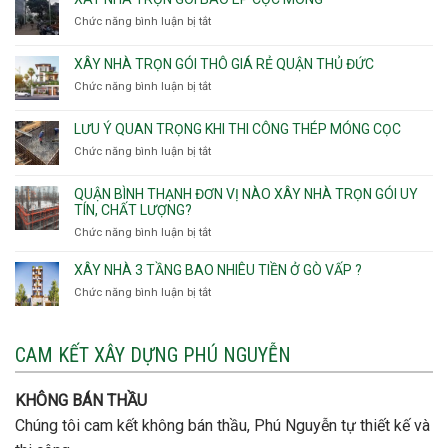
v
xây
Phú
Chức năng bình luận bị tắt
thô
ở
nhà
Thọ
Phường
Xây
Phường
Hòa
An
nhà
XÂY NHÀ TRỌN GÓI THÔ GIÁ RẺ QUẬN THỦ ĐỨC
An
Lạc,
trọn
Nhơn,
Chức năng bình luận bị tắt
ở
Phường
gói
Phường
Xây
Bình
bao
Gò
nhà
Tân,Phường
ép
LƯU Ý QUAN TRỌNG KHI THI CÔNG THÉP MÓNG CỌC
Vấp,
trọn
Tân
cọc
Phường
Chức năng bình luận bị tắt
ở
gói
Tạo
móng
Hạnh
Lưu
thô
Thông,An
ý
giá
QUẬN BÌNH THẠNH ĐƠN VỊ NÀO XÂY NHÀ TRỌN GÓI UY
Hội
quan
rẻ
TÍN, CHẤT LƯỢNG?
Tây,An
trọng
Quận
Chức năng bình luận bị tắt
ở
Hội
khi
Thủ
Quận
Đông
thi
Đức
Bình
XÂY NHÀ 3 TẦNG BAO NHIÊU TIỀN Ở GÒ VẤP ?
công
Thạnh
thép
Chức năng bình luận bị tắt
ở
đơn
móng
Xây
vị
cọc
nhà
nào
3
CAM KẾT XÂY DỰNG PHÚ NGUYỄN
xây
tầng
nhà
bao
trọn
nhiêu
KHÔNG BÁN THẦU
gói
tiền
uy
Chúng tôi cam kết không bán thầu, Phú Nguyễn tự thiết kế và
ở
tín,
Gò