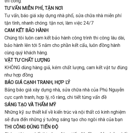
thi công.
chất
Vấp
lượng?
TƯ VẤN MIỄN PHÍ, TẬN NƠI
?
Tư vấn, báo giá xây dựng nhà phổ, sửa chữa nhà miễn phí
tận tình, nhanh chóng. tận nơi, làm việc 24/7
CAM KẾT BẢO HÀNH
Chúng tôi luôn cam kết bảo hành công trình thi công lâu dài,
bảo hành lên tới 5 năm cho phần kết cấu, luôn đồng hành
cùng quý khách hàng.
VẬT TƯ CHẤT LƯỢNG
KHÔNG dùng hàng giả, kém chất lượng, cam kết vật tư đùng
như hợp đồng
BÁO GIÁ CẠNH TRANH, HỢP LÝ
Bảng báo giá xây dựng nhà, sửa chữa nhà của Phú Nguyễn
cực cạnh tranh, hợp lý, rõ ràng, chi tiết từng vấn đề
SÁNG TẠO VÀ THẨM MỸ
Những kỹ sư thiết kế về kiến trúc và nội thất có kinh nghiệm
sẽ đưa đến những ý tưởng sáng tạo cho ngôi nhà của bạn
THI CÔNG ĐÚNG TIẾN ĐỘ