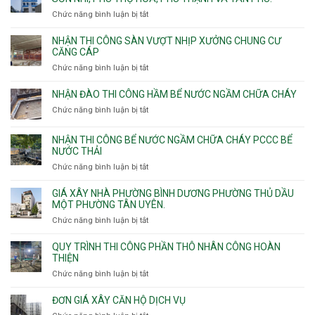
công
Chức năng bình luận bị tắt
ở
sàn
Nhận
vượt
thầu
NHẬN THI CÔNG SÀN VƯỢT NHỊP XƯỞNG CHUNG CƯ
nhịp
xây
CĂNG CÁP
7m
nhà
Chức năng bình luận bị tắt
ở
8m
các
Nhận
9m
phường
thi
10m
NHẬN ĐÀO THI CÔNG HẦM BỂ NƯỚC NGẦM CHỮA CHÁY
Tây
công
11m
Chức năng bình luận bị tắt
Thạnh,
ở
sàn
12m
Tân
Nhận
vượt
Sơn
đào
NHẬN THI CÔNG BỂ NƯỚC NGẦM CHỮA CHÁY PCCC BỂ
nhịp
Nhì,
thi
NƯỚC THẢI
xưởng
Phú
công
chung
Chức năng bình luận bị tắt
ở
Thọ
hầm
cư
Nhận
Hòa,
bể
căng
thi
GIÁ XÂY NHÀ PHƯỜNG BÌNH DƯƠNG PHƯỜNG THỦ DẦU
Phú
nước
cáp
công
MỘT PHƯỜNG TÂN UYÊN.
Thạnh
Ngầm
bể
và
chữa
Chức năng bình luận bị tắt
ở
nước
Tân
cháy
Giá
ngầm
Phú.
xây
QUY TRÌNH THI CÔNG PHẦN THÔ NHÂN CÔNG HOÀN
chữa
nhà
THIỆN
cháy
Phường
Chức năng bình luận bị tắt
ở
pccc
Bình
Quy
bể
Dương
trình
nước
ĐƠN GIÁ XÂY CĂN HỘ DỊCH VỤ
Phường
thi
thải