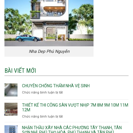
Nha Dep Phú Nguyễn
BÀI VIẾT MỚI
CHUYÊN CHỐNG THẤM NHÀ VỆ SINH
Chức năng bình luận bị tắt
ở
Chuyên
chống
THIẾT KẾ THI CÔNG SÀN VƯỢT NHỊP 7M 8M 9M 10M 11M
thấm
12M
nhà
Chức năng bình luận bị tắt
ở
vệ
Thiết
sinh
kế
NHẬN THẦU XÂY NHÀ CÁC PHƯỜNG TÂY THẠNH, TÂN
thi
SƠN NHÌ, PHÚ THỌ HÒA, PHÚ THẠNH VÀ TÂN PHÚ.