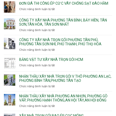
Hồng,
Phú,
giá
ĐƠN GIÁ THI CÔNG ÉP CỪ C VÂY CHỐNG SẠT ĐÀO HẦM
Vườn
Phước
xây
Chức năng bình luận bị tắt
ở
Lài
Long,
nhà
Đơn
Long
trọn
giá
Phước,
CÔNG TY XÂY NHÀ PHƯỜNG TÂN BÌNH, BẢY HIỀN, TÂN
gói
thi
Long
SƠN,TÂN HÒA, TÂN SƠN NHẤT
Phường
công
Trường,
Đông
Chức năng bình luận bị tắt
ở
ép
An
Hưng
Công
cừ
Khánh,
Thuận,
ty
CÔNG TY XÂY NHÀ TRỌN GÓI PHƯỜNG TÂN PHÚ,
C
Bình
Trung
xây
PHƯỜNG TÂN SƠN NHÌ, PHÚ THẠNH, PHÚ THỌ HÒA
vây
Trưng
Mỹ
nhà
chống
Chức năng bình luận bị tắt
ở
và
Tây,
Phường
sạt
Công
Cát
Tân
Tân
đào
ty
Lái
BẢNG VẬT TƯ XÂY NHÀ TRỌN GÓI HCM
Thới
Bình,
hầm
xây
Hiệp,
Chức năng bình luận bị tắt
Bảy
ở
nhà
Thới
Hiền,
Bảng
trọn
An
Tân
vật
NHẬN THẦU XÂY NHÀ TRỌN GÓI V THÔ PHƯỜNG AN LẠC,
gói
và
Sơn,Tân
tư
PHƯỜNG BÌNH TÂN,PHƯỜNG TÂN TẠO
Phường
An
Hòa,
xây
Tân
Phú
Chức năng bình luận bị tắt
ở
Tân
nhà
Phú,
Đông.
Nhận
Sơn
trọn
Phường
thầu
NHẬN THẦU XÂY NHÀ PHƯỜNG AN NHƠN, PHƯỜNG GÒ
Nhất
gói
Tân
xây
VẤP, PHƯỜNG HẠNH THÔNG,AN HỘI TÂY,AN HỘI ĐÔNG
HCM
Sơn
nhà
Chức năng bình luận bị tắt
ở
Nhì,
trọn
Nhận
Phú
gói
thầu
XÂY NHÀ TRỌN GÓI BAO ÉP CỌC MÓNG
Thạnh,