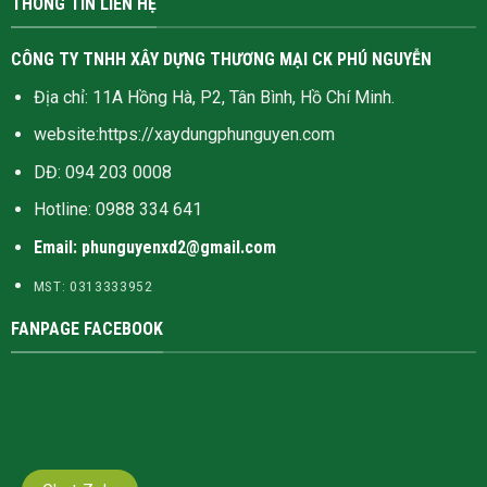
THÔNG TIN LIÊN HỆ
CÔNG TY TNHH XÂY DỰNG THƯƠNG MẠI CK PHÚ NGUYỄN
Địa chỉ: 11A Hồng Hà, P2, Tân Bình, Hồ Chí Minh.
website:
https://xaydungphunguyen.com
DĐ: 094 203 0008
Hotline:
0988 334 641
Email: phunguyenxd2@gmail.com
MST: 0313333952
FANPAGE FACEBOOK