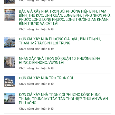
Chức năng bình luận bị tắt
Thủ
ở
công
Dầu
Đơn
phần
Một
giá
BÁO GIÁ XÂY NHÀ TRỌN GÓI PHƯỜNG HIỆP BÌNH, TAM
thô
Phường
xây
BÌNH, THỦ ĐỨC, LINH XUÂN, LONG BÌNH, TĂNG NHƠN PHÚ,
nhân
Tân
căn
PHƯỚC LONG, LONG PHƯỚC, LONG TRƯỜNG, AN KHÁNH,
công
Uyên.
hộ
BÌNH TRƯNG VÀ CÁT LÁI
hoàn
dịch
thiện
Chức năng bình luận bị tắt
ở
vụ
Báo
giá
ĐƠN GIÁ XÂY NHÀ PHƯỜNG GIA ĐỊNH, BÌNH THẠNH,
xây
THẠNH MỸ TÂY,BÌNH LỢI TRUNG
nhà
Chức năng bình luận bị tắt
ở
trọn
Đơn
gói
giá
NHẬN XÂY NHÀ TRỌN GÓI QUẬN 10, PHƯỜNG BÌNH
Phường
xây
HƯNG,DIÊN HỒNG, VƯỜN LÀI
Hiệp
nhà
Chức năng bình luận bị tắt
ở
Bình,
phường
Nhận
Tam
Gia
xây
Bình,
ĐƠN GIÁ XÂY NHÀ TRỌ TRỌN GÓI
Định,
nhà
Thủ
Chức năng bình luận bị tắt
Bình
ở
trọn
Đức,
Thạnh,
Đơn
gói
Linh
Thạnh
giá
ĐƠN GIÁ XÂY NHÀ TRỌN GÓI PHƯỜNG ĐÔNG HƯNG
Quận
Xuân,
Mỹ
xây
THUẬN, TRUNG MỸ TÂY, TÂN THỚI HIỆP, THỚI AN VÀ AN
10,
Long
Tây,Bình
nhà
PHÚ ĐÔNG.
Phường
Bình,
Lợi
trọ
Bình
Tăng
Chức năng bình luận bị tắt
ở
Trung
trọn
Hưng,Diên
Nhơn
Đơn
gói