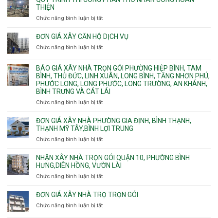
chữa
nhà
THIỆN
cháy
Phường
Chức năng bình luận bị tắt
ở
pccc
Bình
Quy
bể
Dương
trình
nước
ĐƠN GIÁ XÂY CĂN HỘ DỊCH VỤ
Phường
thi
thải
Chức năng bình luận bị tắt
Thủ
ở
công
Dầu
Đơn
phần
Một
giá
BÁO GIÁ XÂY NHÀ TRỌN GÓI PHƯỜNG HIỆP BÌNH, TAM
thô
Phường
xây
BÌNH, THỦ ĐỨC, LINH XUÂN, LONG BÌNH, TĂNG NHƠN PHÚ,
nhân
Tân
căn
PHƯỚC LONG, LONG PHƯỚC, LONG TRƯỜNG, AN KHÁNH,
công
Uyên.
hộ
BÌNH TRƯNG VÀ CÁT LÁI
hoàn
dịch
thiện
Chức năng bình luận bị tắt
ở
vụ
Báo
giá
ĐƠN GIÁ XÂY NHÀ PHƯỜNG GIA ĐỊNH, BÌNH THẠNH,
xây
THẠNH MỸ TÂY,BÌNH LỢI TRUNG
nhà
Chức năng bình luận bị tắt
ở
trọn
Đơn
gói
giá
NHẬN XÂY NHÀ TRỌN GÓI QUẬN 10, PHƯỜNG BÌNH
Phường
xây
HƯNG,DIÊN HỒNG, VƯỜN LÀI
Hiệp
nhà
Chức năng bình luận bị tắt
ở
Bình,
phường
Nhận
Tam
Gia
xây
Bình,
ĐƠN GIÁ XÂY NHÀ TRỌ TRỌN GÓI
Định,
nhà
Thủ
Chức năng bình luận bị tắt
Bình
ở
trọn
Đức,
Thạnh,
Đơn
gói