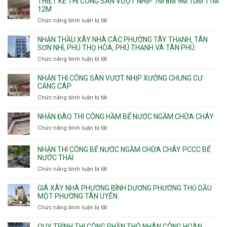
THIẾT KẾ THI CÔNG SÀN VƯỢT NHỊP 7M 8M 9M 10M 11M
thấm
12M
nhà
Chức năng bình luận bị tắt
ở
vệ
Thiết
sinh
kế
NHẬN THẦU XÂY NHÀ CÁC PHƯỜNG TÂY THẠNH, TÂN
thi
SƠN NHÌ, PHÚ THỌ HÒA, PHÚ THẠNH VÀ TÂN PHÚ.
công
Chức năng bình luận bị tắt
ở
sàn
Nhận
vượt
thầu
NHẬN THI CÔNG SÀN VƯỢT NHỊP XƯỞNG CHUNG CƯ
nhịp
xây
CĂNG CÁP
7m
nhà
Chức năng bình luận bị tắt
ở
8m
các
Nhận
9m
phường
thi
10m
NHẬN ĐÀO THI CÔNG HẦM BỂ NƯỚC NGẦM CHỮA CHÁY
Tây
công
11m
Chức năng bình luận bị tắt
Thạnh,
ở
sàn
12m
Tân
Nhận
vượt
Sơn
đào
NHẬN THI CÔNG BỂ NƯỚC NGẦM CHỮA CHÁY PCCC BỂ
nhịp
Nhì,
thi
NƯỚC THẢI
xưởng
Phú
công
chung
Chức năng bình luận bị tắt
ở
Thọ
hầm
cư
Nhận
Hòa,
bể
căng
thi
GIÁ XÂY NHÀ PHƯỜNG BÌNH DƯƠNG PHƯỜNG THỦ DẦU
Phú
nước
cáp
công
MỘT PHƯỜNG TÂN UYÊN.
Thạnh
Ngầm
bể
và
chữa
Chức năng bình luận bị tắt
ở
nước
Tân
cháy
Giá
ngầm
Phú.
xây
QUY TRÌNH THI CÔNG PHẦN THÔ NHÂN CÔNG HOÀN