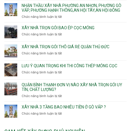
Sơn
trọn
Phường
thầu
NHẬN THẦU XÂY NHÀ PHƯỜNG AN NHƠN, PHƯỜNG GÒ
Nhất
gói
Tân
xây
VẤP, PHƯỜNG HẠNH THÔNG,AN HỘI TÂY,AN HỘI ĐÔNG
HCM
Sơn
nhà
Chức năng bình luận bị tắt
ở
Nhì,
trọn
Nhận
Phú
gói
thầu
XÂY NHÀ TRỌN GÓI BAO ÉP CỌC MÓNG
Thạnh,
v
xây
Phú
Chức năng bình luận bị tắt
thô
ở
nhà
Thọ
Phường
Xây
Phường
Hòa
An
nhà
XÂY NHÀ TRỌN GÓI THÔ GIÁ RẺ QUẬN THỦ ĐỨC
An
Lạc,
trọn
Nhơn,
Chức năng bình luận bị tắt
ở
Phường
gói
Phường
Xây
Bình
bao
Gò
nhà
Tân,Phường
ép
LƯU Ý QUAN TRỌNG KHI THI CÔNG THÉP MÓNG CỌC
Vấp,
trọn
Tân
cọc
Phường
Chức năng bình luận bị tắt
ở
gói
Tạo
móng
Hạnh
Lưu
thô
Thông,An
ý
giá
QUẬN BÌNH THẠNH ĐƠN VỊ NÀO XÂY NHÀ TRỌN GÓI UY
Hội
quan
rẻ
TÍN, CHẤT LƯỢNG?
Tây,An
trọng
Quận
Chức năng bình luận bị tắt
ở
Hội
khi
Thủ
Quận
Đông
thi
Đức
Bình
XÂY NHÀ 3 TẦNG BAO NHIÊU TIỀN Ở GÒ VẤP ?
công
Thạnh
thép
Chức năng bình luận bị tắt
ở
đơn
móng
Xây
vị
cọc
nhà
nào
3
xây