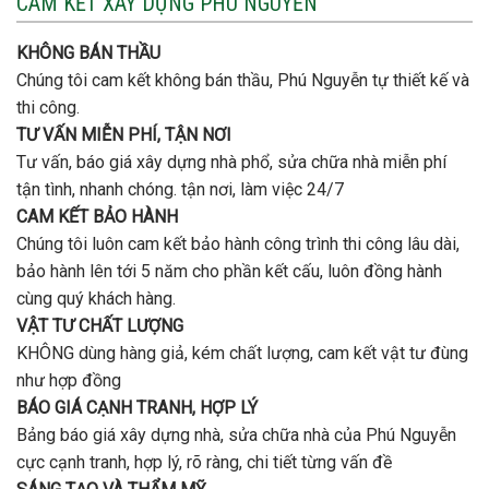
CAM KẾT XÂY DỰNG PHÚ NGUYỄN
tầng
nhà
bao
trọn
nhiêu
KHÔNG BÁN THẦU
gói
tiền
uy
Chúng tôi cam kết không bán thầu, Phú Nguyễn tự thiết kế và
ở
tín,
Gò
thi công.
chất
Vấp
lượng?
TƯ VẤN MIỄN PHÍ, TẬN NƠI
?
Tư vấn, báo giá xây dựng nhà phổ, sửa chữa nhà miễn phí
tận tình, nhanh chóng. tận nơi, làm việc 24/7
CAM KẾT BẢO HÀNH
Chúng tôi luôn cam kết bảo hành công trình thi công lâu dài,
bảo hành lên tới 5 năm cho phần kết cấu, luôn đồng hành
cùng quý khách hàng.
VẬT TƯ CHẤT LƯỢNG
KHÔNG dùng hàng giả, kém chất lượng, cam kết vật tư đùng
như hợp đồng
BÁO GIÁ CẠNH TRANH, HỢP LÝ
Bảng báo giá xây dựng nhà, sửa chữa nhà của Phú Nguyễn
cực cạnh tranh, hợp lý, rõ ràng, chi tiết từng vấn đề