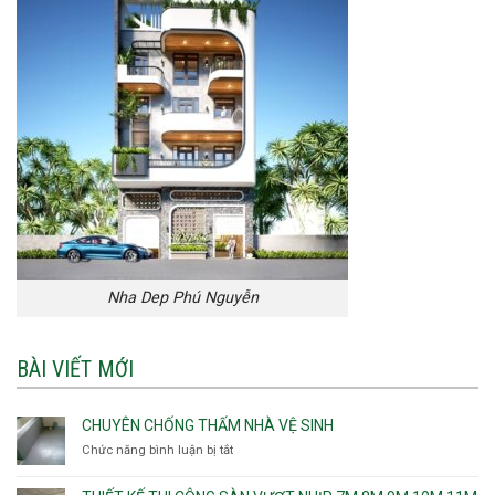
Nha Dep Phú Nguyễn
BÀI VIẾT MỚI
CHUYÊN CHỐNG THẤM NHÀ VỆ SINH
Chức năng bình luận bị tắt
ở
Chuyên
chống