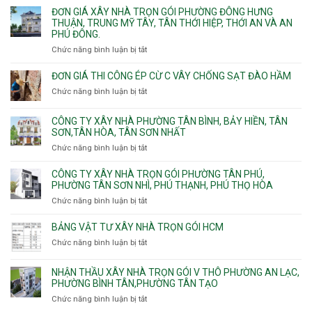
Linh
Thạnh
giá
ĐƠN GIÁ XÂY NHÀ TRỌN GÓI PHƯỜNG ĐÔNG HƯNG
Quận
Xuân,
Mỹ
xây
THUẬN, TRUNG MỸ TÂY, TÂN THỚI HIỆP, THỚI AN VÀ AN
10,
Long
Tây,Bình
nhà
PHÚ ĐÔNG.
Phường
Bình,
Lợi
trọ
Bình
Tăng
Chức năng bình luận bị tắt
ở
Trung
trọn
Hưng,Diên
Nhơn
Đơn
gói
Hồng,
Phú,
giá
ĐƠN GIÁ THI CÔNG ÉP CỪ C VÂY CHỐNG SẠT ĐÀO HẦM
Vườn
Phước
xây
Chức năng bình luận bị tắt
ở
Lài
Long,
nhà
Đơn
Long
trọn
giá
Phước,
CÔNG TY XÂY NHÀ PHƯỜNG TÂN BÌNH, BẢY HIỀN, TÂN
gói
thi
Long
SƠN,TÂN HÒA, TÂN SƠN NHẤT
Phường
công
Trường,
Đông
Chức năng bình luận bị tắt
ở
ép
An
Hưng
Công
cừ
Khánh,
Thuận,
ty
CÔNG TY XÂY NHÀ TRỌN GÓI PHƯỜNG TÂN PHÚ,
C
Bình
Trung
xây
PHƯỜNG TÂN SƠN NHÌ, PHÚ THẠNH, PHÚ THỌ HÒA
vây
Trưng
Mỹ
nhà
chống
Chức năng bình luận bị tắt
ở
và
Tây,
Phường
sạt
Công
Cát
Tân
Tân
đào
ty
Lái
BẢNG VẬT TƯ XÂY NHÀ TRỌN GÓI HCM
Thới
Bình,
hầm
xây
Hiệp,
Chức năng bình luận bị tắt
Bảy
ở
nhà
Thới
Hiền,
Bảng
trọn
An
Tân
vật
NHẬN THẦU XÂY NHÀ TRỌN GÓI V THÔ PHƯỜNG AN LẠC,
gói
và
Sơn,Tân
tư
PHƯỜNG BÌNH TÂN,PHƯỜNG TÂN TẠO
Phường
An
Hòa,
xây
Tân
Phú
Chức năng bình luận bị tắt
ở
Tân
nhà
Phú,
Đông.
Nhận