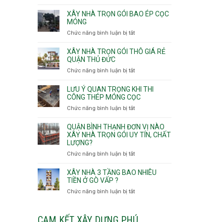
v
Thọ
Nhận
thô
Hòa
thầu
XÂY NHÀ TRỌN GÓI BAO ÉP CỌC
Phường
xây
MÓNG
An
nhà
Chức năng bình luận bị tắt
ở
Lạc,
Phường
Xây
Phường
An
nhà
XÂY NHÀ TRỌN GÓI THÔ GIÁ RẺ
Bình
Nhơn,
trọn
QUẬN THỦ ĐỨC
Tân,Phường
Phường
gói
Tân
Chức năng bình luận bị tắt
ở
Gò
bao
Tạo
Xây
Vấp,
ép
nhà
Phường
LƯU Ý QUAN TRỌNG KHI THI
cọc
trọn
CÔNG THÉP MÓNG CỌC
Hạnh
móng
gói
Thông,An
Chức năng bình luận bị tắt
ở
thô
Hội
Lưu
giá
Tây,An
ý
QUẬN BÌNH THẠNH ĐƠN VỊ NÀO
rẻ
Hội
quan
XÂY NHÀ TRỌN GÓI UY TÍN, CHẤT
Quận
Đông
LƯỢNG?
trọng
Thủ
khi
Chức năng bình luận bị tắt
ở
Đức
thi
Quận
công
Bình
XÂY NHÀ 3 TẦNG BAO NHIÊU
thép
Thạnh
TIỀN Ở GÒ VẤP ?
móng
đơn
Chức năng bình luận bị tắt
ở
cọc
vị
Xây
nào
nhà
xây
3
CAM KẾT XÂY DỰNG PHÚ
nhà