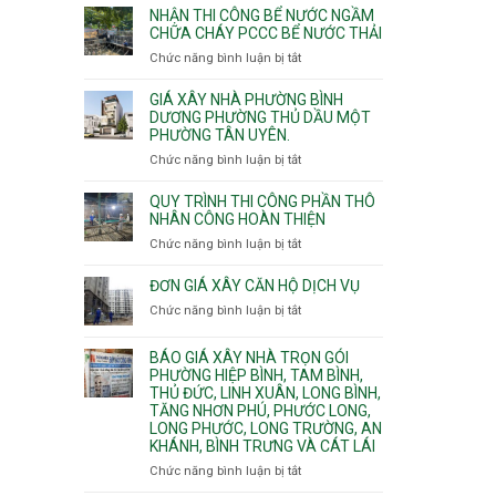
nhịp
đào
Nhì,
NHẬN THI CÔNG BỂ NƯỚC NGẦM
xưởng
thi
CHỮA CHÁY PCCC BỂ NƯỚC THẢI
Phú
chung
công
Thọ
Chức năng bình luận bị tắt
ở
cư
hầm
Hòa,
Nhận
căng
bể
Phú
thi
cáp
GIÁ XÂY NHÀ PHƯỜNG BÌNH
nước
Thạnh
công
DƯƠNG PHƯỜNG THỦ DẦU MỘT
Ngầm
và
PHƯỜNG TÂN UYÊN.
bể
chữa
Tân
nước
Chức năng bình luận bị tắt
ở
cháy
Phú.
ngầm
Giá
chữa
xây
QUY TRÌNH THI CÔNG PHẦN THÔ
cháy
nhà
NHÂN CÔNG HOÀN THIỆN
pccc
Phường
Chức năng bình luận bị tắt
ở
bể
Bình
Quy
nước
Dương
trình
ĐƠN GIÁ XÂY CĂN HỘ DỊCH VỤ
thải
Phường
thi
Chức năng bình luận bị tắt
Thủ
ở
công
Dầu
Đơn
phần
Một
giá
BÁO GIÁ XÂY NHÀ TRỌN GÓI
thô
Phường
xây
PHƯỜNG HIỆP BÌNH, TAM BÌNH,
nhân
Tân
căn
THỦ ĐỨC, LINH XUÂN, LONG BÌNH,
công
Uyên.
hộ
TĂNG NHƠN PHÚ, PHƯỚC LONG,
hoàn
dịch
LONG PHƯỚC, LONG TRƯỜNG, AN
thiện
vụ
KHÁNH, BÌNH TRƯNG VÀ CÁT LÁI
Chức năng bình luận bị tắt
ở
Báo