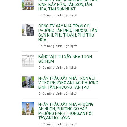
Khánh,
Phường
thi
BÌNH, BẢY HIỀN, TÂN SƠN,TÂN
Bình
Đông
HÒA, TÂN SƠN NHẤT
công
Trưng
Hưng
ép
Chức năng bình luận bị tắt
ở
và
Thuận,
cừ
Công
Cát
Trung
C
ty
CÔNG TY XÂY NHÀ TRỌN GÓI
Lái
Mỹ
vây
xây
PHƯỜNG TÂN PHÚ, PHƯỜNG TÂN
Tây,
chống
SƠN NHÌ, PHÚ THẠNH, PHÚ THỌ
nhà
Tân
sạt
HÒA
Phường
Thới
đào
Tân
Hiệp,
Chức năng bình luận bị tắt
ở
hầm
Bình,
Thới
Công
Bảy
An
ty
BẢNG VẬT TƯ XÂY NHÀ TRỌN
Hiền,
và
xây
GÓI HCM
Tân
An
nhà
Chức năng bình luận bị tắt
ở
Sơn,Tân
Phú
trọn
Bảng
Hòa,
Đông.
gói
vật
NHẬN THẦU XÂY NHÀ TRỌN GÓI
Tân
Phường
tư
V THÔ PHƯỜNG AN LẠC, PHƯỜNG
Sơn
Tân
BÌNH TÂN,PHƯỜNG TÂN TẠO
xây
Nhất
Phú,
nhà
Chức năng bình luận bị tắt
ở
Phường
trọn
Nhận
Tân
gói
thầu
NHẬN THẦU XÂY NHÀ PHƯỜNG
Sơn
HCM
xây
AN NHƠN, PHƯỜNG GÒ VẤP,
Nhì,
PHƯỜNG HẠNH THÔNG,AN HỘI
nhà
Phú
TÂY,AN HỘI ĐÔNG
trọn
Thạnh,
gói
Phú
Chức năng bình luận bị tắt
ở