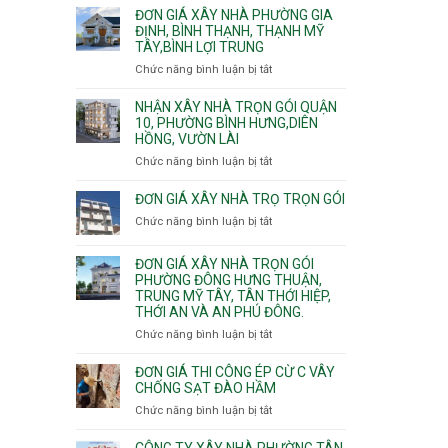
giá
ĐƠN GIÁ XÂY NHÀ PHƯỜNG GIA
xây
ĐỊNH, BÌNH THẠNH, THẠNH MỸ
TÂY,BÌNH LỢI TRUNG
nhà
trọn
Chức năng bình luận bị tắt
ở
gói
Đơn
Phường
giá
NHẬN XÂY NHÀ TRỌN GÓI QUẬN
Hiệp
xây
10, PHƯỜNG BÌNH HƯNG,DIÊN
Bình,
HỒNG, VƯỜN LÀI
nhà
Tam
phường
Chức năng bình luận bị tắt
ở
Bình,
Gia
Nhận
Thủ
Định,
xây
ĐƠN GIÁ XÂY NHÀ TRỌ TRỌN GÓI
Đức,
Bình
nhà
Linh
Chức năng bình luận bị tắt
ở
Thạnh,
trọn
Xuân,
Đơn
Thạnh
gói
Long
giá
Mỹ
ĐƠN GIÁ XÂY NHÀ TRỌN GÓI
Quận
Bình,
xây
Tây,Bình
PHƯỜNG ĐÔNG HƯNG THUẬN,
10,
Tăng
nhà
Lợi
TRUNG MỸ TÂY, TÂN THỚI HIỆP,
Phường
Nhơn
trọ
Trung
THỚI AN VÀ AN PHÚ ĐÔNG.
Bình
Phú,
trọn
Hưng,Diên
Chức năng bình luận bị tắt
Phước
ở
gói
Hồng,
Long,
Đơn
Vườn
Long
giá
ĐƠN GIÁ THI CÔNG ÉP CỪ C VÂY
Lài
Phước,
xây
CHỐNG SẠT ĐÀO HẦM
Long
nhà
Chức năng bình luận bị tắt
ở
Trường,
trọn
Đơn
An
gói
giá
CÔNG TY XÂY NHÀ PHƯỜNG TÂN