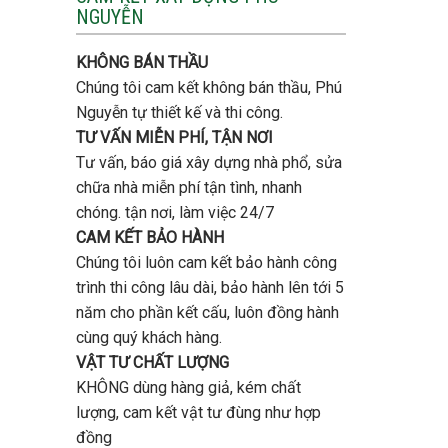
tầng
NGUYỄN
trọn
bao
gói
nhiêu
uy
tiền
KHÔNG BÁN THẦU
tín,
ở
chất
Chúng tôi cam kết không bán thầu, Phú
Gò
lượng?
Vấp
Nguyễn tự thiết kế và thi công.
?
TƯ VẤN MIỄN PHÍ, TẬN NƠI
Tư vấn, báo giá xây dựng nhà phổ, sửa
chữa nhà miễn phí tận tình, nhanh
chóng. tận nơi, làm việc 24/7
CAM KẾT BẢO HÀNH
Chúng tôi luôn cam kết bảo hành công
trình thi công lâu dài, bảo hành lên tới 5
năm cho phần kết cấu, luôn đồng hành
cùng quý khách hàng.
VẬT TƯ CHẤT LƯỢNG
KHÔNG dùng hàng giả, kém chất
lượng, cam kết vật tư đùng như hợp
đồng