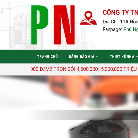
Bỏ
qua
CÔNG TY T
nội
Địa Chỉ: 11A Hồn
dung
Fanpage:
Phú N
TRANG CHỦ
BẢNG BÁO GIÁ
THIẾT KẾ NHÀ
3.400.000 Đ/M2 TRỌN GÓI 4,500,000- 5,000,000 TRIỆU Đ/M