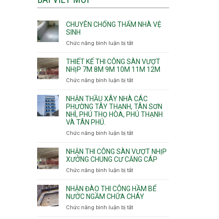
CHUYÊN CHỐNG THẤM NHÀ VỆ
SINH
Chức năng bình luận bị tắt
ở
Chuyên
chống
THIẾT KẾ THI CÔNG SÀN VƯỢT
thấm
NHỊP 7M 8M 9M 10M 11M 12M
nhà
Chức năng bình luận bị tắt
ở
vệ
Thiết
sinh
kế
NHẬN THẦU XÂY NHÀ CÁC
thi
PHƯỜNG TÂY THẠNH, TÂN SƠN
NHÌ, PHÚ THỌ HÒA, PHÚ THẠNH
công
VÀ TÂN PHÚ.
sàn
vượt
Chức năng bình luận bị tắt
ở
nhịp
Nhận
7m
thầu
NHẬN THI CÔNG SÀN VƯỢT NHỊP
8m
xây
XƯỞNG CHUNG CƯ CĂNG CÁP
9m
nhà
Chức năng bình luận bị tắt
ở
10m
các
Nhận
11m
phường
thi
NHẬN ĐÀO THI CÔNG HẦM BỂ
12m
Tây
công
NƯỚC NGẦM CHỮA CHÁY
Thạnh,
sàn
Chức năng bình luận bị tắt
ở
Tân
vượt
Nhận
Sơn