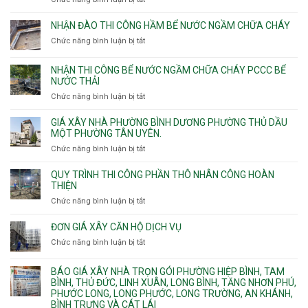
8m
các
Nhận
9m
phường
thi
10m
NHẬN ĐÀO THI CÔNG HẦM BỂ NƯỚC NGẦM CHỮA CHÁY
Tây
công
11m
Chức năng bình luận bị tắt
Thạnh,
ở
sàn
12m
Tân
Nhận
vượt
Sơn
đào
NHẬN THI CÔNG BỂ NƯỚC NGẦM CHỮA CHÁY PCCC BỂ
nhịp
Nhì,
thi
NƯỚC THẢI
xưởng
Phú
công
chung
Chức năng bình luận bị tắt
ở
Thọ
hầm
cư
Nhận
Hòa,
bể
căng
thi
GIÁ XÂY NHÀ PHƯỜNG BÌNH DƯƠNG PHƯỜNG THỦ DẦU
Phú
nước
cáp
công
MỘT PHƯỜNG TÂN UYÊN.
Thạnh
Ngầm
bể
và
chữa
Chức năng bình luận bị tắt
ở
nước
Tân
cháy
Giá
ngầm
Phú.
xây
QUY TRÌNH THI CÔNG PHẦN THÔ NHÂN CÔNG HOÀN
chữa
nhà
THIỆN
cháy
Phường
Chức năng bình luận bị tắt
ở
pccc
Bình
Quy
bể
Dương
trình
nước
ĐƠN GIÁ XÂY CĂN HỘ DỊCH VỤ
Phường
thi
thải
Chức năng bình luận bị tắt
Thủ
ở
công
Dầu
Đơn
phần
Một
giá
BÁO GIÁ XÂY NHÀ TRỌN GÓI PHƯỜNG HIỆP BÌNH, TAM
thô
Phường
xây
BÌNH, THỦ ĐỨC, LINH XUÂN, LONG BÌNH, TĂNG NHƠN PHÚ,
nhân
Tân
căn
PHƯỚC LONG, LONG PHƯỚC, LONG TRƯỜNG, AN KHÁNH,
công
Uyên.
hộ
BÌNH TRƯNG VÀ CÁT LÁI
hoàn