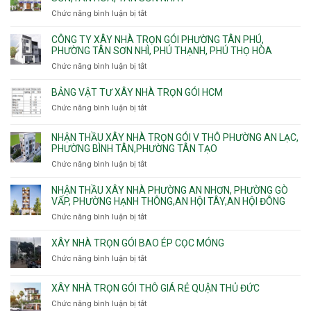
công
Trường,
Đông
Chức năng bình luận bị tắt
ở
ép
An
Hưng
Công
cừ
Khánh,
Thuận,
ty
CÔNG TY XÂY NHÀ TRỌN GÓI PHƯỜNG TÂN PHÚ,
C
Bình
Trung
xây
PHƯỜNG TÂN SƠN NHÌ, PHÚ THẠNH, PHÚ THỌ HÒA
vây
Trưng
Mỹ
nhà
chống
Chức năng bình luận bị tắt
ở
và
Tây,
Phường
sạt
Công
Cát
Tân
Tân
đào
ty
Lái
BẢNG VẬT TƯ XÂY NHÀ TRỌN GÓI HCM
Thới
Bình,
hầm
xây
Hiệp,
Chức năng bình luận bị tắt
Bảy
ở
nhà
Thới
Hiền,
Bảng
trọn
An
Tân
vật
NHẬN THẦU XÂY NHÀ TRỌN GÓI V THÔ PHƯỜNG AN LẠC,
gói
và
Sơn,Tân
tư
PHƯỜNG BÌNH TÂN,PHƯỜNG TÂN TẠO
Phường
An
Hòa,
xây
Tân
Phú
Chức năng bình luận bị tắt
ở
Tân
nhà
Phú,
Đông.
Nhận
Sơn
trọn
Phường
thầu
NHẬN THẦU XÂY NHÀ PHƯỜNG AN NHƠN, PHƯỜNG GÒ
Nhất
gói
Tân
xây
VẤP, PHƯỜNG HẠNH THÔNG,AN HỘI TÂY,AN HỘI ĐÔNG
HCM
Sơn
nhà
Chức năng bình luận bị tắt
ở
Nhì,
trọn
Nhận
Phú
gói
thầu
XÂY NHÀ TRỌN GÓI BAO ÉP CỌC MÓNG
Thạnh,
v
xây
Phú
Chức năng bình luận bị tắt
thô
ở
nhà
Thọ
Phường
Xây
Phường
Hòa
An
nhà
XÂY NHÀ TRỌN GÓI THÔ GIÁ RẺ QUẬN THỦ ĐỨC
An
Lạc,
trọn
Nhơn,
Chức năng bình luận bị tắt
ở
Phường
gói