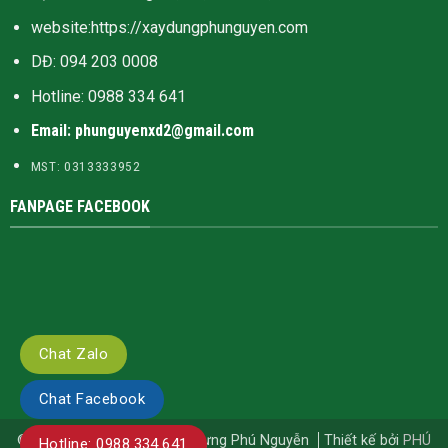
website:
https://xaydungphunguyen.com
DĐ: 094 203 0008
Hotline:
0988 334 641
Email: phunguyenxd2@gmail.com
MST: 0313333952
FANPAGE FACEBOOK
Chat Zalo
Chat Facebook
© Bản quyền thuộc về Xây Dựng Phú Nguyễn
Thiết kế bởi
PHÚ
Hotline: 0988.334.641