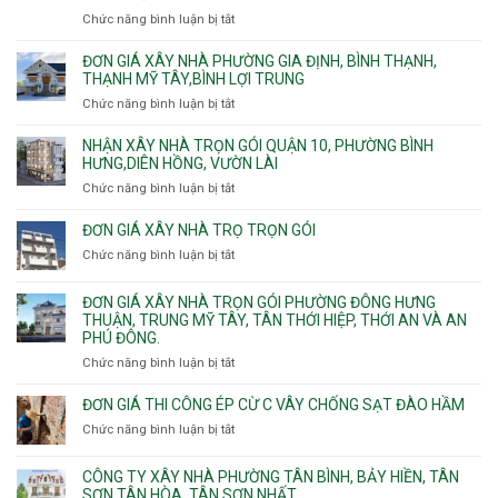
dịch
thiện
Chức năng bình luận bị tắt
ở
vụ
Báo
giá
ĐƠN GIÁ XÂY NHÀ PHƯỜNG GIA ĐỊNH, BÌNH THẠNH,
xây
THẠNH MỸ TÂY,BÌNH LỢI TRUNG
nhà
Chức năng bình luận bị tắt
ở
trọn
Đơn
gói
giá
NHẬN XÂY NHÀ TRỌN GÓI QUẬN 10, PHƯỜNG BÌNH
Phường
xây
HƯNG,DIÊN HỒNG, VƯỜN LÀI
Hiệp
nhà
Chức năng bình luận bị tắt
ở
Bình,
phường
Nhận
Tam
Gia
xây
Bình,
ĐƠN GIÁ XÂY NHÀ TRỌ TRỌN GÓI
Định,
nhà
Thủ
Chức năng bình luận bị tắt
Bình
ở
trọn
Đức,
Thạnh,
Đơn
gói
Linh
Thạnh
giá
ĐƠN GIÁ XÂY NHÀ TRỌN GÓI PHƯỜNG ĐÔNG HƯNG
Quận
Xuân,
Mỹ
xây
THUẬN, TRUNG MỸ TÂY, TÂN THỚI HIỆP, THỚI AN VÀ AN
10,
Long
Tây,Bình
nhà
PHÚ ĐÔNG.
Phường
Bình,
Lợi
trọ
Bình
Tăng
Chức năng bình luận bị tắt
ở
Trung
trọn
Hưng,Diên
Nhơn
Đơn
gói
Hồng,
Phú,
giá
ĐƠN GIÁ THI CÔNG ÉP CỪ C VÂY CHỐNG SẠT ĐÀO HẦM
Vườn
Phước
xây
Chức năng bình luận bị tắt
ở
Lài
Long,
nhà
Đơn
Long
trọn
giá
Phước,
CÔNG TY XÂY NHÀ PHƯỜNG TÂN BÌNH, BẢY HIỀN, TÂN
gói
thi
Long
SƠN,TÂN HÒA, TÂN SƠN NHẤT
Phường