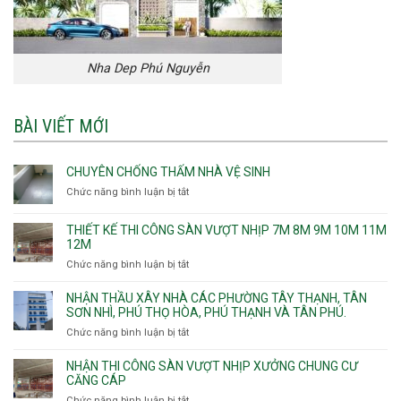
Nha Dep Phú Nguyễn
BÀI VIẾT MỚI
CHUYÊN CHỐNG THẤM NHÀ VỆ SINH
Chức năng bình luận bị tắt
ở
Chuyên
chống
THIẾT KẾ THI CÔNG SÀN VƯỢT NHỊP 7M 8M 9M 10M 11M
thấm
12M
nhà
Chức năng bình luận bị tắt
ở
vệ
Thiết
sinh
kế
NHẬN THẦU XÂY NHÀ CÁC PHƯỜNG TÂY THẠNH, TÂN
thi
SƠN NHÌ, PHÚ THỌ HÒA, PHÚ THẠNH VÀ TÂN PHÚ.
công
Chức năng bình luận bị tắt
ở
sàn
Nhận
vượt
thầu
NHẬN THI CÔNG SÀN VƯỢT NHỊP XƯỞNG CHUNG CƯ
nhịp
xây
CĂNG CÁP
7m
nhà
Chức năng bình luận bị tắt
ở