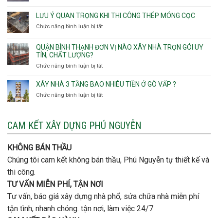
Phường
Xây
Bình
bao
Gò
nhà
Tân,Phường
ép
LƯU Ý QUAN TRỌNG KHI THI CÔNG THÉP MÓNG CỌC
Vấp,
trọn
Tân
cọc
Phường
Chức năng bình luận bị tắt
ở
gói
Tạo
móng
Hạnh
Lưu
thô
Thông,An
ý
giá
QUẬN BÌNH THẠNH ĐƠN VỊ NÀO XÂY NHÀ TRỌN GÓI UY
Hội
quan
rẻ
TÍN, CHẤT LƯỢNG?
Tây,An
trọng
Quận
Chức năng bình luận bị tắt
ở
Hội
khi
Thủ
Quận
Đông
thi
Đức
Bình
XÂY NHÀ 3 TẦNG BAO NHIÊU TIỀN Ở GÒ VẤP ?
công
Thạnh
thép
Chức năng bình luận bị tắt
ở
đơn
móng
Xây
vị
cọc
nhà
nào
3
CAM KẾT XÂY DỰNG PHÚ NGUYỄN
xây
tầng
nhà
bao
trọn
nhiêu
KHÔNG BÁN THẦU
gói
tiền
uy
Chúng tôi cam kết không bán thầu, Phú Nguyễn tự thiết kế và
ở
tín,
Gò
thi công.
chất
Vấp
lượng?
TƯ VẤN MIỄN PHÍ, TẬN NƠI
?
Tư vấn, báo giá xây dựng nhà phổ, sửa chữa nhà miễn phí
tận tình, nhanh chóng. tận nơi, làm việc 24/7