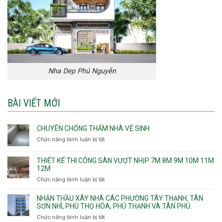
Nha Dep Phú Nguyễn
BÀI VIẾT MỚI
CHUYÊN CHỐNG THẤM NHÀ VỆ SINH
Chức năng bình luận bị tắt
ở
Chuyên
chống
THIẾT KẾ THI CÔNG SÀN VƯỢT NHỊP 7M 8M 9M 10M 11M
thấm
12M
nhà
Chức năng bình luận bị tắt
ở
vệ
Thiết
sinh
kế
NHẬN THẦU XÂY NHÀ CÁC PHƯỜNG TÂY THẠNH, TÂN
thi
SƠN NHÌ, PHÚ THỌ HÒA, PHÚ THẠNH VÀ TÂN PHÚ.
công
Chức năng bình luận bị tắt
ở
sàn