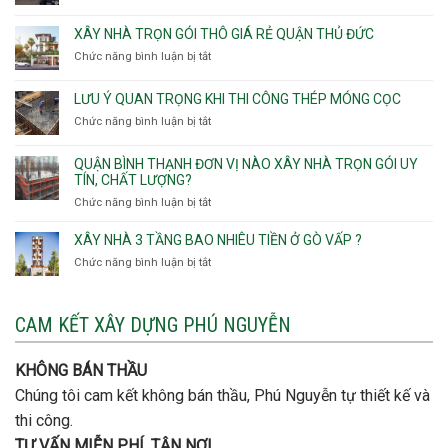
Thọ
Phường
Xây
Phường
Hòa
An
nhà
XÂY NHÀ TRỌN GÓI THÔ GIÁ RẺ QUẬN THỦ ĐỨC
An
Lạc,
trọn
Nhơn,
Chức năng bình luận bị tắt
ở
Phường
gói
Phường
Xây
Bình
bao
Gò
nhà
Tân,Phường
ép
LƯU Ý QUAN TRỌNG KHI THI CÔNG THÉP MÓNG CỌC
Vấp,
trọn
Tân
cọc
Phường
Chức năng bình luận bị tắt
ở
gói
Tạo
móng
Hạnh
Lưu
thô
Thông,An
ý
giá
QUẬN BÌNH THẠNH ĐƠN VỊ NÀO XÂY NHÀ TRỌN GÓI UY
Hội
quan
rẻ
TÍN, CHẤT LƯỢNG?
Tây,An
trọng
Quận
Chức năng bình luận bị tắt
ở
Hội
khi
Thủ
Quận
Đông
thi
Đức
Bình
XÂY NHÀ 3 TẦNG BAO NHIÊU TIỀN Ở GÒ VẤP ?
công
Thạnh
thép
Chức năng bình luận bị tắt
ở
đơn
móng
Xây
vị
cọc
nhà
nào
3
CAM KẾT XÂY DỰNG PHÚ NGUYỄN
xây
tầng
nhà
bao
trọn
nhiêu
KHÔNG BÁN THẦU
gói
tiền
uy
Chúng tôi cam kết không bán thầu, Phú Nguyễn tự thiết kế và
ở
tín,
Gò
thi công.
chất
Vấp
lượng?
TƯ VẤN MIỄN PHÍ, TẬN NƠI