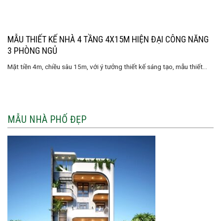
MẪU THIẾT KẾ NHÀ 4 TẦNG 4X15M HIỆN ĐẠI CÔNG NĂNG
3 PHÒNG NGỦ
Mặt tiền 4m, chiều sâu 15m, với ý tưởng thiết kế sáng tạo, mẫu thiết...
MẪU NHÀ PHỐ ĐẸP