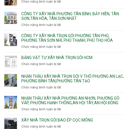
Chức năng bình luận bị tắt
ở
Lài
Long,
nhà
Đơn
Long
trọn
giá
Phước,
CÔNG TY XÂY NHÀ PHƯỜNG TÂN BÌNH, BẢY HIỀN, TÂN
gói
thi
Long
SƠN,TÂN HÒA, TÂN SƠN NHẤT
Phường
công
Trường,
Đông
Chức năng bình luận bị tắt
ở
ép
An
Hưng
Công
cừ
Khánh,
Thuận,
ty
CÔNG TY XÂY NHÀ TRỌN GÓI PHƯỜNG TÂN PHÚ,
C
Bình
Trung
xây
PHƯỜNG TÂN SƠN NHÌ, PHÚ THẠNH, PHÚ THỌ HÒA
vây
Trưng
Mỹ
nhà
chống
Chức năng bình luận bị tắt
ở
và
Tây,
Phường
sạt
Công
Cát
Tân
Tân
đào
ty
Lái
BẢNG VẬT TƯ XÂY NHÀ TRỌN GÓI HCM
Thới
Bình,
hầm
xây
Hiệp,
Chức năng bình luận bị tắt
Bảy
ở
nhà
Thới
Hiền,
Bảng
trọn
An
Tân
vật
NHẬN THẦU XÂY NHÀ TRỌN GÓI V THÔ PHƯỜNG AN LẠC,
gói
và
Sơn,Tân
tư
PHƯỜNG BÌNH TÂN,PHƯỜNG TÂN TẠO
Phường
An
Hòa,
xây
Tân
Phú
Chức năng bình luận bị tắt
ở
Tân
nhà
Phú,
Đông.
Nhận
Sơn
trọn
Phường
thầu
NHẬN THẦU XÂY NHÀ PHƯỜNG AN NHƠN, PHƯỜNG GÒ
Nhất
gói
Tân
xây
VẤP, PHƯỜNG HẠNH THÔNG,AN HỘI TÂY,AN HỘI ĐÔNG
HCM
Sơn
nhà
Chức năng bình luận bị tắt
ở
Nhì,
trọn
Nhận
Phú
gói
thầu
XÂY NHÀ TRỌN GÓI BAO ÉP CỌC MÓNG
Thạnh,
v
xây
Phú
Chức năng bình luận bị tắt
thô
ở
nhà