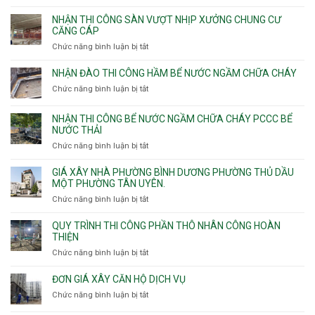
Nhận
vượt
thầu
NHẬN THI CÔNG SÀN VƯỢT NHỊP XƯỞNG CHUNG CƯ
nhịp
xây
CĂNG CÁP
7m
nhà
Chức năng bình luận bị tắt
ở
8m
các
Nhận
9m
phường
thi
10m
NHẬN ĐÀO THI CÔNG HẦM BỂ NƯỚC NGẦM CHỮA CHÁY
Tây
công
11m
Chức năng bình luận bị tắt
Thạnh,
ở
sàn
12m
Tân
Nhận
vượt
Sơn
đào
NHẬN THI CÔNG BỂ NƯỚC NGẦM CHỮA CHÁY PCCC BỂ
nhịp
Nhì,
thi
NƯỚC THẢI
xưởng
Phú
công
chung
Chức năng bình luận bị tắt
ở
Thọ
hầm
cư
Nhận
Hòa,
bể
căng
thi
GIÁ XÂY NHÀ PHƯỜNG BÌNH DƯƠNG PHƯỜNG THỦ DẦU
Phú
nước
cáp
công
MỘT PHƯỜNG TÂN UYÊN.
Thạnh
Ngầm
bể
và
chữa
Chức năng bình luận bị tắt
ở
nước
Tân
cháy
Giá
ngầm
Phú.
xây
QUY TRÌNH THI CÔNG PHẦN THÔ NHÂN CÔNG HOÀN
chữa
nhà
THIỆN
cháy
Phường
Chức năng bình luận bị tắt
ở
pccc
Bình
Quy
bể
Dương
trình
nước
ĐƠN GIÁ XÂY CĂN HỘ DỊCH VỤ
Phường
thi
thải
Chức năng bình luận bị tắt
Thủ
ở
công
Dầu
Đơn
phần