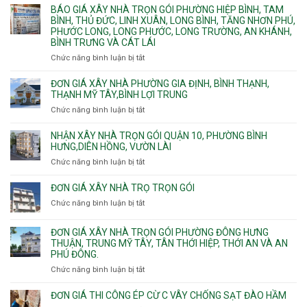
Một
giá
BÁO GIÁ XÂY NHÀ TRỌN GÓI PHƯỜNG HIỆP BÌNH, TAM
thô
Phường
xây
BÌNH, THỦ ĐỨC, LINH XUÂN, LONG BÌNH, TĂNG NHƠN PHÚ,
nhân
Tân
căn
PHƯỚC LONG, LONG PHƯỚC, LONG TRƯỜNG, AN KHÁNH,
công
Uyên.
hộ
BÌNH TRƯNG VÀ CÁT LÁI
hoàn
dịch
thiện
Chức năng bình luận bị tắt
ở
vụ
Báo
giá
ĐƠN GIÁ XÂY NHÀ PHƯỜNG GIA ĐỊNH, BÌNH THẠNH,
xây
THẠNH MỸ TÂY,BÌNH LỢI TRUNG
nhà
Chức năng bình luận bị tắt
ở
trọn
Đơn
gói
giá
NHẬN XÂY NHÀ TRỌN GÓI QUẬN 10, PHƯỜNG BÌNH
Phường
xây
HƯNG,DIÊN HỒNG, VƯỜN LÀI
Hiệp
nhà
Chức năng bình luận bị tắt
ở
Bình,
phường
Nhận
Tam
Gia
xây
Bình,
ĐƠN GIÁ XÂY NHÀ TRỌ TRỌN GÓI
Định,
nhà
Thủ
Chức năng bình luận bị tắt
Bình
ở
trọn
Đức,
Thạnh,
Đơn
gói
Linh
Thạnh
giá
ĐƠN GIÁ XÂY NHÀ TRỌN GÓI PHƯỜNG ĐÔNG HƯNG
Quận
Xuân,
Mỹ
xây
THUẬN, TRUNG MỸ TÂY, TÂN THỚI HIỆP, THỚI AN VÀ AN
10,
Long
Tây,Bình
nhà
PHÚ ĐÔNG.
Phường
Bình,
Lợi
trọ
Bình
Tăng
Chức năng bình luận bị tắt
ở
Trung
trọn
Hưng,Diên
Nhơn
Đơn
gói
Hồng,
Phú,
giá
ĐƠN GIÁ THI CÔNG ÉP CỪ C VÂY CHỐNG SẠT ĐÀO HẦM
Vườn
Phước
xây