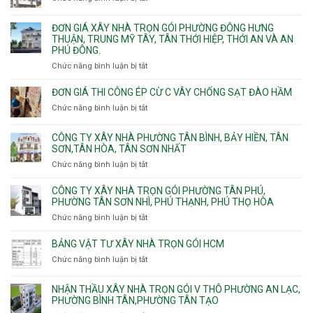
trọn
Đức,
Thạnh,
Đơn
gói
Linh
Thạnh
giá
ĐƠN GIÁ XÂY NHÀ TRỌN GÓI PHƯỜNG ĐÔNG HƯNG
Quận
Xuân,
Mỹ
xây
THUẬN, TRUNG MỸ TÂY, TÂN THỚI HIỆP, THỚI AN VÀ AN
10,
Long
Tây,Bình
nhà
PHÚ ĐÔNG.
Phường
Bình,
Lợi
trọ
Bình
Tăng
Chức năng bình luận bị tắt
ở
Trung
trọn
Hưng,Diên
Nhơn
Đơn
gói
Hồng,
Phú,
giá
ĐƠN GIÁ THI CÔNG ÉP CỪ C VÂY CHỐNG SẠT ĐÀO HẦM
Vườn
Phước
xây
Chức năng bình luận bị tắt
ở
Lài
Long,
nhà
Đơn
Long
trọn
giá
Phước,
CÔNG TY XÂY NHÀ PHƯỜNG TÂN BÌNH, BẢY HIỀN, TÂN
gói
thi
Long
SƠN,TÂN HÒA, TÂN SƠN NHẤT
Phường
công
Trường,
Đông
Chức năng bình luận bị tắt
ở
ép
An
Hưng
Công
cừ
Khánh,
Thuận,
ty
CÔNG TY XÂY NHÀ TRỌN GÓI PHƯỜNG TÂN PHÚ,
C
Bình
Trung
xây
PHƯỜNG TÂN SƠN NHÌ, PHÚ THẠNH, PHÚ THỌ HÒA
vây
Trưng
Mỹ
nhà
chống
Chức năng bình luận bị tắt
ở
và
Tây,
Phường
sạt
Công
Cát
Tân
Tân
đào
ty
Lái
BẢNG VẬT TƯ XÂY NHÀ TRỌN GÓI HCM
Thới
Bình,
hầm
xây
Hiệp,
Chức năng bình luận bị tắt
Bảy
ở
nhà
Thới
Hiền,
Bảng
trọn
An
Tân
vật
NHẬN THẦU XÂY NHÀ TRỌN GÓI V THÔ PHƯỜNG AN LẠC,
gói
và
Sơn,Tân
tư
PHƯỜNG BÌNH TÂN,PHƯỜNG TÂN TẠO
Phường
An
Hòa,
xây
Tân