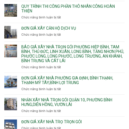
Giá
ngầm
Phú.
xây
QUY TRÌNH THI CÔNG PHẦN THÔ NHÂN CÔNG HOÀN
chữa
nhà
THIỆN
cháy
Phường
Chức năng bình luận bị tắt
ở
pccc
Bình
Quy
bể
Dương
trình
nước
ĐƠN GIÁ XÂY CĂN HỘ DỊCH VỤ
Phường
thi
thải
Chức năng bình luận bị tắt
Thủ
ở
công
Dầu
Đơn
phần
Một
giá
BÁO GIÁ XÂY NHÀ TRỌN GÓI PHƯỜNG HIỆP BÌNH, TAM
thô
Phường
xây
BÌNH, THỦ ĐỨC, LINH XUÂN, LONG BÌNH, TĂNG NHƠN PHÚ,
nhân
Tân
căn
PHƯỚC LONG, LONG PHƯỚC, LONG TRƯỜNG, AN KHÁNH,
công
Uyên.
hộ
BÌNH TRƯNG VÀ CÁT LÁI
hoàn
dịch
thiện
Chức năng bình luận bị tắt
ở
vụ
Báo
giá
ĐƠN GIÁ XÂY NHÀ PHƯỜNG GIA ĐỊNH, BÌNH THẠNH,
xây
THẠNH MỸ TÂY,BÌNH LỢI TRUNG
nhà
Chức năng bình luận bị tắt
ở
trọn
Đơn
gói
giá
NHẬN XÂY NHÀ TRỌN GÓI QUẬN 10, PHƯỜNG BÌNH
Phường
xây
HƯNG,DIÊN HỒNG, VƯỜN LÀI
Hiệp
nhà
Chức năng bình luận bị tắt
ở
Bình,
phường
Nhận
Tam
Gia
xây
Bình,
ĐƠN GIÁ XÂY NHÀ TRỌ TRỌN GÓI
Định,
nhà
Thủ
Chức năng bình luận bị tắt
Bình
ở