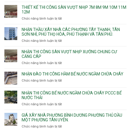
chống
THIẾT KẾ THI CÔNG SÀN VƯỢT NHỊP 7M 8M 9M 10M 11M
thấm
12M
nhà
Chức năng bình luận bị tắt
ở
vệ
Thiết
sinh
kế
NHẬN THẦU XÂY NHÀ CÁC PHƯỜNG TÂY THẠNH, TÂN
thi
SƠN NHÌ, PHÚ THỌ HÒA, PHÚ THẠNH VÀ TÂN PHÚ.
công
Chức năng bình luận bị tắt
ở
sàn
Nhận
vượt
thầu
NHẬN THI CÔNG SÀN VƯỢT NHỊP XƯỞNG CHUNG CƯ
nhịp
xây
CĂNG CÁP
7m
nhà
Chức năng bình luận bị tắt
ở
8m
các
Nhận
9m
phường
thi
10m
NHẬN ĐÀO THI CÔNG HẦM BỂ NƯỚC NGẦM CHỮA CHÁY
Tây
công
11m
Chức năng bình luận bị tắt
Thạnh,
ở
sàn
12m
Tân
Nhận
vượt
Sơn
đào
NHẬN THI CÔNG BỂ NƯỚC NGẦM CHỮA CHÁY PCCC BỂ
nhịp
Nhì,
thi
NƯỚC THẢI
xưởng
Phú
công
chung
Chức năng bình luận bị tắt
ở
Thọ
hầm
cư
Nhận
Hòa,
bể
căng
thi
GIÁ XÂY NHÀ PHƯỜNG BÌNH DƯƠNG PHƯỜNG THỦ DẦU
Phú
nước
cáp
công
MỘT PHƯỜNG TÂN UYÊN.
Thạnh
Ngầm
bể
và
chữa
Chức năng bình luận bị tắt
ở
nước
Tân
cháy