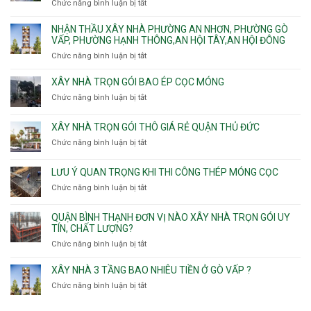
Phú
Chức năng bình luận bị tắt
ở
Tân
nhà
Phú,
Đông.
Nhận
Sơn
trọn
Phường
thầu
NHẬN THẦU XÂY NHÀ PHƯỜNG AN NHƠN, PHƯỜNG GÒ
Nhất
gói
Tân
xây
VẤP, PHƯỜNG HẠNH THÔNG,AN HỘI TÂY,AN HỘI ĐÔNG
HCM
Sơn
nhà
Chức năng bình luận bị tắt
ở
Nhì,
trọn
Nhận
Phú
gói
thầu
XÂY NHÀ TRỌN GÓI BAO ÉP CỌC MÓNG
Thạnh,
v
xây
Phú
Chức năng bình luận bị tắt
thô
ở
nhà
Thọ
Phường
Xây
Phường
Hòa
An
nhà
XÂY NHÀ TRỌN GÓI THÔ GIÁ RẺ QUẬN THỦ ĐỨC
An
Lạc,
trọn
Nhơn,
Chức năng bình luận bị tắt
ở
Phường
gói
Phường
Xây
Bình
bao
Gò
nhà
Tân,Phường
ép
LƯU Ý QUAN TRỌNG KHI THI CÔNG THÉP MÓNG CỌC
Vấp,
trọn
Tân
cọc
Phường
Chức năng bình luận bị tắt
ở
gói
Tạo
móng
Hạnh
Lưu
thô
Thông,An
ý
giá
QUẬN BÌNH THẠNH ĐƠN VỊ NÀO XÂY NHÀ TRỌN GÓI UY
Hội
quan
rẻ
TÍN, CHẤT LƯỢNG?
Tây,An
trọng
Quận
Chức năng bình luận bị tắt
ở
Hội
khi
Thủ
Quận
Đông
thi
Đức
Bình
XÂY NHÀ 3 TẦNG BAO NHIÊU TIỀN Ở GÒ VẤP ?
công
Thạnh
thép
Chức năng bình luận bị tắt
ở
đơn
móng
Xây
vị
cọc
nhà