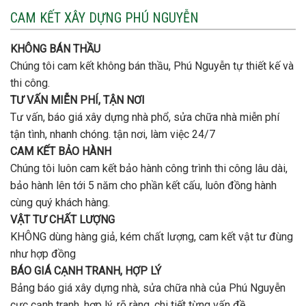
nào
3
CAM KẾT XÂY DỰNG PHÚ NGUYỄN
xây
tầng
nhà
bao
trọn
nhiêu
KHÔNG BÁN THẦU
gói
tiền
uy
Chúng tôi cam kết không bán thầu, Phú Nguyễn tự thiết kế và
ở
tín,
Gò
thi công.
chất
Vấp
lượng?
TƯ VẤN MIỄN PHÍ, TẬN NƠI
?
Tư vấn, báo giá xây dựng nhà phổ, sửa chữa nhà miễn phí
tận tình, nhanh chóng. tận nơi, làm việc 24/7
CAM KẾT BẢO HÀNH
Chúng tôi luôn cam kết bảo hành công trình thi công lâu dài,
bảo hành lên tới 5 năm cho phần kết cấu, luôn đồng hành
cùng quý khách hàng.
VẬT TƯ CHẤT LƯỢNG
KHÔNG dùng hàng giả, kém chất lượng, cam kết vật tư đùng
như hợp đồng
BÁO GIÁ CẠNH TRANH, HỢP LÝ
Bảng báo giá xây dựng nhà, sửa chữa nhà của Phú Nguyễn
cực cạnh tranh, hợp lý, rõ ràng, chi tiết từng vấn đề