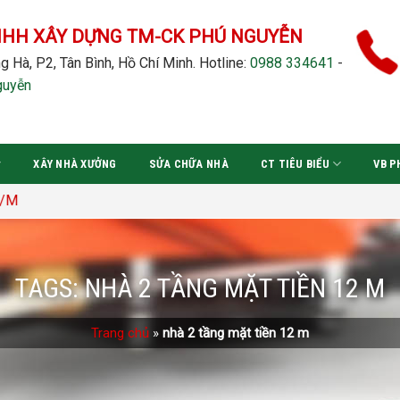
NHH XÂY DỰNG TM-CK PHÚ NGUYỄN
g Hà, P2, Tân Bình, Hồ Chí Minh.
Hotline:
0988 334641
-
guyễn
XÂY NHÀ XƯỞNG
SỬA CHỮA NHÀ
CT TIÊU BIỂU
VB P
TAGS:
NHÀ 2 TẦNG MẶT TIỀN 12 M
Trang chủ
»
nhà 2 tầng mặt tiền 12 m