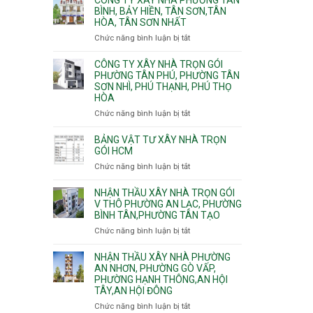
Khánh,
Phường
thi
BÌNH, BẢY HIỀN, TÂN SƠN,TÂN
Bình
Đông
HÒA, TÂN SƠN NHẤT
công
Trưng
Hưng
ép
Chức năng bình luận bị tắt
ở
và
Thuận,
cừ
Công
Cát
Trung
C
ty
CÔNG TY XÂY NHÀ TRỌN GÓI
Lái
Mỹ
vây
xây
PHƯỜNG TÂN PHÚ, PHƯỜNG TÂN
Tây,
chống
SƠN NHÌ, PHÚ THẠNH, PHÚ THỌ
nhà
Tân
sạt
HÒA
Phường
Thới
đào
Tân
Hiệp,
Chức năng bình luận bị tắt
ở
hầm
Bình,
Thới
Công
Bảy
An
ty
BẢNG VẬT TƯ XÂY NHÀ TRỌN
Hiền,
và
xây
GÓI HCM
Tân
An
nhà
Chức năng bình luận bị tắt
ở
Sơn,Tân
Phú
trọn
Bảng
Hòa,
Đông.
gói
vật
NHẬN THẦU XÂY NHÀ TRỌN GÓI
Tân
Phường
tư
V THÔ PHƯỜNG AN LẠC, PHƯỜNG
Sơn
Tân
BÌNH TÂN,PHƯỜNG TÂN TẠO
xây
Nhất
Phú,
nhà
Chức năng bình luận bị tắt
ở
Phường
trọn
Nhận
Tân
gói
thầu
NHẬN THẦU XÂY NHÀ PHƯỜNG
Sơn
HCM
xây
AN NHƠN, PHƯỜNG GÒ VẤP,
Nhì,
PHƯỜNG HẠNH THÔNG,AN HỘI
nhà
Phú
TÂY,AN HỘI ĐÔNG
trọn
Thạnh,
gói
Phú
Chức năng bình luận bị tắt
ở