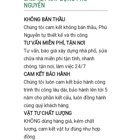
tầng
NGUYỄN
trọn
bao
gói
nhiêu
uy
tiền
KHÔNG BÁN THẦU
tín,
ở
chất
Chúng tôi cam kết không bán thầu, Phú
Gò
lượng?
Vấp
Nguyễn tự thiết kế và thi công.
?
TƯ VẤN MIỄN PHÍ, TẬN NƠI
Tư vấn, báo giá xây dựng nhà phổ, sửa
chữa nhà miễn phí tận tình, nhanh
chóng. tận nơi, làm việc 24/7
CAM KẾT BẢO HÀNH
Chúng tôi luôn cam kết bảo hành công
trình thi công lâu dài, bảo hành lên tới 5
năm cho phần kết cấu, luôn đồng hành
cùng quý khách hàng.
VẬT TƯ CHẤT LƯỢNG
KHÔNG dùng hàng giả, kém chất
lượng, cam kết vật tư đùng như hợp
đồng