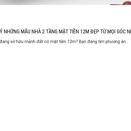
 Ý NHỮNG MẪU NHÀ 2 TẦNG MẶT TIỀN 12M ĐẸP TỪ MỌI GÓC N
đang sở hữu mảnh đất có mặt tiền 12m? Bạn đang tìm phương án...