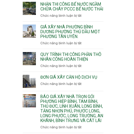
nhịp
đào
Nhì,
NHẬN THI CÔNG BỂ NƯỚC NGẦM
xưởng
thi
CHỮA CHÁY PCCC BỂ NƯỚC THẢI
Phú
chung
công
Thọ
Chức năng bình luận bị tắt
ở
cư
hầm
Hòa,
Nhận
căng
bể
Phú
thi
cáp
GIÁ XÂY NHÀ PHƯỜNG BÌNH
nước
Thạnh
công
DƯƠNG PHƯỜNG THỦ DẦU MỘT
Ngầm
và
PHƯỜNG TÂN UYÊN.
bể
chữa
Tân
nước
Chức năng bình luận bị tắt
ở
cháy
Phú.
ngầm
Giá
chữa
xây
QUY TRÌNH THI CÔNG PHẦN THÔ
cháy
nhà
NHÂN CÔNG HOÀN THIỆN
pccc
Phường
Chức năng bình luận bị tắt
ở
bể
Bình
Quy
nước
Dương
trình
ĐƠN GIÁ XÂY CĂN HỘ DỊCH VỤ
thải
Phường
thi
Chức năng bình luận bị tắt
Thủ
ở
công
Dầu
Đơn
phần
Một
giá
BÁO GIÁ XÂY NHÀ TRỌN GÓI
thô
Phường
xây
PHƯỜNG HIỆP BÌNH, TAM BÌNH,
nhân
Tân
căn
THỦ ĐỨC, LINH XUÂN, LONG BÌNH,
công
Uyên.
hộ
TĂNG NHƠN PHÚ, PHƯỚC LONG,
hoàn
dịch
LONG PHƯỚC, LONG TRƯỜNG, AN
thiện
vụ
KHÁNH, BÌNH TRƯNG VÀ CÁT LÁI
Chức năng bình luận bị tắt
ở
Báo