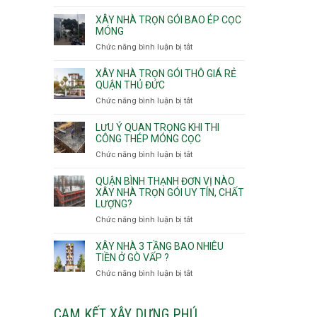
v
Thọ
Nhận
thô
Hòa
thầu
XÂY NHÀ TRỌN GÓI BAO ÉP CỌC
Phường
xây
MÓNG
An
nhà
Chức năng bình luận bị tắt
ở
Lạc,
Phường
Xây
Phường
An
nhà
XÂY NHÀ TRỌN GÓI THÔ GIÁ RẺ
Bình
Nhơn,
trọn
QUẬN THỦ ĐỨC
Tân,Phường
Phường
gói
Tân
Chức năng bình luận bị tắt
ở
Gò
bao
Tạo
Xây
Vấp,
ép
nhà
Phường
LƯU Ý QUAN TRỌNG KHI THI
cọc
trọn
CÔNG THÉP MÓNG CỌC
Hạnh
móng
gói
Thông,An
Chức năng bình luận bị tắt
ở
thô
Hội
Lưu
giá
Tây,An
ý
QUẬN BÌNH THẠNH ĐƠN VỊ NÀO
rẻ
Hội
quan
XÂY NHÀ TRỌN GÓI UY TÍN, CHẤT
Quận
Đông
LƯỢNG?
trọng
Thủ
khi
Chức năng bình luận bị tắt
ở
Đức
thi
Quận
công
Bình
XÂY NHÀ 3 TẦNG BAO NHIÊU
thép
Thạnh
TIỀN Ở GÒ VẤP ?
móng
đơn
Chức năng bình luận bị tắt
ở
cọc
vị
Xây
nào
nhà
xây
3
CAM KẾT XÂY DỰNG PHÚ
nhà