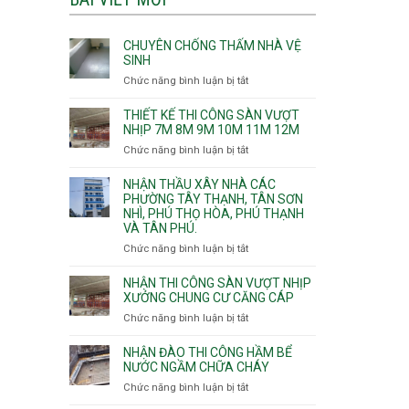
CHUYÊN CHỐNG THẤM NHÀ VỆ
SINH
Chức năng bình luận bị tắt
ở
Chuyên
chống
THIẾT KẾ THI CÔNG SÀN VƯỢT
thấm
NHỊP 7M 8M 9M 10M 11M 12M
nhà
Chức năng bình luận bị tắt
ở
vệ
Thiết
sinh
kế
NHẬN THẦU XÂY NHÀ CÁC
thi
PHƯỜNG TÂY THẠNH, TÂN SƠN
NHÌ, PHÚ THỌ HÒA, PHÚ THẠNH
công
VÀ TÂN PHÚ.
sàn
vượt
Chức năng bình luận bị tắt
ở
nhịp
Nhận
7m
thầu
NHẬN THI CÔNG SÀN VƯỢT NHỊP
8m
xây
XƯỞNG CHUNG CƯ CĂNG CÁP
9m
nhà
Chức năng bình luận bị tắt
ở
10m
các
Nhận
11m
phường
thi
NHẬN ĐÀO THI CÔNG HẦM BỂ
12m
Tây
công
NƯỚC NGẦM CHỮA CHÁY
Thạnh,
sàn
Chức năng bình luận bị tắt
ở
Tân
vượt
Nhận
Sơn