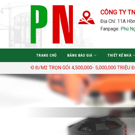
Bỏ
qua
CÔNG TY T
nội
Địa Chỉ: 11A Hồn
dung
Fanpage:
Phú N
TRANG CHỦ
BẢNG BÁO GIÁ
THIẾT KẾ NHÀ
400.000 Đ/M2 TRỌN GÓI 4,500,000- 5,000,000 TRIỆU Đ/M