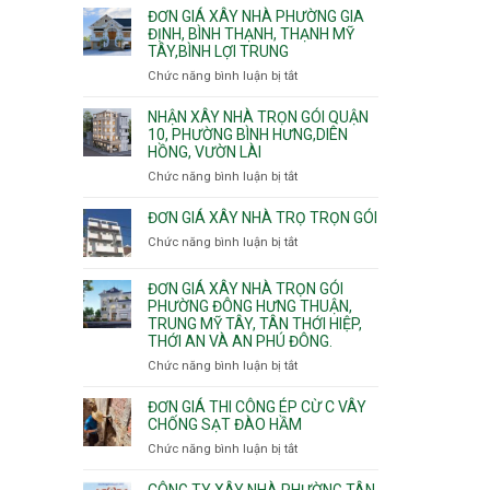
giá
ĐƠN GIÁ XÂY NHÀ PHƯỜNG GIA
xây
ĐỊNH, BÌNH THẠNH, THẠNH MỸ
TÂY,BÌNH LỢI TRUNG
nhà
trọn
Chức năng bình luận bị tắt
ở
gói
Đơn
Phường
giá
NHẬN XÂY NHÀ TRỌN GÓI QUẬN
Hiệp
xây
10, PHƯỜNG BÌNH HƯNG,DIÊN
Bình,
HỒNG, VƯỜN LÀI
nhà
Tam
phường
Chức năng bình luận bị tắt
ở
Bình,
Gia
Nhận
Thủ
Định,
xây
ĐƠN GIÁ XÂY NHÀ TRỌ TRỌN GÓI
Đức,
Bình
nhà
Linh
Chức năng bình luận bị tắt
ở
Thạnh,
trọn
Xuân,
Đơn
Thạnh
gói
Long
giá
Mỹ
ĐƠN GIÁ XÂY NHÀ TRỌN GÓI
Quận
Bình,
xây
Tây,Bình
PHƯỜNG ĐÔNG HƯNG THUẬN,
10,
Tăng
nhà
Lợi
TRUNG MỸ TÂY, TÂN THỚI HIỆP,
Phường
Nhơn
trọ
Trung
THỚI AN VÀ AN PHÚ ĐÔNG.
Bình
Phú,
trọn
Hưng,Diên
Chức năng bình luận bị tắt
Phước
ở
gói
Hồng,
Long,
Đơn
Vườn
Long
giá
ĐƠN GIÁ THI CÔNG ÉP CỪ C VÂY
Lài
Phước,
xây
CHỐNG SẠT ĐÀO HẦM
Long
nhà
Chức năng bình luận bị tắt
ở
Trường,
trọn
Đơn
An
gói
giá
CÔNG TY XÂY NHÀ PHƯỜNG TÂN