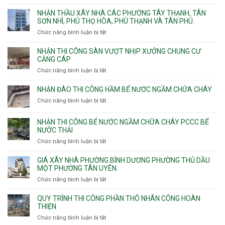
Thiết
sinh
kế
NHẬN THẦU XÂY NHÀ CÁC PHƯỜNG TÂY THẠNH, TÂN
thi
SƠN NHÌ, PHÚ THỌ HÒA, PHÚ THẠNH VÀ TÂN PHÚ.
công
Chức năng bình luận bị tắt
ở
sàn
Nhận
vượt
thầu
NHẬN THI CÔNG SÀN VƯỢT NHỊP XƯỞNG CHUNG CƯ
nhịp
xây
CĂNG CÁP
7m
nhà
Chức năng bình luận bị tắt
ở
8m
các
Nhận
9m
phường
thi
10m
NHẬN ĐÀO THI CÔNG HẦM BỂ NƯỚC NGẦM CHỮA CHÁY
Tây
công
11m
Chức năng bình luận bị tắt
Thạnh,
ở
sàn
12m
Tân
Nhận
vượt
Sơn
đào
NHẬN THI CÔNG BỂ NƯỚC NGẦM CHỮA CHÁY PCCC BỂ
nhịp
Nhì,
thi
NƯỚC THẢI
xưởng
Phú
công
chung
Chức năng bình luận bị tắt
ở
Thọ
hầm
cư
Nhận
Hòa,
bể
căng
thi
GIÁ XÂY NHÀ PHƯỜNG BÌNH DƯƠNG PHƯỜNG THỦ DẦU
Phú
nước
cáp
công
MỘT PHƯỜNG TÂN UYÊN.
Thạnh
Ngầm
bể
và
chữa
Chức năng bình luận bị tắt
ở
nước
Tân
cháy
Giá
ngầm
Phú.
xây
QUY TRÌNH THI CÔNG PHẦN THÔ NHÂN CÔNG HOÀN
chữa
nhà
THIỆN
cháy
Phường
Chức năng bình luận bị tắt
ở
pccc
Bình