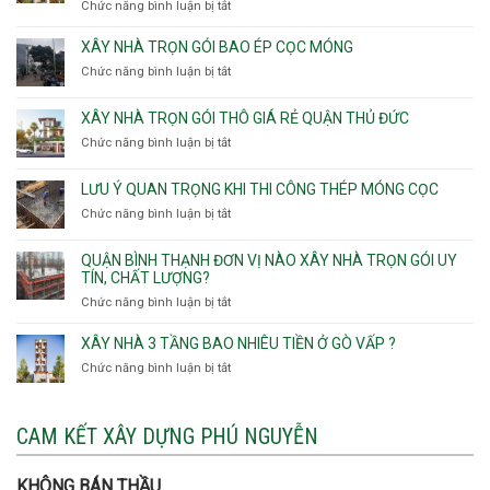
Chức năng bình luận bị tắt
ở
Nhì,
trọn
Nhận
Phú
gói
thầu
XÂY NHÀ TRỌN GÓI BAO ÉP CỌC MÓNG
Thạnh,
v
xây
Phú
Chức năng bình luận bị tắt
thô
ở
nhà
Thọ
Phường
Xây
Phường
Hòa
An
nhà
XÂY NHÀ TRỌN GÓI THÔ GIÁ RẺ QUẬN THỦ ĐỨC
An
Lạc,
trọn
Nhơn,
Chức năng bình luận bị tắt
ở
Phường
gói
Phường
Xây
Bình
bao
Gò
nhà
Tân,Phường
ép
LƯU Ý QUAN TRỌNG KHI THI CÔNG THÉP MÓNG CỌC
Vấp,
trọn
Tân
cọc
Phường
Chức năng bình luận bị tắt
ở
gói
Tạo
móng
Hạnh
Lưu
thô
Thông,An
ý
giá
QUẬN BÌNH THẠNH ĐƠN VỊ NÀO XÂY NHÀ TRỌN GÓI UY
Hội
quan
rẻ
TÍN, CHẤT LƯỢNG?
Tây,An
trọng
Quận
Chức năng bình luận bị tắt
ở
Hội
khi
Thủ
Quận
Đông
thi
Đức
Bình
XÂY NHÀ 3 TẦNG BAO NHIÊU TIỀN Ở GÒ VẤP ?
công
Thạnh
thép
Chức năng bình luận bị tắt
ở
đơn
móng
Xây
vị
cọc
nhà
nào
3
CAM KẾT XÂY DỰNG PHÚ NGUYỄN
xây
tầng
nhà
bao
trọn
nhiêu
KHÔNG BÁN THẦU
gói