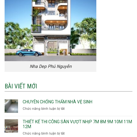
Nha Dep Phú Nguyễn
BÀI VIẾT MỚI
CHUYÊN CHỐNG THẤM NHÀ VỆ SINH
Chức năng bình luận bị tắt
ở
Chuyên
chống
THIẾT KẾ THI CÔNG SÀN VƯỢT NHỊP 7M 8M 9M 10M 11M
thấm
12M
nhà
Chức năng bình luận bị tắt
ở
vệ