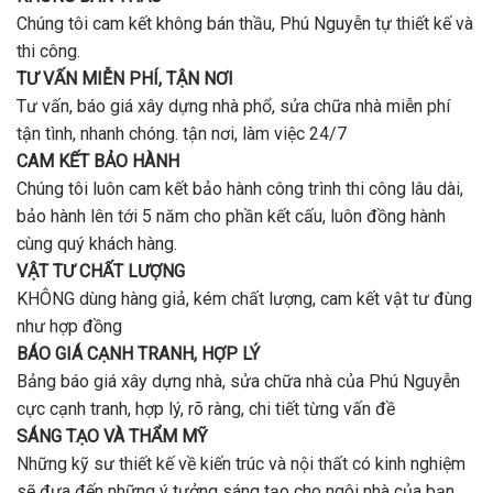
tiền
uy
Chúng tôi cam kết không bán thầu, Phú Nguyễn tự thiết kế và
ở
tín,
Gò
thi công.
chất
Vấp
lượng?
TƯ VẤN MIỄN PHÍ, TẬN NƠI
?
Tư vấn, báo giá xây dựng nhà phổ, sửa chữa nhà miễn phí
tận tình, nhanh chóng. tận nơi, làm việc 24/7
CAM KẾT BẢO HÀNH
Chúng tôi luôn cam kết bảo hành công trình thi công lâu dài,
bảo hành lên tới 5 năm cho phần kết cấu, luôn đồng hành
cùng quý khách hàng.
VẬT TƯ CHẤT LƯỢNG
KHÔNG dùng hàng giả, kém chất lượng, cam kết vật tư đùng
như hợp đồng
BÁO GIÁ CẠNH TRANH, HỢP LÝ
Bảng báo giá xây dựng nhà, sửa chữa nhà của Phú Nguyễn
cực cạnh tranh, hợp lý, rõ ràng, chi tiết từng vấn đề
SÁNG TẠO VÀ THẨM MỸ
Những kỹ sư thiết kế về kiến trúc và nội thất có kinh nghiệm
sẽ đưa đến những ý tưởng sáng tạo cho ngôi nhà của bạn