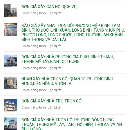
Quy
bể
Dương
trình
nước
ĐƠN GIÁ XÂY CĂN HỘ DỊCH VỤ
Phường
thi
thải
Chức năng bình luận bị tắt
Thủ
ở
công
Dầu
Đơn
phần
Một
giá
BÁO GIÁ XÂY NHÀ TRỌN GÓI PHƯỜNG HIỆP BÌNH, TAM
thô
Phường
xây
BÌNH, THỦ ĐỨC, LINH XUÂN, LONG BÌNH, TĂNG NHƠN PHÚ,
nhân
Tân
căn
PHƯỚC LONG, LONG PHƯỚC, LONG TRƯỜNG, AN KHÁNH,
công
Uyên.
hộ
BÌNH TRƯNG VÀ CÁT LÁI
hoàn
dịch
thiện
Chức năng bình luận bị tắt
ở
vụ
Báo
giá
ĐƠN GIÁ XÂY NHÀ PHƯỜNG GIA ĐỊNH, BÌNH THẠNH,
xây
THẠNH MỸ TÂY,BÌNH LỢI TRUNG
nhà
Chức năng bình luận bị tắt
ở
trọn
Đơn
gói
giá
NHẬN XÂY NHÀ TRỌN GÓI QUẬN 10, PHƯỜNG BÌNH
Phường
xây
HƯNG,DIÊN HỒNG, VƯỜN LÀI
Hiệp
nhà
Chức năng bình luận bị tắt
ở
Bình,
phường
Nhận
Tam
Gia
xây
Bình,
ĐƠN GIÁ XÂY NHÀ TRỌ TRỌN GÓI
Định,
nhà
Thủ
Chức năng bình luận bị tắt
Bình
ở
trọn
Đức,
Thạnh,
Đơn
gói
Linh
Thạnh
giá
ĐƠN GIÁ XÂY NHÀ TRỌN GÓI PHƯỜNG ĐÔNG HƯNG
Quận
Xuân,
Mỹ
xây
THUẬN, TRUNG MỸ TÂY, TÂN THỚI HIỆP, THỚI AN VÀ AN
10,
Long
Tây,Bình
nhà
PHÚ ĐÔNG.
Phường
Bình,