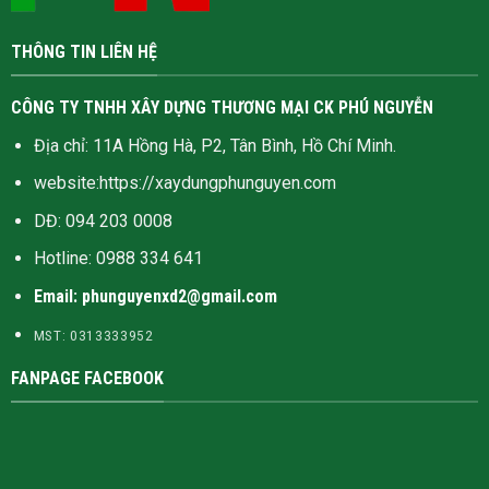
THÔNG TIN LIÊN HỆ
CÔNG TY TNHH XÂY DỰNG THƯƠNG MẠI CK PHÚ NGUYỄN
Địa chỉ: 11A Hồng Hà, P2, Tân Bình, Hồ Chí Minh.
website:
https://xaydungphunguyen.com
DĐ: 094 203 0008
Hotline:
0988 334 641
Email: phunguyenxd2@gmail.com
MST: 0313333952
FANPAGE FACEBOOK