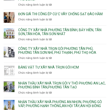
Lợi
trọ
Bình
Tăng
Chức năng bình luận bị tắt
ở
Trung
trọn
Hưng,Diên
Nhơn
Đơn
gói
Hồng,
Phú,
giá
ĐƠN GIÁ THI CÔNG ÉP CỪ C VÂY CHỐNG SẠT ĐÀO HẦM
Vườn
Phước
xây
Chức năng bình luận bị tắt
ở
Lài
Long,
nhà
Đơn
Long
trọn
giá
Phước,
CÔNG TY XÂY NHÀ PHƯỜNG TÂN BÌNH, BẢY HIỀN, TÂN
gói
thi
Long
SƠN,TÂN HÒA, TÂN SƠN NHẤT
Phường
công
Trường,
Đông
Chức năng bình luận bị tắt
ở
ép
An
Hưng
Công
cừ
Khánh,
Thuận,
ty
CÔNG TY XÂY NHÀ TRỌN GÓI PHƯỜNG TÂN PHÚ,
C
Bình
Trung
xây
PHƯỜNG TÂN SƠN NHÌ, PHÚ THẠNH, PHÚ THỌ HÒA
vây
Trưng
Mỹ
nhà
chống
Chức năng bình luận bị tắt
ở
và
Tây,
Phường
sạt
Công
Cát
Tân
Tân
đào
ty
Lái
BẢNG VẬT TƯ XÂY NHÀ TRỌN GÓI HCM
Thới
Bình,
hầm
xây
Hiệp,
Chức năng bình luận bị tắt
Bảy
ở
nhà
Thới
Hiền,
Bảng
trọn
An
Tân
vật
NHẬN THẦU XÂY NHÀ TRỌN GÓI V THÔ PHƯỜNG AN LẠC,
gói
và
Sơn,Tân
tư
PHƯỜNG BÌNH TÂN,PHƯỜNG TÂN TẠO
Phường
An
Hòa,
xây
Tân
Phú
Chức năng bình luận bị tắt
ở
Tân
nhà
Phú,
Đông.
Nhận
Sơn
trọn
Phường
thầu
NHẬN THẦU XÂY NHÀ PHƯỜNG AN NHƠN, PHƯỜNG GÒ
Nhất
gói
Tân
xây
VẤP, PHƯỜNG HẠNH THÔNG,AN HỘI TÂY,AN HỘI ĐÔNG
HCM
Sơn
nhà