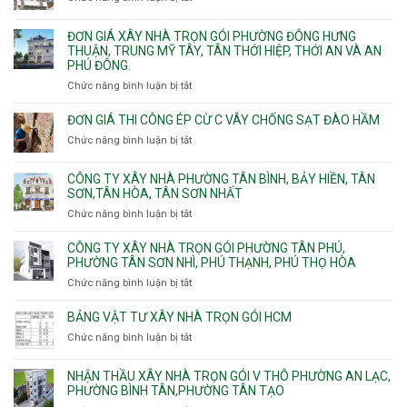
trọn
Đức,
Thạnh,
Đơn
gói
Linh
Thạnh
giá
ĐƠN GIÁ XÂY NHÀ TRỌN GÓI PHƯỜNG ĐÔNG HƯNG
Quận
Xuân,
Mỹ
xây
THUẬN, TRUNG MỸ TÂY, TÂN THỚI HIỆP, THỚI AN VÀ AN
10,
Long
Tây,Bình
nhà
PHÚ ĐÔNG.
Phường
Bình,
Lợi
trọ
Bình
Tăng
Chức năng bình luận bị tắt
ở
Trung
trọn
Hưng,Diên
Nhơn
Đơn
gói
Hồng,
Phú,
giá
ĐƠN GIÁ THI CÔNG ÉP CỪ C VÂY CHỐNG SẠT ĐÀO HẦM
Vườn
Phước
xây
Chức năng bình luận bị tắt
ở
Lài
Long,
nhà
Đơn
Long
trọn
giá
Phước,
CÔNG TY XÂY NHÀ PHƯỜNG TÂN BÌNH, BẢY HIỀN, TÂN
gói
thi
Long
SƠN,TÂN HÒA, TÂN SƠN NHẤT
Phường
công
Trường,
Đông
Chức năng bình luận bị tắt
ở
ép
An
Hưng
Công
cừ
Khánh,
Thuận,
ty
CÔNG TY XÂY NHÀ TRỌN GÓI PHƯỜNG TÂN PHÚ,
C
Bình
Trung
xây
PHƯỜNG TÂN SƠN NHÌ, PHÚ THẠNH, PHÚ THỌ HÒA
vây
Trưng
Mỹ
nhà
chống
Chức năng bình luận bị tắt
ở
và
Tây,
Phường
sạt
Công
Cát
Tân
Tân
đào
ty
Lái
BẢNG VẬT TƯ XÂY NHÀ TRỌN GÓI HCM
Thới
Bình,
hầm
xây
Hiệp,
Chức năng bình luận bị tắt
Bảy
ở
nhà
Thới
Hiền,
Bảng
trọn
An
Tân
vật
NHẬN THẦU XÂY NHÀ TRỌN GÓI V THÔ PHƯỜNG AN LẠC,
gói
và
Sơn,Tân
tư
PHƯỜNG BÌNH TÂN,PHƯỜNG TÂN TẠO
Phường
An
Hòa,
xây
Tân