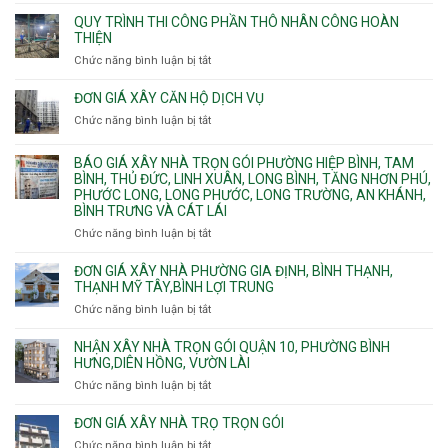
Giá
ngầm
Phú.
xây
QUY TRÌNH THI CÔNG PHẦN THÔ NHÂN CÔNG HOÀN
chữa
nhà
THIỆN
cháy
Phường
Chức năng bình luận bị tắt
ở
pccc
Bình
Quy
bể
Dương
trình
nước
ĐƠN GIÁ XÂY CĂN HỘ DỊCH VỤ
Phường
thi
thải
Chức năng bình luận bị tắt
Thủ
ở
công
Dầu
Đơn
phần
Một
giá
BÁO GIÁ XÂY NHÀ TRỌN GÓI PHƯỜNG HIỆP BÌNH, TAM
thô
Phường
xây
BÌNH, THỦ ĐỨC, LINH XUÂN, LONG BÌNH, TĂNG NHƠN PHÚ,
nhân
Tân
căn
PHƯỚC LONG, LONG PHƯỚC, LONG TRƯỜNG, AN KHÁNH,
công
Uyên.
hộ
BÌNH TRƯNG VÀ CÁT LÁI
hoàn
dịch
thiện
Chức năng bình luận bị tắt
ở
vụ
Báo
giá
ĐƠN GIÁ XÂY NHÀ PHƯỜNG GIA ĐỊNH, BÌNH THẠNH,
xây
THẠNH MỸ TÂY,BÌNH LỢI TRUNG
nhà
Chức năng bình luận bị tắt
ở
trọn
Đơn
gói
giá
NHẬN XÂY NHÀ TRỌN GÓI QUẬN 10, PHƯỜNG BÌNH
Phường
xây
HƯNG,DIÊN HỒNG, VƯỜN LÀI
Hiệp
nhà
Chức năng bình luận bị tắt
ở
Bình,
phường
Nhận
Tam
Gia
xây
Bình,
ĐƠN GIÁ XÂY NHÀ TRỌ TRỌN GÓI
Định,
nhà
Thủ
Chức năng bình luận bị tắt
Bình
ở