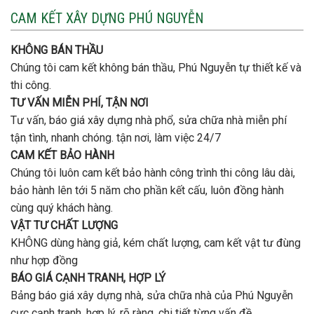
nào
3
CAM KẾT XÂY DỰNG PHÚ NGUYỄN
xây
tầng
nhà
bao
trọn
nhiêu
KHÔNG BÁN THẦU
gói
tiền
uy
Chúng tôi cam kết không bán thầu, Phú Nguyễn tự thiết kế và
ở
tín,
Gò
thi công.
chất
Vấp
lượng?
TƯ VẤN MIỄN PHÍ, TẬN NƠI
?
Tư vấn, báo giá xây dựng nhà phổ, sửa chữa nhà miễn phí
tận tình, nhanh chóng. tận nơi, làm việc 24/7
CAM KẾT BẢO HÀNH
Chúng tôi luôn cam kết bảo hành công trình thi công lâu dài,
bảo hành lên tới 5 năm cho phần kết cấu, luôn đồng hành
cùng quý khách hàng.
VẬT TƯ CHẤT LƯỢNG
KHÔNG dùng hàng giả, kém chất lượng, cam kết vật tư đùng
như hợp đồng
BÁO GIÁ CẠNH TRANH, HỢP LÝ
Bảng báo giá xây dựng nhà, sửa chữa nhà của Phú Nguyễn
cực cạnh tranh, hợp lý, rõ ràng, chi tiết từng vấn đề