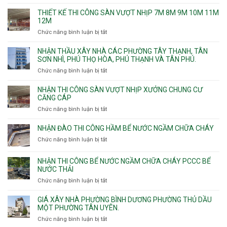
chống
THIẾT KẾ THI CÔNG SÀN VƯỢT NHỊP 7M 8M 9M 10M 11M
thấm
12M
nhà
Chức năng bình luận bị tắt
ở
vệ
Thiết
sinh
kế
NHẬN THẦU XÂY NHÀ CÁC PHƯỜNG TÂY THẠNH, TÂN
thi
SƠN NHÌ, PHÚ THỌ HÒA, PHÚ THẠNH VÀ TÂN PHÚ.
công
Chức năng bình luận bị tắt
ở
sàn
Nhận
vượt
thầu
NHẬN THI CÔNG SÀN VƯỢT NHỊP XƯỞNG CHUNG CƯ
nhịp
xây
CĂNG CÁP
7m
nhà
Chức năng bình luận bị tắt
ở
8m
các
Nhận
9m
phường
thi
10m
NHẬN ĐÀO THI CÔNG HẦM BỂ NƯỚC NGẦM CHỮA CHÁY
Tây
công
11m
Chức năng bình luận bị tắt
Thạnh,
ở
sàn
12m
Tân
Nhận
vượt
Sơn
đào
NHẬN THI CÔNG BỂ NƯỚC NGẦM CHỮA CHÁY PCCC BỂ
nhịp
Nhì,
thi
NƯỚC THẢI
xưởng
Phú
công
chung
Chức năng bình luận bị tắt
ở
Thọ
hầm
cư
Nhận
Hòa,
bể
căng
thi
GIÁ XÂY NHÀ PHƯỜNG BÌNH DƯƠNG PHƯỜNG THỦ DẦU
Phú
nước
cáp
công
MỘT PHƯỜNG TÂN UYÊN.
Thạnh
Ngầm
bể
và
chữa
Chức năng bình luận bị tắt
ở
nước
Tân
cháy