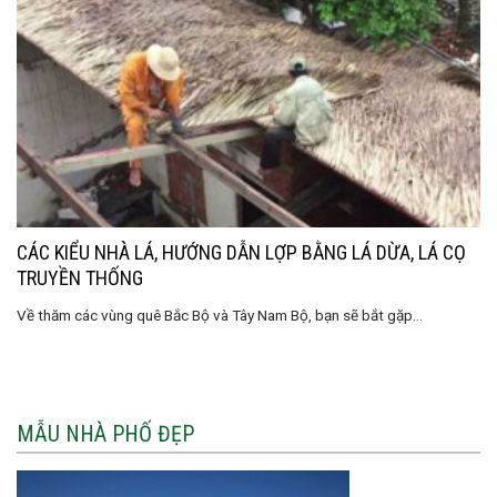
CÁC KIỂU NHÀ LÁ, HƯỚNG DẪN LỢP BẰNG LÁ DỪA, LÁ CỌ
TRUYỀN THỐNG
Về thăm các vùng quê Bắc Bộ và Tây Nam Bộ, bạn sẽ bắt gặp...
MẪU NHÀ PHỐ ĐẸP