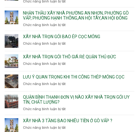
Phú
Chức năng bình luận bị tắt
ở
Tân
nhà
Phú,
Đông.
Nhận
Sơn
trọn
Phường
thầu
NHẬN THẦU XÂY NHÀ PHƯỜNG AN NHƠN, PHƯỜNG GÒ
Nhất
gói
Tân
xây
VẤP, PHƯỜNG HẠNH THÔNG,AN HỘI TÂY,AN HỘI ĐÔNG
HCM
Sơn
nhà
Chức năng bình luận bị tắt
ở
Nhì,
trọn
Nhận
Phú
gói
thầu
XÂY NHÀ TRỌN GÓI BAO ÉP CỌC MÓNG
Thạnh,
v
xây
Phú
Chức năng bình luận bị tắt
thô
ở
nhà
Thọ
Phường
Xây
Phường
Hòa
An
nhà
XÂY NHÀ TRỌN GÓI THÔ GIÁ RẺ QUẬN THỦ ĐỨC
An
Lạc,
trọn
Nhơn,
Chức năng bình luận bị tắt
ở
Phường
gói
Phường
Xây
Bình
bao
Gò
nhà
Tân,Phường
ép
LƯU Ý QUAN TRỌNG KHI THI CÔNG THÉP MÓNG CỌC
Vấp,
trọn
Tân
cọc
Phường
Chức năng bình luận bị tắt
ở
gói
Tạo
móng
Hạnh
Lưu
thô
Thông,An
ý
giá
QUẬN BÌNH THẠNH ĐƠN VỊ NÀO XÂY NHÀ TRỌN GÓI UY
Hội
quan
rẻ
TÍN, CHẤT LƯỢNG?
Tây,An
trọng
Quận
Chức năng bình luận bị tắt
ở
Hội
khi
Thủ
Quận
Đông
thi
Đức
Bình
XÂY NHÀ 3 TẦNG BAO NHIÊU TIỀN Ở GÒ VẤP ?
công
Thạnh
thép
Chức năng bình luận bị tắt
ở
đơn
móng
Xây
vị
cọc
nhà