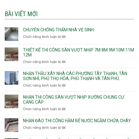
BÀI VIẾT MỚI
CHUYÊN CHỐNG THẤM NHÀ VỆ SINH
Chức năng bình luận bị tắt
ở
Chuyên
chống
THIẾT KẾ THI CÔNG SÀN VƯỢT NHỊP 7M 8M 9M 10M 11M
thấm
12M
nhà
Chức năng bình luận bị tắt
ở
vệ
Thiết
sinh
kế
NHẬN THẦU XÂY NHÀ CÁC PHƯỜNG TÂY THẠNH, TÂN
thi
SƠN NHÌ, PHÚ THỌ HÒA, PHÚ THẠNH VÀ TÂN PHÚ.
công
Chức năng bình luận bị tắt
ở
sàn
Nhận
vượt
thầu
NHẬN THI CÔNG SÀN VƯỢT NHỊP XƯỞNG CHUNG CƯ
nhịp
xây
CĂNG CÁP
7m
nhà
Chức năng bình luận bị tắt
ở
8m
các
Nhận
9m
phường
thi
10m
NHẬN ĐÀO THI CÔNG HẦM BỂ NƯỚC NGẦM CHỮA CHÁY
Tây
công
11m
Chức năng bình luận bị tắt
Thạnh,
ở
sàn
12m
Tân
Nhận
vượt
Sơn
đào