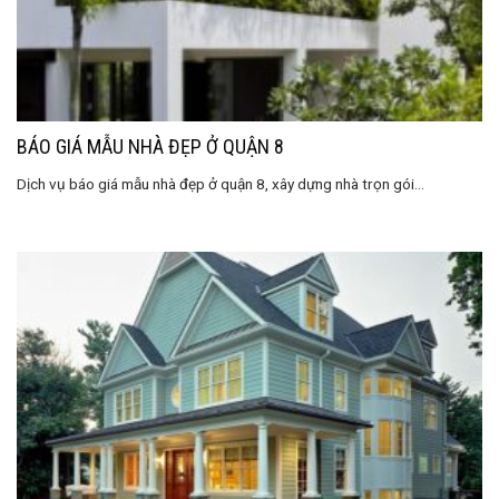
BÁO GIÁ MẪU NHÀ ĐẸP Ở QUẬN 8
Dịch vụ báo giá mẫu nhà đẹp ở quận 8, xây dựng nhà trọn gói...