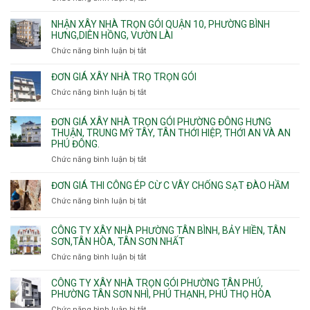
trọn
Đơn
gói
giá
NHẬN XÂY NHÀ TRỌN GÓI QUẬN 10, PHƯỜNG BÌNH
Phường
xây
HƯNG,DIÊN HỒNG, VƯỜN LÀI
Hiệp
nhà
Chức năng bình luận bị tắt
ở
Bình,
phường
Nhận
Tam
Gia
xây
Bình,
ĐƠN GIÁ XÂY NHÀ TRỌ TRỌN GÓI
Định,
nhà
Thủ
Chức năng bình luận bị tắt
Bình
ở
trọn
Đức,
Thạnh,
Đơn
gói
Linh
Thạnh
giá
ĐƠN GIÁ XÂY NHÀ TRỌN GÓI PHƯỜNG ĐÔNG HƯNG
Quận
Xuân,
Mỹ
xây
THUẬN, TRUNG MỸ TÂY, TÂN THỚI HIỆP, THỚI AN VÀ AN
10,
Long
Tây,Bình
nhà
PHÚ ĐÔNG.
Phường
Bình,
Lợi
trọ
Bình
Tăng
Chức năng bình luận bị tắt
ở
Trung
trọn
Hưng,Diên
Nhơn
Đơn
gói
Hồng,
Phú,
giá
ĐƠN GIÁ THI CÔNG ÉP CỪ C VÂY CHỐNG SẠT ĐÀO HẦM
Vườn
Phước
xây
Chức năng bình luận bị tắt
ở
Lài
Long,
nhà
Đơn
Long
trọn
giá
Phước,
CÔNG TY XÂY NHÀ PHƯỜNG TÂN BÌNH, BẢY HIỀN, TÂN
gói
thi
Long
SƠN,TÂN HÒA, TÂN SƠN NHẤT
Phường
công
Trường,
Đông
Chức năng bình luận bị tắt
ở
ép
An
Hưng
Công
cừ
Khánh,
Thuận,
ty
CÔNG TY XÂY NHÀ TRỌN GÓI PHƯỜNG TÂN PHÚ,
C
Bình
Trung
xây
PHƯỜNG TÂN SƠN NHÌ, PHÚ THẠNH, PHÚ THỌ HÒA
vây
Trưng
Mỹ
nhà
chống
Chức năng bình luận bị tắt
ở