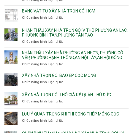
và
Tây,
Phường
sạt
Công
Cát
Tân
Tân
đào
ty
Lái
BẢNG VẬT TƯ XÂY NHÀ TRỌN GÓI HCM
Thới
Bình,
hầm
xây
Hiệp,
Chức năng bình luận bị tắt
Bảy
ở
nhà
Thới
Hiền,
Bảng
trọn
An
Tân
vật
NHẬN THẦU XÂY NHÀ TRỌN GÓI V THÔ PHƯỜNG AN LẠC,
gói
và
Sơn,Tân
tư
PHƯỜNG BÌNH TÂN,PHƯỜNG TÂN TẠO
Phường
An
Hòa,
xây
Tân
Phú
Chức năng bình luận bị tắt
ở
Tân
nhà
Phú,
Đông.
Nhận
Sơn
trọn
Phường
thầu
NHẬN THẦU XÂY NHÀ PHƯỜNG AN NHƠN, PHƯỜNG GÒ
Nhất
gói
Tân
xây
VẤP, PHƯỜNG HẠNH THÔNG,AN HỘI TÂY,AN HỘI ĐÔNG
HCM
Sơn
nhà
Chức năng bình luận bị tắt
ở
Nhì,
trọn
Nhận
Phú
gói
thầu
XÂY NHÀ TRỌN GÓI BAO ÉP CỌC MÓNG
Thạnh,
v
xây
Phú
Chức năng bình luận bị tắt
thô
ở
nhà
Thọ
Phường
Xây
Phường
Hòa
An
nhà
XÂY NHÀ TRỌN GÓI THÔ GIÁ RẺ QUẬN THỦ ĐỨC
An
Lạc,
trọn
Nhơn,
Chức năng bình luận bị tắt
ở
Phường
gói
Phường
Xây
Bình
bao
Gò
nhà
Tân,Phường
ép
LƯU Ý QUAN TRỌNG KHI THI CÔNG THÉP MÓNG CỌC
Vấp,
trọn
Tân
cọc
Phường
Chức năng bình luận bị tắt
ở
gói
Tạo
móng
Hạnh
Lưu
thô
Thông,An
ý
giá