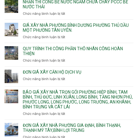
NHẬN THI CÔNG BỂ NƯỚC NGẦM CHỮA CHÁY PCCC BỂ
nhịp
Nhì,
thi
NƯỚC THẢI
xưởng
Phú
công
chung
Chức năng bình luận bị tắt
ở
Thọ
hầm
cư
Nhận
Hòa,
bể
căng
thi
GIÁ XÂY NHÀ PHƯỜNG BÌNH DƯƠNG PHƯỜNG THỦ DẦU
Phú
nước
cáp
công
MỘT PHƯỜNG TÂN UYÊN.
Thạnh
Ngầm
bể
và
chữa
Chức năng bình luận bị tắt
ở
nước
Tân
cháy
Giá
ngầm
Phú.
xây
QUY TRÌNH THI CÔNG PHẦN THÔ NHÂN CÔNG HOÀN
chữa
nhà
THIỆN
cháy
Phường
Chức năng bình luận bị tắt
ở
pccc
Bình
Quy
bể
Dương
trình
nước
ĐƠN GIÁ XÂY CĂN HỘ DỊCH VỤ
Phường
thi
thải
Chức năng bình luận bị tắt
Thủ
ở
công
Dầu
Đơn
phần
Một
giá
BÁO GIÁ XÂY NHÀ TRỌN GÓI PHƯỜNG HIỆP BÌNH, TAM
thô
Phường
xây
BÌNH, THỦ ĐỨC, LINH XUÂN, LONG BÌNH, TĂNG NHƠN PHÚ,
nhân
Tân
căn
PHƯỚC LONG, LONG PHƯỚC, LONG TRƯỜNG, AN KHÁNH,
công
Uyên.
hộ
BÌNH TRƯNG VÀ CÁT LÁI
hoàn
dịch
thiện
Chức năng bình luận bị tắt
ở
vụ
Báo
giá
ĐƠN GIÁ XÂY NHÀ PHƯỜNG GIA ĐỊNH, BÌNH THẠNH,
xây
THẠNH MỸ TÂY,BÌNH LỢI TRUNG
nhà
Chức năng bình luận bị tắt
ở