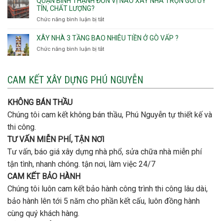
QUẬN BÌNH THẠNH ĐƠN VỊ NÀO XÂY NHÀ TRỌN GÓI UY
Hội
quan
rẻ
TÍN, CHẤT LƯỢNG?
Tây,An
trọng
Quận
Chức năng bình luận bị tắt
ở
Hội
khi
Thủ
Quận
Đông
thi
Đức
Bình
XÂY NHÀ 3 TẦNG BAO NHIÊU TIỀN Ở GÒ VẤP ?
công
Thạnh
thép
Chức năng bình luận bị tắt
ở
đơn
móng
Xây
vị
cọc
nhà
nào
3
CAM KẾT XÂY DỰNG PHÚ NGUYỄN
xây
tầng
nhà
bao
trọn
nhiêu
KHÔNG BÁN THẦU
gói
tiền
uy
Chúng tôi cam kết không bán thầu, Phú Nguyễn tự thiết kế và
ở
tín,
Gò
thi công.
chất
Vấp
lượng?
TƯ VẤN MIỄN PHÍ, TẬN NƠI
?
Tư vấn, báo giá xây dựng nhà phổ, sửa chữa nhà miễn phí
tận tình, nhanh chóng. tận nơi, làm việc 24/7
CAM KẾT BẢO HÀNH
Chúng tôi luôn cam kết bảo hành công trình thi công lâu dài,
bảo hành lên tới 5 năm cho phần kết cấu, luôn đồng hành
cùng quý khách hàng.