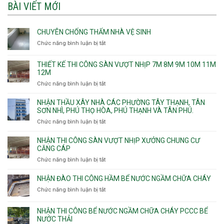
BÀI VIẾT MỚI
CHUYÊN CHỐNG THẤM NHÀ VỆ SINH
Chức năng bình luận bị tắt
ở
Chuyên
chống
THIẾT KẾ THI CÔNG SÀN VƯỢT NHỊP 7M 8M 9M 10M 11M
thấm
12M
nhà
Chức năng bình luận bị tắt
ở
vệ
Thiết
sinh
kế
NHẬN THẦU XÂY NHÀ CÁC PHƯỜNG TÂY THẠNH, TÂN
thi
SƠN NHÌ, PHÚ THỌ HÒA, PHÚ THẠNH VÀ TÂN PHÚ.
công
Chức năng bình luận bị tắt
ở
sàn
Nhận
vượt
thầu
NHẬN THI CÔNG SÀN VƯỢT NHỊP XƯỞNG CHUNG CƯ
nhịp
xây
CĂNG CÁP
7m
nhà
Chức năng bình luận bị tắt
ở
8m
các
Nhận
9m
phường
thi
10m
NHẬN ĐÀO THI CÔNG HẦM BỂ NƯỚC NGẦM CHỮA CHÁY
Tây
công
11m
Chức năng bình luận bị tắt
Thạnh,
ở
sàn
12m
Tân
Nhận
vượt
Sơn
đào
NHẬN THI CÔNG BỂ NƯỚC NGẦM CHỮA CHÁY PCCC BỂ
nhịp
Nhì,
thi
NƯỚC THẢI
xưởng
Phú
công