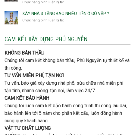
Chức năng bình luận bị tắt
ở
Hội
khi
Thủ
Quận
Đông
thi
Đức
Bình
XÂY NHÀ 3 TẦNG BAO NHIÊU TIỀN Ở GÒ VẤP ?
công
Thạnh
thép
Chức năng bình luận bị tắt
ở
đơn
móng
Xây
vị
cọc
nhà
nào
3
CAM KẾT XÂY DỰNG PHÚ NGUYỄN
xây
tầng
nhà
bao
trọn
nhiêu
KHÔNG BÁN THẦU
gói
tiền
uy
Chúng tôi cam kết không bán thầu, Phú Nguyễn tự thiết kế và
ở
tín,
Gò
thi công.
chất
Vấp
lượng?
TƯ VẤN MIỄN PHÍ, TẬN NƠI
?
Tư vấn, báo giá xây dựng nhà phổ, sửa chữa nhà miễn phí
tận tình, nhanh chóng. tận nơi, làm việc 24/7
CAM KẾT BẢO HÀNH
Chúng tôi luôn cam kết bảo hành công trình thi công lâu dài,
bảo hành lên tới 5 năm cho phần kết cấu, luôn đồng hành
cùng quý khách hàng.
VẬT TƯ CHẤT LƯỢNG