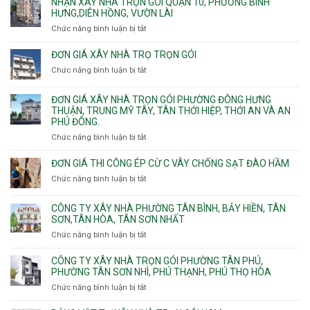
NHẬN XÂY NHÀ TRỌN GÓI QUẬN 10, PHƯỜNG BÌNH
Phường
xây
HƯNG,DIÊN HỒNG, VƯỜN LÀI
Hiệp
nhà
Chức năng bình luận bị tắt
ở
Bình,
phường
Nhận
Tam
Gia
xây
Bình,
ĐƠN GIÁ XÂY NHÀ TRỌ TRỌN GÓI
Định,
nhà
Thủ
Chức năng bình luận bị tắt
Bình
ở
trọn
Đức,
Thạnh,
Đơn
gói
Linh
Thạnh
giá
ĐƠN GIÁ XÂY NHÀ TRỌN GÓI PHƯỜNG ĐÔNG HƯNG
Quận
Xuân,
Mỹ
xây
THUẬN, TRUNG MỸ TÂY, TÂN THỚI HIỆP, THỚI AN VÀ AN
10,
Long
Tây,Bình
nhà
PHÚ ĐÔNG.
Phường
Bình,
Lợi
trọ
Bình
Tăng
Chức năng bình luận bị tắt
ở
Trung
trọn
Hưng,Diên
Nhơn
Đơn
gói
Hồng,
Phú,
giá
ĐƠN GIÁ THI CÔNG ÉP CỪ C VÂY CHỐNG SẠT ĐÀO HẦM
Vườn
Phước
xây
Chức năng bình luận bị tắt
ở
Lài
Long,
nhà
Đơn
Long
trọn
giá
Phước,
CÔNG TY XÂY NHÀ PHƯỜNG TÂN BÌNH, BẢY HIỀN, TÂN
gói
thi
Long
SƠN,TÂN HÒA, TÂN SƠN NHẤT
Phường
công
Trường,
Đông
Chức năng bình luận bị tắt
ở
ép
An
Hưng
Công
cừ
Khánh,
Thuận,
ty
CÔNG TY XÂY NHÀ TRỌN GÓI PHƯỜNG TÂN PHÚ,
C
Bình
Trung
xây
PHƯỜNG TÂN SƠN NHÌ, PHÚ THẠNH, PHÚ THỌ HÒA
vây
Trưng
Mỹ
nhà
chống
Chức năng bình luận bị tắt
ở
và
Tây,
Phường
sạt
Công
Cát
Tân
Tân
đào