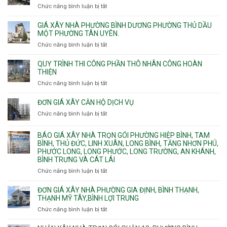
chung
Chức năng bình luận bị tắt
ở
Thọ
hầm
cư
Nhận
Hòa,
bể
căng
thi
GIÁ XÂY NHÀ PHƯỜNG BÌNH DƯƠNG PHƯỜNG THỦ DẦU
Phú
nước
cáp
công
MỘT PHƯỜNG TÂN UYÊN.
Thạnh
Ngầm
bể
và
chữa
Chức năng bình luận bị tắt
ở
nước
Tân
cháy
Giá
ngầm
Phú.
xây
QUY TRÌNH THI CÔNG PHẦN THÔ NHÂN CÔNG HOÀN
chữa
nhà
THIỆN
cháy
Phường
Chức năng bình luận bị tắt
ở
pccc
Bình
Quy
bể
Dương
trình
nước
ĐƠN GIÁ XÂY CĂN HỘ DỊCH VỤ
Phường
thi
thải
Chức năng bình luận bị tắt
Thủ
ở
công
Dầu
Đơn
phần
Một
giá
BÁO GIÁ XÂY NHÀ TRỌN GÓI PHƯỜNG HIỆP BÌNH, TAM
thô
Phường
xây
BÌNH, THỦ ĐỨC, LINH XUÂN, LONG BÌNH, TĂNG NHƠN PHÚ,
nhân
Tân
căn
PHƯỚC LONG, LONG PHƯỚC, LONG TRƯỜNG, AN KHÁNH,
công
Uyên.
hộ
BÌNH TRƯNG VÀ CÁT LÁI
hoàn
dịch
thiện
Chức năng bình luận bị tắt
ở
vụ
Báo
giá
ĐƠN GIÁ XÂY NHÀ PHƯỜNG GIA ĐỊNH, BÌNH THẠNH,
xây
THẠNH MỸ TÂY,BÌNH LỢI TRUNG
nhà
Chức năng bình luận bị tắt
ở
trọn
Đơn
gói
giá