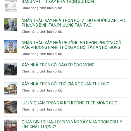
ty
Lái
BẢNG VẬT TƯ XÂY NHÀ TRỌN GÓI HCM
Thới
Bình,
hầm
xây
Hiệp,
Chức năng bình luận bị tắt
Bảy
ở
nhà
Thới
Hiền,
Bảng
trọn
An
Tân
vật
NHẬN THẦU XÂY NHÀ TRỌN GÓI V THÔ PHƯỜNG AN LẠC,
gói
và
Sơn,Tân
tư
PHƯỜNG BÌNH TÂN,PHƯỜNG TÂN TẠO
Phường
An
Hòa,
xây
Tân
Phú
Chức năng bình luận bị tắt
ở
Tân
nhà
Phú,
Đông.
Nhận
Sơn
trọn
Phường
thầu
NHẬN THẦU XÂY NHÀ PHƯỜNG AN NHƠN, PHƯỜNG GÒ
Nhất
gói
Tân
xây
VẤP, PHƯỜNG HẠNH THÔNG,AN HỘI TÂY,AN HỘI ĐÔNG
HCM
Sơn
nhà
Chức năng bình luận bị tắt
ở
Nhì,
trọn
Nhận
Phú
gói
thầu
XÂY NHÀ TRỌN GÓI BAO ÉP CỌC MÓNG
Thạnh,
v
xây
Phú
Chức năng bình luận bị tắt
thô
ở
nhà
Thọ
Phường
Xây
Phường
Hòa
An
nhà
XÂY NHÀ TRỌN GÓI THÔ GIÁ RẺ QUẬN THỦ ĐỨC
An
Lạc,
trọn
Nhơn,
Chức năng bình luận bị tắt
ở
Phường
gói
Phường
Xây
Bình
bao
Gò
nhà
Tân,Phường
ép
LƯU Ý QUAN TRỌNG KHI THI CÔNG THÉP MÓNG CỌC
Vấp,
trọn
Tân
cọc
Phường
Chức năng bình luận bị tắt
ở
gói
Tạo
móng
Hạnh
Lưu
thô
Thông,An
ý
giá
QUẬN BÌNH THẠNH ĐƠN VỊ NÀO XÂY NHÀ TRỌN GÓI UY
Hội
quan
rẻ
TÍN, CHẤT LƯỢNG?
Tây,An
trọng
Quận