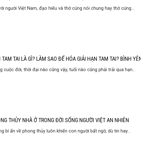
với người Việt Nam, đạo hiếu và thờ cúng nói chung hay thờ cúng...
 TAM TAI LÀ GÌ? LÀM SAO ĐỂ HÓA GIẢI HẠN TAM TAI? BÌNH YÊ
g cuộc đời, thời đại nào cũng vậy, tuổi nào cũng phải trải qua hạn...
NG THỦY NHÀ Ở TRONG ĐỜI SỐNG NGƯỜI VIỆT AN NHIÊN
g bí ẩn về phong thủy luôn khiến con người bất ngờ, dù tin hay...