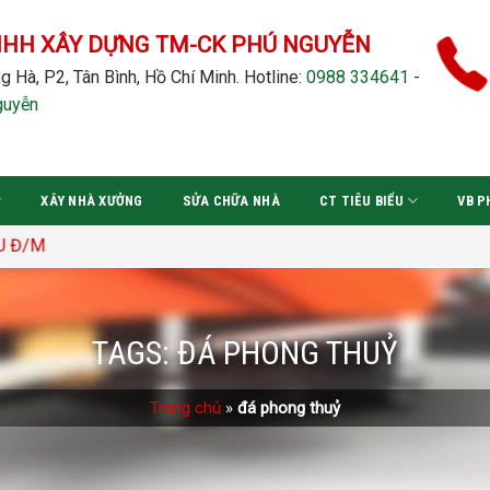
NHH XÂY DỰNG TM-CK PHÚ NGUYỄN
g Hà, P2, Tân Bình, Hồ Chí Minh.
Hotline:
0988 334641
-
guyễn
XÂY NHÀ XƯỞNG
SỬA CHỮA NHÀ
CT TIÊU BIỂU
VB P
TAGS:
ĐÁ PHONG THUỶ
Trang chủ
»
đá phong thuỷ