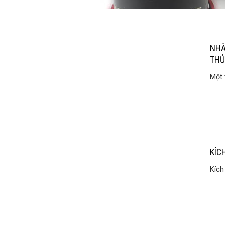
NHÀ
THỦ
Một 
KÍC
Kích