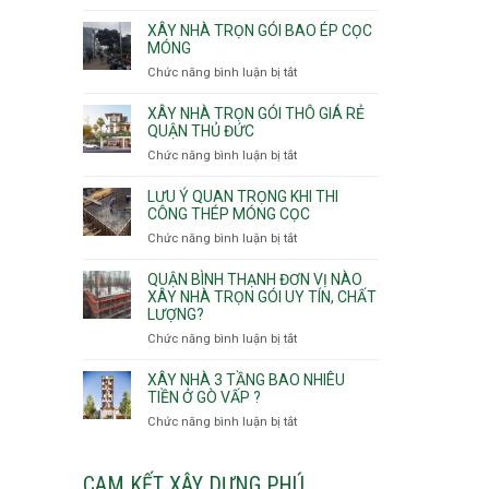
v
Thọ
Nhận
thô
Hòa
thầu
XÂY NHÀ TRỌN GÓI BAO ÉP CỌC
Phường
xây
MÓNG
An
nhà
Chức năng bình luận bị tắt
ở
Lạc,
Phường
Xây
Phường
An
nhà
XÂY NHÀ TRỌN GÓI THÔ GIÁ RẺ
Bình
Nhơn,
trọn
QUẬN THỦ ĐỨC
Tân,Phường
Phường
gói
Tân
Chức năng bình luận bị tắt
ở
Gò
bao
Tạo
Xây
Vấp,
ép
nhà
Phường
LƯU Ý QUAN TRỌNG KHI THI
cọc
trọn
CÔNG THÉP MÓNG CỌC
Hạnh
móng
gói
Thông,An
Chức năng bình luận bị tắt
ở
thô
Hội
Lưu
giá
Tây,An
ý
QUẬN BÌNH THẠNH ĐƠN VỊ NÀO
rẻ
Hội
quan
XÂY NHÀ TRỌN GÓI UY TÍN, CHẤT
Quận
Đông
LƯỢNG?
trọng
Thủ
khi
Chức năng bình luận bị tắt
ở
Đức
thi
Quận
công
Bình
XÂY NHÀ 3 TẦNG BAO NHIÊU
thép
Thạnh
TIỀN Ở GÒ VẤP ?
móng
đơn
Chức năng bình luận bị tắt
ở
cọc
vị
Xây
nào
nhà
xây
3
CAM KẾT XÂY DỰNG PHÚ
nhà