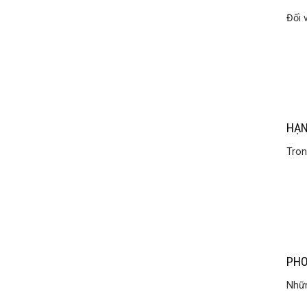
Đối 
HẠN
Tron
PHO
Nhữn