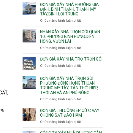
giá
ĐƠN GIÁ XÂY NHÀ PHƯỜNG GIA
xây
ĐỊNH, BÌNH THẠNH, THẠNH MỸ
TÂY,BÌNH LỢI TRUNG
nhà
trọn
Chức năng bình luận bị tắt
ở
gói
Đơn
Phường
giá
NHẬN XÂY NHÀ TRỌN GÓI QUẬN
Hiệp
xây
10, PHƯỜNG BÌNH HƯNG,DIÊN
Bình,
HỒNG, VƯỜN LÀI
nhà
Tam
phường
Chức năng bình luận bị tắt
ở
Bình,
Gia
Nhận
Thủ
Định,
xây
ĐƠN GIÁ XÂY NHÀ TRỌ TRỌN GÓI
Đức,
Bình
nhà
Linh
Chức năng bình luận bị tắt
ở
Thạnh,
trọn
Xuân,
Đơn
Thạnh
gói
Long
giá
Mỹ
ĐƠN GIÁ XÂY NHÀ TRỌN GÓI
Quận
Bình,
xây
Tây,Bình
PHƯỜNG ĐÔNG HƯNG THUẬN,
10,
Tăng
nhà
Lợi
TRUNG MỸ TÂY, TÂN THỚI HIỆP,
Phường
Nhơn
trọ
Trung
CÁT,
THỚI AN VÀ AN PHÚ ĐÔNG.
Bình
Phú,
trọn
Hưng,Diên
Chức năng bình luận bị tắt
Phước
ở
gói
Hồng,
Long,
Đơn
Vườn
g...
Long
giá
ĐƠN GIÁ THI CÔNG ÉP CỪ C VÂY
Lài
Phước,
xây
CHỐNG SẠT ĐÀO HẦM
Long
nhà
Chức năng bình luận bị tắt
ở
Trường,
trọn
Đơn
An
gói
giá
CÔNG TY XÂY NHÀ PHƯỜNG TÂN