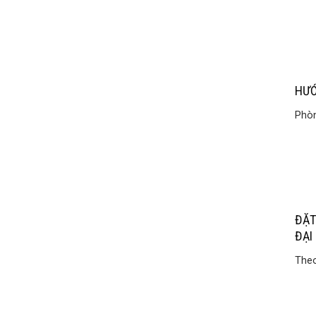
HƯỚ
Phòn
ĐẶT
ĐẠI 
Theo