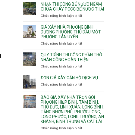
nhịp
đào
Nhì,
NHẬN THI CÔNG BỂ NƯỚC NGẦM
xưởng
thi
CHỮA CHÁY PCCC BỂ NƯỚC THẢI
Phú
chung
công
Thọ
Chức năng bình luận bị tắt
ở
cư
hầm
Hòa,
Nhận
căng
bể
Phú
thi
cáp
GIÁ XÂY NHÀ PHƯỜNG BÌNH
nước
Thạnh
công
DƯƠNG PHƯỜNG THỦ DẦU MỘT
Ngầm
và
PHƯỜNG TÂN UYÊN.
bể
chữa
Tân
nước
Chức năng bình luận bị tắt
ở
cháy
Phú.
ngầm
Giá
chữa
xây
QUY TRÌNH THI CÔNG PHẦN THÔ
N
cháy
nhà
NHÂN CÔNG HOÀN THIỆN
pccc
Phường
Chức năng bình luận bị tắt
ở
bể
Bình
Quy
nước
Dương
trình
ĐƠN GIÁ XÂY CĂN HỘ DỊCH VỤ
thải
Phường
thi
Chức năng bình luận bị tắt
Thủ
ở
công
Dầu
Đơn
phần
Một
giá
BÁO GIÁ XÂY NHÀ TRỌN GÓI
thô
Phường
xây
PHƯỜNG HIỆP BÌNH, TAM BÌNH,
nhân
Tân
căn
THỦ ĐỨC, LINH XUÂN, LONG BÌNH,
công
Uyên.
hộ
TĂNG NHƠN PHÚ, PHƯỚC LONG,
hoàn
dịch
LONG PHƯỚC, LONG TRƯỜNG, AN
thiện
vụ
KHÁNH, BÌNH TRƯNG VÀ CÁT LÁI
Chức năng bình luận bị tắt
ở
Báo