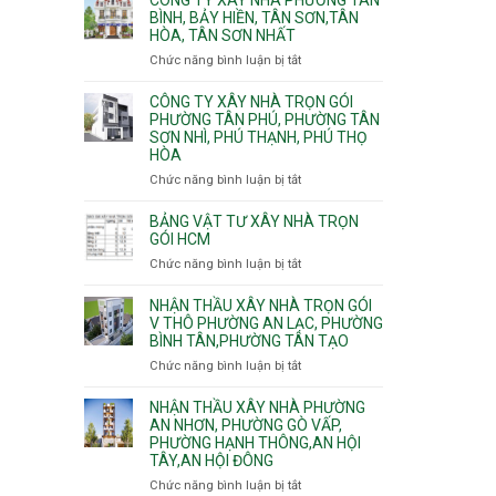
Khánh,
Phường
thi
BÌNH, BẢY HIỀN, TÂN SƠN,TÂN
Bình
Đông
HÒA, TÂN SƠN NHẤT
công
Trưng
Hưng
ép
Chức năng bình luận bị tắt
ở
và
Thuận,
cừ
Công
Cát
Trung
C
ty
CÔNG TY XÂY NHÀ TRỌN GÓI
Lái
Mỹ
vây
xây
PHƯỜNG TÂN PHÚ, PHƯỜNG TÂN
Tây,
chống
SƠN NHÌ, PHÚ THẠNH, PHÚ THỌ
nhà
Tân
sạt
HÒA
Phường
Thới
đào
Tân
Hiệp,
Chức năng bình luận bị tắt
ở
hầm
Bình,
Thới
Công
Bảy
An
ty
BẢNG VẬT TƯ XÂY NHÀ TRỌN
Hiền,
và
xây
GÓI HCM
Tân
An
nhà
Chức năng bình luận bị tắt
ở
Sơn,Tân
Phú
trọn
Bảng
Hòa,
Đông.
gói
vật
NHẬN THẦU XÂY NHÀ TRỌN GÓI
Tân
Phường
tư
V THÔ PHƯỜNG AN LẠC, PHƯỜNG
Sơn
Tân
BÌNH TÂN,PHƯỜNG TÂN TẠO
xây
Nhất
Phú,
nhà
Chức năng bình luận bị tắt
ở
Phường
trọn
Nhận
Tân
gói
thầu
NHẬN THẦU XÂY NHÀ PHƯỜNG
Sơn
HCM
xây
AN NHƠN, PHƯỜNG GÒ VẤP,
Nhì,
PHƯỜNG HẠNH THÔNG,AN HỘI
nhà
Phú
TÂY,AN HỘI ĐÔNG
trọn
Thạnh,
gói
Phú
Chức năng bình luận bị tắt
ở