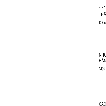
” B
THĂ
Đá p
NHỮ
HÀ
Một 
CÁC