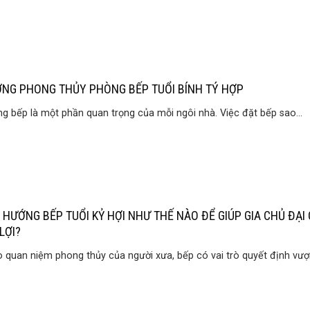
NG PHONG THỦY PHÒNG BẾP TUỔI BÍNH TÝ HỢP
g bếp là một phần quan trọng của mỗi ngôi nhà. Việc đặt bếp sao...
 HƯỚNG BẾP TUỔI KỶ HỢI NHƯ THẾ NÀO ĐỂ GIÚP GIA CHỦ ĐẠI 
LỢI?
 quan niệm phong thủy của người xưa, bếp có vai trò quyết định vượn