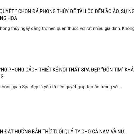
Í QUYẾT ” CHỌN ĐÁ PHONG THỦY ĐỂ TÀI LỘC ĐẾN ÀO ÀO, SỰ N
NG HOA
hong thủy ngày càng trở nên quen thuộc với rất nhiều gia đình. Không.
NG PHONG CÁCH THIẾT KẾ NỘI THẤT SPA ĐẸP “ĐỐN TIM” KH
NG
không gian Spa đẹp là yếu tố tiên quyết giúp tạo ấn tượng với...
H ĐẶT HƯỚNG BÀN THỜ TUỔI QUÝ TỴ CHO CẢ NAM VÀ NỮ.