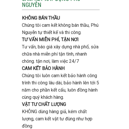
tầng
NGUYỄN
trọn
bao
gói
nhiêu
uy
tiền
KHÔNG BÁN THẦU
tín,
ở
chất
Chúng tôi cam kết không bán thầu, Phú
Gò
lượng?
Vấp
Nguyễn tự thiết kế và thi công.
?
TƯ VẤN MIỄN PHÍ, TẬN NƠI
Tư vấn, báo giá xây dựng nhà phổ, sửa
chữa nhà miễn phí tận tình, nhanh
chóng. tận nơi, làm việc 24/7
CAM KẾT BẢO HÀNH
Chúng tôi luôn cam kết bảo hành công
trình thi công lâu dài, bảo hành lên tới 5
năm cho phần kết cấu, luôn đồng hành
cùng quý khách hàng.
VẬT TƯ CHẤT LƯỢNG
KHÔNG dùng hàng giả, kém chất
lượng, cam kết vật tư đùng như hợp
đồng