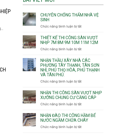
GHIỆP
CHUYÊN CHỐNG THẤM NHÀ VỆ
SINH
Chức năng bình luận bị tắt
ở
..
Chuyên
chống
THIẾT KẾ THI CÔNG SÀN VƯỢT
thấm
NHỊP 7M 8M 9M 10M 11M 12M
nhà
Chức năng bình luận bị tắt
ở
vệ
Thiết
sinh
kế
NHẬN THẦU XÂY NHÀ CÁC
thi
PHƯỜNG TÂY THẠNH, TÂN SƠN
ÁCH
NHÌ, PHÚ THỌ HÒA, PHÚ THẠNH
công
VÀ TÂN PHÚ.
sàn
vượt
Chức năng bình luận bị tắt
ở
nhịp
Nhận
7m
thầu
NHẬN THI CÔNG SÀN VƯỢT NHỊP
8m
xây
XƯỞNG CHUNG CƯ CĂNG CÁP
9m
nhà
Chức năng bình luận bị tắt
ở
10m
các
Nhận
11m
phường
thi
NHẬN ĐÀO THI CÔNG HẦM BỂ
12m
Tây
công
NƯỚC NGẦM CHỮA CHÁY
Thạnh,
sàn
Chức năng bình luận bị tắt
ở
Tân
vượt
Nhận
Sơn