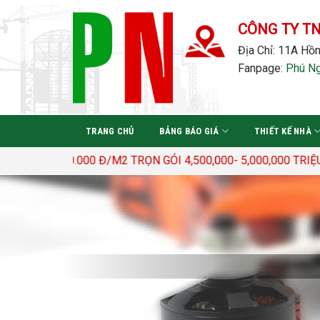
Bỏ
qua
CÔNG TY T
nội
Địa Chỉ: 11A Hồn
dung
Fanpage:
Phú N
TRANG CHỦ
BẢNG BÁO GIÁ
THIẾT KẾ NHÀ
 3.400.000 Đ/M2 TRỌN GÓI 4,500,000- 5,000,000 TRIỆU Đ/M