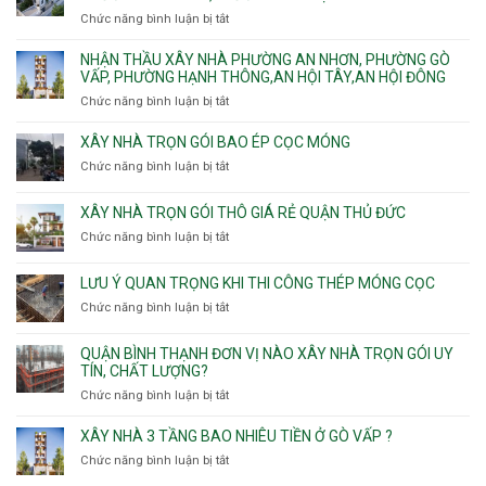
Hòa,
xây
Tân
Phú
Chức năng bình luận bị tắt
ở
Tân
nhà
Phú,
Đông.
Nhận
Sơn
trọn
Phường
thầu
NHẬN THẦU XÂY NHÀ PHƯỜNG AN NHƠN, PHƯỜNG GÒ
Nhất
gói
Tân
xây
VẤP, PHƯỜNG HẠNH THÔNG,AN HỘI TÂY,AN HỘI ĐÔNG
HCM
Sơn
nhà
Chức năng bình luận bị tắt
ở
Nhì,
trọn
Nhận
Phú
gói
thầu
XÂY NHÀ TRỌN GÓI BAO ÉP CỌC MÓNG
Thạnh,
v
xây
Phú
Chức năng bình luận bị tắt
thô
ở
nhà
Thọ
Phường
Xây
Phường
Hòa
An
nhà
XÂY NHÀ TRỌN GÓI THÔ GIÁ RẺ QUẬN THỦ ĐỨC
An
Lạc,
trọn
Nhơn,
Chức năng bình luận bị tắt
ở
Phường
gói
Phường
Xây
Bình
bao
Gò
nhà
Tân,Phường
ép
LƯU Ý QUAN TRỌNG KHI THI CÔNG THÉP MÓNG CỌC
Vấp,
trọn
Tân
cọc
Phường
Chức năng bình luận bị tắt
ở
gói
Tạo
móng
Hạnh
Lưu
thô
Thông,An
ý
giá
QUẬN BÌNH THẠNH ĐƠN VỊ NÀO XÂY NHÀ TRỌN GÓI UY
Hội
quan
rẻ
TÍN, CHẤT LƯỢNG?
Tây,An
trọng
Quận
Chức năng bình luận bị tắt
ở
Hội
khi
Thủ
Quận
Đông
thi
Đức
Bình
XÂY NHÀ 3 TẦNG BAO NHIÊU TIỀN Ở GÒ VẤP ?
công
Thạnh
thép
Chức năng bình luận bị tắt
ở
đơn
móng
Xây