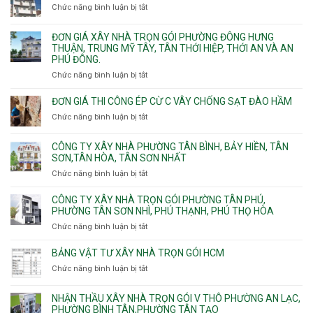
nhà
Thủ
Chức năng bình luận bị tắt
Bình
ở
trọn
Đức,
Thạnh,
Đơn
gói
Linh
Thạnh
giá
ĐƠN GIÁ XÂY NHÀ TRỌN GÓI PHƯỜNG ĐÔNG HƯNG
Quận
Xuân,
Mỹ
xây
THUẬN, TRUNG MỸ TÂY, TÂN THỚI HIỆP, THỚI AN VÀ AN
10,
Long
Tây,Bình
nhà
PHÚ ĐÔNG.
Phường
Bình,
Lợi
trọ
Bình
Tăng
Chức năng bình luận bị tắt
ở
Trung
trọn
Hưng,Diên
Nhơn
Đơn
gói
Hồng,
Phú,
giá
ĐƠN GIÁ THI CÔNG ÉP CỪ C VÂY CHỐNG SẠT ĐÀO HẦM
Vườn
Phước
xây
Chức năng bình luận bị tắt
ở
Lài
Long,
nhà
Đơn
Long
trọn
giá
Phước,
CÔNG TY XÂY NHÀ PHƯỜNG TÂN BÌNH, BẢY HIỀN, TÂN
gói
thi
Long
SƠN,TÂN HÒA, TÂN SƠN NHẤT
Phường
công
Trường,
Đông
Chức năng bình luận bị tắt
ở
ép
An
Hưng
Công
cừ
Khánh,
Thuận,
ty
CÔNG TY XÂY NHÀ TRỌN GÓI PHƯỜNG TÂN PHÚ,
C
Bình
Trung
xây
PHƯỜNG TÂN SƠN NHÌ, PHÚ THẠNH, PHÚ THỌ HÒA
vây
Trưng
Mỹ
nhà
chống
Chức năng bình luận bị tắt
ở
và
Tây,
Phường
sạt
Công
Cát
Tân
Tân
đào
ty
Lái
BẢNG VẬT TƯ XÂY NHÀ TRỌN GÓI HCM
Thới
Bình,
hầm
xây
Hiệp,
Chức năng bình luận bị tắt
Bảy
ở
nhà
Thới
Hiền,
Bảng
trọn
An
Tân
vật
NHẬN THẦU XÂY NHÀ TRỌN GÓI V THÔ PHƯỜNG AN LẠC,
gói
và
Sơn,Tân
tư
PHƯỜNG BÌNH TÂN,PHƯỜNG TÂN TẠO
Phường
An