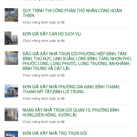
nước
Tân
cháy
Giá
ngầm
Phú.
xây
QUY TRÌNH THI CÔNG PHẦN THÔ NHÂN CÔNG HOÀN
chữa
nhà
THIỆN
cháy
Phường
Chức năng bình luận bị tắt
ở
pccc
Bình
Quy
bể
Dương
trình
nước
ĐƠN GIÁ XÂY CĂN HỘ DỊCH VỤ
Phường
thi
thải
Chức năng bình luận bị tắt
Thủ
ở
công
Dầu
Đơn
phần
Một
giá
BÁO GIÁ XÂY NHÀ TRỌN GÓI PHƯỜNG HIỆP BÌNH, TAM
thô
Phường
xây
BÌNH, THỦ ĐỨC, LINH XUÂN, LONG BÌNH, TĂNG NHƠN PHÚ,
nhân
Tân
căn
PHƯỚC LONG, LONG PHƯỚC, LONG TRƯỜNG, AN KHÁNH,
công
Uyên.
hộ
BÌNH TRƯNG VÀ CÁT LÁI
hoàn
dịch
thiện
Chức năng bình luận bị tắt
ở
vụ
Báo
giá
ĐƠN GIÁ XÂY NHÀ PHƯỜNG GIA ĐỊNH, BÌNH THẠNH,
xây
THẠNH MỸ TÂY,BÌNH LỢI TRUNG
nhà
Chức năng bình luận bị tắt
ở
trọn
Đơn
gói
giá
NHẬN XÂY NHÀ TRỌN GÓI QUẬN 10, PHƯỜNG BÌNH
Phường
xây
HƯNG,DIÊN HỒNG, VƯỜN LÀI
Hiệp
nhà
Chức năng bình luận bị tắt
ở
Bình,
phường
Nhận
Tam
Gia
xây
Bình,
ĐƠN GIÁ XÂY NHÀ TRỌ TRỌN GÓI
Định,