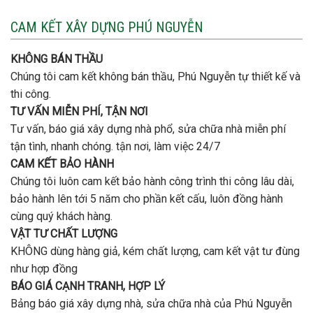
vị
cọc
nhà
nào
3
CAM KẾT XÂY DỰNG PHÚ NGUYỄN
xây
tầng
nhà
bao
trọn
nhiêu
KHÔNG BÁN THẦU
gói
tiền
uy
Chúng tôi cam kết không bán thầu, Phú Nguyễn tự thiết kế và
ở
tín,
Gò
thi công.
chất
Vấp
lượng?
TƯ VẤN MIỄN PHÍ, TẬN NƠI
?
Tư vấn, báo giá xây dựng nhà phổ, sửa chữa nhà miễn phí
tận tình, nhanh chóng. tận nơi, làm việc 24/7
CAM KẾT BẢO HÀNH
Chúng tôi luôn cam kết bảo hành công trình thi công lâu dài,
bảo hành lên tới 5 năm cho phần kết cấu, luôn đồng hành
cùng quý khách hàng.
VẬT TƯ CHẤT LƯỢNG
KHÔNG dùng hàng giả, kém chất lượng, cam kết vật tư đùng
như hợp đồng
BÁO GIÁ CẠNH TRANH, HỢP LÝ
Bảng báo giá xây dựng nhà, sửa chữa nhà của Phú Nguyễn