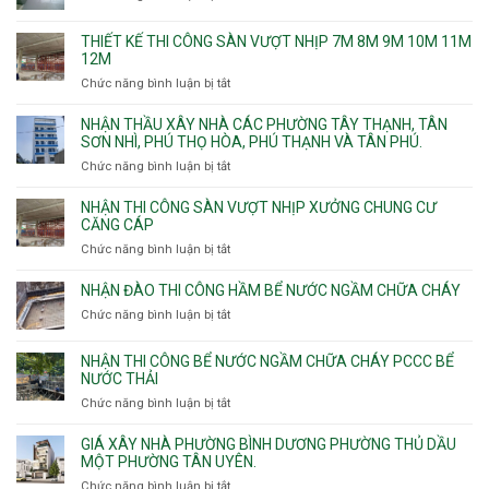
Chuyên
chống
THIẾT KẾ THI CÔNG SÀN VƯỢT NHỊP 7M 8M 9M 10M 11M
thấm
12M
nhà
Chức năng bình luận bị tắt
ở
vệ
Thiết
sinh
kế
NHẬN THẦU XÂY NHÀ CÁC PHƯỜNG TÂY THẠNH, TÂN
thi
SƠN NHÌ, PHÚ THỌ HÒA, PHÚ THẠNH VÀ TÂN PHÚ.
công
Chức năng bình luận bị tắt
ở
sàn
Nhận
vượt
thầu
NHẬN THI CÔNG SÀN VƯỢT NHỊP XƯỞNG CHUNG CƯ
nhịp
xây
CĂNG CÁP
7m
nhà
Chức năng bình luận bị tắt
ở
8m
các
Nhận
9m
phường
thi
10m
NHẬN ĐÀO THI CÔNG HẦM BỂ NƯỚC NGẦM CHỮA CHÁY
Tây
công
11m
Chức năng bình luận bị tắt
Thạnh,
ở
sàn
12m
Tân
Nhận
vượt
Sơn
đào
NHẬN THI CÔNG BỂ NƯỚC NGẦM CHỮA CHÁY PCCC BỂ
nhịp
Nhì,
thi
NƯỚC THẢI
xưởng
Phú
công
chung
Chức năng bình luận bị tắt
ở
Thọ
hầm
cư
Nhận
Hòa,
bể
căng
thi
GIÁ XÂY NHÀ PHƯỜNG BÌNH DƯƠNG PHƯỜNG THỦ DẦU
Phú
nước
cáp
công
MỘT PHƯỜNG TÂN UYÊN.
Thạnh
Ngầm
bể
và
chữa
Chức năng bình luận bị tắt
ở