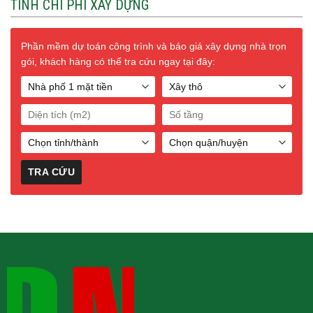
TÍNH CHI PHÍ XÂY DỰNG
Phần mềm dự toán công trình và báo giá xây dựng nhà trọn
gói, khách hàng có thể tra cứu ngay tại đây: