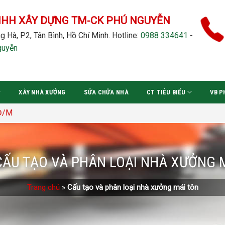
NHH XÂY DỰNG TM-CK PHÚ NGUYỄN
g Hà, P2, Tân Bình, Hồ Chí Minh.
Hotline:
0988 334641
-
guyễn
XÂY NHÀ XƯỞNG
SỬA CHỮA NHÀ
CT TIÊU BIỂU
VB P
CẤU TẠO VÀ PHÂN LOẠI NHÀ XƯỞNG 
Trang chủ
»
Cấu tạo và phân loại nhà xưởng mái tôn