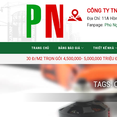
Bỏ
qua
CÔNG TY T
nội
Địa Chỉ: 11A Hồn
dung
Fanpage:
Phú N
TRANG CHỦ
BẢNG BÁO GIÁ
THIẾT KẾ NHÀ
 3.400.000 Đ/M2 TRỌN GÓI 4,500,000- 5,000,000 TRIỆU Đ/M
TAGS: