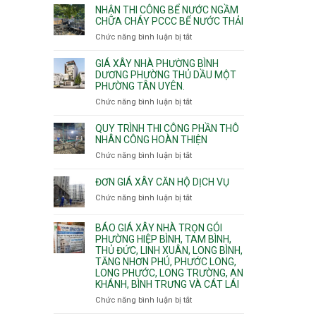
nhịp
đào
Nhì,
NHẬN THI CÔNG BỂ NƯỚC NGẦM
xưởng
thi
CHỮA CHÁY PCCC BỂ NƯỚC THẢI
Phú
chung
công
Thọ
Chức năng bình luận bị tắt
ở
cư
hầm
Hòa,
Nhận
căng
bể
Phú
thi
cáp
GIÁ XÂY NHÀ PHƯỜNG BÌNH
nước
Thạnh
công
DƯƠNG PHƯỜNG THỦ DẦU MỘT
Ngầm
và
PHƯỜNG TÂN UYÊN.
bể
chữa
Tân
nước
Chức năng bình luận bị tắt
ở
cháy
Phú.
ngầm
Giá
chữa
xây
QUY TRÌNH THI CÔNG PHẦN THÔ
cháy
nhà
NHÂN CÔNG HOÀN THIỆN
pccc
Phường
Chức năng bình luận bị tắt
ở
bể
Bình
Quy
nước
Dương
trình
ĐƠN GIÁ XÂY CĂN HỘ DỊCH VỤ
thải
Phường
thi
Chức năng bình luận bị tắt
Thủ
ở
công
Dầu
Đơn
phần
Một
giá
BÁO GIÁ XÂY NHÀ TRỌN GÓI
thô
Phường
xây
PHƯỜNG HIỆP BÌNH, TAM BÌNH,
nhân
Tân
căn
THỦ ĐỨC, LINH XUÂN, LONG BÌNH,
công
Uyên.
hộ
TĂNG NHƠN PHÚ, PHƯỚC LONG,
hoàn
dịch
LONG PHƯỚC, LONG TRƯỜNG, AN
thiện
vụ
KHÁNH, BÌNH TRƯNG VÀ CÁT LÁI
Chức năng bình luận bị tắt
ở
Báo