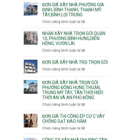
giá
ĐƠN GIÁ XÂY NHÀ PHƯỜNG GIA
xây
ĐỊNH, BÌNH THẠNH, THẠNH MỸ
TÂY,BÌNH LỢI TRUNG
nhà
trọn
Chức năng bình luận bị tắt
ở
gói
Đơn
Phường
giá
NHẬN XÂY NHÀ TRỌN GÓI QUẬN
Hiệp
xây
10, PHƯỜNG BÌNH HƯNG,DIÊN
Bình,
HỒNG, VƯỜN LÀI
nhà
Tam
phường
Chức năng bình luận bị tắt
ở
Bình,
Gia
Nhận
Thủ
Định,
xây
ĐƠN GIÁ XÂY NHÀ TRỌ TRỌN GÓI
Đức,
Bình
nhà
Linh
Chức năng bình luận bị tắt
ở
Thạnh,
trọn
Xuân,
Đơn
Thạnh
gói
Long
giá
Mỹ
ĐƠN GIÁ XÂY NHÀ TRỌN GÓI
Quận
Bình,
xây
Tây,Bình
PHƯỜNG ĐÔNG HƯNG THUẬN,
10,
Tăng
nhà
Lợi
TRUNG MỸ TÂY, TÂN THỚI HIỆP,
Phường
Nhơn
trọ
Trung
THỚI AN VÀ AN PHÚ ĐÔNG.
Bình
Phú,
trọn
Hưng,Diên
Chức năng bình luận bị tắt
Phước
ở
gói
Hồng,
Long,
Đơn
Vườn
Long
giá
ĐƠN GIÁ THI CÔNG ÉP CỪ C VÂY
Lài
Phước,
xây
CHỐNG SẠT ĐÀO HẦM
Long
nhà
Chức năng bình luận bị tắt
ở
Trường,
trọn
Đơn
An
gói
giá
CÔNG TY XÂY NHÀ PHƯỜNG TÂN