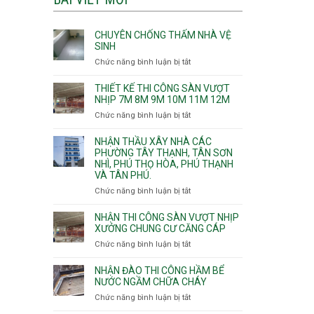
CHUYÊN CHỐNG THẤM NHÀ VỆ
SINH
Chức năng bình luận bị tắt
ở
Chuyên
chống
THIẾT KẾ THI CÔNG SÀN VƯỢT
thấm
NHỊP 7M 8M 9M 10M 11M 12M
nhà
Chức năng bình luận bị tắt
ở
vệ
Thiết
sinh
kế
NHẬN THẦU XÂY NHÀ CÁC
thi
PHƯỜNG TÂY THẠNH, TÂN SƠN
NHÌ, PHÚ THỌ HÒA, PHÚ THẠNH
công
VÀ TÂN PHÚ.
sàn
vượt
Chức năng bình luận bị tắt
ở
nhịp
Nhận
7m
thầu
NHẬN THI CÔNG SÀN VƯỢT NHỊP
8m
xây
XƯỞNG CHUNG CƯ CĂNG CÁP
9m
nhà
Chức năng bình luận bị tắt
ở
10m
các
Nhận
11m
phường
thi
NHẬN ĐÀO THI CÔNG HẦM BỂ
12m
Tây
công
NƯỚC NGẦM CHỮA CHÁY
Thạnh,
sàn
Chức năng bình luận bị tắt
ở
Tân
vượt
Nhận
Sơn