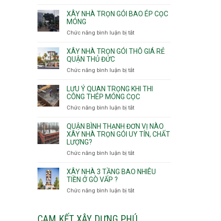
v
Thọ
Nhận
thô
Hòa
thầu
XÂY NHÀ TRỌN GÓI BAO ÉP CỌC
Phường
xây
MÓNG
An
nhà
Chức năng bình luận bị tắt
ở
Lạc,
Phường
Xây
Phường
An
nhà
XÂY NHÀ TRỌN GÓI THÔ GIÁ RẺ
Bình
Nhơn,
trọn
QUẬN THỦ ĐỨC
Tân,Phường
Phường
gói
Tân
Chức năng bình luận bị tắt
ở
Gò
bao
Tạo
Xây
Vấp,
ép
nhà
Phường
LƯU Ý QUAN TRỌNG KHI THI
cọc
trọn
CÔNG THÉP MÓNG CỌC
Hạnh
móng
gói
Thông,An
Chức năng bình luận bị tắt
ở
thô
Hội
Lưu
giá
Tây,An
ý
QUẬN BÌNH THẠNH ĐƠN VỊ NÀO
rẻ
Hội
quan
XÂY NHÀ TRỌN GÓI UY TÍN, CHẤT
Quận
Đông
LƯỢNG?
trọng
Thủ
khi
Chức năng bình luận bị tắt
ở
Đức
thi
Quận
công
Bình
XÂY NHÀ 3 TẦNG BAO NHIÊU
thép
Thạnh
TIỀN Ở GÒ VẤP ?
móng
đơn
Chức năng bình luận bị tắt
ở
cọc
vị
Xây
nào
nhà
xây
3
CAM KẾT XÂY DỰNG PHÚ
nhà