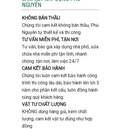
tầng
NGUYỄN
trọn
bao
gói
nhiêu
uy
tiền
KHÔNG BÁN THẦU
tín,
ở
chất
Chúng tôi cam kết không bán thầu, Phú
Gò
lượng?
Vấp
Nguyễn tự thiết kế và thi công.
?
TƯ VẤN MIỄN PHÍ, TẬN NƠI
Tư vấn, báo giá xây dựng nhà phổ, sửa
chữa nhà miễn phí tận tình, nhanh
chóng. tận nơi, làm việc 24/7
CAM KẾT BẢO HÀNH
Chúng tôi luôn cam kết bảo hành công
trình thi công lâu dài, bảo hành lên tới 5
năm cho phần kết cấu, luôn đồng hành
cùng quý khách hàng.
VẬT TƯ CHẤT LƯỢNG
KHÔNG dùng hàng giả, kém chất
lượng, cam kết vật tư đùng như hợp
đồng