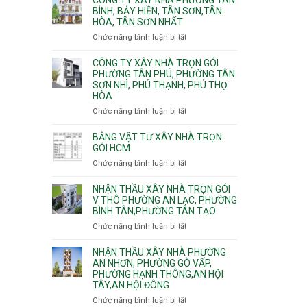
Khánh,
Phường
thi
BÌNH, BẢY HIỀN, TÂN SƠN,TÂN
Bình
Đông
HÒA, TÂN SƠN NHẤT
công
Trưng
Hưng
ép
Chức năng bình luận bị tắt
ở
và
Thuận,
cừ
Công
Cát
Trung
C
ty
CÔNG TY XÂY NHÀ TRỌN GÓI
Lái
Mỹ
vây
xây
PHƯỜNG TÂN PHÚ, PHƯỜNG TÂN
Tây,
chống
SƠN NHÌ, PHÚ THẠNH, PHÚ THỌ
nhà
Tân
sạt
HÒA
Phường
Thới
đào
Tân
Hiệp,
Chức năng bình luận bị tắt
ở
hầm
Bình,
Thới
Công
Bảy
An
ty
BẢNG VẬT TƯ XÂY NHÀ TRỌN
Hiền,
và
xây
GÓI HCM
Tân
An
nhà
Chức năng bình luận bị tắt
ở
Sơn,Tân
Phú
trọn
Bảng
Hòa,
Đông.
gói
vật
NHẬN THẦU XÂY NHÀ TRỌN GÓI
Tân
Phường
tư
V THÔ PHƯỜNG AN LẠC, PHƯỜNG
Sơn
Tân
BÌNH TÂN,PHƯỜNG TÂN TẠO
xây
Nhất
Phú,
nhà
Chức năng bình luận bị tắt
ở
Phường
trọn
Nhận
Tân
gói
thầu
NHẬN THẦU XÂY NHÀ PHƯỜNG
Sơn
HCM
xây
AN NHƠN, PHƯỜNG GÒ VẤP,
Nhì,
PHƯỜNG HẠNH THÔNG,AN HỘI
nhà
Phú
TÂY,AN HỘI ĐÔNG
trọn
Thạnh,
gói
Phú
Chức năng bình luận bị tắt
ở