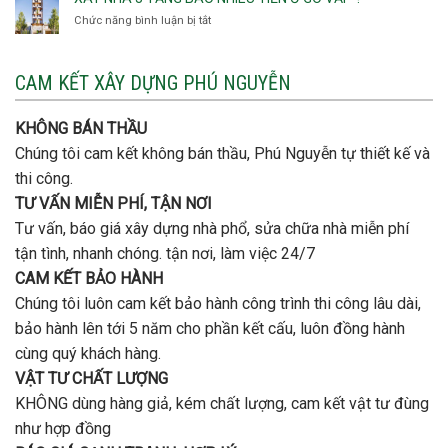
Thạnh
thép
Chức năng bình luận bị tắt
ở
đơn
móng
Xây
vị
cọc
nhà
nào
3
CAM KẾT XÂY DỰNG PHÚ NGUYỄN
xây
tầng
nhà
bao
trọn
nhiêu
KHÔNG BÁN THẦU
gói
tiền
uy
Chúng tôi cam kết không bán thầu, Phú Nguyễn tự thiết kế và
ở
tín,
Gò
thi công.
chất
Vấp
lượng?
TƯ VẤN MIỄN PHÍ, TẬN NƠI
?
Tư vấn, báo giá xây dựng nhà phổ, sửa chữa nhà miễn phí
tận tình, nhanh chóng. tận nơi, làm việc 24/7
CAM KẾT BẢO HÀNH
Chúng tôi luôn cam kết bảo hành công trình thi công lâu dài,
bảo hành lên tới 5 năm cho phần kết cấu, luôn đồng hành
cùng quý khách hàng.
VẬT TƯ CHẤT LƯỢNG
KHÔNG dùng hàng giả, kém chất lượng, cam kết vật tư đùng
như hợp đồng