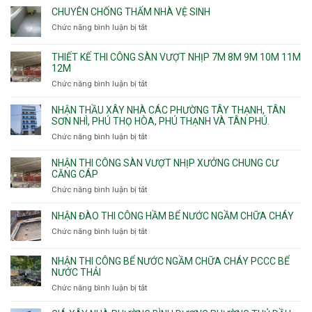
CHUYÊN CHỐNG THẤM NHÀ VỆ SINH
Chức năng bình luận bị tắt
ở
Chuyên
chống
THIẾT KẾ THI CÔNG SÀN VƯỢT NHỊP 7M 8M 9M 10M 11M
thấm
12M
nhà
Chức năng bình luận bị tắt
ở
vệ
Thiết
sinh
kế
NHẬN THẦU XÂY NHÀ CÁC PHƯỜNG TÂY THẠNH, TÂN
thi
SƠN NHÌ, PHÚ THỌ HÒA, PHÚ THẠNH VÀ TÂN PHÚ.
công
Chức năng bình luận bị tắt
ở
sàn
Nhận
vượt
thầu
NHẬN THI CÔNG SÀN VƯỢT NHỊP XƯỞNG CHUNG CƯ
nhịp
xây
CĂNG CÁP
7m
nhà
Chức năng bình luận bị tắt
ở
8m
các
Nhận
9m
phường
thi
10m
NHẬN ĐÀO THI CÔNG HẦM BỂ NƯỚC NGẦM CHỮA CHÁY
Tây
công
11m
Chức năng bình luận bị tắt
Thạnh,
ở
sàn
12m
Tân
Nhận
vượt
Sơn
đào
NHẬN THI CÔNG BỂ NƯỚC NGẦM CHỮA CHÁY PCCC BỂ
nhịp
Nhì,
thi
NƯỚC THẢI
xưởng
Phú
công
chung
Chức năng bình luận bị tắt
ở
Thọ
hầm
cư
Nhận
Hòa,
bể
căng
thi