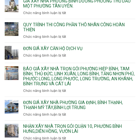
GIÁ XÂY NHÀ PHƯỜNG BÌNH DƯƠNG PHƯỜNG THỦ DẦU
Phú
nước
cáp
công
MỘT PHƯỜNG TÂN UYÊN.
Thạnh
Ngầm
bể
và
chữa
Chức năng bình luận bị tắt
ở
nước
Tân
cháy
Giá
ngầm
Phú.
xây
QUY TRÌNH THI CÔNG PHẦN THÔ NHÂN CÔNG HOÀN
chữa
nhà
THIỆN
cháy
Phường
Chức năng bình luận bị tắt
ở
pccc
Bình
Quy
bể
Dương
trình
nước
ĐƠN GIÁ XÂY CĂN HỘ DỊCH VỤ
Phường
thi
thải
Chức năng bình luận bị tắt
Thủ
ở
công
Dầu
Đơn
phần
Một
giá
BÁO GIÁ XÂY NHÀ TRỌN GÓI PHƯỜNG HIỆP BÌNH, TAM
thô
Phường
xây
BÌNH, THỦ ĐỨC, LINH XUÂN, LONG BÌNH, TĂNG NHƠN PHÚ,
nhân
Tân
căn
PHƯỚC LONG, LONG PHƯỚC, LONG TRƯỜNG, AN KHÁNH,
công
Uyên.
hộ
BÌNH TRƯNG VÀ CÁT LÁI
hoàn
dịch
thiện
Chức năng bình luận bị tắt
ở
vụ
Báo
giá
ĐƠN GIÁ XÂY NHÀ PHƯỜNG GIA ĐỊNH, BÌNH THẠNH,
xây
THẠNH MỸ TÂY,BÌNH LỢI TRUNG
nhà
Chức năng bình luận bị tắt
ở
trọn
Đơn
gói
giá
NHẬN XÂY NHÀ TRỌN GÓI QUẬN 10, PHƯỜNG BÌNH
Phường
xây
HƯNG,DIÊN HỒNG, VƯỜN LÀI
Hiệp
nhà
Chức năng bình luận bị tắt
ở
Bình,