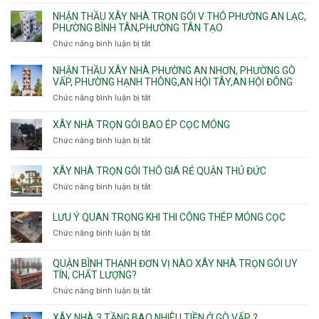
trọn
An
Tân
vật
NHẬN THẦU XÂY NHÀ TRỌN GÓI V THÔ PHƯỜNG AN LẠC,
gói
và
Sơn,Tân
tư
PHƯỜNG BÌNH TÂN,PHƯỜNG TÂN TẠO
Phường
An
Hòa,
xây
Tân
Phú
Chức năng bình luận bị tắt
ở
Tân
nhà
Phú,
Đông.
Nhận
Sơn
trọn
Phường
thầu
NHẬN THẦU XÂY NHÀ PHƯỜNG AN NHƠN, PHƯỜNG GÒ
Nhất
gói
Tân
xây
VẤP, PHƯỜNG HẠNH THÔNG,AN HỘI TÂY,AN HỘI ĐÔNG
HCM
Sơn
nhà
Chức năng bình luận bị tắt
ở
Nhì,
trọn
Nhận
Phú
gói
thầu
XÂY NHÀ TRỌN GÓI BAO ÉP CỌC MÓNG
Thạnh,
v
xây
Phú
Chức năng bình luận bị tắt
thô
ở
nhà
Thọ
Phường
Xây
Phường
Hòa
An
nhà
XÂY NHÀ TRỌN GÓI THÔ GIÁ RẺ QUẬN THỦ ĐỨC
An
Lạc,
trọn
Nhơn,
Chức năng bình luận bị tắt
ở
Phường
gói
Phường
Xây
Bình
bao
Gò
nhà
Tân,Phường
ép
LƯU Ý QUAN TRỌNG KHI THI CÔNG THÉP MÓNG CỌC
Vấp,
trọn
Tân
cọc
Phường
Chức năng bình luận bị tắt
ở
gói
Tạo
móng
Hạnh
Lưu
thô
Thông,An
ý
giá
QUẬN BÌNH THẠNH ĐƠN VỊ NÀO XÂY NHÀ TRỌN GÓI UY
Hội
quan
rẻ
TÍN, CHẤT LƯỢNG?
Tây,An
trọng
Quận
Chức năng bình luận bị tắt
ở
Hội
khi
Thủ
Quận
Đông
thi
Đức
Bình
XÂY NHÀ 3 TẦNG BAO NHIÊU TIỀN Ở GÒ VẤP ?
công