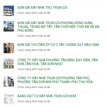
phường
Nhận
Tam
Gia
xây
Bình,
ĐƠN GIÁ XÂY NHÀ TRỌ TRỌN GÓI
Định,
nhà
Thủ
Chức năng bình luận bị tắt
Bình
ở
trọn
Đức,
Thạnh,
Đơn
gói
Linh
Thạnh
giá
ĐƠN GIÁ XÂY NHÀ TRỌN GÓI PHƯỜNG ĐÔNG HƯNG
Quận
Xuân,
Mỹ
xây
THUẬN, TRUNG MỸ TÂY, TÂN THỚI HIỆP, THỚI AN VÀ AN
10,
Long
Tây,Bình
nhà
PHÚ ĐÔNG.
Phường
Bình,
Lợi
trọ
Bình
Tăng
Chức năng bình luận bị tắt
ở
Trung
trọn
Hưng,Diên
Nhơn
Đơn
gói
Hồng,
Phú,
giá
ĐƠN GIÁ THI CÔNG ÉP CỪ C VÂY CHỐNG SẠT ĐÀO HẦM
Vườn
Phước
xây
Chức năng bình luận bị tắt
ở
Lài
Long,
nhà
Đơn
Long
trọn
giá
Phước,
CÔNG TY XÂY NHÀ PHƯỜNG TÂN BÌNH, BẢY HIỀN, TÂN
gói
thi
Long
SƠN,TÂN HÒA, TÂN SƠN NHẤT
Phường
công
Trường,
Đông
Chức năng bình luận bị tắt
ở
ép
An
Hưng
Công
cừ
Khánh,
Thuận,
ty
CÔNG TY XÂY NHÀ TRỌN GÓI PHƯỜNG TÂN PHÚ,
C
Bình
Trung
xây
PHƯỜNG TÂN SƠN NHÌ, PHÚ THẠNH, PHÚ THỌ HÒA
vây
Trưng
Mỹ
nhà
chống
Chức năng bình luận bị tắt
ở
và
Tây,
Phường
sạt
Công
Cát
Tân
Tân
đào
ty
Lái
BẢNG VẬT TƯ XÂY NHÀ TRỌN GÓI HCM
Thới
Bình,
hầm
xây
Hiệp,
Chức năng bình luận bị tắt
Bảy
ở
nhà
Thới
Hiền,
Bảng