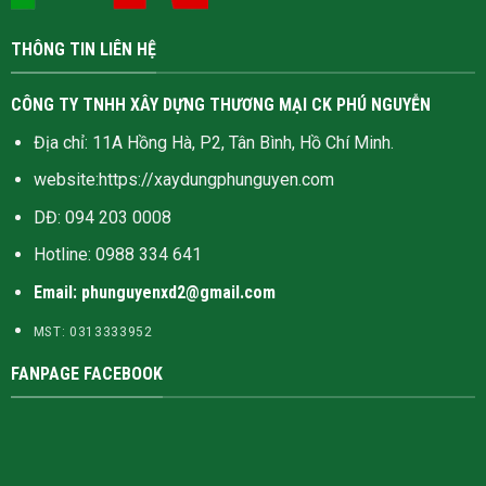
THÔNG TIN LIÊN HỆ
CÔNG TY TNHH XÂY DỰNG THƯƠNG MẠI CK PHÚ NGUYỄN
Địa chỉ: 11A Hồng Hà, P2, Tân Bình, Hồ Chí Minh.
website:
https://xaydungphunguyen.com
DĐ: 094 203 0008
Hotline:
0988 334 641
Email: phunguyenxd2@gmail.com
MST: 0313333952
FANPAGE FACEBOOK