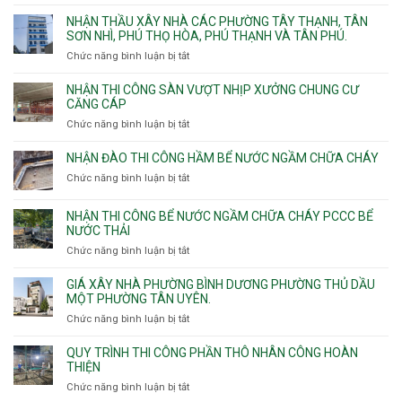
Thiết
sinh
kế
NHẬN THẦU XÂY NHÀ CÁC PHƯỜNG TÂY THẠNH, TÂN
thi
SƠN NHÌ, PHÚ THỌ HÒA, PHÚ THẠNH VÀ TÂN PHÚ.
công
Chức năng bình luận bị tắt
ở
sàn
Nhận
vượt
thầu
NHẬN THI CÔNG SÀN VƯỢT NHỊP XƯỞNG CHUNG CƯ
nhịp
xây
CĂNG CÁP
7m
nhà
Chức năng bình luận bị tắt
ở
8m
các
Nhận
9m
phường
thi
10m
NHẬN ĐÀO THI CÔNG HẦM BỂ NƯỚC NGẦM CHỮA CHÁY
Tây
công
11m
Chức năng bình luận bị tắt
Thạnh,
ở
sàn
12m
Tân
Nhận
vượt
Sơn
đào
NHẬN THI CÔNG BỂ NƯỚC NGẦM CHỮA CHÁY PCCC BỂ
nhịp
Nhì,
thi
NƯỚC THẢI
xưởng
Phú
công
chung
Chức năng bình luận bị tắt
ở
Thọ
hầm
cư
Nhận
Hòa,
bể
căng
thi
GIÁ XÂY NHÀ PHƯỜNG BÌNH DƯƠNG PHƯỜNG THỦ DẦU
Phú
nước
cáp
công
MỘT PHƯỜNG TÂN UYÊN.
Thạnh
Ngầm
bể
và
chữa
Chức năng bình luận bị tắt
ở
nước
Tân
cháy
Giá
ngầm
Phú.
xây
QUY TRÌNH THI CÔNG PHẦN THÔ NHÂN CÔNG HOÀN
chữa
nhà
THIỆN
cháy
Phường
Chức năng bình luận bị tắt
ở
pccc
Bình