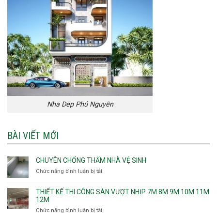
Nha Dep Phú Nguyễn
BÀI VIẾT MỚI
CHUYÊN CHỐNG THẤM NHÀ VỆ SINH
Chức năng bình luận bị tắt
ở
Chuyên
chống
THIẾT KẾ THI CÔNG SÀN VƯỢT NHỊP 7M 8M 9M 10M 11M
thấm
12M
nhà
Chức năng bình luận bị tắt
ở
vệ