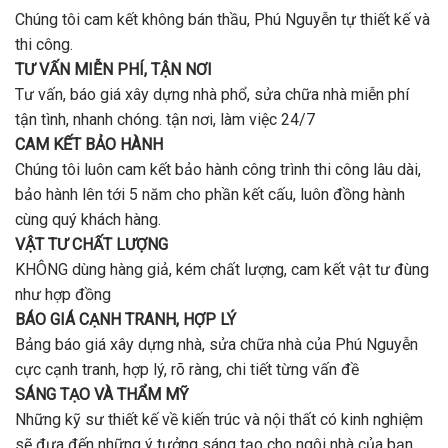
tiền
uy
Chúng tôi cam kết không bán thầu, Phú Nguyễn tự thiết kế và
ở
tín,
Gò
thi công.
chất
Vấp
lượng?
TƯ VẤN MIỄN PHÍ, TẬN NƠI
?
Tư vấn, báo giá xây dựng nhà phổ, sửa chữa nhà miễn phí
tận tình, nhanh chóng. tận nơi, làm việc 24/7
CAM KẾT BẢO HÀNH
Chúng tôi luôn cam kết bảo hành công trình thi công lâu dài,
bảo hành lên tới 5 năm cho phần kết cấu, luôn đồng hành
cùng quý khách hàng.
VẬT TƯ CHẤT LƯỢNG
KHÔNG dùng hàng giả, kém chất lượng, cam kết vật tư đùng
như hợp đồng
BÁO GIÁ CẠNH TRANH, HỢP LÝ
Bảng báo giá xây dựng nhà, sửa chữa nhà của Phú Nguyễn
cực cạnh tranh, hợp lý, rõ ràng, chi tiết từng vấn đề
SÁNG TẠO VÀ THẨM MỸ
Những kỹ sư thiết kế về kiến trúc và nội thất có kinh nghiệm
sẽ đưa đến những ý tưởng sáng tạo cho ngôi nhà của bạn