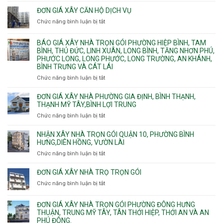
Quy
bể
Dương
trình
nước
ĐƠN GIÁ XÂY CĂN HỘ DỊCH VỤ
Phường
thi
thải
Chức năng bình luận bị tắt
Thủ
ở
công
Dầu
Đơn
phần
Một
giá
BÁO GIÁ XÂY NHÀ TRỌN GÓI PHƯỜNG HIỆP BÌNH, TAM
thô
Phường
xây
BÌNH, THỦ ĐỨC, LINH XUÂN, LONG BÌNH, TĂNG NHƠN PHÚ,
nhân
Tân
căn
PHƯỚC LONG, LONG PHƯỚC, LONG TRƯỜNG, AN KHÁNH,
công
Uyên.
hộ
BÌNH TRƯNG VÀ CÁT LÁI
hoàn
dịch
thiện
Chức năng bình luận bị tắt
ở
vụ
Báo
giá
ĐƠN GIÁ XÂY NHÀ PHƯỜNG GIA ĐỊNH, BÌNH THẠNH,
xây
THẠNH MỸ TÂY,BÌNH LỢI TRUNG
nhà
Chức năng bình luận bị tắt
ở
trọn
Đơn
gói
giá
NHẬN XÂY NHÀ TRỌN GÓI QUẬN 10, PHƯỜNG BÌNH
Phường
xây
HƯNG,DIÊN HỒNG, VƯỜN LÀI
Hiệp
nhà
Chức năng bình luận bị tắt
ở
Bình,
phường
Nhận
Tam
Gia
xây
Bình,
ĐƠN GIÁ XÂY NHÀ TRỌ TRỌN GÓI
Định,
nhà
Thủ
Chức năng bình luận bị tắt
Bình
ở
trọn
Đức,
Thạnh,
Đơn
gói
Linh
Thạnh
giá
ĐƠN GIÁ XÂY NHÀ TRỌN GÓI PHƯỜNG ĐÔNG HƯNG
Quận
Xuân,
Mỹ
xây
THUẬN, TRUNG MỸ TÂY, TÂN THỚI HIỆP, THỚI AN VÀ AN
10,
Long
Tây,Bình
nhà
PHÚ ĐÔNG.
Phường
Bình,