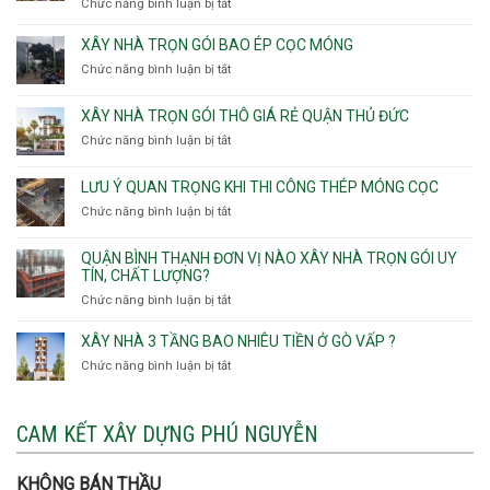
Chức năng bình luận bị tắt
ở
Nhì,
trọn
Nhận
Phú
gói
thầu
XÂY NHÀ TRỌN GÓI BAO ÉP CỌC MÓNG
Thạnh,
v
xây
Phú
Chức năng bình luận bị tắt
thô
ở
nhà
Thọ
Phường
Xây
Phường
Hòa
An
nhà
XÂY NHÀ TRỌN GÓI THÔ GIÁ RẺ QUẬN THỦ ĐỨC
An
Lạc,
trọn
Nhơn,
Chức năng bình luận bị tắt
ở
Phường
gói
Phường
Xây
Bình
bao
Gò
nhà
Tân,Phường
ép
LƯU Ý QUAN TRỌNG KHI THI CÔNG THÉP MÓNG CỌC
Vấp,
trọn
Tân
cọc
Phường
Chức năng bình luận bị tắt
ở
gói
Tạo
móng
Hạnh
Lưu
thô
Thông,An
ý
giá
QUẬN BÌNH THẠNH ĐƠN VỊ NÀO XÂY NHÀ TRỌN GÓI UY
Hội
quan
rẻ
TÍN, CHẤT LƯỢNG?
Tây,An
trọng
Quận
Chức năng bình luận bị tắt
ở
Hội
khi
Thủ
Quận
Đông
thi
Đức
Bình
XÂY NHÀ 3 TẦNG BAO NHIÊU TIỀN Ở GÒ VẤP ?
công
Thạnh
thép
Chức năng bình luận bị tắt
ở
đơn
móng
Xây
vị
cọc
nhà
nào
3
CAM KẾT XÂY DỰNG PHÚ NGUYỄN
xây
tầng
nhà
bao
trọn
nhiêu
KHÔNG BÁN THẦU
gói