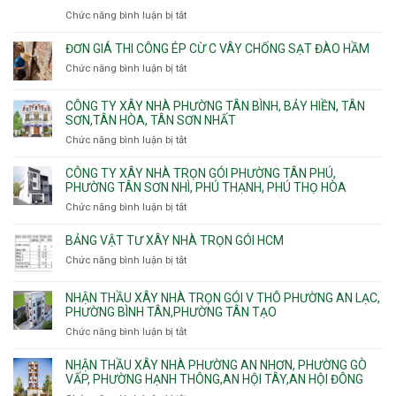
Lợi
trọ
Bình
Tăng
Chức năng bình luận bị tắt
ở
Trung
trọn
Hưng,Diên
Nhơn
Đơn
gói
Hồng,
Phú,
giá
ĐƠN GIÁ THI CÔNG ÉP CỪ C VÂY CHỐNG SẠT ĐÀO HẦM
Vườn
Phước
xây
Chức năng bình luận bị tắt
ở
Lài
Long,
nhà
Đơn
Long
trọn
giá
Phước,
CÔNG TY XÂY NHÀ PHƯỜNG TÂN BÌNH, BẢY HIỀN, TÂN
gói
thi
Long
SƠN,TÂN HÒA, TÂN SƠN NHẤT
Phường
công
Trường,
Đông
Chức năng bình luận bị tắt
ở
ép
An
Hưng
Công
cừ
Khánh,
Thuận,
ty
CÔNG TY XÂY NHÀ TRỌN GÓI PHƯỜNG TÂN PHÚ,
C
Bình
Trung
xây
PHƯỜNG TÂN SƠN NHÌ, PHÚ THẠNH, PHÚ THỌ HÒA
vây
Trưng
Mỹ
nhà
chống
Chức năng bình luận bị tắt
ở
và
Tây,
Phường
sạt
Công
Cát
Tân
Tân
đào
ty
Lái
BẢNG VẬT TƯ XÂY NHÀ TRỌN GÓI HCM
Thới
Bình,
hầm
xây
Hiệp,
Chức năng bình luận bị tắt
Bảy
ở
nhà
Thới
Hiền,
Bảng
trọn
An
Tân
vật
NHẬN THẦU XÂY NHÀ TRỌN GÓI V THÔ PHƯỜNG AN LẠC,
gói
và
Sơn,Tân
tư
PHƯỜNG BÌNH TÂN,PHƯỜNG TÂN TẠO
Phường
An
Hòa,
xây
Tân
Phú
Chức năng bình luận bị tắt
ở
Tân
nhà
Phú,
Đông.
Nhận
Sơn
trọn
Phường
thầu
NHẬN THẦU XÂY NHÀ PHƯỜNG AN NHƠN, PHƯỜNG GÒ
Nhất
gói
Tân
xây
VẤP, PHƯỜNG HẠNH THÔNG,AN HỘI TÂY,AN HỘI ĐÔNG
HCM
Sơn
nhà