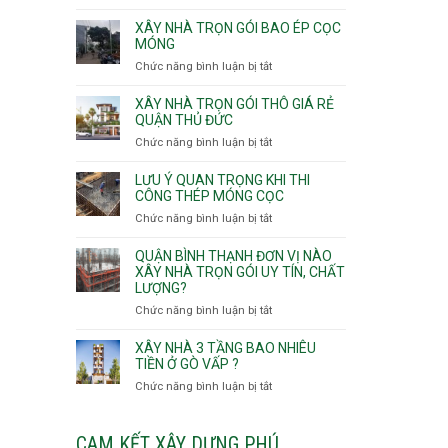
v
Thọ
Nhận
thô
Hòa
thầu
XÂY NHÀ TRỌN GÓI BAO ÉP CỌC
Phường
xây
MÓNG
An
nhà
Chức năng bình luận bị tắt
ở
Lạc,
Phường
Xây
Phường
An
nhà
XÂY NHÀ TRỌN GÓI THÔ GIÁ RẺ
Bình
Nhơn,
trọn
QUẬN THỦ ĐỨC
Tân,Phường
Phường
gói
Tân
Chức năng bình luận bị tắt
ở
Gò
bao
Tạo
Xây
Vấp,
ép
nhà
Phường
LƯU Ý QUAN TRỌNG KHI THI
cọc
trọn
CÔNG THÉP MÓNG CỌC
Hạnh
móng
gói
Thông,An
Chức năng bình luận bị tắt
ở
thô
Hội
Lưu
giá
Tây,An
ý
QUẬN BÌNH THẠNH ĐƠN VỊ NÀO
rẻ
Hội
quan
XÂY NHÀ TRỌN GÓI UY TÍN, CHẤT
Quận
Đông
LƯỢNG?
trọng
Thủ
khi
Chức năng bình luận bị tắt
ở
Đức
thi
Quận
công
Bình
XÂY NHÀ 3 TẦNG BAO NHIÊU
thép
Thạnh
TIỀN Ở GÒ VẤP ?
móng
đơn
Chức năng bình luận bị tắt
ở
cọc
vị
Xây
nào
nhà
xây
3
CAM KẾT XÂY DỰNG PHÚ
nhà