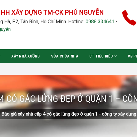
NHH XÂY DỰNG TM-CK PHÚ NGUYỄN
g Hà, P2, Tân Bình, Hồ Chí Minh.
Hotline:
0988 334641
-
guyễn
XÂY NHÀ XƯỞNG
SỬA CHỮA NHÀ
CT TIÊU BIỂU
VB P
 4 CÓ GÁC LỬNG ĐẸP Ở QUẬN 1 – C
»
Báo giá xây nhà cấp 4 có gác lửng đẹp ở quận 1 - công ty xây dựn