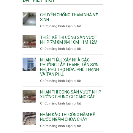
CHUYÊN CHỐNG THẤM NHÀ VỆ
SINH
Chức năng bình luận bị tắt
ở
Chuyên
chống
THIẾT KẾ THI CÔNG SÀN VƯỢT
thấm
NHỊP 7M 8M 9M 10M 11M 12M
nhà
Chức năng bình luận bị tắt
ở
vệ
Thiết
sinh
kế
NHẬN THẦU XÂY NHÀ CÁC
thi
PHƯỜNG TÂY THẠNH, TÂN SƠN
NHÌ, PHÚ THỌ HÒA, PHÚ THẠNH
công
VÀ TÂN PHÚ.
sàn
vượt
Chức năng bình luận bị tắt
ở
nhịp
Nhận
7m
thầu
NHẬN THI CÔNG SÀN VƯỢT NHỊP
8m
xây
XƯỞNG CHUNG CƯ CĂNG CÁP
9m
nhà
Chức năng bình luận bị tắt
ở
10m
các
Nhận
11m
phường
thi
NHẬN ĐÀO THI CÔNG HẦM BỂ
12m
Tây
công
NƯỚC NGẦM CHỮA CHÁY
Thạnh,
sàn
Chức năng bình luận bị tắt
ở
Tân
vượt
Nhận
Sơn