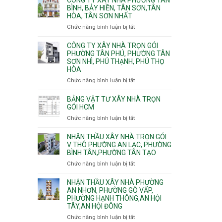
Khánh,
Phường
thi
BÌNH, BẢY HIỀN, TÂN SƠN,TÂN
Bình
Đông
HÒA, TÂN SƠN NHẤT
công
Trưng
Hưng
ép
Chức năng bình luận bị tắt
ở
và
Thuận,
cừ
Công
Cát
Trung
C
ty
CÔNG TY XÂY NHÀ TRỌN GÓI
Lái
Mỹ
vây
xây
PHƯỜNG TÂN PHÚ, PHƯỜNG TÂN
Tây,
chống
SƠN NHÌ, PHÚ THẠNH, PHÚ THỌ
nhà
Tân
sạt
HÒA
Phường
Thới
đào
Tân
Hiệp,
Chức năng bình luận bị tắt
ở
hầm
Bình,
Thới
Công
Bảy
An
ty
BẢNG VẬT TƯ XÂY NHÀ TRỌN
Hiền,
và
xây
GÓI HCM
Tân
An
nhà
Chức năng bình luận bị tắt
ở
Sơn,Tân
Phú
trọn
Bảng
Hòa,
Đông.
gói
vật
NHẬN THẦU XÂY NHÀ TRỌN GÓI
Tân
Phường
tư
V THÔ PHƯỜNG AN LẠC, PHƯỜNG
Sơn
Tân
BÌNH TÂN,PHƯỜNG TÂN TẠO
xây
Nhất
Phú,
nhà
Chức năng bình luận bị tắt
ở
Phường
trọn
Nhận
Tân
gói
thầu
NHẬN THẦU XÂY NHÀ PHƯỜNG
Sơn
HCM
xây
AN NHƠN, PHƯỜNG GÒ VẤP,
Nhì,
PHƯỜNG HẠNH THÔNG,AN HỘI
nhà
Phú
TÂY,AN HỘI ĐÔNG
trọn
Thạnh,
gói
Phú
Chức năng bình luận bị tắt
ở