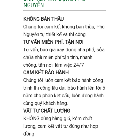
tầng
NGUYỄN
trọn
bao
gói
nhiêu
uy
tiền
KHÔNG BÁN THẦU
tín,
ở
chất
Chúng tôi cam kết không bán thầu, Phú
Gò
lượng?
Vấp
Nguyễn tự thiết kế và thi công.
?
TƯ VẤN MIỄN PHÍ, TẬN NƠI
Tư vấn, báo giá xây dựng nhà phổ, sửa
chữa nhà miễn phí tận tình, nhanh
chóng. tận nơi, làm việc 24/7
CAM KẾT BẢO HÀNH
Chúng tôi luôn cam kết bảo hành công
trình thi công lâu dài, bảo hành lên tới 5
năm cho phần kết cấu, luôn đồng hành
cùng quý khách hàng.
VẬT TƯ CHẤT LƯỢNG
KHÔNG dùng hàng giả, kém chất
lượng, cam kết vật tư đùng như hợp
đồng