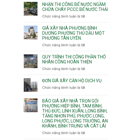
nhịp
đào
Nhì,
NHẬN THI CÔNG BỂ NƯỚC NGẦM
xưởng
thi
CHỮA CHÁY PCCC BỂ NƯỚC THẢI
Phú
chung
công
Thọ
Chức năng bình luận bị tắt
ở
cư
hầm
Hòa,
Nhận
căng
bể
Phú
thi
cáp
GIÁ XÂY NHÀ PHƯỜNG BÌNH
nước
Thạnh
công
DƯƠNG PHƯỜNG THỦ DẦU MỘT
Ngầm
và
PHƯỜNG TÂN UYÊN.
bể
chữa
Tân
nước
Chức năng bình luận bị tắt
ở
cháy
Phú.
ngầm
Giá
chữa
xây
QUY TRÌNH THI CÔNG PHẦN THÔ
cháy
nhà
NHÂN CÔNG HOÀN THIỆN
pccc
Phường
Chức năng bình luận bị tắt
ở
bể
Bình
Quy
nước
Dương
trình
ĐƠN GIÁ XÂY CĂN HỘ DỊCH VỤ
thải
Phường
thi
Chức năng bình luận bị tắt
Thủ
ở
công
Dầu
Đơn
phần
Một
giá
BÁO GIÁ XÂY NHÀ TRỌN GÓI
thô
Phường
xây
PHƯỜNG HIỆP BÌNH, TAM BÌNH,
nhân
Tân
căn
THỦ ĐỨC, LINH XUÂN, LONG BÌNH,
công
Uyên.
hộ
TĂNG NHƠN PHÚ, PHƯỚC LONG,
hoàn
dịch
LONG PHƯỚC, LONG TRƯỜNG, AN
thiện
vụ
KHÁNH, BÌNH TRƯNG VÀ CÁT LÁI
Chức năng bình luận bị tắt
ở
Báo