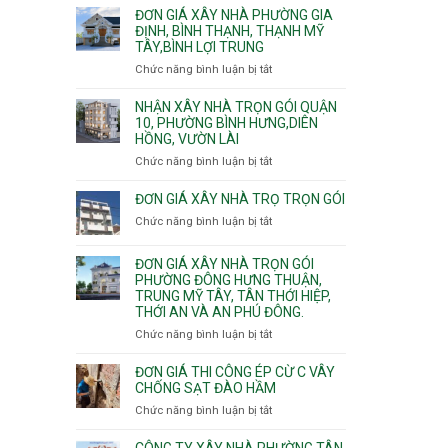
giá
ĐƠN GIÁ XÂY NHÀ PHƯỜNG GIA
xây
ĐỊNH, BÌNH THẠNH, THẠNH MỸ
TÂY,BÌNH LỢI TRUNG
nhà
trọn
Chức năng bình luận bị tắt
ở
gói
Đơn
Phường
giá
NHẬN XÂY NHÀ TRỌN GÓI QUẬN
Hiệp
xây
10, PHƯỜNG BÌNH HƯNG,DIÊN
Bình,
HỒNG, VƯỜN LÀI
nhà
Tam
phường
Chức năng bình luận bị tắt
ở
Bình,
Gia
Nhận
Thủ
Định,
xây
ĐƠN GIÁ XÂY NHÀ TRỌ TRỌN GÓI
Đức,
Bình
nhà
Linh
Chức năng bình luận bị tắt
ở
Thạnh,
trọn
Xuân,
Đơn
Thạnh
gói
Long
giá
Mỹ
ĐƠN GIÁ XÂY NHÀ TRỌN GÓI
Quận
Bình,
xây
Tây,Bình
PHƯỜNG ĐÔNG HƯNG THUẬN,
10,
Tăng
nhà
Lợi
TRUNG MỸ TÂY, TÂN THỚI HIỆP,
Phường
Nhơn
trọ
Trung
THỚI AN VÀ AN PHÚ ĐÔNG.
Bình
Phú,
trọn
Hưng,Diên
Chức năng bình luận bị tắt
Phước
ở
gói
Hồng,
Long,
Đơn
Vườn
Long
giá
ĐƠN GIÁ THI CÔNG ÉP CỪ C VÂY
Lài
Phước,
xây
CHỐNG SẠT ĐÀO HẦM
Long
nhà
Chức năng bình luận bị tắt
ở
Trường,
trọn
Đơn
An
gói
giá
CÔNG TY XÂY NHÀ PHƯỜNG TÂN