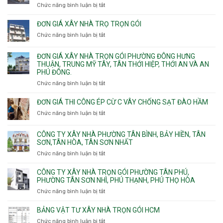
nhà
Chức năng bình luận bị tắt
ở
Bình,
phường
Nhận
Tam
Gia
xây
Bình,
ĐƠN GIÁ XÂY NHÀ TRỌ TRỌN GÓI
Định,
nhà
Thủ
Chức năng bình luận bị tắt
Bình
ở
trọn
Đức,
Thạnh,
Đơn
gói
Linh
Thạnh
giá
ĐƠN GIÁ XÂY NHÀ TRỌN GÓI PHƯỜNG ĐÔNG HƯNG
Quận
Xuân,
Mỹ
xây
THUẬN, TRUNG MỸ TÂY, TÂN THỚI HIỆP, THỚI AN VÀ AN
10,
Long
Tây,Bình
nhà
PHÚ ĐÔNG.
Phường
Bình,
Lợi
trọ
Bình
Tăng
Chức năng bình luận bị tắt
ở
Trung
trọn
Hưng,Diên
Nhơn
Đơn
gói
Hồng,
Phú,
giá
ĐƠN GIÁ THI CÔNG ÉP CỪ C VÂY CHỐNG SẠT ĐÀO HẦM
Vườn
Phước
xây
Chức năng bình luận bị tắt
ở
Lài
Long,
nhà
Đơn
Long
trọn
giá
Phước,
CÔNG TY XÂY NHÀ PHƯỜNG TÂN BÌNH, BẢY HIỀN, TÂN
gói
thi
Long
SƠN,TÂN HÒA, TÂN SƠN NHẤT
Phường
công
Trường,
Đông
Chức năng bình luận bị tắt
ở
ép
An
Hưng
Công
cừ
Khánh,
Thuận,
ty
CÔNG TY XÂY NHÀ TRỌN GÓI PHƯỜNG TÂN PHÚ,
C
Bình
Trung
xây
PHƯỜNG TÂN SƠN NHÌ, PHÚ THẠNH, PHÚ THỌ HÒA
vây
Trưng
Mỹ
nhà
chống
Chức năng bình luận bị tắt
ở
và
Tây,
Phường
sạt
Công
Cát
Tân
Tân
đào
ty
Lái
BẢNG VẬT TƯ XÂY NHÀ TRỌN GÓI HCM
Thới
Bình,
hầm
xây
Hiệp,
Chức năng bình luận bị tắt
Bảy
ở