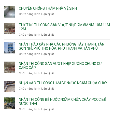
CHUYÊN CHỐNG THẤM NHÀ VỆ SINH
Chức năng bình luận bị tắt
ở
Chuyên
chống
THIẾT KẾ THI CÔNG SÀN VƯỢT NHỊP 7M 8M 9M 10M 11M
thấm
12M
nhà
Chức năng bình luận bị tắt
ở
vệ
Thiết
sinh
kế
NHẬN THẦU XÂY NHÀ CÁC PHƯỜNG TÂY THẠNH, TÂN
thi
SƠN NHÌ, PHÚ THỌ HÒA, PHÚ THẠNH VÀ TÂN PHÚ.
công
Chức năng bình luận bị tắt
ở
sàn
Nhận
vượt
thầu
NHẬN THI CÔNG SÀN VƯỢT NHỊP XƯỞNG CHUNG CƯ
nhịp
xây
CĂNG CÁP
7m
nhà
Chức năng bình luận bị tắt
ở
8m
các
Nhận
9m
phường
thi
10m
NHẬN ĐÀO THI CÔNG HẦM BỂ NƯỚC NGẦM CHỮA CHÁY
Tây
công
11m
Chức năng bình luận bị tắt
Thạnh,
ở
sàn
12m
Tân
Nhận
vượt
Sơn
đào
NHẬN THI CÔNG BỂ NƯỚC NGẦM CHỮA CHÁY PCCC BỂ
nhịp
Nhì,
thi
NƯỚC THẢI
xưởng
Phú
công
chung
Chức năng bình luận bị tắt
ở
Thọ
hầm
cư
Nhận