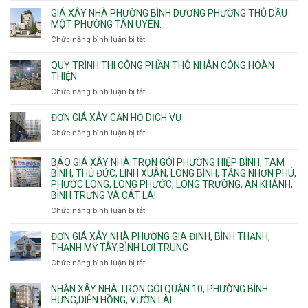
Hòa,
bể
căng
thi
GIÁ XÂY NHÀ PHƯỜNG BÌNH DƯƠNG PHƯỜNG THỦ DẦU
Phú
nước
cáp
công
MỘT PHƯỜNG TÂN UYÊN.
Thạnh
Ngầm
bể
và
chữa
Chức năng bình luận bị tắt
ở
nước
Tân
cháy
Giá
ngầm
Phú.
xây
QUY TRÌNH THI CÔNG PHẦN THÔ NHÂN CÔNG HOÀN
chữa
nhà
THIỆN
cháy
Phường
Chức năng bình luận bị tắt
ở
pccc
Bình
Quy
bể
Dương
trình
nước
ĐƠN GIÁ XÂY CĂN HỘ DỊCH VỤ
Phường
thi
thải
Chức năng bình luận bị tắt
Thủ
ở
công
Dầu
Đơn
phần
Một
giá
BÁO GIÁ XÂY NHÀ TRỌN GÓI PHƯỜNG HIỆP BÌNH, TAM
thô
Phường
xây
BÌNH, THỦ ĐỨC, LINH XUÂN, LONG BÌNH, TĂNG NHƠN PHÚ,
nhân
Tân
căn
PHƯỚC LONG, LONG PHƯỚC, LONG TRƯỜNG, AN KHÁNH,
công
Uyên.
hộ
BÌNH TRƯNG VÀ CÁT LÁI
hoàn
dịch
thiện
Chức năng bình luận bị tắt
ở
vụ
Báo
giá
ĐƠN GIÁ XÂY NHÀ PHƯỜNG GIA ĐỊNH, BÌNH THẠNH,
xây
THẠNH MỸ TÂY,BÌNH LỢI TRUNG
nhà
Chức năng bình luận bị tắt
ở
trọn
Đơn
gói
giá
NHẬN XÂY NHÀ TRỌN GÓI QUẬN 10, PHƯỜNG BÌNH
Phường
xây
HƯNG,DIÊN HỒNG, VƯỜN LÀI
Hiệp