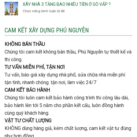
Đức
Bình
XÂY NHÀ 3 TẦNG BAO NHIÊU TIỀN Ở GÒ VẤP ?
công
Thạnh
thép
Chức năng bình luận bị tắt
ở
đơn
móng
Xây
vị
cọc
nhà
nào
3
CAM KẾT XÂY DỰNG PHÚ NGUYỄN
xây
tầng
nhà
bao
trọn
nhiêu
KHÔNG BÁN THẦU
gói
tiền
uy
Chúng tôi cam kết không bán thầu, Phú Nguyễn tự thiết kế và
ở
tín,
Gò
thi công.
chất
Vấp
lượng?
TƯ VẤN MIỄN PHÍ, TẬN NƠI
?
Tư vấn, báo giá xây dựng nhà phổ, sửa chữa nhà miễn phí
tận tình, nhanh chóng. tận nơi, làm việc 24/7
CAM KẾT BẢO HÀNH
Chúng tôi luôn cam kết bảo hành công trình thi công lâu dài,
bảo hành lên tới 5 năm cho phần kết cấu, luôn đồng hành
cùng quý khách hàng.
VẬT TƯ CHẤT LƯỢNG
KHÔNG dùng hàng giả, kém chất lượng, cam kết vật tư đùng
như hợp đồng