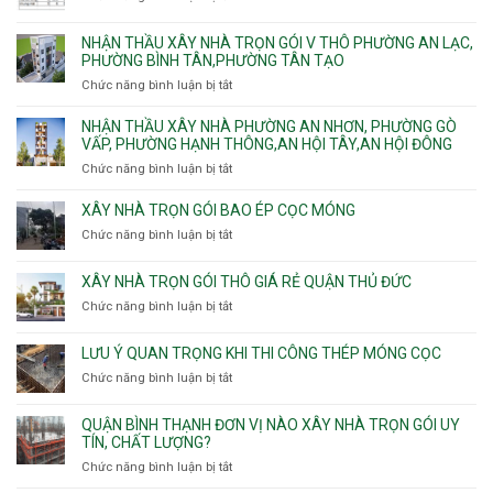
nhà
Thới
Hiền,
Bảng
trọn
An
Tân
vật
NHẬN THẦU XÂY NHÀ TRỌN GÓI V THÔ PHƯỜNG AN LẠC,
gói
và
Sơn,Tân
tư
PHƯỜNG BÌNH TÂN,PHƯỜNG TÂN TẠO
Phường
An
Hòa,
xây
Tân
Phú
Chức năng bình luận bị tắt
ở
Tân
nhà
Phú,
Đông.
Nhận
Sơn
trọn
Phường
thầu
NHẬN THẦU XÂY NHÀ PHƯỜNG AN NHƠN, PHƯỜNG GÒ
Nhất
gói
Tân
xây
VẤP, PHƯỜNG HẠNH THÔNG,AN HỘI TÂY,AN HỘI ĐÔNG
HCM
Sơn
nhà
Chức năng bình luận bị tắt
ở
Nhì,
trọn
Nhận
Phú
gói
thầu
XÂY NHÀ TRỌN GÓI BAO ÉP CỌC MÓNG
Thạnh,
v
xây
Phú
Chức năng bình luận bị tắt
thô
ở
nhà
Thọ
Phường
Xây
Phường
Hòa
An
nhà
XÂY NHÀ TRỌN GÓI THÔ GIÁ RẺ QUẬN THỦ ĐỨC
An
Lạc,
trọn
Nhơn,
Chức năng bình luận bị tắt
ở
Phường
gói
Phường
Xây
Bình
bao
Gò
nhà
Tân,Phường
ép
LƯU Ý QUAN TRỌNG KHI THI CÔNG THÉP MÓNG CỌC
Vấp,
trọn
Tân
cọc
Phường
Chức năng bình luận bị tắt
ở
gói
Tạo
móng
Hạnh
Lưu
thô
Thông,An
ý
giá
QUẬN BÌNH THẠNH ĐƠN VỊ NÀO XÂY NHÀ TRỌN GÓI UY
Hội
quan
rẻ
TÍN, CHẤT LƯỢNG?
Tây,An
trọng
Quận
Chức năng bình luận bị tắt
ở
Hội
khi
Thủ
Quận
Đông
thi