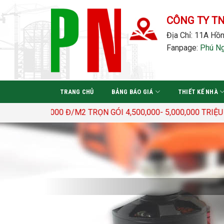
Bỏ
qua
CÔNG TY T
nội
Địa Chỉ: 11A Hồn
dung
Fanpage:
Phú N
TRANG CHỦ
BẢNG BÁO GIÁ
THIẾT KẾ NHÀ
0– 3.400.000 Đ/M2 TRỌN GÓI 4,500,000- 5,000,000 TRIỆU Đ/M