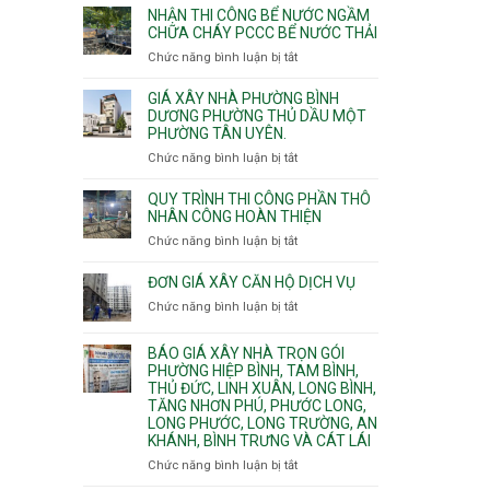
nhịp
đào
Nhì,
NHẬN THI CÔNG BỂ NƯỚC NGẦM
xưởng
thi
CHỮA CHÁY PCCC BỂ NƯỚC THẢI
Phú
chung
công
Thọ
Chức năng bình luận bị tắt
ở
cư
hầm
Hòa,
Nhận
căng
bể
Phú
thi
cáp
GIÁ XÂY NHÀ PHƯỜNG BÌNH
nước
Thạnh
công
DƯƠNG PHƯỜNG THỦ DẦU MỘT
Ngầm
và
PHƯỜNG TÂN UYÊN.
bể
chữa
Tân
nước
Chức năng bình luận bị tắt
ở
cháy
Phú.
ngầm
Giá
chữa
xây
QUY TRÌNH THI CÔNG PHẦN THÔ
cháy
nhà
NHÂN CÔNG HOÀN THIỆN
pccc
Phường
Chức năng bình luận bị tắt
ở
bể
Bình
Quy
nước
Dương
trình
ĐƠN GIÁ XÂY CĂN HỘ DỊCH VỤ
thải
Phường
thi
Chức năng bình luận bị tắt
Thủ
ở
công
Dầu
Đơn
phần
Một
giá
BÁO GIÁ XÂY NHÀ TRỌN GÓI
thô
Phường
xây
PHƯỜNG HIỆP BÌNH, TAM BÌNH,
nhân
Tân
căn
THỦ ĐỨC, LINH XUÂN, LONG BÌNH,
công
Uyên.
hộ
TĂNG NHƠN PHÚ, PHƯỚC LONG,
hoàn
dịch
LONG PHƯỚC, LONG TRƯỜNG, AN
thiện
vụ
KHÁNH, BÌNH TRƯNG VÀ CÁT LÁI
Chức năng bình luận bị tắt
ở
Báo