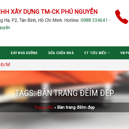
NHH XÂY DỰNG TM-CK PHÚ NGUYỄN
g Hà, P2, Tân Bình, Hồ Chí Minh.
Hotline:
0988 334641
-
guyễn
XÂY NHÀ XƯỞNG
SỬA CHỮA NHÀ
CT TIÊU BIỂU
VB P
TAGS:
BÀN TRANG ĐÊỈM ĐẸP
Trang chủ
»
Bàn trang đêỉm đẹp