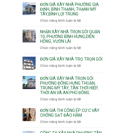
giá
ĐƠN GIÁ XÂY NHÀ PHƯỜNG GIA
xây
ĐỊNH, BÌNH THẠNH, THẠNH MỸ
TÂY,BÌNH LỢI TRUNG
nhà
trọn
Chức năng bình luận bị tắt
ở
gói
Đơn
Phường
giá
NHẬN XÂY NHÀ TRỌN GÓI QUẬN
Hiệp
xây
10, PHƯỜNG BÌNH HƯNG,DIÊN
Bình,
HỒNG, VƯỜN LÀI
nhà
Tam
phường
Chức năng bình luận bị tắt
ở
Bình,
Gia
Nhận
Thủ
Định,
xây
ĐƠN GIÁ XÂY NHÀ TRỌ TRỌN GÓI
Đức,
Bình
nhà
Linh
Chức năng bình luận bị tắt
ở
Thạnh,
trọn
Xuân,
Đơn
Thạnh
gói
Long
giá
Mỹ
ĐƠN GIÁ XÂY NHÀ TRỌN GÓI
Quận
Bình,
xây
Tây,Bình
PHƯỜNG ĐÔNG HƯNG THUẬN,
10,
Tăng
nhà
Lợi
TRUNG MỸ TÂY, TÂN THỚI HIỆP,
Phường
Nhơn
trọ
Trung
THỚI AN VÀ AN PHÚ ĐÔNG.
Bình
Phú,
trọn
Hưng,Diên
Chức năng bình luận bị tắt
Phước
ở
gói
Hồng,
Long,
Đơn
Vườn
Long
giá
ĐƠN GIÁ THI CÔNG ÉP CỪ C VÂY
Lài
Phước,
xây
CHỐNG SẠT ĐÀO HẦM
Long
nhà
Chức năng bình luận bị tắt
ở
Trường,
trọn
Đơn
An
gói
giá
CÔNG TY XÂY NHÀ PHƯỜNG TÂN