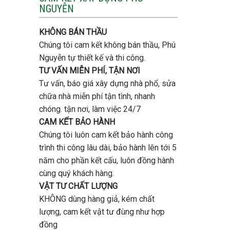
tầng
NGUYỄN
trọn
bao
gói
nhiêu
uy
tiền
KHÔNG BÁN THẦU
tín,
ở
chất
Chúng tôi cam kết không bán thầu, Phú
Gò
lượng?
Vấp
Nguyễn tự thiết kế và thi công.
?
TƯ VẤN MIỄN PHÍ, TẬN NƠI
Tư vấn, báo giá xây dựng nhà phổ, sửa
chữa nhà miễn phí tận tình, nhanh
chóng. tận nơi, làm việc 24/7
CAM KẾT BẢO HÀNH
Chúng tôi luôn cam kết bảo hành công
trình thi công lâu dài, bảo hành lên tới 5
năm cho phần kết cấu, luôn đồng hành
cùng quý khách hàng.
VẬT TƯ CHẤT LƯỢNG
KHÔNG dùng hàng giả, kém chất
lượng, cam kết vật tư đùng như hợp
đồng