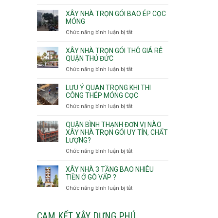
v
Thọ
Nhận
thô
Hòa
thầu
XÂY NHÀ TRỌN GÓI BAO ÉP CỌC
Phường
xây
MÓNG
An
nhà
Chức năng bình luận bị tắt
ở
Lạc,
Phường
Xây
Phường
An
nhà
XÂY NHÀ TRỌN GÓI THÔ GIÁ RẺ
Bình
Nhơn,
trọn
QUẬN THỦ ĐỨC
Tân,Phường
Phường
gói
Tân
Chức năng bình luận bị tắt
ở
Gò
bao
Tạo
Xây
Vấp,
ép
nhà
Phường
LƯU Ý QUAN TRỌNG KHI THI
cọc
trọn
CÔNG THÉP MÓNG CỌC
Hạnh
móng
gói
Thông,An
Chức năng bình luận bị tắt
ở
thô
Hội
Lưu
giá
Tây,An
ý
QUẬN BÌNH THẠNH ĐƠN VỊ NÀO
rẻ
Hội
quan
XÂY NHÀ TRỌN GÓI UY TÍN, CHẤT
Quận
Đông
LƯỢNG?
trọng
Thủ
khi
Chức năng bình luận bị tắt
ở
Đức
thi
Quận
công
Bình
XÂY NHÀ 3 TẦNG BAO NHIÊU
thép
Thạnh
TIỀN Ở GÒ VẤP ?
móng
đơn
Chức năng bình luận bị tắt
ở
cọc
vị
Xây
nào
nhà
xây
3
CAM KẾT XÂY DỰNG PHÚ
nhà