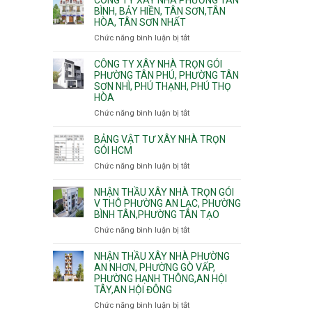
Khánh,
Phường
thi
BÌNH, BẢY HIỀN, TÂN SƠN,TÂN
Bình
Đông
HÒA, TÂN SƠN NHẤT
công
Trưng
Hưng
ép
Chức năng bình luận bị tắt
ở
và
Thuận,
cừ
Công
Cát
Trung
C
ty
CÔNG TY XÂY NHÀ TRỌN GÓI
Lái
Mỹ
vây
xây
PHƯỜNG TÂN PHÚ, PHƯỜNG TÂN
Tây,
chống
SƠN NHÌ, PHÚ THẠNH, PHÚ THỌ
nhà
Tân
sạt
HÒA
Phường
Thới
đào
Tân
Hiệp,
Chức năng bình luận bị tắt
ở
hầm
Bình,
Thới
Công
Bảy
An
ty
BẢNG VẬT TƯ XÂY NHÀ TRỌN
Hiền,
và
xây
GÓI HCM
Tân
An
nhà
Chức năng bình luận bị tắt
ở
Sơn,Tân
Phú
trọn
Bảng
Hòa,
Đông.
gói
vật
NHẬN THẦU XÂY NHÀ TRỌN GÓI
Tân
Phường
tư
V THÔ PHƯỜNG AN LẠC, PHƯỜNG
Sơn
Tân
BÌNH TÂN,PHƯỜNG TÂN TẠO
xây
Nhất
Phú,
nhà
Chức năng bình luận bị tắt
ở
Phường
trọn
Nhận
Tân
gói
thầu
NHẬN THẦU XÂY NHÀ PHƯỜNG
Sơn
HCM
xây
AN NHƠN, PHƯỜNG GÒ VẤP,
Nhì,
PHƯỜNG HẠNH THÔNG,AN HỘI
nhà
Phú
TÂY,AN HỘI ĐÔNG
trọn
Thạnh,
gói
Phú
Chức năng bình luận bị tắt
ở