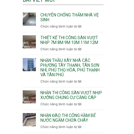
CHUYÊN CHỐNG THẤM NHÀ VỆ
SINH
Chức năng bình luận bị tắt
ở
Chuyên
chống
THIẾT KẾ THI CÔNG SÀN VƯỢT
thấm
NHỊP 7M 8M 9M 10M 11M 12M
nhà
Chức năng bình luận bị tắt
ở
vệ
Thiết
sinh
kế
NHẬN THẦU XÂY NHÀ CÁC
thi
PHƯỜNG TÂY THẠNH, TÂN SƠN
NHÌ, PHÚ THỌ HÒA, PHÚ THẠNH
công
VÀ TÂN PHÚ.
sàn
vượt
Chức năng bình luận bị tắt
ở
nhịp
Nhận
7m
thầu
NHẬN THI CÔNG SÀN VƯỢT NHỊP
8m
xây
XƯỞNG CHUNG CƯ CĂNG CÁP
9m
nhà
Chức năng bình luận bị tắt
ở
10m
các
Nhận
11m
phường
thi
NHẬN ĐÀO THI CÔNG HẦM BỂ
12m
Tây
công
NƯỚC NGẦM CHỮA CHÁY
Thạnh,
sàn
Chức năng bình luận bị tắt
ở
Tân
vượt
Nhận
Sơn