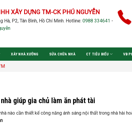
NHH XÂY DỰNG TM-CK PHÚ NGUYỄN
g Hà, P2, Tân Bình, Hồ Chí Minh.
Hotline:
0988 334641
-
guyễn
XÂY NHÀ XƯỞNG
SỬA CHỮA NHÀ
CT TIÊU BIỂU
VB P
nhà giúp gia chủ làm ăn phát tài
hà nào cần thiết kế công năng ánh sáng nội thất trong nhà hài ho
an