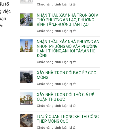
Tân
An
nhà
ếu tố
Chức năng bình luận bị tắt
ở
Sơn,Tân
Phú
trọn
Bảng
Hòa,
g việc
Đông.
gói
vật
NHẬN THẦU XÂY NHÀ TRỌN GÓI V
Tân
Phường
bạn
tư
THÔ PHƯỜNG AN LẠC, PHƯỜNG
Sơn
Tân
BÌNH TÂN,PHƯỜNG TÂN TẠO
xây
Nhất
ệc
Phú,
nhà
Chức năng bình luận bị tắt
ở
Phường
trọn
Nhận
Tân
gói
thầu
NHẬN THẦU XÂY NHÀ PHƯỜNG AN
Sơn
HCM
xây
NHƠN, PHƯỜNG GÒ VẤP, PHƯỜNG
Nhì,
HẠNH THÔNG,AN HỘI TÂY,AN HỘI
nhà
Phú
ĐÔNG
trọn
Thạnh,
gói
Phú
Chức năng bình luận bị tắt
ở
v
Thọ
Nhận
thô
Hòa
thầu
XÂY NHÀ TRỌN GÓI BAO ÉP CỌC
Phường
xây
MÓNG
An
nhà
Chức năng bình luận bị tắt
ở
Lạc,
Phường
Xây
Phường
An
nhà
XÂY NHÀ TRỌN GÓI THÔ GIÁ RẺ
Bình
Nhơn,
trọn
QUẬN THỦ ĐỨC
Tân,Phường
Phường
gói
Tân
Chức năng bình luận bị tắt
ở
Gò
bao
Tạo
Xây
Vấp,
ép
nhà
Phường
LƯU Ý QUAN TRỌNG KHI THI CÔNG
cọc
trọn
THÉP MÓNG CỌC
Hạnh
móng
gói
Thông,An
Chức năng bình luận bị tắt
ở