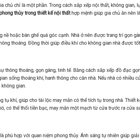
 chủ chỉ là một phần. Trong cách sắp xếp nội thất, không gian, l
phong thủy trong thiết kế nội thất
hợp mệnh giúp gia chủ ăn nên là
g nề hoặc bàn ghế quá góc cạnh. Nhà ở nên được trang trí gọn gà
thông thoáng. Đồng thời giúp điều khí cho không gian nhà được tốt
ự thông thoáng, gọn gàng, tinh tế. Bằng cách sắp xếp đồ đạc gọ
gian sống thoáng khí, hanh thông cho căn nhà. Nếu nhà có nhiều c
m không gian.
 tụ khí, giúp cho tài lộc may mắn có thể tích tụ trong nhà. Thiết 
, có thể thổi tiền bạc, may mắn một mạch từ cửa trước ra cửa s
à phù hợp với quan niệm phong thủy. Ánh sáng tự nhiên giúp giải