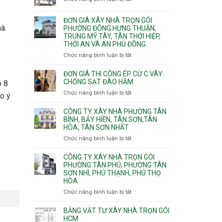
trọn
Xuân,
Đơn
Thạnh
gói
Long
giá
Mỹ
ĐƠN GIÁ XÂY NHÀ TRỌN GÓI
Quận
Bình,
xây
Tây,Bình
à.
PHƯỜNG ĐÔNG HƯNG THUẬN,
10,
Tăng
nhà
Lợi
TRUNG MỸ TÂY, TÂN THỚI HIỆP,
Phường
Nhơn
trọ
Trung
THỚI AN VÀ AN PHÚ ĐÔNG.
Bình
Phú,
trọn
Hưng,Diên
Chức năng bình luận bị tắt
Phước
ở
gói
Hồng,
Long,
Đơn
Vườn
Long
giá
ĐƠN GIÁ THI CÔNG ÉP CỪ C VÂY
Lài
Phước,
xây
CHỐNG SẠT ĐÀO HẦM
ó 8
Long
nhà
Chức năng bình luận bị tắt
ở
ào ý
Trường,
trọn
Đơn
An
gói
giá
CÔNG TY XÂY NHÀ PHƯỜNG TÂN
Khánh,
Phường
thi
BÌNH, BẢY HIỀN, TÂN SƠN,TÂN
Bình
Đông
HÒA, TÂN SƠN NHẤT
công
Trưng
Hưng
ép
Chức năng bình luận bị tắt
ở
và
Thuận,
cừ
Công
Cát
Trung
C
ty
CÔNG TY XÂY NHÀ TRỌN GÓI
Lái
Mỹ
vây
xây
PHƯỜNG TÂN PHÚ, PHƯỜNG TÂN
Tây,
chống
SƠN NHÌ, PHÚ THẠNH, PHÚ THỌ
nhà
Tân
sạt
HÒA
Phường
Thới
đào
Tân
Hiệp,
Chức năng bình luận bị tắt
ở
hầm
Bình,
Thới
Công
Bảy
An
ty
BẢNG VẬT TƯ XÂY NHÀ TRỌN GÓI
Hiền,
và
xây
HCM