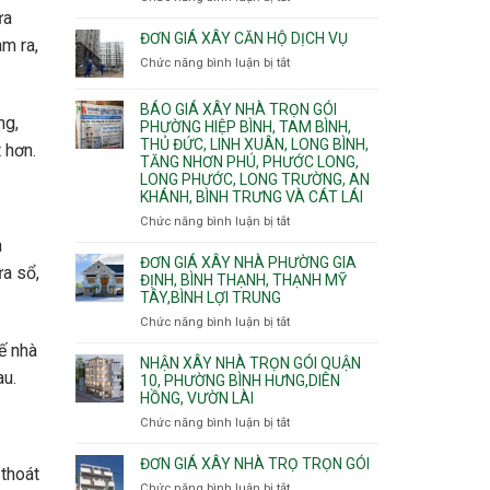
Bình
ựa
Quy
nước
Dương
trình
ĐƠN GIÁ XÂY CĂN HỘ DỊCH VỤ
thải
m ra,
Phường
thi
Chức năng bình luận bị tắt
Thủ
ở
công
Dầu
Đơn
phần
Một
giá
BÁO GIÁ XÂY NHÀ TRỌN GÓI
thô
Phường
xây
ng,
PHƯỜNG HIỆP BÌNH, TAM BÌNH,
nhân
Tân
căn
THỦ ĐỨC, LINH XUÂN, LONG BÌNH,
công
 hơn.
Uyên.
hộ
TĂNG NHƠN PHÚ, PHƯỚC LONG,
hoàn
dịch
LONG PHƯỚC, LONG TRƯỜNG, AN
thiện
vụ
KHÁNH, BÌNH TRƯNG VÀ CÁT LÁI
Chức năng bình luận bị tắt
ở
Báo
n
giá
ĐƠN GIÁ XÂY NHÀ PHƯỜNG GIA
ửa sổ,
xây
ĐỊNH, BÌNH THẠNH, THẠNH MỸ
TÂY,BÌNH LỢI TRUNG
nhà
trọn
Chức năng bình luận bị tắt
ở
gói
Đơn
kế nhà
Phường
giá
NHẬN XÂY NHÀ TRỌN GÓI QUẬN
Hiệp
au.
xây
10, PHƯỜNG BÌNH HƯNG,DIÊN
Bình,
HỒNG, VƯỜN LÀI
nhà
Tam
phường
Chức năng bình luận bị tắt
ở
Bình,
Gia
Nhận
Thủ
Định,
xây
ĐƠN GIÁ XÂY NHÀ TRỌ TRỌN GÓI
Đức,
 thoát
Bình
nhà
Linh
Chức năng bình luận bị tắt
ở
Thạnh,