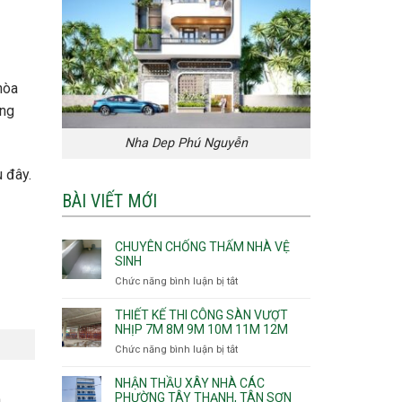
hòa
ờng
Nha Dep Phú Nguyễn
u đây.
BÀI VIẾT MỚI
CHUYÊN CHỐNG THẤM NHÀ VỆ
SINH
Chức năng bình luận bị tắt
ở
Chuyên
chống
THIẾT KẾ THI CÔNG SÀN VƯỢT
thấm
NHỊP 7M 8M 9M 10M 11M 12M
nhà
Chức năng bình luận bị tắt
ở
vệ
Thiết
sinh
kế
NHẬN THẦU XÂY NHÀ CÁC
thi
PHƯỜNG TÂY THẠNH, TÂN SƠN
n