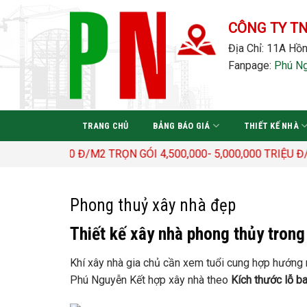
Bỏ
qua
CÔNG TY T
nội
Địa Chỉ: 11A Hồn
dung
Fanpage:
Phú N
TRANG CHỦ
BẢNG BÁO GIÁ
THIẾT KẾ NHÀ
400.000 Đ/M2 TRỌN GÓI 4,500,000- 5,000,000 TRIỆU Đ/M
Phong thuỷ xây nhà đẹp
Thiết kế xây nhà phong thủy trong 
Khí xây nhà gia chủ cần xem tuổi cung hợp hướng n
Phú Nguyễn Kết hợp xây nhà theo
Kích thước lỗ b