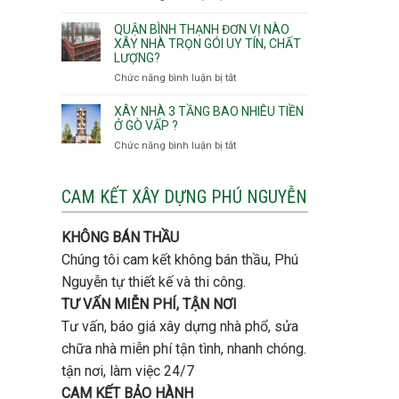
thô
Hội
Lưu
giá
Tây,An
ý
QUẬN BÌNH THẠNH ĐƠN VỊ NÀO
rẻ
Hội
quan
XÂY NHÀ TRỌN GÓI UY TÍN, CHẤT
Quận
Đông
LƯỢNG?
trọng
Thủ
khi
Chức năng bình luận bị tắt
ở
Đức
thi
Quận
công
Bình
XÂY NHÀ 3 TẦNG BAO NHIÊU TIỀN
thép
Thạnh
Ở GÒ VẤP ?
móng
đơn
Chức năng bình luận bị tắt
ở
cọc
vị
Xây
nào
nhà
xây
3
CAM KẾT XÂY DỰNG PHÚ NGUYỄN
nhà
tầng
trọn
bao
gói
KHÔNG BÁN THẦU
nhiêu
uy
tiền
Chúng tôi cam kết không bán thầu, Phú
tín,
ở
chất
Nguyễn tự thiết kế và thi công.
Gò
lượng?
Vấp
TƯ VẤN MIỄN PHÍ, TẬN NƠI
?
Tư vấn, báo giá xây dựng nhà phổ, sửa
chữa nhà miễn phí tận tình, nhanh chóng.
tận nơi, làm việc 24/7
CAM KẾT BẢO HÀNH