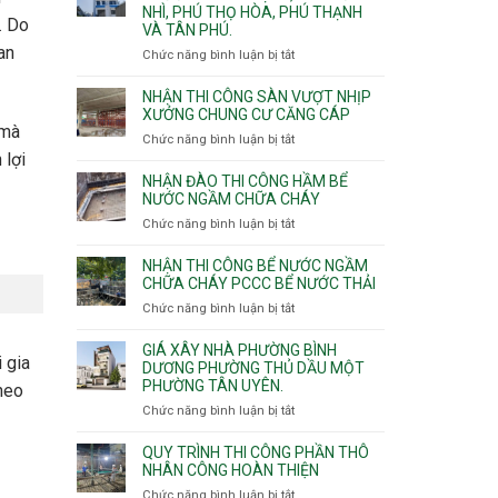
NHÌ, PHÚ THỌ HÒA, PHÚ THẠNH
công
. Do
VÀ TÂN PHÚ.
sàn
vượt
an
Chức năng bình luận bị tắt
ở
nhịp
Nhận
7m
thầu
NHẬN THI CÔNG SÀN VƯỢT NHỊP
8m
xây
XƯỞNG CHUNG CƯ CĂNG CÁP
9m
 mà
nhà
Chức năng bình luận bị tắt
ở
10m
các
 lợi
Nhận
11m
phường
thi
NHẬN ĐÀO THI CÔNG HẦM BỂ
12m
Tây
công
NƯỚC NGẦM CHỮA CHÁY
Thạnh,
sàn
Chức năng bình luận bị tắt
ở
Tân
vượt
Nhận
Sơn
nhịp
đào
Nhì,
NHẬN THI CÔNG BỂ NƯỚC NGẦM
xưởng
thi
CHỮA CHÁY PCCC BỂ NƯỚC THẢI
Phú
chung
công
Thọ
Chức năng bình luận bị tắt
ở
cư
hầm
Hòa,
Nhận
căng
bể
Phú
thi
cáp
GIÁ XÂY NHÀ PHƯỜNG BÌNH
nước
Thạnh
i gia
công
DƯƠNG PHƯỜNG THỦ DẦU MỘT
Ngầm
và
PHƯỜNG TÂN UYÊN.
bể
heo
chữa
Tân
nước
Chức năng bình luận bị tắt
ở
cháy
Phú.
ngầm
Giá
chữa
xây
QUY TRÌNH THI CÔNG PHẦN THÔ
cháy
nhà
NHÂN CÔNG HOÀN THIỆN
pccc
Phường
Chức năng bình luận bị tắt
ở
bể