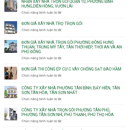
giá
NHẬN XÂY NHÀ TRỌN GÓI QUẬN 10, PHƯỜNG BÌNH
Phường
xây
HƯNG,DIÊN HỒNG, VƯỜN LÀI
Hiệp
nhà
Chức năng bình luận bị tắt
ở
Bình,
phường
Nhận
Tam
Gia
xây
Bình,
ĐƠN GIÁ XÂY NHÀ TRỌ TRỌN GÓI
Định,
nhà
Thủ
Chức năng bình luận bị tắt
Bình
ở
trọn
Đức,
Thạnh,
Đơn
gói
Linh
Thạnh
giá
ĐƠN GIÁ XÂY NHÀ TRỌN GÓI PHƯỜNG ĐÔNG HƯNG
Quận
Xuân,
Mỹ
xây
THUẬN, TRUNG MỸ TÂY, TÂN THỚI HIỆP, THỚI AN VÀ AN
10,
Long
Tây,Bình
nhà
PHÚ ĐÔNG.
Phường
Bình,
Lợi
trọ
Bình
Tăng
Chức năng bình luận bị tắt
ở
Trung
trọn
Hưng,Diên
Nhơn
Đơn
gói
Hồng,
Phú,
giá
ĐƠN GIÁ THI CÔNG ÉP CỪ C VÂY CHỐNG SẠT ĐÀO HẦM
Vườn
Phước
xây
Chức năng bình luận bị tắt
ở
Lài
Long,
nhà
Đơn
Long
trọn
giá
Phước,
CÔNG TY XÂY NHÀ PHƯỜNG TÂN BÌNH, BẢY HIỀN, TÂN
gói
thi
Long
SƠN,TÂN HÒA, TÂN SƠN NHẤT
Phường
công
Trường,
Đông
Chức năng bình luận bị tắt
ở
ép
An
Hưng
Công
cừ
Khánh,
Thuận,
ty
CÔNG TY XÂY NHÀ TRỌN GÓI PHƯỜNG TÂN PHÚ,
C
Bình
Trung
xây
PHƯỜNG TÂN SƠN NHÌ, PHÚ THẠNH, PHÚ THỌ HÒA
vây
Trưng
Mỹ
nhà
chống
Chức năng bình luận bị tắt
ở
và
Tây,
Phường
sạt
Công
Cát
Tân
Tân
đào