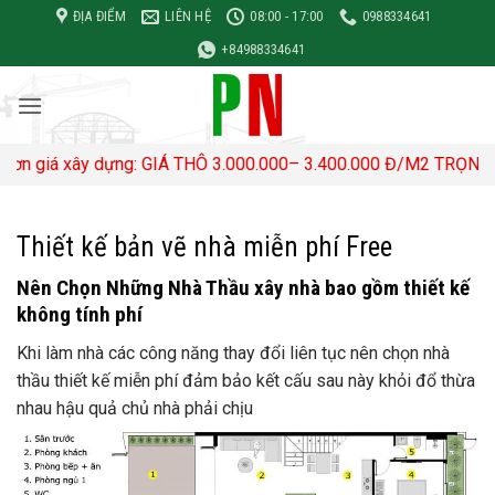
Bỏ
ĐỊA ĐIỂM
LIÊN HỆ
08:00 - 17:00
0988334641
qua
+84988334641
nội
dung
 dựng: GIÁ THÔ 3.000.000– 3.400.000 Đ/M2 TRỌN GÓI 4,500,00
Thiết kế bản vẽ nhà miễn phí Free
Nên Chọn Những Nhà Thầu xây nhà bao gồm thiết kế
không tính phí
Khi làm nhà các công năng thay đổi liên tục nên chọn nhà
thầu thiết kế miễn phí đảm bảo kết cấu sau này khỏi đổ thừa
nhau hậu quả chủ nhà phải chịu