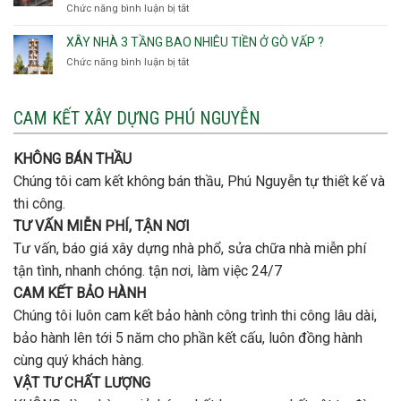
Chức năng bình luận bị tắt
ở
Hội
khi
Thủ
Quận
Đông
thi
Đức
Bình
XÂY NHÀ 3 TẦNG BAO NHIÊU TIỀN Ở GÒ VẤP ?
công
Thạnh
thép
Chức năng bình luận bị tắt
ở
đơn
móng
Xây
vị
cọc
nhà
nào
3
CAM KẾT XÂY DỰNG PHÚ NGUYỄN
xây
tầng
nhà
bao
trọn
nhiêu
KHÔNG BÁN THẦU
gói
tiền
uy
Chúng tôi cam kết không bán thầu, Phú Nguyễn tự thiết kế và
ở
tín,
Gò
thi công.
chất
Vấp
lượng?
TƯ VẤN MIỄN PHÍ, TẬN NƠI
?
Tư vấn, báo giá xây dựng nhà phổ, sửa chữa nhà miễn phí
tận tình, nhanh chóng. tận nơi, làm việc 24/7
CAM KẾT BẢO HÀNH
Chúng tôi luôn cam kết bảo hành công trình thi công lâu dài,
bảo hành lên tới 5 năm cho phần kết cấu, luôn đồng hành
cùng quý khách hàng.
VẬT TƯ CHẤT LƯỢNG