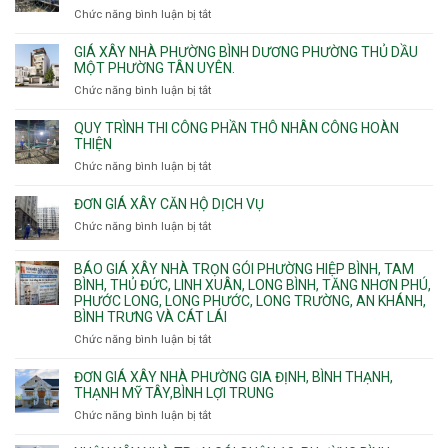
Phú
công
chung
Chức năng bình luận bị tắt
ở
Thọ
hầm
cư
Nhận
Hòa,
bể
căng
thi
GIÁ XÂY NHÀ PHƯỜNG BÌNH DƯƠNG PHƯỜNG THỦ DẦU
Phú
nước
cáp
công
MỘT PHƯỜNG TÂN UYÊN.
Thạnh
Ngầm
bể
và
chữa
Chức năng bình luận bị tắt
ở
nước
Tân
cháy
Giá
ngầm
Phú.
xây
QUY TRÌNH THI CÔNG PHẦN THÔ NHÂN CÔNG HOÀN
chữa
nhà
THIỆN
cháy
Phường
Chức năng bình luận bị tắt
ở
pccc
Bình
Quy
bể
Dương
trình
nước
ĐƠN GIÁ XÂY CĂN HỘ DỊCH VỤ
Phường
thi
thải
Chức năng bình luận bị tắt
Thủ
ở
công
Dầu
Đơn
phần
Một
giá
BÁO GIÁ XÂY NHÀ TRỌN GÓI PHƯỜNG HIỆP BÌNH, TAM
thô
Phường
xây
BÌNH, THỦ ĐỨC, LINH XUÂN, LONG BÌNH, TĂNG NHƠN PHÚ,
nhân
Tân
căn
PHƯỚC LONG, LONG PHƯỚC, LONG TRƯỜNG, AN KHÁNH,
công
Uyên.
hộ
BÌNH TRƯNG VÀ CÁT LÁI
hoàn
dịch
thiện
Chức năng bình luận bị tắt
ở
vụ
Báo
giá
ĐƠN GIÁ XÂY NHÀ PHƯỜNG GIA ĐỊNH, BÌNH THẠNH,
xây
THẠNH MỸ TÂY,BÌNH LỢI TRUNG
nhà
Chức năng bình luận bị tắt
ở
trọn
Đơn
gói