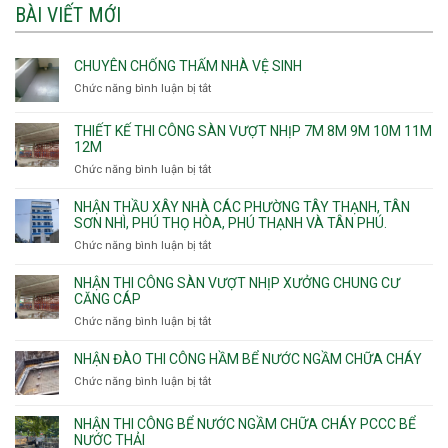
BÀI VIẾT MỚI
CHUYÊN CHỐNG THẤM NHÀ VỆ SINH
Chức năng bình luận bị tắt
ở
Chuyên
chống
THIẾT KẾ THI CÔNG SÀN VƯỢT NHỊP 7M 8M 9M 10M 11M
thấm
12M
nhà
Chức năng bình luận bị tắt
ở
vệ
Thiết
sinh
kế
NHẬN THẦU XÂY NHÀ CÁC PHƯỜNG TÂY THẠNH, TÂN
thi
SƠN NHÌ, PHÚ THỌ HÒA, PHÚ THẠNH VÀ TÂN PHÚ.
công
Chức năng bình luận bị tắt
ở
sàn
Nhận
vượt
thầu
NHẬN THI CÔNG SÀN VƯỢT NHỊP XƯỞNG CHUNG CƯ
nhịp
xây
CĂNG CÁP
7m
nhà
Chức năng bình luận bị tắt
ở
8m
các
Nhận
9m
phường
thi
10m
NHẬN ĐÀO THI CÔNG HẦM BỂ NƯỚC NGẦM CHỮA CHÁY
Tây
công
11m
Chức năng bình luận bị tắt
Thạnh,
ở
sàn
12m
Tân
Nhận
vượt
Sơn
đào
NHẬN THI CÔNG BỂ NƯỚC NGẦM CHỮA CHÁY PCCC BỂ
nhịp
Nhì,
thi
NƯỚC THẢI
xưởng