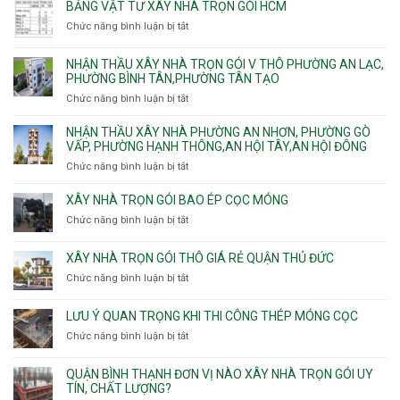
ty
Lái
BẢNG VẬT TƯ XÂY NHÀ TRỌN GÓI HCM
Thới
Bình,
hầm
xây
Hiệp,
Chức năng bình luận bị tắt
Bảy
ở
nhà
Thới
Hiền,
Bảng
trọn
An
Tân
vật
NHẬN THẦU XÂY NHÀ TRỌN GÓI V THÔ PHƯỜNG AN LẠC,
gói
và
Sơn,Tân
tư
PHƯỜNG BÌNH TÂN,PHƯỜNG TÂN TẠO
Phường
An
Hòa,
xây
Tân
Phú
Chức năng bình luận bị tắt
ở
Tân
nhà
Phú,
Đông.
Nhận
Sơn
trọn
Phường
thầu
NHẬN THẦU XÂY NHÀ PHƯỜNG AN NHƠN, PHƯỜNG GÒ
Nhất
gói
Tân
xây
VẤP, PHƯỜNG HẠNH THÔNG,AN HỘI TÂY,AN HỘI ĐÔNG
HCM
Sơn
nhà
Chức năng bình luận bị tắt
ở
Nhì,
trọn
Nhận
Phú
gói
thầu
XÂY NHÀ TRỌN GÓI BAO ÉP CỌC MÓNG
Thạnh,
v
xây
Phú
Chức năng bình luận bị tắt
thô
ở
nhà
Thọ
Phường
Xây
Phường
Hòa
An
nhà
XÂY NHÀ TRỌN GÓI THÔ GIÁ RẺ QUẬN THỦ ĐỨC
An
Lạc,
trọn
Nhơn,
Chức năng bình luận bị tắt
ở
Phường
gói
Phường
Xây
Bình
bao
Gò
nhà
Tân,Phường
ép
LƯU Ý QUAN TRỌNG KHI THI CÔNG THÉP MÓNG CỌC
Vấp,
trọn
Tân
cọc
Phường
Chức năng bình luận bị tắt
ở
gói
Tạo
móng
Hạnh
Lưu
thô
Thông,An
ý
giá
QUẬN BÌNH THẠNH ĐƠN VỊ NÀO XÂY NHÀ TRỌN GÓI UY
Hội
quan
rẻ
TÍN, CHẤT LƯỢNG?
Tây,An
trọng
Quận