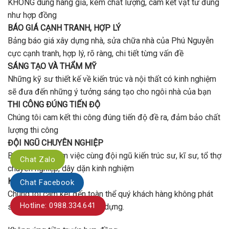
KHÔNG dùng hàng giả, kém chất lượng, cam kết vật tư đùng
như hợp đồng
BÁO GIÁ CẠNH TRANH, HỢP LÝ
Bảng báo giá xây dựng nhà, sửa chữa nhà của Phú Nguyễn
cực cạnh tranh, hợp lý, rõ ràng, chi tiết từng vấn đề
SÁNG TẠO VÀ THẨM MỸ
Những kỹ sư thiết kế về kiến trúc và nội thất có kinh nghiệm
sẽ đưa đến những ý tưởng sáng tạo cho ngôi nhà của bạn
THI CÔNG ĐÚNG TIẾN ĐỘ
Chúng tôi cam kết thi công đúng tiến độ đề ra, đảm bảo chất
lượng thi công
ĐỘI NGŨ CHUYÊN NGHIỆP
Bạn sẽ được làm việc cùng đội ngũ kiến trúc sư, kĩ sư, tổ thợ
Chat Zalo
chuyên nghiệp, dây dặn kinh nghiệm
KHÔNG PHÁT SINH
Chat Facebook
Chúng tôi cam kết đến toàn thể quý khách hàng không phát
Hotline: 0988.334.641
sinh phí trong quá trình xây dựng.