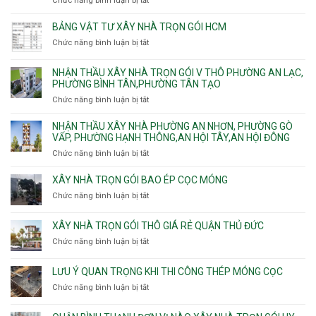
Chức năng bình luận bị tắt
ở
và
Tây,
Phường
sạt
Công
Cát
Tân
Tân
đào
ty
Lái
BẢNG VẬT TƯ XÂY NHÀ TRỌN GÓI HCM
Thới
Bình,
hầm
xây
Hiệp,
Chức năng bình luận bị tắt
Bảy
ở
nhà
Thới
Hiền,
Bảng
trọn
An
Tân
vật
NHẬN THẦU XÂY NHÀ TRỌN GÓI V THÔ PHƯỜNG AN LẠC,
gói
và
Sơn,Tân
tư
PHƯỜNG BÌNH TÂN,PHƯỜNG TÂN TẠO
Phường
An
Hòa,
xây
Tân
Phú
Chức năng bình luận bị tắt
ở
Tân
nhà
Phú,
Đông.
Nhận
Sơn
trọn
Phường
thầu
NHẬN THẦU XÂY NHÀ PHƯỜNG AN NHƠN, PHƯỜNG GÒ
Nhất
gói
Tân
xây
VẤP, PHƯỜNG HẠNH THÔNG,AN HỘI TÂY,AN HỘI ĐÔNG
HCM
Sơn
nhà
Chức năng bình luận bị tắt
ở
Nhì,
trọn
Nhận
Phú
gói
thầu
XÂY NHÀ TRỌN GÓI BAO ÉP CỌC MÓNG
Thạnh,
v
xây
Phú
Chức năng bình luận bị tắt
thô
ở
nhà
Thọ
Phường
Xây
Phường
Hòa
An
nhà
XÂY NHÀ TRỌN GÓI THÔ GIÁ RẺ QUẬN THỦ ĐỨC
An
Lạc,
trọn
Nhơn,
Chức năng bình luận bị tắt
ở
Phường
gói
Phường
Xây
Bình
bao
Gò
nhà
Tân,Phường
ép
LƯU Ý QUAN TRỌNG KHI THI CÔNG THÉP MÓNG CỌC
Vấp,
trọn
Tân
cọc
Phường
Chức năng bình luận bị tắt
ở
gói
Tạo
móng
Hạnh
Lưu
thô
Thông,An
ý
giá