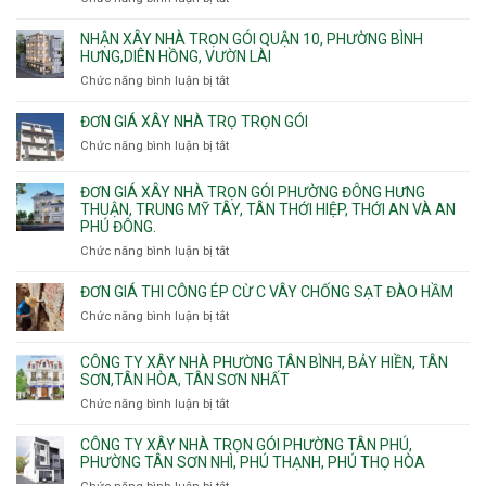
trọn
Đơn
gói
giá
NHẬN XÂY NHÀ TRỌN GÓI QUẬN 10, PHƯỜNG BÌNH
Phường
xây
HƯNG,DIÊN HỒNG, VƯỜN LÀI
Hiệp
nhà
Chức năng bình luận bị tắt
ở
Bình,
phường
Nhận
Tam
Gia
xây
Bình,
ĐƠN GIÁ XÂY NHÀ TRỌ TRỌN GÓI
Định,
nhà
Thủ
Chức năng bình luận bị tắt
Bình
ở
trọn
Đức,
Thạnh,
Đơn
gói
Linh
Thạnh
giá
ĐƠN GIÁ XÂY NHÀ TRỌN GÓI PHƯỜNG ĐÔNG HƯNG
Quận
Xuân,
Mỹ
xây
THUẬN, TRUNG MỸ TÂY, TÂN THỚI HIỆP, THỚI AN VÀ AN
10,
Long
Tây,Bình
nhà
PHÚ ĐÔNG.
Phường
Bình,
Lợi
trọ
Bình
Tăng
Chức năng bình luận bị tắt
ở
Trung
trọn
Hưng,Diên
Nhơn
Đơn
gói
Hồng,
Phú,
giá
ĐƠN GIÁ THI CÔNG ÉP CỪ C VÂY CHỐNG SẠT ĐÀO HẦM
Vườn
Phước
xây
Chức năng bình luận bị tắt
ở
Lài
Long,
nhà
Đơn
Long
trọn
giá
Phước,
CÔNG TY XÂY NHÀ PHƯỜNG TÂN BÌNH, BẢY HIỀN, TÂN
gói
thi
Long
SƠN,TÂN HÒA, TÂN SƠN NHẤT
Phường
công
Trường,
Đông
Chức năng bình luận bị tắt
ở
ép
An
Hưng
Công
cừ
Khánh,
Thuận,
ty
CÔNG TY XÂY NHÀ TRỌN GÓI PHƯỜNG TÂN PHÚ,
C
Bình
Trung
xây
PHƯỜNG TÂN SƠN NHÌ, PHÚ THẠNH, PHÚ THỌ HÒA
vây
Trưng
Mỹ
nhà
chống