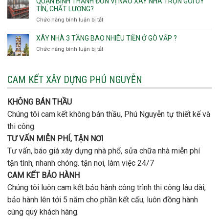
QUẬN BÌNH THẠNH ĐƠN VỊ NÀO XÂY NHÀ TRỌN GÓI UY
Hội
quan
rẻ
TÍN, CHẤT LƯỢNG?
Tây,An
trọng
Quận
Chức năng bình luận bị tắt
ở
Hội
khi
Thủ
Quận
Đông
thi
Đức
Bình
XÂY NHÀ 3 TẦNG BAO NHIÊU TIỀN Ở GÒ VẤP ?
công
Thạnh
thép
Chức năng bình luận bị tắt
ở
đơn
móng
Xây
vị
cọc
nhà
nào
3
CAM KẾT XÂY DỰNG PHÚ NGUYỄN
xây
tầng
nhà
bao
trọn
nhiêu
KHÔNG BÁN THẦU
gói
tiền
uy
Chúng tôi cam kết không bán thầu, Phú Nguyễn tự thiết kế và
ở
tín,
Gò
thi công.
chất
Vấp
lượng?
TƯ VẤN MIỄN PHÍ, TẬN NƠI
?
Tư vấn, báo giá xây dựng nhà phổ, sửa chữa nhà miễn phí
tận tình, nhanh chóng. tận nơi, làm việc 24/7
CAM KẾT BẢO HÀNH
Chúng tôi luôn cam kết bảo hành công trình thi công lâu dài,
bảo hành lên tới 5 năm cho phần kết cấu, luôn đồng hành
cùng quý khách hàng.