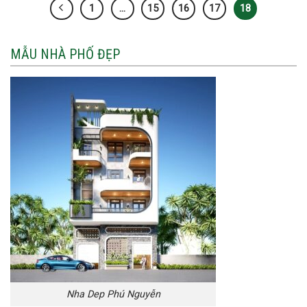
1
…
15
16
17
18
MẪU NHÀ PHỐ ĐẸP
Nha Dep Phú Nguyễn