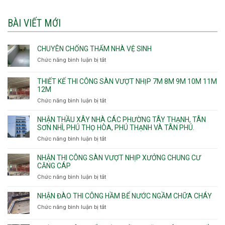
BÀI VIẾT MỚI
CHUYÊN CHỐNG THẤM NHÀ VỆ SINH
Chức năng bình luận bị tắt
ở
Chuyên
chống
THIẾT KẾ THI CÔNG SÀN VƯỢT NHỊP 7M 8M 9M 10M 11M
thấm
12M
nhà
Chức năng bình luận bị tắt
ở
vệ
Thiết
sinh
kế
NHẬN THẦU XÂY NHÀ CÁC PHƯỜNG TÂY THẠNH, TÂN
thi
SƠN NHÌ, PHÚ THỌ HÒA, PHÚ THẠNH VÀ TÂN PHÚ.
công
Chức năng bình luận bị tắt
ở
sàn
Nhận
vượt
thầu
NHẬN THI CÔNG SÀN VƯỢT NHỊP XƯỞNG CHUNG CƯ
nhịp
xây
CĂNG CÁP
7m
nhà
Chức năng bình luận bị tắt
ở
8m
các
Nhận
9m
phường
thi
10m
NHẬN ĐÀO THI CÔNG HẦM BỂ NƯỚC NGẦM CHỮA CHÁY
Tây
công
11m
Chức năng bình luận bị tắt
Thạnh,
ở
sàn
12m
Tân
Nhận
vượt
Sơn
đào