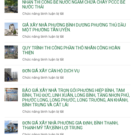
NHẬN THI CÔNG BỂ NƯỚC NGẦM CHỮA CHÁY PCCC BỂ
nhịp
Nhì,
thi
NƯỚC THẢI
xưởng
Phú
công
chung
Chức năng bình luận bị tắt
ở
Thọ
hầm
cư
Nhận
Hòa,
bể
căng
thi
GIÁ XÂY NHÀ PHƯỜNG BÌNH DƯƠNG PHƯỜNG THỦ DẦU
Phú
nước
cáp
công
MỘT PHƯỜNG TÂN UYÊN.
Thạnh
Ngầm
bể
và
chữa
Chức năng bình luận bị tắt
ở
nước
Tân
cháy
Giá
ngầm
Phú.
xây
QUY TRÌNH THI CÔNG PHẦN THÔ NHÂN CÔNG HOÀN
chữa
nhà
THIỆN
cháy
Phường
Chức năng bình luận bị tắt
ở
pccc
Bình
Quy
bể
Dương
trình
nước
ĐƠN GIÁ XÂY CĂN HỘ DỊCH VỤ
Phường
thi
thải
Chức năng bình luận bị tắt
Thủ
ở
công
Dầu
Đơn
phần
Một
giá
BÁO GIÁ XÂY NHÀ TRỌN GÓI PHƯỜNG HIỆP BÌNH, TAM
thô
Phường
xây
BÌNH, THỦ ĐỨC, LINH XUÂN, LONG BÌNH, TĂNG NHƠN PHÚ,
nhân
Tân
căn
PHƯỚC LONG, LONG PHƯỚC, LONG TRƯỜNG, AN KHÁNH,
công
Uyên.
hộ
BÌNH TRƯNG VÀ CÁT LÁI
hoàn
dịch
thiện
Chức năng bình luận bị tắt
ở
vụ
Báo
giá
ĐƠN GIÁ XÂY NHÀ PHƯỜNG GIA ĐỊNH, BÌNH THẠNH,
xây
THẠNH MỸ TÂY,BÌNH LỢI TRUNG
nhà
Chức năng bình luận bị tắt
ở