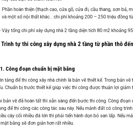
Phần hoàn thiện (thạch cao, cửa gỗ, cửa đi, cầu thang, sơn bả, má
và một số nội thất khác… chi phí khoảng 200 – 250 triệu đồng tùy
 Vậy tổng chi phí xây dựng nhà 2 tầng diện tích 80 m2 khoảng 95
. Trình tự thi công xây dựng nhà 2 tầng từ phần thô đế
.1. Công đoạn chuẩn bị mặt bằng
n tảng để thi công xây nhà chính là bản vẽ thiết kế. Trong bản vẽ t
u. Chuẩn bị trước thiết kế giúp việc thi công được thuận lợi giảm t
i bản vẽ đã hoàn tất thì sẵn sàng đến bước thi công. Công đoạn
ọng để thi công các công tác sau này. Nếu mảnh đất có công trìn
iều cây cối nhiều đá lớn thì phải tiến hành dọn bỏ san lấp. Nếu m
 mặt bằng sẽ đơn giản hơn rất nhiều.