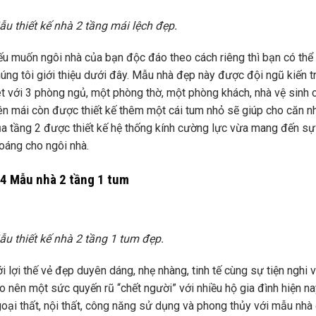
u thiết kế nhà 2 tầng mái lệch đẹp.
u muốn ngôi nhà của bạn độc đáo theo cách riêng thì bạn có thể
úng tôi giới thiệu dưới đây. Mẫu nhà đẹp này được đội ngũ kiến tr
t với 3 phòng ngủ, một phòng thờ, một phòng khách, nhà vệ sinh c
ên mái còn được thiết kế thêm một cái tum nhỏ sẽ giúp cho căn 
a tầng 2 được thiết kế hệ thống kính cường lực vừa mang đến sự
oáng cho ngôi nhà.
.4 Mẫu nhà 2 tầng 1 tum
u thiết kế nhà 2 tầng 1 tum đẹp.
i lợi thế vẻ đẹp duyên dáng, nhẹ nhàng, tinh tế cùng sự tiện ngh
o nên một sức quyến rũ “chết người” với nhiều hộ gia đình hiện na
oại thất, nội thất, công năng sử dụng và phong thủy với mẫu nhà 