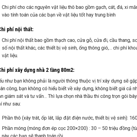
Chi phí cho các nguyên vật liệu thô bao gồm gạch, cát, đá, xi m
vào tính toán của các bạn về vật liệu tốt hay trung bình
hi phí nội thất:
Chi phí nội thất bao gồm thạch cao, cửa gỗ, cửa đi, cầu thang, s
số nội thất khác, các thiết bị vệ sinh, ống thông gió,… chi phí k
vật liệu.
Chi phí xây dựng nhà 2 tầng 80m2:
u như bạn không phải là người thông thuộc vị trí xây dựng sẽ gặp
ân công, bạn không có hiểu biết về xây dựng, không biết giá cả 
n giám sát và tư vấn… Thì lựa chọn nhà thầu thi công trọn gói bây 
í như sau:
Phần thô (xây trát, ốp lát, lắp đặt điện nước, thiết bị vệ sinh): 
Phần móng (móng đơn ép cọc 200×200) : 30 – 50 triệu đồng (tù
này các bạn sẽ thanh toán rồi.