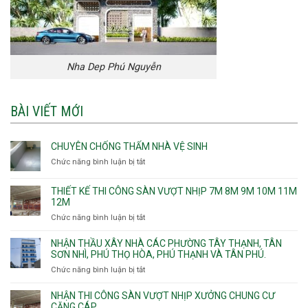
Nha Dep Phú Nguyễn
BÀI VIẾT MỚI
CHUYÊN CHỐNG THẤM NHÀ VỆ SINH
Chức năng bình luận bị tắt
ở
Chuyên
chống
THIẾT KẾ THI CÔNG SÀN VƯỢT NHỊP 7M 8M 9M 10M 11M
thấm
12M
nhà
Chức năng bình luận bị tắt
ở
vệ
Thiết
sinh
kế
NHẬN THẦU XÂY NHÀ CÁC PHƯỜNG TÂY THẠNH, TÂN
thi
SƠN NHÌ, PHÚ THỌ HÒA, PHÚ THẠNH VÀ TÂN PHÚ.
công
Chức năng bình luận bị tắt
ở
sàn
Nhận
vượt
thầu
NHẬN THI CÔNG SÀN VƯỢT NHỊP XƯỞNG CHUNG CƯ
nhịp
xây
CĂNG CÁP