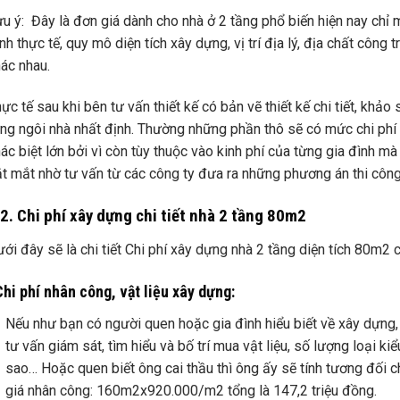
u ý: Đây là đơn giá dành cho nhà ở 2 tầng phổ biến hiện nay chỉ
ình thực tế, quy mô diện tích xây dựng, vị trí địa lý, địa chất công
ác nhau.
ực tế sau khi bên tư vấn thiết kế có bản vẽ thiết kế chi tiết, khảo 
ng ngôi nhà nhất định. Thường những phần thô sẽ có mức chi phí
ác biệt lớn bởi vì còn tùy thuộc vào kinh phí của từng gia đình m
t mắt nhờ tư vấn từ các công ty đưa ra những phương án thi côn
.2. Chi phí xây dựng chi tiết nhà 2 tầng 80m2
ới đây sẽ là chi tiết Chi phí xây dựng nhà 2 tầng diện tích 80m2
hi phí nhân công, vật liệu xây dựng:
Nếu như bạn có người quen hoặc gia đình hiểu biết về xây dựng
tư vấn giám sát, tìm hiểu và bố trí mua vật liệu, số lượng loại kiể
sao… Hoặc quen biết ông cai thầu thì ông ấy sẽ tính tương đối 
giá nhân công: 160m2x920.000/m2 tổng là 147,2 triệu đồng.