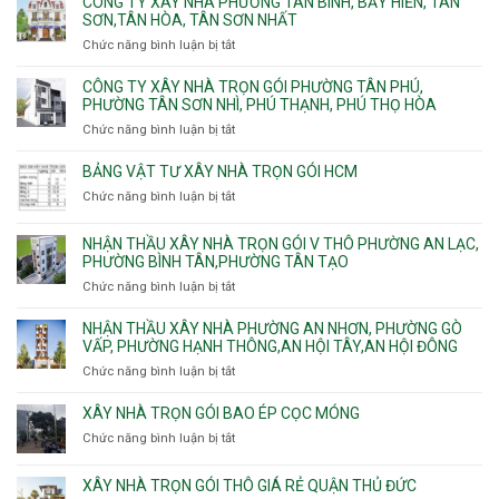
CÔNG TY XÂY NHÀ PHƯỜNG TÂN BÌNH, BẢY HIỀN, TÂN
gói
thi
Long
SƠN,TÂN HÒA, TÂN SƠN NHẤT
Phường
công
Trường,
Đông
Chức năng bình luận bị tắt
ở
ép
An
Hưng
Công
cừ
Khánh,
Thuận,
ty
CÔNG TY XÂY NHÀ TRỌN GÓI PHƯỜNG TÂN PHÚ,
C
Bình
Trung
xây
PHƯỜNG TÂN SƠN NHÌ, PHÚ THẠNH, PHÚ THỌ HÒA
vây
Trưng
Mỹ
nhà
chống
Chức năng bình luận bị tắt
ở
và
Tây,
Phường
sạt
Công
Cát
Tân
Tân
đào
ty
Lái
BẢNG VẬT TƯ XÂY NHÀ TRỌN GÓI HCM
Thới
Bình,
hầm
xây
Hiệp,
Chức năng bình luận bị tắt
Bảy
ở
nhà
Thới
Hiền,
Bảng
trọn
An
Tân
vật
NHẬN THẦU XÂY NHÀ TRỌN GÓI V THÔ PHƯỜNG AN LẠC,
gói
và
Sơn,Tân
tư
PHƯỜNG BÌNH TÂN,PHƯỜNG TÂN TẠO
Phường
An
Hòa,
xây
Tân
Phú
Chức năng bình luận bị tắt
ở
Tân
nhà
Phú,
Đông.
Nhận
Sơn
trọn
Phường
thầu
NHẬN THẦU XÂY NHÀ PHƯỜNG AN NHƠN, PHƯỜNG GÒ
Nhất
gói
Tân
xây
VẤP, PHƯỜNG HẠNH THÔNG,AN HỘI TÂY,AN HỘI ĐÔNG
HCM
Sơn
nhà
Chức năng bình luận bị tắt
ở
Nhì,
trọn
Nhận
Phú
gói
thầu
XÂY NHÀ TRỌN GÓI BAO ÉP CỌC MÓNG
Thạnh,
v
xây
Phú
Chức năng bình luận bị tắt
thô
ở
nhà
Thọ
Phường
Xây
Phường
Hòa
An
nhà
XÂY NHÀ TRỌN GÓI THÔ GIÁ RẺ QUẬN THỦ ĐỨC
An
Lạc,
trọn