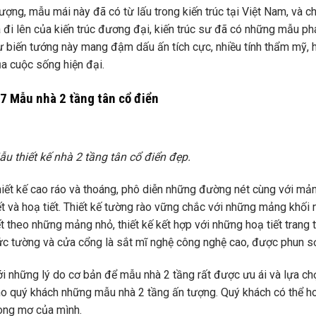
ượng, mẫu mái này đã có từ lấu trong kiến trúc tại Việt Nam, và 
 đi lên của kiến trúc đương đại, kiến trúc sư đã có những mẫu phá
 biến tướng này mang đậm dấu ấn tích cực, nhiều tính thẩm mỹ, h
a cuộc sống hiện đại.
.7 Mẫu nhà 2 tầng tân cổ điển
u thiết kế nhà 2 tầng tân cổ điển đẹp.
iết kế cao ráo và thoáng, phô diễn những đường nét cùng với mản
ết và hoạ tiết. Thiết kế tường rào vững chắc với những mảng khối n
t theo những mảng nhỏ, thiết kế kết hợp với những hoạ tiết trang 
c tường và cửa cổng là sắt mĩ nghệ công nghệ cao, được phun sơ
i những lý do cơ bản để mẫu nhà 2 tầng rất được ưu ái và lựa ch
o quý khách những mẫu nhà 2 tầng ấn tượng. Quý khách có thể ho
ong mơ của mình.