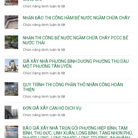
7m
nhà
Chức năng bình luận bị tắt
ở
8m
các
Nhận
9m
phường
thi
10m
NHẬN ĐÀO THI CÔNG HẦM BỂ NƯỚC NGẦM CHỮA CHÁY
Tây
công
11m
Chức năng bình luận bị tắt
Thạnh,
ở
sàn
12m
Tân
Nhận
vượt
Sơn
đào
NHẬN THI CÔNG BỂ NƯỚC NGẦM CHỮA CHÁY PCCC BỂ
nhịp
Nhì,
thi
NƯỚC THẢI
xưởng
Phú
công
chung
Chức năng bình luận bị tắt
ở
Thọ
hầm
cư
Nhận
Hòa,
bể
căng
thi
GIÁ XÂY NHÀ PHƯỜNG BÌNH DƯƠNG PHƯỜNG THỦ DẦU
Phú
nước
cáp
công
MỘT PHƯỜNG TÂN UYÊN.
Thạnh
Ngầm
bể
và
chữa
Chức năng bình luận bị tắt
ở
nước
Tân
cháy
Giá
ngầm
Phú.
xây
QUY TRÌNH THI CÔNG PHẦN THÔ NHÂN CÔNG HOÀN
chữa
nhà
THIỆN
cháy
Phường
Chức năng bình luận bị tắt
ở
pccc
Bình
Quy
bể
Dương
trình
nước
ĐƠN GIÁ XÂY CĂN HỘ DỊCH VỤ
Phường
thi
thải
Chức năng bình luận bị tắt
Thủ
ở
công
Dầu
Đơn
phần
Một
giá
BÁO GIÁ XÂY NHÀ TRỌN GÓI PHƯỜNG HIỆP BÌNH, TAM
thô
Phường
xây
BÌNH, THỦ ĐỨC, LINH XUÂN, LONG BÌNH, TĂNG NHƠN PHÚ,
nhân
Tân
căn
PHƯỚC LONG, LONG PHƯỚC, LONG TRƯỜNG, AN KHÁNH,