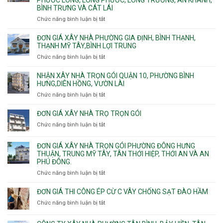
công
Uyên.
hộ
BÌNH TRƯNG VÀ CÁT LÁI
hoàn
dịch
thiện
Chức năng bình luận bị tắt
ở
vụ
Báo
giá
ĐƠN GIÁ XÂY NHÀ PHƯỜNG GIA ĐỊNH, BÌNH THẠNH,
xây
THẠNH MỸ TÂY,BÌNH LỢI TRUNG
nhà
Chức năng bình luận bị tắt
ở
trọn
Đơn
gói
giá
NHẬN XÂY NHÀ TRỌN GÓI QUẬN 10, PHƯỜNG BÌNH
Phường
xây
HƯNG,DIÊN HỒNG, VƯỜN LÀI
Hiệp
nhà
Chức năng bình luận bị tắt
ở
Bình,
phường
Nhận
Tam
Gia
xây
Bình,
ĐƠN GIÁ XÂY NHÀ TRỌ TRỌN GÓI
Định,
nhà
Thủ
Chức năng bình luận bị tắt
Bình
ở
trọn
Đức,
Thạnh,
Đơn
gói
Linh
Thạnh
giá
ĐƠN GIÁ XÂY NHÀ TRỌN GÓI PHƯỜNG ĐÔNG HƯNG
Quận
Xuân,
Mỹ
xây
THUẬN, TRUNG MỸ TÂY, TÂN THỚI HIỆP, THỚI AN VÀ AN
10,
Long
Tây,Bình
nhà
PHÚ ĐÔNG.
Phường
Bình,
Lợi
trọ
Bình
Tăng
Chức năng bình luận bị tắt
ở
Trung
trọn
Hưng,Diên
Nhơn
Đơn
gói
Hồng,
Phú,
giá
ĐƠN GIÁ THI CÔNG ÉP CỪ C VÂY CHỐNG SẠT ĐÀO HẦM
Vườn
Phước
xây
Chức năng bình luận bị tắt
ở
Lài
Long,
nhà
Đơn
Long
trọn
giá
Phước,