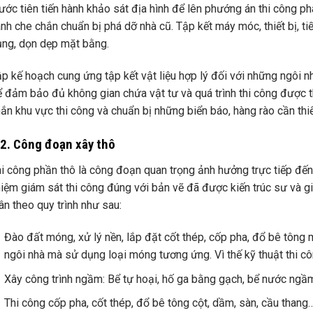
ước tiên tiến hành khảo sát địa hình để lên phướng án thi công phá
nh che chắn chuẩn bị phá dỡ nhà cũ. Tập kết máy móc, thiết bị, tiế
ng, dọn dẹp mặt bằng.
p kế hoạch cung ứng tập kết vật liệu hợp lý đối với những ngôi nh
 đảm bảo đủ không gian chứa vật tư và quá trình thi công được thu
ắn khu vực thi công và chuẩn bị những biển báo, hàng rào cần thi
.2. Công đoạn xây thô
i công phần thô là công đoạn quan trọng ảnh hưởng trực tiếp đến
iệm giám sát thi công đúng với bản vẽ đã được kiến trúc sư và g
ân theo quy trình như sau:
Đào đất móng, xử lý nền, lắp đặt cốt thép, cốp pha, đổ bê tông 
ngôi nhà mà sử dụng loại móng tương ứng. Vì thế kỹ thuật thi c
Xây công trình ngầm: Bể tự hoại, hố ga bằng gạch, bể nước ngầ
Thi công cốp pha, cốt thép, đổ bê tông cột, dầm, sàn, cầu thang…