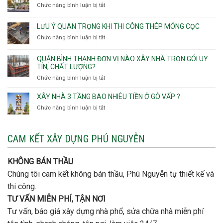
Nhơn,
Chức năng bình luận bị tắt
ở
Phường
gói
Phường
Xây
Bình
bao
Gò
nhà
Tân,Phường
ép
LƯU Ý QUAN TRỌNG KHI THI CÔNG THÉP MÓNG CỌC
Vấp,
trọn
Tân
cọc
Phường
Chức năng bình luận bị tắt
ở
gói
Tạo
móng
Hạnh
Lưu
thô
Thông,An
ý
giá
QUẬN BÌNH THẠNH ĐƠN VỊ NÀO XÂY NHÀ TRỌN GÓI UY
Hội
quan
rẻ
TÍN, CHẤT LƯỢNG?
Tây,An
trọng
Quận
Chức năng bình luận bị tắt
ở
Hội
khi
Thủ
Quận
Đông
thi
Đức
Bình
XÂY NHÀ 3 TẦNG BAO NHIÊU TIỀN Ở GÒ VẤP ?
công
Thạnh
thép
Chức năng bình luận bị tắt
ở
đơn
móng
Xây
vị
cọc
nhà
nào
3
CAM KẾT XÂY DỰNG PHÚ NGUYỄN
xây
tầng
nhà
bao
trọn
nhiêu
KHÔNG BÁN THẦU
gói
tiền
uy
Chúng tôi cam kết không bán thầu, Phú Nguyễn tự thiết kế và
ở
tín,
Gò
thi công.
chất
Vấp
lượng?
TƯ VẤN MIỄN PHÍ, TẬN NƠI
?
Tư vấn, báo giá xây dựng nhà phổ, sửa chữa nhà miễn phí