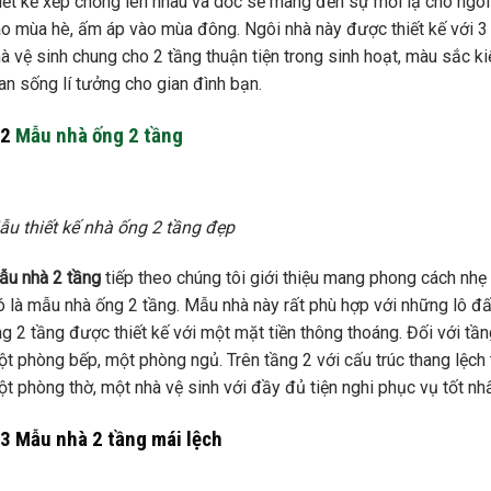
iết kế xếp chồng lên nhau và dốc sẽ mang đến sự mới lạ cho ngô
o mùa hè, ấm áp vào mùa đông. Ngôi nhà này được thiết kế với 
à vệ sinh chung cho 2 tầng thuận tiện trong sinh hoạt, màu sắc 
an sống lí tưởng cho gian đình bạn.
.2
Mẫu nhà ống 2 tầng
u thiết kế nhà ống 2 tầng đẹp
ẫu nhà 2 tầng
tiếp theo chúng tôi giới thiệu mang phong cách nhẹ 
 là mẫu nhà ống 2 tầng. Mẫu nhà này rất phù hợp với những lô đấ
g 2 tầng được thiết kế với một mặt tiền thông thoáng. Đối với tầ
t phòng bếp, một phòng ngủ. Trên tầng 2 với cấu trúc thang lệch 
t phòng thờ, một nhà vệ sinh với đầy đủ tiện nghi phục vụ tốt nh
.3 Mẫu nhà 2 tầng mái lệch