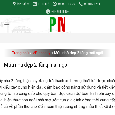
Bỏ
ĐỊA ĐIỂM
LIÊN HỆ
08:00 - 17:00
0988334641
qua
+84988334641
nội
dung
Đơn giá xây d
Trang chủ
»
VB pháp lý
»
Mẫu nhà đẹp 2 tầng mái ngói
Mẫu nhà đẹp 2 tầng mái ngói
y nhà 2 tầng hiện nay đang trở thành xu hướng thiết kế được nhiều
i kiểu xây dựng hiện đại, đảm bảo công năng sử dụng và tiết kiệm
úng tôi sẽ cung cấp cho quý bạn đọc cách dự toán kinh phí xây dự
ai hiện thực hóa ngôi nhà mơ ước của gia đình đồng thời cung cấp
ủ cả về phần thô cho đến hoàn thiện cùng những mẫu thiết kế đa 