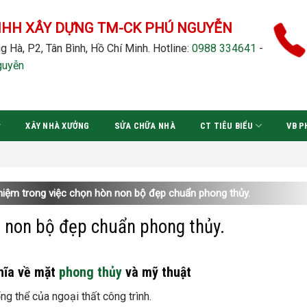
NHH XÂY DỰNG TM-CK PHÚ NGUYỄN
g Hà, P2, Tân Bình, Hồ Chí Minh.
Hotline:
0988 334641
-
guyễn
XÂY NHÀ XƯỞNG
SỬA CHỮA NHÀ
CT TIÊU BIỂU
VB P
Đ
hiệm trong việc chọn hòn non bộ đẹp chuẩn phong thủy.
n non bộ đẹp chuẩn phong thủy.
hĩa về mặt
phong thủy
và mỹ thuật
g thể của ngoại thất công trình.