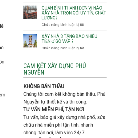
Lưu
giá
Tây,An
ý
QUẬN BÌNH THẠNH ĐƠN VỊ NÀO
rẻ
Hội
quan
XÂY NHÀ TRỌN GÓI UY TÍN, CHẤT
Quận
Đông
LƯỢNG?
trọng
Thủ
khi
Chức năng bình luận bị tắt
ở
dễ
Đức
thi
Quận
công
Bình
XÂY NHÀ 3 TẦNG BAO NHIÊU
thép
Thạnh
TIỀN Ở GÒ VẤP ?
móng
đơn
ao.
Chức năng bình luận bị tắt
ở
cọc
vị
Xây
nào
nhà
uồn
xây
3
CAM KẾT XÂY DỰNG PHÚ
nhà
tầng
NGUYỄN
trọn
bao
gói
nhiêu
uy
tiền
KHÔNG BÁN THẦU
tín,
ở
chất
Chúng tôi cam kết không bán thầu, Phú
iêm
Gò
lượng?
Vấp
Nguyễn tự thiết kế và thi công.
?
TƯ VẤN MIỄN PHÍ, TẬN NƠI
Tư vấn, báo giá xây dựng nhà phổ, sửa
chữa nhà miễn phí tận tình, nhanh
chóng. tận nơi, làm việc 24/7