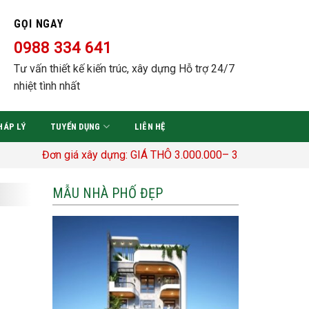
GỌI NGAY
0988 334 641
Tư vấn thiết kế kiến trúc, xây dựng Hỗ trợ 24/7
nhiệt tình nhất
HÁP LÝ
TUYỂN DỤNG
LIÊN HỆ
ơn giá xây dựng: GIÁ THÔ 3.000.000– 3.400.000 Đ/M2 TRỌN GÓ
MẪU NHÀ PHỐ ĐẸP