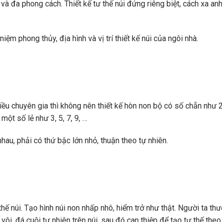
 và đa phong cách. Thiết kế tư thế núi đứng riêng biệt, cách xa an
 niệm phong thủy, địa hình và vị trí thiết kế núi của ngôi nhà.
u chuyên gia thì không nên thiết kế hòn non bộ có số chẵn như 2,
một số lẻ như 3, 5, 7, 9, …
au, phải có thứ bậc lớn nhỏ, thuận theo tự nhiên.
thế núi. Tạo hình núi non nhấp nhô, hiểm trở như thật. Người ta th
vôi, đá cuội tự nhiên trên núi, sau đó can thiệp để tạo tư thế theo