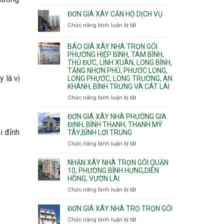
Quy
nước
Dương
trình
ĐƠN GIÁ XÂY CĂN HỘ DỊCH VỤ
thải
Phường
thi
Chức năng bình luận bị tắt
Thủ
ở
công
Dầu
Đơn
phần
Một
giá
BÁO GIÁ XÂY NHÀ TRỌN GÓI
thô
Phường
xây
PHƯỜNG HIỆP BÌNH, TAM BÌNH,
nhân
Tân
căn
THỦ ĐỨC, LINH XUÂN, LONG BÌNH,
công
Uyên.
hộ
TĂNG NHƠN PHÚ, PHƯỚC LONG,
hoàn
dịch
 là vị
LONG PHƯỚC, LONG TRƯỜNG, AN
thiện
vụ
KHÁNH, BÌNH TRƯNG VÀ CÁT LÁI
Chức năng bình luận bị tắt
ở
Báo
giá
ĐƠN GIÁ XÂY NHÀ PHƯỜNG GIA
xây
ĐỊNH, BÌNH THẠNH, THẠNH MỸ
i đỉnh
TÂY,BÌNH LỢI TRUNG
nhà
trọn
Chức năng bình luận bị tắt
ở
gói
Đơn
Phường
giá
NHẬN XÂY NHÀ TRỌN GÓI QUẬN
Hiệp
xây
10, PHƯỜNG BÌNH HƯNG,DIÊN
Bình,
HỒNG, VƯỜN LÀI
nhà
Tam
phường
Chức năng bình luận bị tắt
ở
Bình,
Gia
Nhận
Thủ
Định,
xây
ĐƠN GIÁ XÂY NHÀ TRỌ TRỌN GÓI
Đức,
Bình
nhà
Linh
Chức năng bình luận bị tắt
ở
Thạnh,
trọn