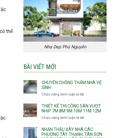
đặc
 có thể
Nha Dep Phú Nguyễn
BÀI VIẾT MỚI
CHUYÊN CHỐNG THẤM NHÀ VỆ
SINH
Chức năng bình luận bị tắt
ở
Chuyên
chống
THIẾT KẾ THI CÔNG SÀN VƯỢT
thấm
NHỊP 7M 8M 9M 10M 11M 12M
nhà
oặc
Chức năng bình luận bị tắt
ở
vệ
Thiết
sinh
kế
NHẬN THẦU XÂY NHÀ CÁC
thi
PHƯỜNG TÂY THẠNH, TÂN SƠN