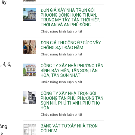
Xuân,
h ấy
Đơn
Thạnh
gói
Long
giá
Mỹ
ĐƠN GIÁ XÂY NHÀ TRỌN GÓI
Quận
Bình,
xây
Tây,Bình
PHƯỜNG ĐÔNG HƯNG THUẬN,
10,
Tăng
nhà
Lợi
TRUNG MỸ TÂY, TÂN THỚI HIỆP,
Phường
Nhơn
trọ
Trung
THỚI AN VÀ AN PHÚ ĐÔNG.
Bình
Phú,
trọn
Hưng,Diên
Chức năng bình luận bị tắt
Phước
ở
gói
Hồng,
Long,
Đơn
Vườn
Long
giá
ĐƠN GIÁ THI CÔNG ÉP CỪ C VÂY
Lài
Phước,
xây
CHỐNG SẠT ĐÀO HẦM
Long
nhà
Chức năng bình luận bị tắt
ở
Trường,
trọn
Đơn
An
gói
 4, 6,
giá
CÔNG TY XÂY NHÀ PHƯỜNG TÂN
Khánh,
Phường
thi
BÌNH, BẢY HIỀN, TÂN SƠN,TÂN
Bình
Đông
HÒA, TÂN SƠN NHẤT
công
Trưng
Hưng
ép
Chức năng bình luận bị tắt
ở
và
Thuận,
cừ
Công
Cát
Trung
C
ty
CÔNG TY XÂY NHÀ TRỌN GÓI
Lái
Mỹ
vây
xây
PHƯỜNG TÂN PHÚ, PHƯỜNG TÂN
Tây,
chống
SƠN NHÌ, PHÚ THẠNH, PHÚ THỌ
nhà
Tân
sạt
HÒA
Phường
Thới
đào
Tân
Hiệp,
Chức năng bình luận bị tắt
ở
hầm
Bình,
Thới
Công
Bảy
An
ty
BẢNG VẬT TƯ XÂY NHÀ TRỌN
ường
Hiền,
và
xây
GÓI HCM
 ý
Tân
An