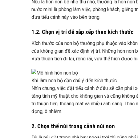
Nếu là hòn non bộ nhỏ thu nhỏ, thường là hòn non b
nước mini là phòng làm việc, phòng khách, giếng t
đưa tiểu cảnh này vào bên trong.
1.2. Chọn vị trí để sắp xếp theo kích thước
Kích thước của non bộ thường phụ thuộc vào không
của không gian để xác định vị trí. Những hòn non b
Vừa thuận tiện đi lại, rộng rãi, vừa thể hiện được
Khi làm non bộ cần chú ý đến kích thước
Nhìn chung, việc đặt tiểu cảnh ở đâu sẽ cần phải xem
tăng tính mỹ thuật cho không gian và cũng không ản
trí thuận tiện, thoáng mát và nhiều ánh sáng. Thác
đọng, ô nhiễm.
2. Chọn thế núi trong cảnh núi non
Dù là núi đặt trong nhà hay ngoài trời thì cũng phả