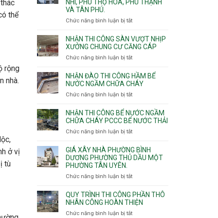
NHÌ, PHÚ THỌ HÒA, PHÚ THẠNH
công
 thác
VÀ TÂN PHÚ.
sàn
có thể
vượt
Chức năng bình luận bị tắt
ở
nhịp
Nhận
7m
thầu
NHẬN THI CÔNG SÀN VƯỢT NHỊP
8m
xây
XƯỞNG CHUNG CƯ CĂNG CÁP
9m
nhà
Chức năng bình luận bị tắt
ở
10m
các
Nhận
ộ rộng
11m
phường
thi
NHẬN ĐÀO THI CÔNG HẦM BỂ
12m
Tây
n nhà.
công
NƯỚC NGẦM CHỮA CHÁY
Thạnh,
sàn
Chức năng bình luận bị tắt
ở
Tân
vượt
Nhận
Sơn
nhịp
đào
Nhì,
NHẬN THI CÔNG BỂ NƯỚC NGẦM
xưởng
thi
CHỮA CHÁY PCCC BỂ NƯỚC THẢI
Phú
chung
công
Thọ
Chức năng bình luận bị tắt
ở
cư
hầm
Hòa,
lộc,
Nhận
căng
bể
Phú
thi
cáp
GIÁ XÂY NHÀ PHƯỜNG BÌNH
h ở vị
nước
Thạnh
công
DƯƠNG PHƯỜNG THỦ DẦU MỘT
Ngầm
và
ị tù
PHƯỜNG TÂN UYÊN.
bể
chữa
Tân
nước
Chức năng bình luận bị tắt
ở
cháy
Phú.
ngầm
Giá
chữa
xây
QUY TRÌNH THI CÔNG PHẦN THÔ
cháy
nhà
NHÂN CÔNG HOÀN THIỆN
pccc
Phường
Chức năng bình luận bị tắt
ở
bể
thường
Bình