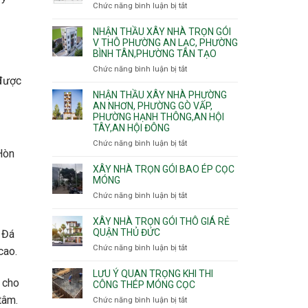
nhà
Chức năng bình luận bị tắt
ở
Sơn,Tân
Phú
trọn
Bảng
Hòa,
Đông.
gói
vật
NHẬN THẦU XÂY NHÀ TRỌN GÓI
Tân
Phường
tư
V THÔ PHƯỜNG AN LẠC, PHƯỜNG
Sơn
Tân
BÌNH TÂN,PHƯỜNG TÂN TẠO
xây
Nhất
Phú,
nhà
Chức năng bình luận bị tắt
ở
Phường
trọn
 được
Nhận
Tân
gói
thầu
NHẬN THẦU XÂY NHÀ PHƯỜNG
Sơn
HCM
xây
AN NHƠN, PHƯỜNG GÒ VẤP,
Nhì,
PHƯỜNG HẠNH THÔNG,AN HỘI
nhà
Phú
TÂY,AN HỘI ĐÔNG
trọn
Thạnh,
gói
Phú
Chức năng bình luận bị tắt
ở
v
 Hòn
Thọ
Nhận
thô
Hòa
thầu
XÂY NHÀ TRỌN GÓI BAO ÉP CỌC
Phường
xây
MÓNG
An
nhà
Chức năng bình luận bị tắt
ở
Lạc,
Phường
Xây
Phường
An
nhà
XÂY NHÀ TRỌN GÓI THÔ GIÁ RẺ
Bình
Nhơn,
trọn
QUẬN THỦ ĐỨC
 Đá
Tân,Phường
Phường
gói
Tân
Chức năng bình luận bị tắt
ở
Gò
cao.
bao
Tạo
Xây
Vấp,
ép
nhà
Phường
LƯU Ý QUAN TRỌNG KHI THI
cọc
t cho
trọn
CÔNG THÉP MÓNG CỌC
Hạnh
móng
gói
Thông,An
tâm.
Chức năng bình luận bị tắt
ở
thô
Hội