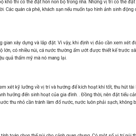
ộ khô thì có thể đặt hòn non bộ trong nhà. Những vị trí có thể đặt
rời. Các quán cà phê, khách sạn nếu muốn tạo hình ảnh sinh động 
 gian xây dựng và lắp đặt. Vì vậy, khi định vị đảo cần xem xét đ
ộ lớn, có nhiều núi, cá nước thường ẩm ướt được thiết kế trước sâ
 hiệu quả thẩm mỹ mà nó mang lại.
 xét kỹ lưỡng về vị trí và hướng để kích hoạt khí tốt, thu hút tài 
h hưởng đến sinh hoạt của gia đình. . Đồng thời, nên đặt tiểu cản
 nước thu nhỏ cần tránh làm đổ nước, nước luôn phải sạch, không b
i tính toán chọn thế núi cho cảnh quan chung. Có một số vị trí núi 