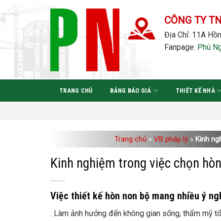
Bỏ
qua
CÔNG TY T
nội
Địa Chỉ: 11A Hồn
dung
Fanpage:
Phú N
TRANG CHỦ
BẢNG BÁO GIÁ
THIẾT KẾ NHÀ
Trang chủ
»
VB pháp lý
»
Kinh ng
Kinh nghiệm trong việc chọn hò
Việc thiết kế hòn non bộ mang nhiều ý ng
. Làm ảnh hưởng đến không gian sống, thẩm mỹ tổn