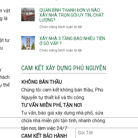
thô
Hội
Lưu
giá
Tây,An
ý
n vật
QUẬN BÌNH THẠNH ĐƠN VỊ NÀO
rẻ
Hội
quan
XÂY NHÀ TRỌN GÓI UY TÍN, CHẤT
Quận
g là
Đông
LƯỢNG?
trọng
Thủ
khi
Chức năng bình luận bị tắt
ở
Đức
thi
Quận
công
Bình
XÂY NHÀ 3 TẦNG BAO NHIÊU TIỀN
ật tư
thép
Thạnh
Ở GÒ VẤP ?
móng
ấu
đơn
Chức năng bình luận bị tắt
ở
cọc
vị
Xây
nào
nhà
xây
3
CAM KẾT XÂY DỰNG PHÚ NGUYỄN
y
nhà
tầng
trọn
hách.
bao
gói
KHÔNG BÁN THẦU
nhiêu
ụ thể
uy
tiền
Chúng tôi cam kết không bán thầu, Phú
tín,
ở
chất
Nguyễn tự thiết kế và thi công.
Gò
lượng?
Vấp
TƯ VẤN MIỄN PHÍ, TẬN NƠI
?
Tư vấn, báo giá xây dựng nhà phổ, sửa
chữa nhà miễn phí tận tình, nhanh chóng.
tận nơi, làm việc 24/7
Gói Tốt
CAM KẾT BẢO HÀNH