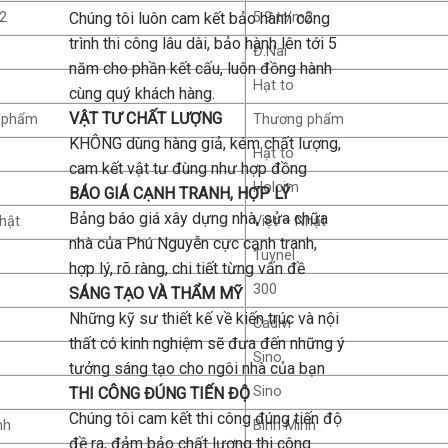
m2
5.9 tr/m2
Chúng tôi luôn cam kết bảo hành công
trình thi công lâu dài, bảo hành lên tới 5
Đ.Nai
năm cho phần kết cấu, luôn đồng hành
Hạt to
cùng quý khách hàng.
VẬT TƯ CHẤT LƯỢNG
 phẩm
Thương phẩm
KHÔNG dùng hàng giả, kém chất lượng,
Hạt to
cam kết vật tư đùng như hợp đồng
Holcim
BÁO GIÁ CẠNH TRANH, HỢP LÝ
Bảng báo giá xây dựng nhà, sửa chữa
Nhật
Việt – Nhật
nhà của Phú Nguyễn cực cạnh tranh,
Tuynel
hợp lý, rõ ràng, chi tiết từng vấn đề
300
SÁNG TẠO VÀ THẨM MỸ
Những kỹ sư thiết kế về kiến trúc và nội
Cadivi
thất có kinh nghiệm sẽ đưa đến những ý
Sino
tưởng sáng tạo cho ngôi nhà của bạn
Sino
THI CÔNG ĐÚNG TIẾN ĐỘ
Chúng tôi cam kết thi công đúng tiến độ
nh
Bình Minh
đề ra, đảm bảo chất lượng thi công