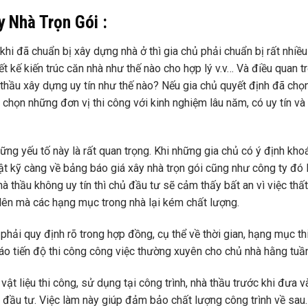
 Nhà Trọn Gói :
khi đã chuẩn bị xây dựng nhà ở thì gia chủ phải chuẩn bị rất nhiều
hiết kế kiến trúc căn nhà như thế nào cho hợp lý v.v… Và điều quan t
hầu xây dựng uy tín như thế nào? Nếu gia chủ quyết định đã chọn
a chọn những đơn vị thi công với kinh nghiệm lâu năm, có uy tín và
ững yếu tố này là rất quan trọng. Khi những gia chủ có ý định kho
hật kỹ càng về bảng báo giá xây nhà trọn gói cũng như công ty đó l
 thầu không uy tín thì chủ đầu tư sẽ cảm thấy bất an vì việc thất
g lên mà các hạng mục trong nhà lại kém chất lượng.
phải quy định rõ trong hợp đồng, cụ thể về thời gian, hạng mục th
áo tiến độ thi công công việc thường xuyên cho chủ nhà hằng tuần
vật liệu thi công, sử dụng tại công trình, nhà thầu trước khi đưa v
 đầu tư. Việc làm này giúp đảm bảo chất lượng công trình về sau.