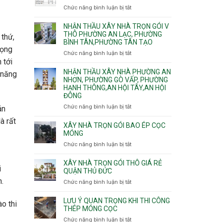
Tân
An
nhà
Chức năng bình luận bị tắt
ở
Sơn,Tân
Phú
trọn
Bảng
Hòa,
Đông.
gói
vật
NHẬN THẦU XÂY NHÀ TRỌN GÓI V
Tân
Phường
tư
THÔ PHƯỜNG AN LẠC, PHƯỜNG
Sơn
 thứ,
Tân
BÌNH TÂN,PHƯỜNG TÂN TẠO
xây
Nhất
Phú,
rọng
nhà
Chức năng bình luận bị tắt
ở
Phường
trọn
 tới
Nhận
Tân
gói
thầu
NHẬN THẦU XÂY NHÀ PHƯỜNG AN
Sơn
 năng
HCM
xây
NHƠN, PHƯỜNG GÒ VẤP, PHƯỜNG
Nhì,
HẠNH THÔNG,AN HỘI TÂY,AN HỘI
nhà
Phú
ĐÔNG
trọn
Thạnh,
gói
Phú
Chức năng bình luận bị tắt
ở
án
v
Thọ
Nhận
à rất
thô
Hòa
thầu
XÂY NHÀ TRỌN GÓI BAO ÉP CỌC
Phường
xây
MÓNG
An
nhà
Chức năng bình luận bị tắt
ở
Lạc,
Phường
Xây
Phường
An
nhà
XÂY NHÀ TRỌN GÓI THÔ GIÁ RẺ
Bình
Nhơn,
i
trọn
QUẬN THỦ ĐỨC
Tân,Phường
Phường
gói
Tân
.
Chức năng bình luận bị tắt
ở
Gò
bao
Tạo
Xây
Vấp,
ép
nhà
Phường
LƯU Ý QUAN TRỌNG KHI THI CÔNG
ào thi
cọc
trọn
THÉP MÓNG CỌC
Hạnh
móng
gói
Thông,An
Chức năng bình luận bị tắt
ở