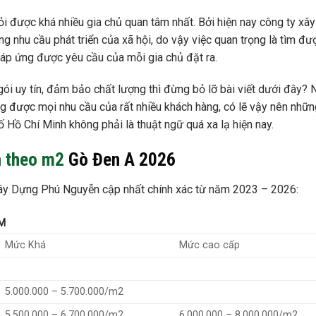
ỏi được khá nhiều gia chủ quan tâm nhất. Bởi hiện nay công ty xây
g nhu cầu phát triển của xã hội, do vậy việc quan trọng là tìm đư
đáp ứng được yêu cầu của mỗi gia chủ đặt ra.
ói uy tín, đảm bảo chất lượng thì đừng bỏ lỡ bài viết dưới đây? 
ng được mọi nhu cầu của rất nhiều khách hàng, có lẽ vậy nên nhữn
ố Hồ Chí Minh không phải là thuật ngữ quá xa lạ hiện nay.
h theo m2
Gò Đen A 2026
 Xây Dựng Phú Nguyễn cập nhất chính xác từ năm 2023 – 2026:
M
Mức Khá
Mức cao cấp
5.000.000 – 5.700.000/m2
5.500.000 – 6.700.000/m2
6.000.000 – 8.000.000/m2