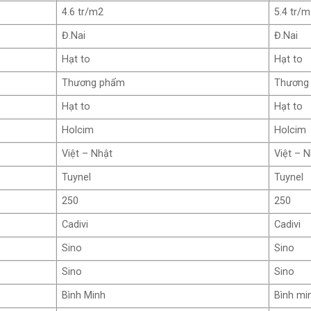
4.6 tr/m2
5.4 tr/
Đ.Nai
Đ.Nai
Hạt to
Hạt to
Thương phẩm
Thương
Hạt to
Hạt to
Holcim
Holcim
Việt – Nhật
Việt – 
Tuynel
Tuynel
250
250
Cadivi
Cadivi
Sino
Sino
Sino
Sino
Bình Minh
Bình mi