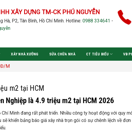
NHH XÂY DỰNG TM-CK PHÚ NGUYỄN
g Hà, P2, Tân Bình, Hồ Chí Minh.
Hotline:
0988 334641
-
guyễn
XÂY NHÀ XƯỞNG
SỬA CHỮA NHÀ
CT TIÊU BIỂU
VB P
riệu m2 tại HCM
n Nghiệp là 4.9 triệu m2 tại HCM 2026
 Chí Minh đang rất phát triển. Nhiều công ty hoạt động với quy m
u sẽ khiến bảng báo giá xây nhà trọn gói có sự chênh lệch về đơn
iểu.