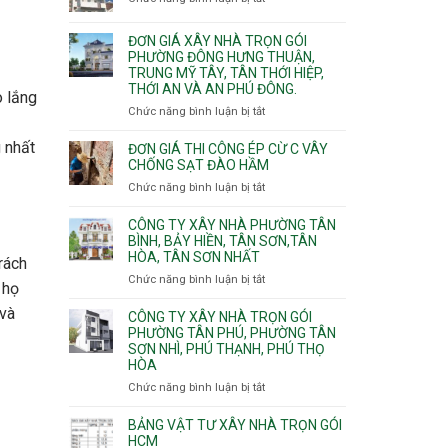
trọn
Xuân,
Đơn
Thạnh
gói
Long
giá
Mỹ
ĐƠN GIÁ XÂY NHÀ TRỌN GÓI
Quận
Bình,
xây
Tây,Bình
PHƯỜNG ĐÔNG HƯNG THUẬN,
10,
Tăng
nhà
Lợi
TRUNG MỸ TÂY, TÂN THỚI HIỆP,
Phường
Nhơn
trọ
Trung
THỚI AN VÀ AN PHÚ ĐÔNG.
Bình
o lắng
Phú,
trọn
Hưng,Diên
Chức năng bình luận bị tắt
Phước
ở
gói
Hồng,
Long,
Đơn
Vườn
 nhất
Long
giá
ĐƠN GIÁ THI CÔNG ÉP CỪ C VÂY
Lài
Phước,
xây
CHỐNG SẠT ĐÀO HẦM
Long
nhà
Chức năng bình luận bị tắt
ở
Trường,
trọn
Đơn
An
gói
giá
CÔNG TY XÂY NHÀ PHƯỜNG TÂN
Khánh,
Phường
thi
BÌNH, BẢY HIỀN, TÂN SƠN,TÂN
Bình
Đông
HÒA, TÂN SƠN NHẤT
công
rách
Trưng
Hưng
ép
Chức năng bình luận bị tắt
ở
và
Thuận,
 họ
cừ
Công
Cát
Trung
C
 và
ty
CÔNG TY XÂY NHÀ TRỌN GÓI
Lái
Mỹ
vây
xây
PHƯỜNG TÂN PHÚ, PHƯỜNG TÂN
Tây,
chống
SƠN NHÌ, PHÚ THẠNH, PHÚ THỌ
nhà
Tân
sạt
HÒA
Phường
Thới
đào
Tân
Hiệp,
Chức năng bình luận bị tắt
ở
hầm
Bình,
Thới
Công
Bảy
An
ty
BẢNG VẬT TƯ XÂY NHÀ TRỌN GÓI
Hiền,
và
xây
HCM