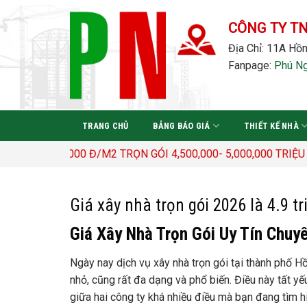
Bỏ
qua
CÔNG TY T
nội
Địa Chỉ: 11A Hồn
dung
Fanpage:
Phú N
TRANG CHỦ
BẢNG BÁO GIÁ
THIẾT KẾ NHÀ
3.400.000 Đ/M2 TRỌN GÓI 4,500,000- 5,000,000 TRIỆU Đ/M
Giá xây nhà trọn gói 2026 là 4.9 t
Giá Xây Nhà Trọn Gói Uy Tín Chuyê
Ngày nay dịch vụ xây nhà trọn gói tại thành phố Hồ
nhỏ, cũng rất đa dạng và phổ biến. Điều này tất yế
giữa hai công ty khá nhiều điều mà bạn đang tìm h