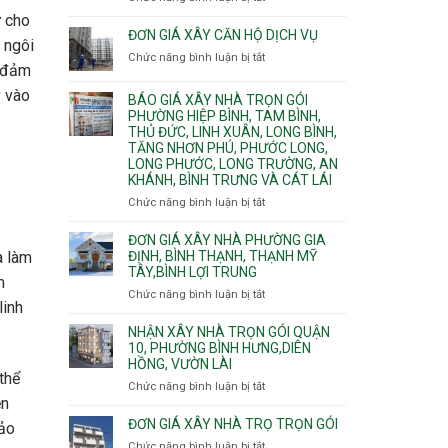
Bình
Quy
nước
ư cho
Dương
trình
ĐƠN GIÁ XÂY CĂN HỘ DỊCH VỤ
thải
Phường
ì ngôi
thi
Chức năng bình luận bị tắt
Thủ
ở
công
n đảm
Dầu
Đơn
phần
Một
giá
 vào
BÁO GIÁ XÂY NHÀ TRỌN GÓI
thô
Phường
xây
PHƯỜNG HIỆP BÌNH, TAM BÌNH,
nhân
Tân
căn
THỦ ĐỨC, LINH XUÂN, LONG BÌNH,
công
Uyên.
hộ
TĂNG NHƠN PHÚ, PHƯỚC LONG,
hoàn
dịch
LONG PHƯỚC, LONG TRƯỜNG, AN
thiện
vụ
KHÁNH, BÌNH TRƯNG VÀ CÁT LÁI
Chức năng bình luận bị tắt
ở
Báo
giá
ĐƠN GIÁ XÂY NHÀ PHƯỜNG GIA
xây
ĐỊNH, BÌNH THẠNH, THẠNH MỸ
a làm
TÂY,BÌNH LỢI TRUNG
nhà
m
trọn
Chức năng bình luận bị tắt
ở
gói
linh
Đơn
Phường
giá
NHẬN XÂY NHÀ TRỌN GÓI QUẬN
Hiệp
xây
10, PHƯỜNG BÌNH HƯNG,DIÊN
Bình,
HỒNG, VƯỜN LÀI
nhà
Tam
thể
phường
Chức năng bình luận bị tắt
ở
Bình,
Gia
ện
Nhận
Thủ
Định,
xây
ĐƠN GIÁ XÂY NHÀ TRỌ TRỌN GÓI
Đức,
bảo
Bình
nhà
Linh
Chức năng bình luận bị tắt
ở
Thạnh,