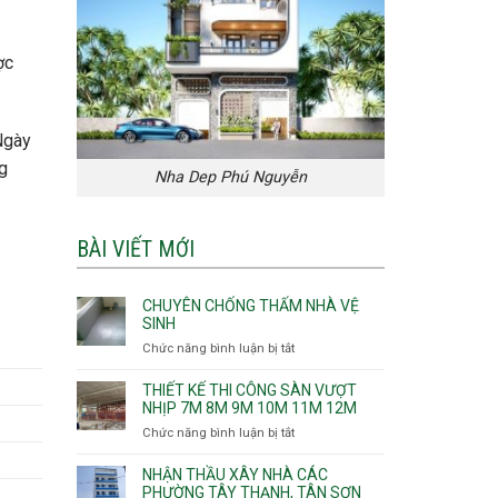
ợc
Ngày
g
Nha Dep Phú Nguyễn
BÀI VIẾT MỚI
CHUYÊN CHỐNG THẤM NHÀ VỆ
SINH
Chức năng bình luận bị tắt
ở
Chuyên
chống
THIẾT KẾ THI CÔNG SÀN VƯỢT
thấm
NHỊP 7M 8M 9M 10M 11M 12M
nhà
Chức năng bình luận bị tắt
ở
vệ
Thiết
sinh
kế
NHẬN THẦU XÂY NHÀ CÁC
thi
PHƯỜNG TÂY THẠNH, TÂN SƠN