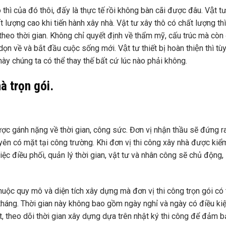
 thì của đó thôi, đấy là thực tế rồi không bàn cãi được đâu. Vật t
chất lượng cao khi tiến hành xây nhà. Vật tư xây thô có chất lượng th
theo thời gian. Không chỉ quyết định về thẩm mỹ, cấu trúc mà cò
 về và bắt đầu cuộc sống mới. Vật tư thiết bị hoàn thiện thì tùy
này chúng ta có thể thay thế bất cứ lúc nào phải không.
à trọn gói.
được gánh nặng về thời gian, công sức. Đơn vị nhận thầu sẽ đứng r
yên có mặt tại công trường. Khi đơn vị thi công xây nhà được kiể
ệc điều phối, quản lý thời gian, vật tư và nhân công sẽ chủ động, 
huộc quy mô và diện tích xây dựng mà đơn vị thi công trọn gói có 
tháng. Thời gian này không bao gồm ngày nghỉ và ngày có điều ki
sát, theo dõi thời gian xây dựng dựa trên nhật ký thi công để đảm 