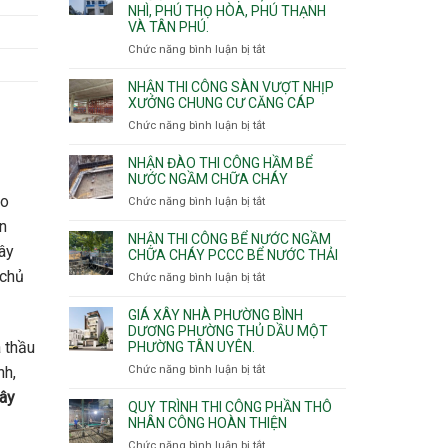
NHÌ, PHÚ THỌ HÒA, PHÚ THẠNH
công
VÀ TÂN PHÚ.
sàn
vượt
Chức năng bình luận bị tắt
ở
nhịp
Nhận
7m
thầu
NHẬN THI CÔNG SÀN VƯỢT NHỊP
8m
xây
XƯỞNG CHUNG CƯ CĂNG CÁP
9m
nhà
Chức năng bình luận bị tắt
ở
10m
các
Nhận
11m
phường
thi
NHẬN ĐÀO THI CÔNG HẦM BỂ
12m
Tây
công
NƯỚC NGẦM CHỮA CHÁY
Thạnh,
sàn
ho
Chức năng bình luận bị tắt
ở
Tân
vượt
Nhận
Sơn
àn
nhịp
đào
Nhì,
NHẬN THI CÔNG BỂ NƯỚC NGẦM
xưởng
xây
thi
CHỮA CHÁY PCCC BỂ NƯỚC THẢI
Phú
chung
công
Thọ
 chủ
Chức năng bình luận bị tắt
ở
cư
hầm
Hòa,
Nhận
căng
bể
Phú
thi
cáp
GIÁ XÂY NHÀ PHƯỜNG BÌNH
nước
Thạnh
công
DƯƠNG PHƯỜNG THỦ DẦU MỘT
Ngầm
và
à thầu
PHƯỜNG TÂN UYÊN.
bể
chữa
Tân
nước
Chức năng bình luận bị tắt
ở
nh,
cháy
Phú.
ngầm
Giá
xây
chữa
xây
QUY TRÌNH THI CÔNG PHẦN THÔ
cháy
nhà
NHÂN CÔNG HOÀN THIỆN
pccc
Phường
Chức năng bình luận bị tắt
ở
bể