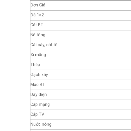
Đơn Giá
Đá 1×2
Cát BT
Bê tông
Cát xây, cát tô
Xi măng
Thép
Gạch xây
Mác BT
Dây điện
Cáp mạng
Cáp TV
Nước nóng