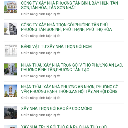
giá
Phước,
CÔNG TY XÂY NHÀ PHƯỜNG TÂN BÌNH, BẢY HIỀN, TÂN
gói
thi
Long
SƠN,TÂN HÒA, TÂN SƠN NHẤT
Phường
công
Trường,
Đông
Chức năng bình luận bị tắt
ở
ép
An
Hưng
Công
cừ
Khánh,
Thuận,
ty
CÔNG TY XÂY NHÀ TRỌN GÓI PHƯỜNG TÂN PHÚ,
C
Bình
Trung
xây
PHƯỜNG TÂN SƠN NHÌ, PHÚ THẠNH, PHÚ THỌ HÒA
vây
Trưng
Mỹ
nhà
chống
Chức năng bình luận bị tắt
ở
và
Tây,
Phường
sạt
Công
Cát
Tân
Tân
đào
ty
Lái
BẢNG VẬT TƯ XÂY NHÀ TRỌN GÓI HCM
Thới
Bình,
hầm
xây
Hiệp,
Chức năng bình luận bị tắt
Bảy
ở
nhà
Thới
Hiền,
Bảng
trọn
An
Tân
vật
NHẬN THẦU XÂY NHÀ TRỌN GÓI V THÔ PHƯỜNG AN LẠC,
gói
và
Sơn,Tân
tư
PHƯỜNG BÌNH TÂN,PHƯỜNG TÂN TẠO
Phường
An
Hòa,
xây
Tân
Phú
Chức năng bình luận bị tắt
ở
Tân
nhà
Phú,
Đông.
Nhận
Sơn
trọn
Phường
thầu
NHẬN THẦU XÂY NHÀ PHƯỜNG AN NHƠN, PHƯỜNG GÒ
Nhất
gói
Tân
xây
VẤP, PHƯỜNG HẠNH THÔNG,AN HỘI TÂY,AN HỘI ĐÔNG
HCM
Sơn
nhà
Chức năng bình luận bị tắt
ở
Nhì,
trọn
Nhận
Phú
gói
thầu
XÂY NHÀ TRỌN GÓI BAO ÉP CỌC MÓNG
Thạnh,
v
xây
Phú
Chức năng bình luận bị tắt
thô
ở
nhà
Thọ
Phường
Xây
Phường
Hòa
An
nhà
XÂY NHÀ TRỌN GÓI THÔ GIÁ RẺ QUẬN THỦ ĐỨC
An