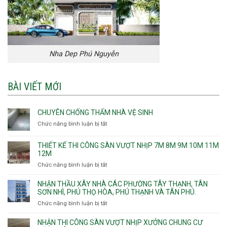
Nha Dep Phú Nguyễn
BÀI VIẾT MỚI
CHUYÊN CHỐNG THẤM NHÀ VỆ SINH
Chức năng bình luận bị tắt
ở
Chuyên
chống
THIẾT KẾ THI CÔNG SÀN VƯỢT NHỊP 7M 8M 9M 10M 11M
thấm
12M
nhà
Chức năng bình luận bị tắt
ở
vệ
Thiết
sinh
kế
NHẬN THẦU XÂY NHÀ CÁC PHƯỜNG TÂY THẠNH, TÂN
thi
SƠN NHÌ, PHÚ THỌ HÒA, PHÚ THẠNH VÀ TÂN PHÚ.
công
Chức năng bình luận bị tắt
ở
sàn
Nhận
vượt
thầu
NHẬN THI CÔNG SÀN VƯỢT NHỊP XƯỞNG CHUNG CƯ
nhịp