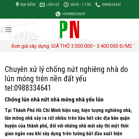
Bỏ
ĐỊA ĐIỂM
LIÊN HỆ
08:00 - 17:00
0988334641
qua
+84988334641
nội
dung
 giá xây dựng: GIÁ THÔ 3.000.000– 3.400.000 Đ/M2 TRỌN GÓI 
Chuyên xử lý chống nứt nghiêng nhà do
lún móng trên nền đất yếu
tel:0988334641
Chống lún nhà nứt nhà móng nhà yếu lún
Tại Thành Phố Hồ Chí Minh hiện nay, hiện tượng nghiêng nhà,
lún móng nhà sảy ra rất nhiều trên hầu hết các địa bàn quận
huyện của thành phố, đối với những nhà mới xây thì một thời
gian ngắn sau khi xây dựng trên tường bắt đầu xuất hiện