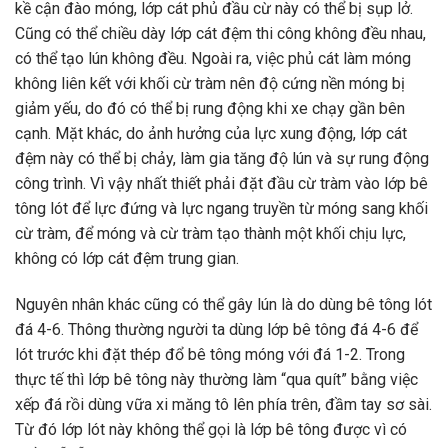
kề cận đào móng, lớp cát phủ đầu cừ này có thể bị sụp lở.
Cũng có thể chiều dày lớp cát đệm thi công không đều nhau,
có thể tạo lún không đều. Ngoài ra, việc phủ cát làm móng
không liên kết với khối cừ tràm nên độ cứng nền móng bị
giảm yếu, do đó có thể bị rung động khi xe chạy gần bên
cạnh. Mặt khác, do ảnh hưởng của lực xung động, lớp cát
đệm này có thể bị chảy, làm gia tăng độ lún và sự rung động
công trình. Vì vậy nhất thiết phải đặt đầu cừ tràm vào lớp bê
tông lót để lực đứng và lực ngang truyền từ móng sang khối
cừ tràm, để móng và cừ tràm tạo thành một khối chịu lực,
không có lớp cát đệm trung gian.
Nguyên nhân khác cũng có thể gây lún là do dùng bê tông lót
đá 4-6. Thông thường người ta dùng lớp bê tông đá 4-6 để
lót trước khi đặt thép đổ bê tông móng với đá 1-2. Trong
thực tế thì lớp bê tông này thường làm “qua quít” bằng việc
xếp đá rồi dùng vữa xi măng tô lên phía trên, đầm tay sơ sài.
Từ đó lớp lót này không thể gọi là lớp bê tông được vì có