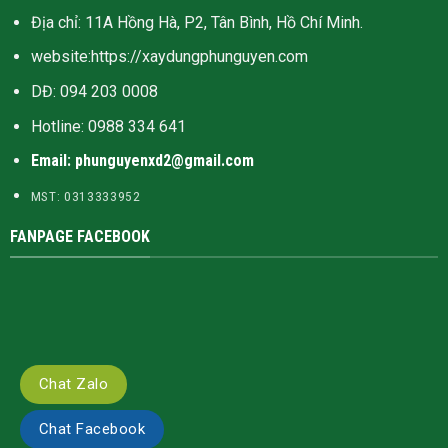
Địa chỉ: 11A Hồng Hà, P2, Tân Bình, Hồ Chí Minh.
website:
https://xaydungphunguyen.com
DĐ: 094 203 0008
Hotline:
0988 334 641
Email: phunguyenxd2@gmail.com
MST: 0313333952
FANPAGE FACEBOOK
Chat Zalo
Chat Facebook