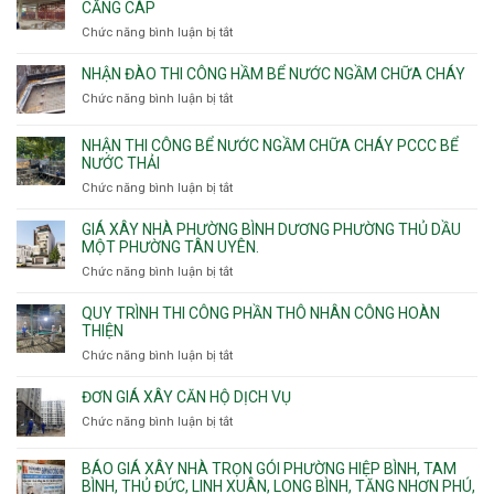
xây
CĂNG CÁP
7m
nhà
Chức năng bình luận bị tắt
ở
8m
các
Nhận
9m
phường
thi
10m
NHẬN ĐÀO THI CÔNG HẦM BỂ NƯỚC NGẦM CHỮA CHÁY
Tây
công
11m
Chức năng bình luận bị tắt
Thạnh,
ở
sàn
12m
Tân
Nhận
vượt
Sơn
đào
NHẬN THI CÔNG BỂ NƯỚC NGẦM CHỮA CHÁY PCCC BỂ
nhịp
Nhì,
thi
NƯỚC THẢI
xưởng
Phú
công
chung
Chức năng bình luận bị tắt
ở
Thọ
hầm
cư
Nhận
Hòa,
bể
căng
thi
GIÁ XÂY NHÀ PHƯỜNG BÌNH DƯƠNG PHƯỜNG THỦ DẦU
Phú
nước
cáp
công
MỘT PHƯỜNG TÂN UYÊN.
Thạnh
Ngầm
bể
và
chữa
Chức năng bình luận bị tắt
ở
nước
Tân
cháy
Giá
ngầm
Phú.
xây
QUY TRÌNH THI CÔNG PHẦN THÔ NHÂN CÔNG HOÀN
chữa
nhà
THIỆN
cháy
Phường
Chức năng bình luận bị tắt
ở
pccc
Bình
Quy
bể
Dương
trình
nước
ĐƠN GIÁ XÂY CĂN HỘ DỊCH VỤ
Phường
thi
thải
Chức năng bình luận bị tắt
Thủ
ở
công
Dầu
Đơn
phần
Một
giá
BÁO GIÁ XÂY NHÀ TRỌN GÓI PHƯỜNG HIỆP BÌNH, TAM
thô
Phường
xây
BÌNH, THỦ ĐỨC, LINH XUÂN, LONG BÌNH, TĂNG NHƠN PHÚ,
nhân