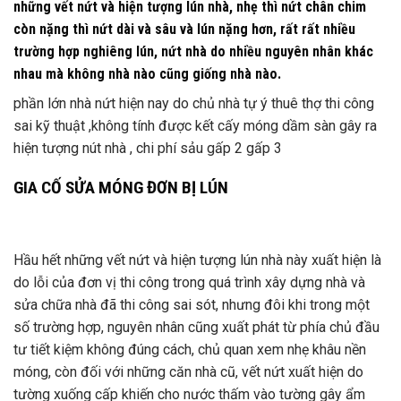
những vết nứt và hiện tượng lún nhà, nhẹ thì nứt chân chim
còn nặng thì nứt dài và sâu và lún nặng hơn, rất rất nhiều
trường hợp nghiêng lún, nứt nhà do nhiều nguyên nhân khác
nhau mà không nhà nào cũng giống nhà nào.
phần lớn nhà nứt hiện nay do chủ nhà tự ý thuê thợ thi công
sai kỹ thuật ,không tính được kết cấy móng dầm sàn gây ra
hiện tượng nút nhà , chi phí sảu gấp 2 gấp 3
GIA CỐ SỬA MÓNG ĐƠN BỊ LÚN
Hầu hết những vết nứt và hiện tượng lún nhà này xuất hiện là
do lỗi của đơn vị thi công trong quá trình xây dựng nhà và
sửa chữa nhà đã thi công sai sót, nhưng đôi khi trong một
số trường hợp, nguyên nhân cũng xuất phát từ phía chủ đầu
tư tiết kiệm không đúng cách, chủ quan xem nhẹ khâu nền
móng, còn đối với những căn nhà cũ, vết nứt xuất hiện do
tường xuống cấp khiến cho nước thấm vào tường gây ẩm