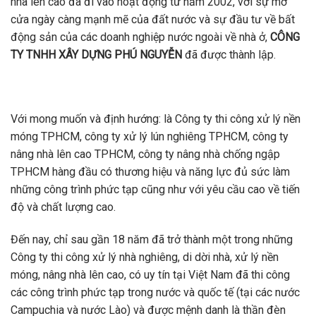
nhà lên cao đã đi vào hoạt động từ năm 2002, với sự mở
cửa ngày càng mạnh mẽ của đất nước và sự đầu tư về bất
động sản của các doanh nghiệp nước ngoài về nhà ở,
CÔNG
TY TNHH XÂY DỰNG PHÚ NGUYỄN
đã được thành lập.
Với mong muốn và định hướng: là Công ty thi công xử lý nền
móng TPHCM, công ty xử lý lún nghiêng TPHCM, công ty
nâng nhà lên cao TPHCM, công ty nâng nhà chống ngập
TPHCM hàng đầu có thương hiệu và năng lực đủ sức làm
những công trình phức tạp cũng như với yêu cầu cao về tiến
độ và chất lượng cao.
Đến nay, chỉ sau gần 18 năm đã trở thành một trong những
Công ty thi công xử lý nhà nghiêng, di dời nhà, xử lý nền
móng, nâng nhà lên cao, có uy tín tại Việt Nam đã thi công
các công trình phức tạp trong nước và quốc tế (tại các nước
Campuchia và nước Lào) và được mệnh danh là thần đèn