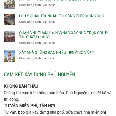
Lạc,
trọn
Nhơn,
Chức năng bình luận bị tắt
ở
Phường
gói
Phường
Xây
Bình
bao
Gò
nhà
Tân,Phường
ép
LƯU Ý QUAN TRỌNG KHI THI CÔNG THÉP MÓNG CỌC
Vấp,
trọn
Tân
cọc
Phường
Chức năng bình luận bị tắt
ở
gói
Tạo
móng
Hạnh
Lưu
thô
Thông,An
ý
giá
QUẬN BÌNH THẠNH ĐƠN VỊ NÀO XÂY NHÀ TRỌN GÓI UY
Hội
quan
rẻ
TÍN, CHẤT LƯỢNG?
Tây,An
trọng
Quận
Chức năng bình luận bị tắt
ở
Hội
khi
Thủ
Quận
Đông
thi
Đức
Bình
XÂY NHÀ 3 TẦNG BAO NHIÊU TIỀN Ở GÒ VẤP ?
công
Thạnh
thép
Chức năng bình luận bị tắt
ở
đơn
móng
Xây
vị
cọc
nhà
nào
3
CAM KẾT XÂY DỰNG PHÚ NGUYỄN
xây
tầng
nhà
bao
trọn
nhiêu
KHÔNG BÁN THẦU
gói
tiền
uy
Chúng tôi cam kết không bán thầu, Phú Nguyễn tự thiết kế và
ở
tín,
Gò
thi công.
chất
Vấp
lượng?
TƯ VẤN MIỄN PHÍ, TẬN NƠI
?
Tư vấn, báo giá xây dựng nhà phổ, sửa chữa nhà miễn phí