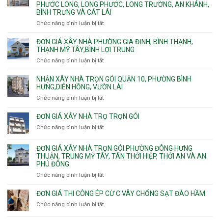
Tân
căn
PHƯỚC LONG, LONG PHƯỚC, LONG TRƯỜNG, AN KHÁNH,
công
Uyên.
hộ
BÌNH TRƯNG VÀ CÁT LÁI
hoàn
dịch
thiện
Chức năng bình luận bị tắt
ở
vụ
Báo
giá
ĐƠN GIÁ XÂY NHÀ PHƯỜNG GIA ĐỊNH, BÌNH THẠNH,
xây
THẠNH MỸ TÂY,BÌNH LỢI TRUNG
nhà
Chức năng bình luận bị tắt
ở
trọn
Đơn
gói
giá
NHẬN XÂY NHÀ TRỌN GÓI QUẬN 10, PHƯỜNG BÌNH
Phường
xây
HƯNG,DIÊN HỒNG, VƯỜN LÀI
Hiệp
nhà
Chức năng bình luận bị tắt
ở
Bình,
phường
Nhận
Tam
Gia
xây
Bình,
ĐƠN GIÁ XÂY NHÀ TRỌ TRỌN GÓI
Định,
nhà
Thủ
Chức năng bình luận bị tắt
Bình
ở
trọn
Đức,
Thạnh,
Đơn
gói
Linh
Thạnh
giá
ĐƠN GIÁ XÂY NHÀ TRỌN GÓI PHƯỜNG ĐÔNG HƯNG
Quận
Xuân,
Mỹ
xây
THUẬN, TRUNG MỸ TÂY, TÂN THỚI HIỆP, THỚI AN VÀ AN
10,
Long
Tây,Bình
nhà
PHÚ ĐÔNG.
Phường
Bình,
Lợi
trọ
Bình
Tăng
Chức năng bình luận bị tắt
ở
Trung
trọn
Hưng,Diên
Nhơn
Đơn
gói
Hồng,
Phú,
giá
ĐƠN GIÁ THI CÔNG ÉP CỪ C VÂY CHỐNG SẠT ĐÀO HẦM
Vườn
Phước
xây
Chức năng bình luận bị tắt
ở
Lài
Long,
nhà
Đơn
Long
trọn