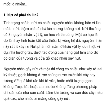
mốc, ô nhiễm…
1. Nứt có phải do lún?
Tình trạng nhà bị nứt có nhiều nguyên nhân, không hẳn vì lún
mà bị nứt; thậm chí có nhà lún nhưng không nứt. Nứt thường
có 3 nguyên nhân: vật lý, cơ học và thi công. Mặt cơ học là
do lún hay tính toán kết cấu thiếu, bị võng hệ đà; nguyên nhân
này rất ít xảy ra. Nứt phần lớn nằm ở khâu vật lý, do nhiệt; ví
dụ, nhà hướng tây, dưới tác động của nắng gắt làm cho độ
co giãn của tường và cửa gỗ khác nhau gây nứt.
Nguyên nhân gây nứt về mặt thi công có nhiều như xây tô sai
kỹ thuật, gạch không được nhúng nước trước khi xây hay
tường để quá khô ráo khi tô vữa; hoặc chất lượng gạch
không được tốt; hoặc sơn nước không đúng phương pháp
chỉ dẫn của nhà sản xuất. Lắm khi tường và sàn đúc xây mác
quá cao, cho nhiều xi măng cũng gây nứt.