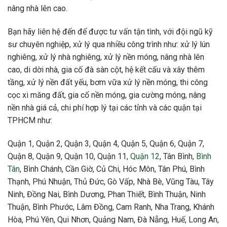
nâng nhà lên cao.
Bạn hãy liên hệ đến để được tư vấn tận tình, với đội ngũ kỹ
sư chuyên nghiệp, xử lý qua nhiều công trình như: xử lý lún
nghiêng, xử lý nhà nghiêng, xử lý nền móng, nâng nhà lên
cao, di dời nhà, gia cố đà sàn cột, hệ kết cấu và xây thêm
tầng, xử lý nền đất yếu, bơm vữa xử lý nền móng, thi công
cọc xi măng đất, gia cố nền móng, gia cường móng, nâng
nền nhà giá cả, chi phí hợp lý tại các tỉnh và các quận tại
TPHCM như:
Quận 1, Quận 2, Quận 3, Quận 4, Quận 5, Quận 6, Quận 7,
Quận 8, Quận 9, Quận 10, Quận 11,
Quận 12
, Tân Bình,
Bình
Tân
, Bình Chánh, Cần Giờ, Củ Chi, Hóc Môn, Tân Phú, Bình
Thạnh, Phú Nhuận, Thủ Đức, Gò Vấp, Nhà Bè, Vũng Tàu, Tây
Ninh, Đồng Nai, Bình Dương, Phan Thiết, Bình Thuận, Ninh
Thuận, Bình Phước, Lâm Đồng, Cam Ranh, Nha Trang, Khánh
Hòa, Phú Yên, Qui Nhơn, Quảng Nam, Đà Nẵng, Huế, Long An,