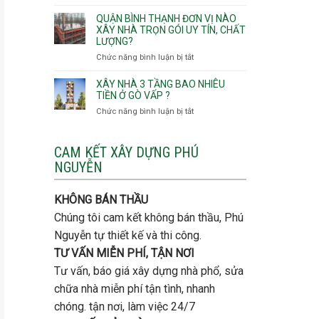
Lưu
giá
Tây,An
ý
QUẬN BÌNH THẠNH ĐƠN VỊ NÀO
rẻ
Hội
quan
XÂY NHÀ TRỌN GÓI UY TÍN, CHẤT
Quận
Đông
LƯỢNG?
trọng
Thủ
khi
Chức năng bình luận bị tắt
ở
Đức
thi
Quận
công
Bình
XÂY NHÀ 3 TẦNG BAO NHIÊU
thép
Thạnh
TIỀN Ở GÒ VẤP ?
móng
đơn
Chức năng bình luận bị tắt
ở
cọc
vị
Xây
nào
nhà
xây
3
CAM KẾT XÂY DỰNG PHÚ
nhà
tầng
NGUYỄN
trọn
bao
gói
nhiêu
uy
tiền
KHÔNG BÁN THẦU
tín,
ở
chất
Chúng tôi cam kết không bán thầu, Phú
Gò
lượng?
Vấp
Nguyễn tự thiết kế và thi công.
?
TƯ VẤN MIỄN PHÍ, TẬN NƠI
Tư vấn, báo giá xây dựng nhà phổ, sửa
chữa nhà miễn phí tận tình, nhanh
chóng. tận nơi, làm việc 24/7