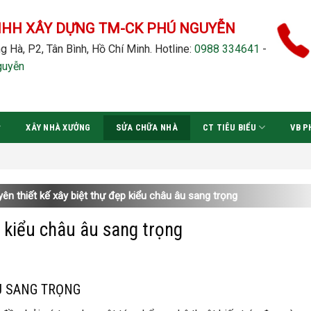
NHH XÂY DỰNG TM-CK PHÚ NGUYỄN
g Hà, P2, Tân Bình, Hồ Chí Minh.
Hotline:
0988 334641
-
guyễn
XÂY NHÀ XƯỞNG
SỬA CHỮA NHÀ
CT TIÊU BIỂU
VB P
ên thiết kế xây biệt thự đẹp kiểu châu âu sang trọng
p kiểu châu âu sang trọng
U SANG TRỌNG