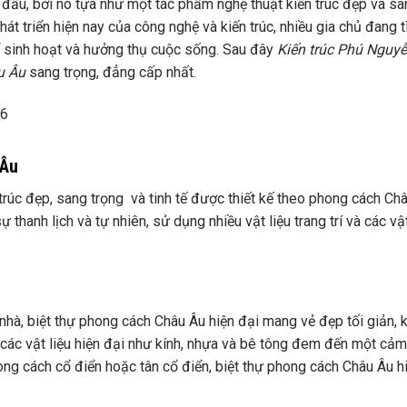
 đầu, bởi nó tựa như một tác phẩm nghệ thuật kiến trúc đẹp và sa
át triển hiện nay của công nghệ và kiến trúc, nhiều gia chủ đang 
để sinh hoạt và hưởng thụ cuộc sống. Sau đây
Kiến trúc Phú Nguy
u Âu
sang trọng, đẳng cấp nhất.
 Âu
trúc đẹp, sang trọng và tinh tế được thiết kế theo phong cách Châ
thanh lịch và tự nhiên, sử dụng nhiều vật liệu trang trí và các vật
 nhà, biệt thự phong cách Châu Âu hiện đại mang vẻ đẹp tối giản,
u các vật liệu hiện đại như kính, nhựa và bê tông đem đến một cảm
ong cách cổ điển hoặc tân cổ điển, biệt thự phong cách Châu Âu h