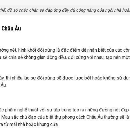
 thế, đồ sộ chắc chắn sẽ đáp ứng đầy đủ công năng của ngôi nhà hoà
h Châu Âu
ng nét, hình khối đối xứng là đặc điểm dễ nhận biết của các côn
a sẽ chia sẻ không gian đồng đều, đối xứng với nhau, tạo nên một
gày, thì nhiều lúc sự đối xứng sẽ được lược bớt hoặc không sử dụ
 Âu.
tác phẩm nghể thuật với sự tập trung tạo ra những đường nét đẹp 
 can,… Mau sắc chủ đạo của biệt thự phong cách Châu Âu thường sẽ l
ra từ mái nhà hoặc khung cửa.