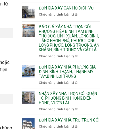
Quy
nước
n từ
Dương
trình
ĐƠN GIÁ XÂY CĂN HỘ DỊCH VỤ
thải
Phường
thi
Chức năng bình luận bị tắt
Thủ
ở
công
Dầu
Đơn
phần
Một
giá
BÁO GIÁ XÂY NHÀ TRỌN GÓI
thô
Phường
xây
PHƯỜNG HIỆP BÌNH, TAM BÌNH,
nhân
Tân
căn
THỦ ĐỨC, LINH XUÂN, LONG BÌNH,
công
Uyên.
hộ
TĂNG NHƠN PHÚ, PHƯỚC LONG,
hoàn
dịch
LONG PHƯỚC, LONG TRƯỜNG, AN
thiện
vụ
KHÁNH, BÌNH TRƯNG VÀ CÁT LÁI
Chức năng bình luận bị tắt
ở
Báo
 hoặc
giá
ĐƠN GIÁ XÂY NHÀ PHƯỜNG GIA
tiện
xây
ĐỊNH, BÌNH THẠNH, THẠNH MỸ
TÂY,BÌNH LỢI TRUNG
nhà
trọn
Chức năng bình luận bị tắt
ở
gói
Đơn
Phường
giá
NHẬN XÂY NHÀ TRỌN GÓI QUẬN
Hiệp
xây
10, PHƯỜNG BÌNH HƯNG,DIÊN
Bình,
HỒNG, VƯỜN LÀI
nhà
Tam
phường
Chức năng bình luận bị tắt
ở
Bình,
Gia
Nhận
Thủ
Định,
xây
ĐƠN GIÁ XÂY NHÀ TRỌ TRỌN GÓI
Đức,
Bình
nhà
Linh
Chức năng bình luận bị tắt
ở
Thạnh,
m hứng
trọn