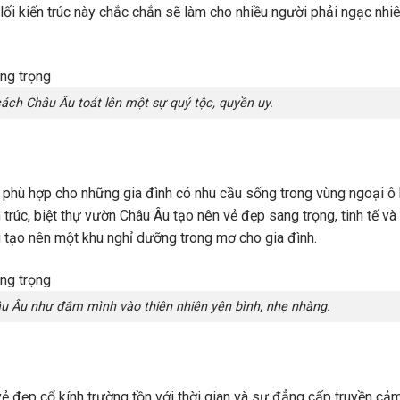
i kiến trúc này chắc chắn sẽ làm cho nhiều người phải ngạc nhiê
cách Châu Âu toát lên một sự quý tộc, quyền uy.
 phù hợp cho những gia đình có nhu cầu sống trong vùng ngoại ô
 trúc, biệt thự vườn Châu Âu tạo nên vẻ đẹp sang trọng, tinh tế và 
g tạo nên một khu nghỉ dưỡng trong mơ cho gia đình.
u Âu như đắm mình vào thiên nhiên yên bình, nhẹ nhàng.
vẻ đẹp cổ kính trường tồn với thời gian và sự đẳng cấp truyền cả