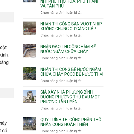
NHÌ, PHÚ THỌ HÒA, PHÚ THẠNH
công
VÀ TÂN PHÚ.
sàn
vượt
Chức năng bình luận bị tắt
ở
nhịp
Nhận
7m
thầu
NHẬN THI CÔNG SÀN VƯỢT NHỊP
8m
xây
XƯỞNG CHUNG CƯ CĂNG CÁP
9m
nhà
Chức năng bình luận bị tắt
ở
10m
các
Nhận
11m
phường
thi
NHẬN ĐÀO THI CÔNG HẦM BỂ
12m
 cột
Tây
công
NƯỚC NGẦM CHỮA CHÁY
Thạnh,
kính.
sàn
Chức năng bình luận bị tắt
ở
Tân
vượt
 sáng
Nhận
Sơn
nhịp
đào
Nhì,
NHẬN THI CÔNG BỂ NƯỚC NGẦM
xưởng
thi
CHỮA CHÁY PCCC BỂ NƯỚC THẢI
Phú
chung
công
Thọ
Chức năng bình luận bị tắt
ở
cư
hầm
Hòa,
Nhận
căng
bể
Phú
thi
cáp
GIÁ XÂY NHÀ PHƯỜNG BÌNH
nước
Thạnh
công
DƯƠNG PHƯỜNG THỦ DẦU MỘT
Ngầm
và
PHƯỜNG TÂN UYÊN.
bể
chữa
Tân
nước
Chức năng bình luận bị tắt
ở
cháy
Phú.
ngầm
Giá
chữa
xây
QUY TRÌNH THI CÔNG PHẦN THÔ
cháy
 này
nhà
NHÂN CÔNG HOÀN THIỆN
pccc
Phường
t cổ
Chức năng bình luận bị tắt
ở
bể
Bình