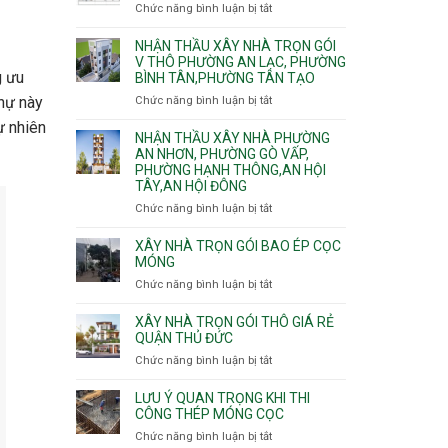
nhà
Chức năng bình luận bị tắt
ở
Sơn,Tân
Phú
trọn
Bảng
Hòa,
Đông.
gói
vật
NHẬN THẦU XÂY NHÀ TRỌN GÓI
Tân
Phường
tư
V THÔ PHƯỜNG AN LẠC, PHƯỜNG
Sơn
Tân
g ưu
BÌNH TÂN,PHƯỜNG TÂN TẠO
xây
Nhất
Phú,
nhà
thự này
Chức năng bình luận bị tắt
ở
Phường
trọn
Nhận
Tân
ự nhiên
gói
thầu
NHẬN THẦU XÂY NHÀ PHƯỜNG
Sơn
HCM
xây
AN NHƠN, PHƯỜNG GÒ VẤP,
Nhì,
PHƯỜNG HẠNH THÔNG,AN HỘI
nhà
Phú
TÂY,AN HỘI ĐÔNG
trọn
Thạnh,
gói
Phú
Chức năng bình luận bị tắt
ở
v
Thọ
Nhận
thô
Hòa
thầu
XÂY NHÀ TRỌN GÓI BAO ÉP CỌC
Phường
xây
MÓNG
An
nhà
Chức năng bình luận bị tắt
ở
Lạc,
Phường
Xây
Phường
An
nhà
XÂY NHÀ TRỌN GÓI THÔ GIÁ RẺ
Bình
Nhơn,
trọn
QUẬN THỦ ĐỨC
Tân,Phường
Phường
gói
Tân
Chức năng bình luận bị tắt
ở
Gò
bao
Tạo
Xây
Vấp,
ép
nhà
Phường
LƯU Ý QUAN TRỌNG KHI THI
cọc
trọn
CÔNG THÉP MÓNG CỌC
Hạnh
móng
gói
Thông,An
Chức năng bình luận bị tắt
ở
thô
Hội