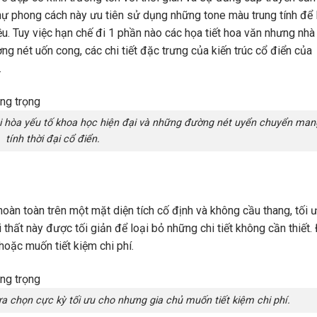
t thự phong cách này ưu tiên sử dụng những tone màu trung tính để
iệu. Tuy việc hạn chế đi 1 phần nào các họa tiết hoa văn nhưng nhà 
ng nét uốn cong, các chi tiết đặc trưng của kiến trúc cổ điển của
…
ài hòa yếu tố khoa học hiện đại và những đường nét uyển chuyển ma
tính thời đại cổ điển.
hoàn toàn trên một mặt diện tích cố định và không cầu thang, tối 
i thất này được tối giản để loại bỏ những chi tiết không cần thiết.
hoặc muốn tiết kiệm chi phí.
ựa chọn cực kỳ tối ưu cho nhưng gia chủ muốn tiết kiệm chi phí.