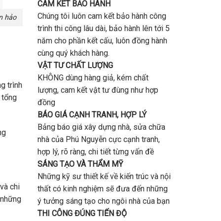
CAM KẾT BẢO HÀNH
Chúng tôi luôn cam kết bảo hành công
n hảo
trình thi công lâu dài, bảo hành lên tới 5
năm cho phần kết cấu, luôn đồng hành
cùng quý khách hàng.
VẬT TƯ CHẤT LƯỢNG
KHÔNG dùng hàng giả, kém chất
g trình
lượng, cam kết vật tư đùng như hợp
 tổng
đồng
BÁO GIÁ CẠNH TRANH, HỢP LÝ
Bảng báo giá xây dựng nhà, sửa chữa
ng
nhà của Phú Nguyễn cực cạnh tranh,
hợp lý, rõ ràng, chi tiết từng vấn đề
SÁNG TẠO VÀ THẨM MỸ
Những kỹ sư thiết kế về kiến trúc và nội
và chi
thất có kinh nghiệm sẽ đưa đến những
à những
ý tưởng sáng tạo cho ngôi nhà của bạn
THI CÔNG ĐÚNG TIẾN ĐỘ