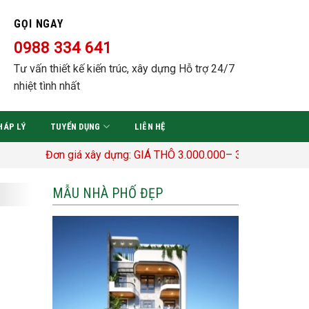
GỌI NGAY
0988 334 641
Tư vấn thiết kế kiến trúc, xây dựng Hỗ trợ 24/7
nhiệt tình nhất
HÁP LÝ
TUYỂN DỤNG
LIÊN HỆ
Đơn giá xây dựng: GIÁ THÔ 3.000.000– 3.400.000 Đ/M2 TRỌN G
MẪU NHÀ PHỐ ĐẸP