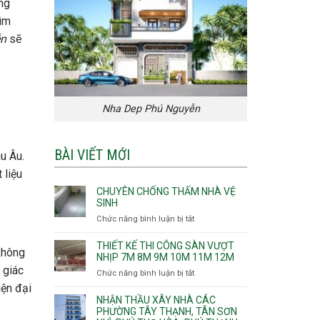
ng
tìm
ễn
sẽ
Nha Dep Phú Nguyễn
BÀI VIẾT MỚI
u Âu.
 liệu
CHUYÊN CHỐNG THẤM NHÀ VỆ
SINH
Chức năng bình luận bị tắt
ở
Chuyên
chống
THIẾT KẾ THI CÔNG SÀN VƯỢT
 không
thấm
NHỊP 7M 8M 9M 10M 11M 12M
nhà
 giác
Chức năng bình luận bị tắt
ở
vệ
Thiết
iện đại
sinh
kế
NHẬN THẦU XÂY NHÀ CÁC
thi
PHƯỜNG TÂY THẠNH, TÂN SƠN