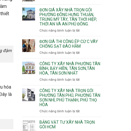
Xuân,
Đơn
Thạnh
gói
 làm
Long
giá
Mỹ
ĐƠN GIÁ XÂY NHÀ TRỌN GÓI
Quận
Bình,
xây
Tây,Bình
thiết
PHƯỜNG ĐÔNG HƯNG THUẬN,
10,
Tăng
nhà
Lợi
TRUNG MỸ TÂY, TÂN THỚI HIỆP,
Phường
Nhơn
trọ
Trung
THỚI AN VÀ AN PHÚ ĐÔNG.
Bình
Phú,
trọn
Hưng,Diên
Chức năng bình luận bị tắt
Phước
ở
gói
Hồng,
Long,
Đơn
Vườn
Long
giá
ĐƠN GIÁ THI CÔNG ÉP CỪ C VÂY
Lài
Phước,
xây
CHỐNG SẠT ĐÀO HẦM
ng đậm
Long
nhà
Chức năng bình luận bị tắt
ở
Trường,
trọn
Đơn
An
gói
giá
CÔNG TY XÂY NHÀ PHƯỜNG TÂN
Khánh,
Phường
thi
BÌNH, BẢY HIỀN, TÂN SƠN,TÂN
Bình
Đông
HÒA, TÂN SƠN NHẤT
công
Trưng
Hưng
ép
Chức năng bình luận bị tắt
ở
và
Thuận,
cừ
Công
Cát
Trung
ưu hóa
C
ty
CÔNG TY XÂY NHÀ TRỌN GÓI
Lái
Mỹ
vây
 Đây là
xây
PHƯỜNG TÂN PHÚ, PHƯỜNG TÂN
Tây,
chống
SƠN NHÌ, PHÚ THẠNH, PHÚ THỌ
nhà
Tân
sạt
HÒA
Phường
Thới
đào
Tân
Hiệp,
Chức năng bình luận bị tắt
ở
hầm
Bình,
Thới
Công
Bảy
An
ty
BẢNG VẬT TƯ XÂY NHÀ TRỌN
Hiền,
và
xây
GÓI HCM
Tân
An