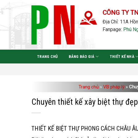
Bỏ
qua
CÔNG TY T
nội
Địa Chỉ: 11A Hồn
dung
Fanpage:
Phú N
TRANG CHỦ
BẢNG BÁO GIÁ
THIẾT KẾ NHÀ
Trang chủ
»
VB pháp lý
»
Chuy
Chuyên thiết kế xây biệt thự đẹ
THIẾT KẾ BIỆT THỰ PHONG CÁCH CHÂU Â