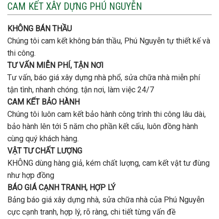
3
CAM KẾT XÂY DỰNG PHÚ NGUYỄN
xây
tầng
nhà
bao
trọn
nhiêu
KHÔNG BÁN THẦU
gói
tiền
uy
Chúng tôi cam kết không bán thầu, Phú Nguyễn tự thiết kế và
ở
tín,
Gò
thi công.
chất
Vấp
lượng?
TƯ VẤN MIỄN PHÍ, TẬN NƠI
?
Tư vấn, báo giá xây dựng nhà phổ, sửa chữa nhà miễn phí
tận tình, nhanh chóng. tận nơi, làm việc 24/7
CAM KẾT BẢO HÀNH
Chúng tôi luôn cam kết bảo hành công trình thi công lâu dài,
bảo hành lên tới 5 năm cho phần kết cấu, luôn đồng hành
cùng quý khách hàng.
VẬT TƯ CHẤT LƯỢNG
KHÔNG dùng hàng giả, kém chất lượng, cam kết vật tư đùng
như hợp đồng
BÁO GIÁ CẠNH TRANH, HỢP LÝ
Bảng báo giá xây dựng nhà, sửa chữa nhà của Phú Nguyễn
cực cạnh tranh, hợp lý, rõ ràng, chi tiết từng vấn đề