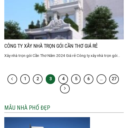
CÔNG TY XÂY NHÀ TRỌN GÓI CẦN THƠ GIÁ RẺ
Xây nhà trọn gói Cần Thơ Năm 2024 Giá rẻ Công ty xây nhà trọn gói...
1
2
3
4
5
6
…
27
MẪU NHÀ PHỐ ĐẸP