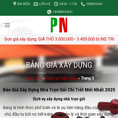
Bỏ
ĐỊA ĐIỂM
LIÊN HỆ
08:00 - 17:00
0988334641
qua
+84988334641
nội
dung
 dựng: GIÁ THÔ 3.000.000– 3.400.000 Đ/M2 TRỌN GÓI 4,500,00
BẢNG GIÁ XÂY DỰNG
Trang chủ
»
Bảng giá xây dựng
»
Trang 3
Báo Giá Xây Dựng Nhà Trọn Gói Chi Tiết Mới Nhất 2025
Dịch vụ xây dựng nhà trọn gói
đang là hình thức phổ biến và là ưu tiên hàng đầu của rất nhiều
chủ đầu tư bởi nó tiết kiệm, dễ quản lý và thời gian xây dựng