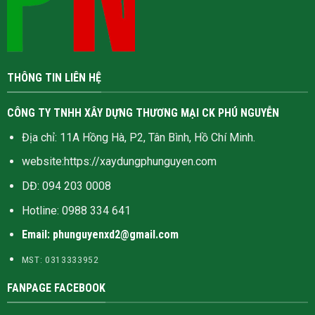
THÔNG TIN LIÊN HỆ
CÔNG TY TNHH XÂY DỰNG THƯƠNG MẠI CK PHÚ NGUYỄN
Địa chỉ: 11A Hồng Hà, P2, Tân Bình, Hồ Chí Minh.
website:
https://xaydungphunguyen.com
DĐ: 094 203 0008
Hotline:
0988 334 641
Email: phunguyenxd2@gmail.com
MST: 0313333952
FANPAGE FACEBOOK