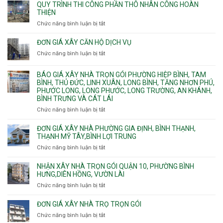
Phú.
xây
QUY TRÌNH THI CÔNG PHẦN THÔ NHÂN CÔNG HOÀN
chữa
nhà
THIỆN
cháy
Phường
Chức năng bình luận bị tắt
ở
pccc
Bình
Quy
bể
Dương
trình
nước
ĐƠN GIÁ XÂY CĂN HỘ DỊCH VỤ
Phường
thi
thải
Chức năng bình luận bị tắt
Thủ
ở
công
Dầu
Đơn
phần
Một
giá
BÁO GIÁ XÂY NHÀ TRỌN GÓI PHƯỜNG HIỆP BÌNH, TAM
thô
Phường
xây
BÌNH, THỦ ĐỨC, LINH XUÂN, LONG BÌNH, TĂNG NHƠN PHÚ,
nhân
Tân
căn
PHƯỚC LONG, LONG PHƯỚC, LONG TRƯỜNG, AN KHÁNH,
công
Uyên.
hộ
BÌNH TRƯNG VÀ CÁT LÁI
hoàn
dịch
thiện
Chức năng bình luận bị tắt
ở
vụ
Báo
giá
ĐƠN GIÁ XÂY NHÀ PHƯỜNG GIA ĐỊNH, BÌNH THẠNH,
xây
THẠNH MỸ TÂY,BÌNH LỢI TRUNG
nhà
Chức năng bình luận bị tắt
ở
trọn
Đơn
gói
giá
NHẬN XÂY NHÀ TRỌN GÓI QUẬN 10, PHƯỜNG BÌNH
Phường
xây
HƯNG,DIÊN HỒNG, VƯỜN LÀI
Hiệp
nhà
Chức năng bình luận bị tắt
ở
Bình,
phường
Nhận
Tam
Gia
xây
Bình,
ĐƠN GIÁ XÂY NHÀ TRỌ TRỌN GÓI
Định,
nhà
Thủ
Chức năng bình luận bị tắt
Bình
ở
trọn
Đức,