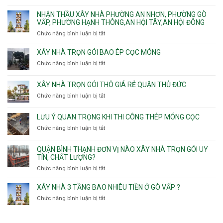
Phú,
Đông.
Nhận
Sơn
trọn
Phường
thầu
NHẬN THẦU XÂY NHÀ PHƯỜNG AN NHƠN, PHƯỜNG GÒ
Nhất
gói
Tân
xây
VẤP, PHƯỜNG HẠNH THÔNG,AN HỘI TÂY,AN HỘI ĐÔNG
HCM
Sơn
nhà
Chức năng bình luận bị tắt
ở
Nhì,
trọn
Nhận
Phú
gói
thầu
XÂY NHÀ TRỌN GÓI BAO ÉP CỌC MÓNG
Thạnh,
v
xây
Phú
Chức năng bình luận bị tắt
thô
ở
nhà
Thọ
Phường
Xây
Phường
Hòa
An
nhà
XÂY NHÀ TRỌN GÓI THÔ GIÁ RẺ QUẬN THỦ ĐỨC
An
Lạc,
trọn
Nhơn,
Chức năng bình luận bị tắt
ở
Phường
gói
Phường
Xây
Bình
bao
Gò
nhà
Tân,Phường
ép
LƯU Ý QUAN TRỌNG KHI THI CÔNG THÉP MÓNG CỌC
Vấp,
trọn
Tân
cọc
Phường
Chức năng bình luận bị tắt
ở
gói
Tạo
móng
Hạnh
Lưu
thô
Thông,An
ý
giá
QUẬN BÌNH THẠNH ĐƠN VỊ NÀO XÂY NHÀ TRỌN GÓI UY
Hội
quan
rẻ
TÍN, CHẤT LƯỢNG?
Tây,An
trọng
Quận
Chức năng bình luận bị tắt
ở
Hội
khi
Thủ
Quận
Đông
thi
Đức
Bình
XÂY NHÀ 3 TẦNG BAO NHIÊU TIỀN Ở GÒ VẤP ?
công
Thạnh
thép
Chức năng bình luận bị tắt
ở
đơn
móng
Xây
vị
cọc
nhà
nào