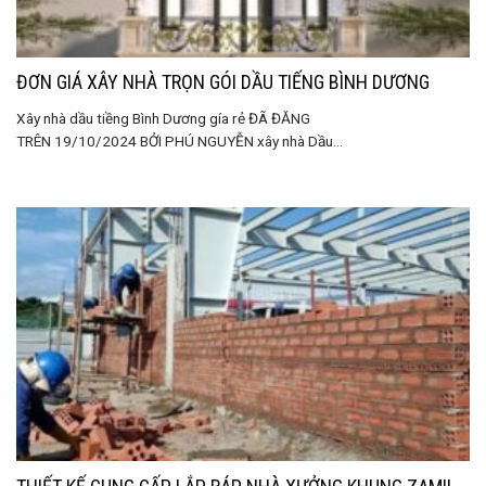
ĐƠN GIÁ XÂY NHÀ TRỌN GÓI DẦU TIẾNG BÌNH DƯƠNG
Xây nhà dầu tiềng Bình Dương gía rẻ ĐÃ ĐĂNG
TRÊN 19/10/2024 BỞI PHÚ NGUYỄN xây nhà Dầu...