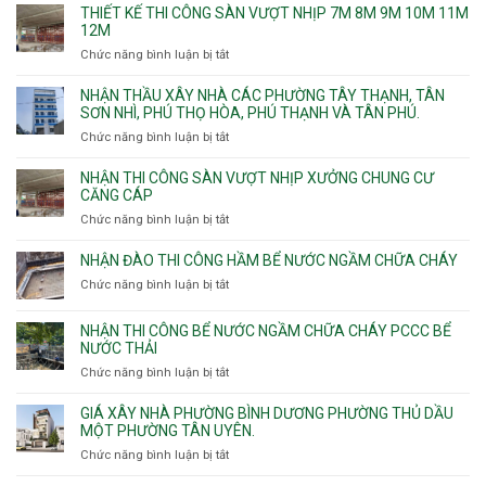
chống
THIẾT KẾ THI CÔNG SÀN VƯỢT NHỊP 7M 8M 9M 10M 11M
thấm
12M
nhà
Chức năng bình luận bị tắt
ở
vệ
Thiết
sinh
kế
NHẬN THẦU XÂY NHÀ CÁC PHƯỜNG TÂY THẠNH, TÂN
thi
SƠN NHÌ, PHÚ THỌ HÒA, PHÚ THẠNH VÀ TÂN PHÚ.
công
Chức năng bình luận bị tắt
ở
sàn
Nhận
vượt
thầu
NHẬN THI CÔNG SÀN VƯỢT NHỊP XƯỞNG CHUNG CƯ
nhịp
xây
CĂNG CÁP
7m
nhà
Chức năng bình luận bị tắt
ở
8m
các
Nhận
9m
phường
thi
10m
NHẬN ĐÀO THI CÔNG HẦM BỂ NƯỚC NGẦM CHỮA CHÁY
Tây
công
11m
Chức năng bình luận bị tắt
Thạnh,
ở
sàn
12m
Tân
Nhận
vượt
Sơn
đào
NHẬN THI CÔNG BỂ NƯỚC NGẦM CHỮA CHÁY PCCC BỂ
nhịp
Nhì,
thi
NƯỚC THẢI
xưởng
Phú
công
chung
Chức năng bình luận bị tắt
ở
Thọ
hầm
cư
Nhận
Hòa,
bể
căng
thi
GIÁ XÂY NHÀ PHƯỜNG BÌNH DƯƠNG PHƯỜNG THỦ DẦU
Phú
nước
cáp
công
MỘT PHƯỜNG TÂN UYÊN.
Thạnh
Ngầm
bể
và
chữa
Chức năng bình luận bị tắt
ở
nước
Tân
cháy
Giá
ngầm