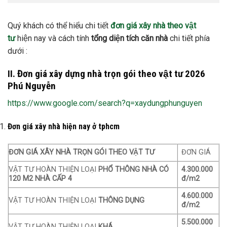
Quý khách có thể hiểu chi tiết
đơn giá xây nhà theo vật
tư
hiện nay và cách tính
tổng diện tích căn nhà
chi tiết phía
dưới :
II. Đơn giá xây dựng nhà trọn gói theo vật tư 2026
Phú Nguyễn
https://www.google.com/search?q=xaydungphunguyen
Đơn giá xây nhà hiện nay ở tphcm
ĐƠN GIÁ XÂY NHÀ TRỌN GÓI THEO VẬT TƯ
ĐƠN GIÁ
VẬT TƯ HOÀN THIỆN LOẠI
PHỔ THÔNG NHÀ CÓ
4.300.000
120 M2 NHÀ CẤP 4
đ/m2
4.600.000
VẬT TƯ HOÀN THIỆN LOẠI
THÔNG DỤNG
đ/m2
5.500.000
VẬT TƯ HOÀN THIỆN LOẠI
KHÁ