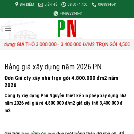
Bỏ
ĐỊA ĐIỂM
LIÊN HỆ
08:00 - 17:00
0988334641
qua
+84988334641
nội
dung
GIÁ THÔ 3.000.000– 3.400.000 Đ/M2 TRỌN GÓI 4,500,000- 5,00
Bảng giá xây dựng năm 2026 PN
Đơn Giá cty xây nhà trọn gói 4.800.000 đm2 năm
2026
Công ty xây dựng Phú Nguyễn thiết kế xin phép xây dựng nhà
năm 2026 với giá rẻ 4.800.000 đ/m2 giá xây thô 3,400.000 đ
m2
Giá trên
bao gồm ép cọc
dọn mặt bằng tháo dỡ nhà cũ, đổ