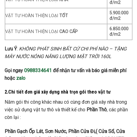
đ/m2
5.900.000
VẬT TƯ HOÀN THIỆN LOẠI
TỐT
đ/m2
6.850.000
VẬT TƯ HOÀN THIỆN LOẠI
CAO CẤP
đ/m2
Lưu Ý
:
KHÔNG PHÁT SINH BẤT CỨ CHI PHÍ NÀO – TẶNG
MÁY NƯỚC NÓNG NĂNG LƯỢNG MẶT TRỜI 160L
Gọi ngay
0988334641
để nhận tư vấn và báo giá miễn phí
hoặc
zalo
2.Chi tiết đơn giá xây dựng nhà trọn gói theo vật tư
Năm gói thi công khác nhau có cùng đơn giá xây nhà trong
việc sử dụng vật tư thô và thiết kế cho
Phần Thô
, các phần
còn lại :
Phần Gạch Ốp Lát, Sơn Nước, Phần Cửa Đi,( Cửa Sổ, Cửa