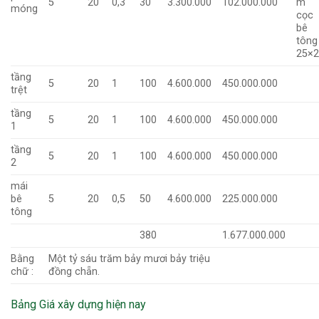
5
20
0,3
30
3.300.000
102.000.000
m
móng
cọc
bê
tông
25×
tầng
5
20
1
100
4.600.000
450.000.000
trệt
tầng
5
20
1
100
4.600.000
450.000.000
1
tầng
5
20
1
100
4.600.000
450.000.000
2
mái
bê
5
20
0,5
50
4.600.000
225.000.000
tông
380
1.677.000.000
Bằng
Một tỷ sáu trăm bảy mươi bảy triệu
chữ :
đồng chẵn.
Bảng Giá xây dựng hiện nay