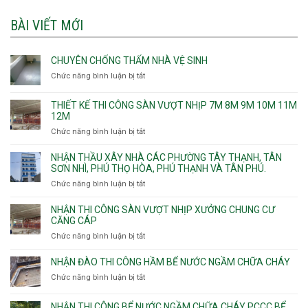
BÀI VIẾT MỚI
CHUYÊN CHỐNG THẤM NHÀ VỆ SINH
Chức năng bình luận bị tắt
ở
Chuyên
chống
THIẾT KẾ THI CÔNG SÀN VƯỢT NHỊP 7M 8M 9M 10M 11M
thấm
12M
nhà
Chức năng bình luận bị tắt
ở
vệ
Thiết
sinh
kế
NHẬN THẦU XÂY NHÀ CÁC PHƯỜNG TÂY THẠNH, TÂN
thi
SƠN NHÌ, PHÚ THỌ HÒA, PHÚ THẠNH VÀ TÂN PHÚ.
công
Chức năng bình luận bị tắt
ở
sàn
Nhận
vượt
thầu
NHẬN THI CÔNG SÀN VƯỢT NHỊP XƯỞNG CHUNG CƯ
nhịp
xây
CĂNG CÁP
7m
nhà
Chức năng bình luận bị tắt
ở
8m
các
Nhận
9m
phường
thi
10m
NHẬN ĐÀO THI CÔNG HẦM BỂ NƯỚC NGẦM CHỮA CHÁY
Tây
công
11m
Chức năng bình luận bị tắt
Thạnh,
ở
sàn
12m
Tân
Nhận
vượt
Sơn
đào
NHẬN THI CÔNG BỂ NƯỚC NGẦM CHỮA CHÁY PCCC BỂ
nhịp