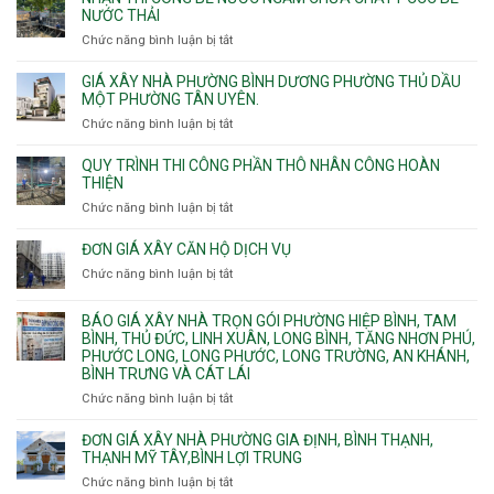
Nhì,
thi
NƯỚC THẢI
xưởng
Phú
công
chung
Chức năng bình luận bị tắt
ở
Thọ
hầm
cư
Nhận
Hòa,
bể
căng
thi
GIÁ XÂY NHÀ PHƯỜNG BÌNH DƯƠNG PHƯỜNG THỦ DẦU
Phú
nước
cáp
công
MỘT PHƯỜNG TÂN UYÊN.
Thạnh
Ngầm
bể
và
chữa
Chức năng bình luận bị tắt
ở
nước
Tân
cháy
Giá
ngầm
Phú.
xây
QUY TRÌNH THI CÔNG PHẦN THÔ NHÂN CÔNG HOÀN
chữa
nhà
THIỆN
cháy
Phường
Chức năng bình luận bị tắt
ở
pccc
Bình
Quy
bể
Dương
trình
nước
ĐƠN GIÁ XÂY CĂN HỘ DỊCH VỤ
Phường
thi
thải
Chức năng bình luận bị tắt
Thủ
ở
công
Dầu
Đơn
phần
Một
giá
BÁO GIÁ XÂY NHÀ TRỌN GÓI PHƯỜNG HIỆP BÌNH, TAM
thô
Phường
xây
BÌNH, THỦ ĐỨC, LINH XUÂN, LONG BÌNH, TĂNG NHƠN PHÚ,
nhân
Tân
căn
PHƯỚC LONG, LONG PHƯỚC, LONG TRƯỜNG, AN KHÁNH,
công
Uyên.
hộ
BÌNH TRƯNG VÀ CÁT LÁI
hoàn
dịch
thiện
Chức năng bình luận bị tắt
ở
vụ
Báo
giá
ĐƠN GIÁ XÂY NHÀ PHƯỜNG GIA ĐỊNH, BÌNH THẠNH,
xây
THẠNH MỸ TÂY,BÌNH LỢI TRUNG
nhà
Chức năng bình luận bị tắt
ở
trọn