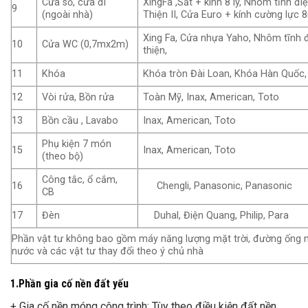
Cửa sổ, cửa đi
XingFa ,Sắt + kính 8 ly, Nhôm tĩnh đ
9
(ngoài nhà)
Thiện II, Cửa Euro + kính cường lực
Xing Fa, Cửa nhựa Yaho, Nhôm tĩnh đ
10
Cửa WC (0,7mx2m)
thiện,
11
Khóa
Khóa tròn Đài Loan, Khóa Hàn Quốc,
12
Vòi rửa, Bồn rửa
Toàn Mỹ, Inax, American, Toto
13
Bồn cầu , Lavabo
Inax, American, Toto
Phụ kiện 7 món
15
Inax, American, Toto
(theo bộ)
Công tắc, ổ cắm,
16
Chengli, Panasonic, Panasonic
CB
17
Đèn
Duhal, Điện Quang, Philip, Para
Phần vật tư không bao gồm máy năng lượng mặt trời, đường ống 
nước và các vật tư thay đổi theo ý chủ nhà
1.Phần gia cố nền đất yếu
+ Gia cố nền móng công trình: Tùy theo điều kiện đất nền,