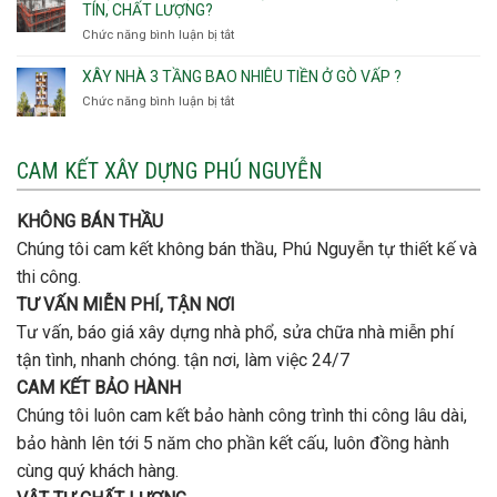
quan
rẻ
TÍN, CHẤT LƯỢNG?
Tây,An
trọng
Quận
Chức năng bình luận bị tắt
ở
Hội
khi
Thủ
Quận
Đông
thi
Đức
Bình
XÂY NHÀ 3 TẦNG BAO NHIÊU TIỀN Ở GÒ VẤP ?
công
Thạnh
thép
Chức năng bình luận bị tắt
ở
đơn
móng
Xây
vị
cọc
nhà
nào
3
CAM KẾT XÂY DỰNG PHÚ NGUYỄN
xây
tầng
nhà
bao
trọn
nhiêu
KHÔNG BÁN THẦU
gói
tiền
uy
Chúng tôi cam kết không bán thầu, Phú Nguyễn tự thiết kế và
ở
tín,
Gò
thi công.
chất
Vấp
lượng?
TƯ VẤN MIỄN PHÍ, TẬN NƠI
?
Tư vấn, báo giá xây dựng nhà phổ, sửa chữa nhà miễn phí
tận tình, nhanh chóng. tận nơi, làm việc 24/7
CAM KẾT BẢO HÀNH
Chúng tôi luôn cam kết bảo hành công trình thi công lâu dài,
bảo hành lên tới 5 năm cho phần kết cấu, luôn đồng hành
cùng quý khách hàng.