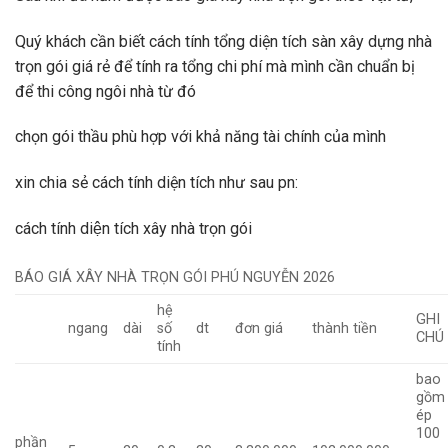
Quý khách cần biết cách tính tổng diện tích sàn xây dựng nhà
trọn gói giá rẻ để tính ra tổng chi phí mà mình cần chuẩn bị
để thi công ngôi nhà từ đó
chọn gói thầu phù hợp với khả năng tài chính của mình
xin chia sẻ cách tính diện tích như sau pn:
cách tính diện tích xây nhà trọn gói
BÁO GIÁ XÂY NHÀ TRỌN GÓI PHÚ NGUYỄN 2026
hệ
GHI
ngang
dài
số
dt
đơn giá
thành tiền
CHÚ
tính
bao
gồm
ép
100
phần