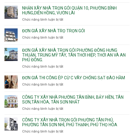
Đơn
gói
giá
NHẬN XÂY NHÀ TRỌN GÓI QUẬN 10, PHƯỜNG BÌNH
Phường
xây
HƯNG,DIÊN HỒNG, VƯỜN LÀI
Hiệp
nhà
Chức năng bình luận bị tắt
ở
Bình,
phường
Nhận
Tam
Gia
xây
Bình,
ĐƠN GIÁ XÂY NHÀ TRỌ TRỌN GÓI
Định,
nhà
Thủ
Chức năng bình luận bị tắt
Bình
ở
trọn
Đức,
Thạnh,
Đơn
gói
Linh
Thạnh
giá
ĐƠN GIÁ XÂY NHÀ TRỌN GÓI PHƯỜNG ĐÔNG HƯNG
Quận
Xuân,
Mỹ
xây
THUẬN, TRUNG MỸ TÂY, TÂN THỚI HIỆP, THỚI AN VÀ AN
10,
Long
Tây,Bình
nhà
PHÚ ĐÔNG.
Phường
Bình,
Lợi
trọ
Bình
Tăng
Chức năng bình luận bị tắt
ở
Trung
trọn
Hưng,Diên
Nhơn
Đơn
gói
Hồng,
Phú,
giá
ĐƠN GIÁ THI CÔNG ÉP CỪ C VÂY CHỐNG SẠT ĐÀO HẦM
Vườn
Phước
xây
Chức năng bình luận bị tắt
ở
Lài
Long,
nhà
Đơn
Long
trọn
giá
Phước,
CÔNG TY XÂY NHÀ PHƯỜNG TÂN BÌNH, BẢY HIỀN, TÂN
gói
thi
Long
SƠN,TÂN HÒA, TÂN SƠN NHẤT
Phường
công
Trường,
Đông
Chức năng bình luận bị tắt
ở
ép
An
Hưng
Công
cừ
Khánh,
Thuận,
ty
CÔNG TY XÂY NHÀ TRỌN GÓI PHƯỜNG TÂN PHÚ,
C
Bình
Trung
xây
PHƯỜNG TÂN SƠN NHÌ, PHÚ THẠNH, PHÚ THỌ HÒA
vây
Trưng
Mỹ
nhà
chống
Chức năng bình luận bị tắt
ở
và
Tây,