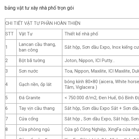
bảng vật tư xây nhà phố trọn gói
CHI TIẾT VẬT TƯ PHẦN HOÀN THIỆN
STT
Vật Tư
Thiết kế nhà phố
Lancan cầu thang,
1
Sắt hộp, Sơn dầu Expo, Inox kiếng c
ban công
2
Bột bã tường
Joton, Nippon, ICI Putty…
3
Sơn nước
Toa, Nippon, Maxilite, ICI Maxilite, Dul
bóng kính 80×80 (aicera, White horse, 
4
Gạch nền, ốp lát
Tâm, Viglacera )
5
Đá Granite
< 750.000 đ/m2, Đen Huế, Đỏ Bình Đ
6
Tay vịn cầu thang
Sắt hộp, Sơn dầu Expo Sắt + Sơn dầu
7
Cửa cổng
Sắt hộp , Sơn dầu Expo, Sắt hộp, Sơ
8
Cửa phòng ngủ
Cửa gỗ Công Nghiệp, XingFa cửa nhựa