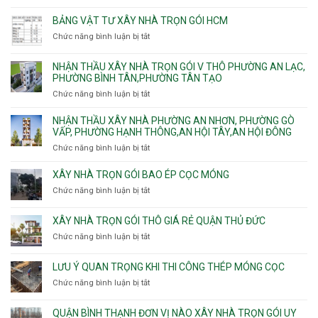
Phường
sạt
Công
Cát
Tân
Tân
đào
ty
Lái
BẢNG VẬT TƯ XÂY NHÀ TRỌN GÓI HCM
Thới
Bình,
hầm
xây
Hiệp,
Chức năng bình luận bị tắt
Bảy
ở
nhà
Thới
Hiền,
Bảng
trọn
An
Tân
vật
NHẬN THẦU XÂY NHÀ TRỌN GÓI V THÔ PHƯỜNG AN LẠC,
gói
và
Sơn,Tân
tư
PHƯỜNG BÌNH TÂN,PHƯỜNG TÂN TẠO
Phường
An
Hòa,
xây
Tân
Phú
Chức năng bình luận bị tắt
ở
Tân
nhà
Phú,
Đông.
Nhận
Sơn
trọn
Phường
thầu
NHẬN THẦU XÂY NHÀ PHƯỜNG AN NHƠN, PHƯỜNG GÒ
Nhất
gói
Tân
xây
VẤP, PHƯỜNG HẠNH THÔNG,AN HỘI TÂY,AN HỘI ĐÔNG
HCM
Sơn
nhà
Chức năng bình luận bị tắt
ở
Nhì,
trọn
Nhận
Phú
gói
thầu
XÂY NHÀ TRỌN GÓI BAO ÉP CỌC MÓNG
Thạnh,
v
xây
Phú
Chức năng bình luận bị tắt
thô
ở
nhà
Thọ
Phường
Xây
Phường
Hòa
An
nhà
XÂY NHÀ TRỌN GÓI THÔ GIÁ RẺ QUẬN THỦ ĐỨC
An
Lạc,
trọn
Nhơn,
Chức năng bình luận bị tắt
ở
Phường
gói
Phường
Xây
Bình
bao
Gò
nhà
Tân,Phường
ép
LƯU Ý QUAN TRỌNG KHI THI CÔNG THÉP MÓNG CỌC
Vấp,
trọn
Tân
cọc
Phường
Chức năng bình luận bị tắt
ở
gói
Tạo
móng
Hạnh
Lưu
thô
Thông,An
ý
giá
QUẬN BÌNH THẠNH ĐƠN VỊ NÀO XÂY NHÀ TRỌN GÓI UY
Hội