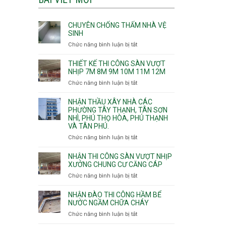
CHUYÊN CHỐNG THẤM NHÀ VỆ
SINH
Chức năng bình luận bị tắt
ở
Chuyên
chống
THIẾT KẾ THI CÔNG SÀN VƯỢT
thấm
NHỊP 7M 8M 9M 10M 11M 12M
nhà
Chức năng bình luận bị tắt
ở
vệ
Thiết
sinh
kế
NHẬN THẦU XÂY NHÀ CÁC
thi
PHƯỜNG TÂY THẠNH, TÂN SƠN
NHÌ, PHÚ THỌ HÒA, PHÚ THẠNH
công
VÀ TÂN PHÚ.
sàn
vượt
Chức năng bình luận bị tắt
ở
nhịp
Nhận
7m
thầu
NHẬN THI CÔNG SÀN VƯỢT NHỊP
8m
xây
XƯỞNG CHUNG CƯ CĂNG CÁP
9m
nhà
Chức năng bình luận bị tắt
ở
10m
các
Nhận
11m
phường
thi
NHẬN ĐÀO THI CÔNG HẦM BỂ
12m
Tây
công
NƯỚC NGẦM CHỮA CHÁY
Thạnh,
sàn
Chức năng bình luận bị tắt
ở
Tân
vượt
Nhận
Sơn