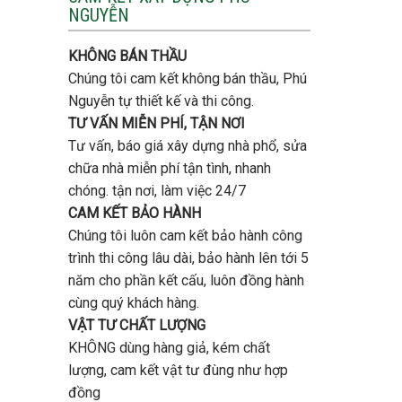
tầng
NGUYỄN
trọn
bao
gói
nhiêu
uy
tiền
KHÔNG BÁN THẦU
tín,
ở
chất
Chúng tôi cam kết không bán thầu, Phú
Gò
lượng?
Vấp
Nguyễn tự thiết kế và thi công.
?
TƯ VẤN MIỄN PHÍ, TẬN NƠI
Tư vấn, báo giá xây dựng nhà phổ, sửa
chữa nhà miễn phí tận tình, nhanh
chóng. tận nơi, làm việc 24/7
CAM KẾT BẢO HÀNH
Chúng tôi luôn cam kết bảo hành công
trình thi công lâu dài, bảo hành lên tới 5
năm cho phần kết cấu, luôn đồng hành
cùng quý khách hàng.
VẬT TƯ CHẤT LƯỢNG
KHÔNG dùng hàng giả, kém chất
lượng, cam kết vật tư đùng như hợp
đồng