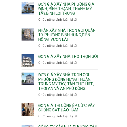
giá
ĐƠN GIÁ XÂY NHÀ PHƯỜNG GIA
xây
ĐỊNH, BÌNH THẠNH, THẠNH MỸ
TÂY,BÌNH LỢI TRUNG
nhà
trọn
Chức năng bình luận bị tắt
ở
gói
Đơn
Phường
giá
NHẬN XÂY NHÀ TRỌN GÓI QUẬN
Hiệp
xây
10, PHƯỜNG BÌNH HƯNG,DIÊN
Bình,
HỒNG, VƯỜN LÀI
nhà
Tam
phường
Chức năng bình luận bị tắt
ở
Bình,
Gia
Nhận
Thủ
Định,
xây
ĐƠN GIÁ XÂY NHÀ TRỌ TRỌN GÓI
Đức,
Bình
nhà
Linh
Chức năng bình luận bị tắt
ở
Thạnh,
trọn
Xuân,
Đơn
Thạnh
gói
Long
giá
Mỹ
ĐƠN GIÁ XÂY NHÀ TRỌN GÓI
Quận
Bình,
xây
Tây,Bình
PHƯỜNG ĐÔNG HƯNG THUẬN,
10,
Tăng
nhà
Lợi
TRUNG MỸ TÂY, TÂN THỚI HIỆP,
Phường
Nhơn
trọ
Trung
THỚI AN VÀ AN PHÚ ĐÔNG.
Bình
Phú,
trọn
Hưng,Diên
Chức năng bình luận bị tắt
Phước
ở
gói
Hồng,
Long,
Đơn
Vườn
Long
giá
ĐƠN GIÁ THI CÔNG ÉP CỪ C VÂY
Lài
Phước,
xây
CHỐNG SẠT ĐÀO HẦM
Long
nhà
Chức năng bình luận bị tắt
ở
Trường,
trọn
Đơn
An
gói
giá
CÔNG TY XÂY NHÀ PHƯỜNG TÂN