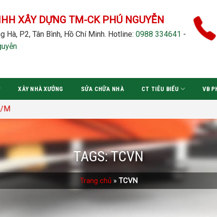
NHH XÂY DỰNG TM-CK PHÚ NGUYỄN
g Hà, P2, Tân Bình, Hồ Chí Minh.
Hotline:
0988 334641
-
guyễn
XÂY NHÀ XƯỞNG
SỬA CHỮA NHÀ
CT TIÊU BIỂU
VB P
TAGS:
TCVN
Trang chủ
»
TCVN