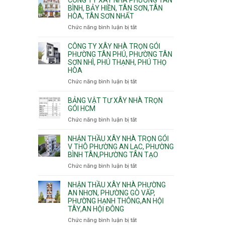
Khánh,
Phường
thi
BÌNH, BẢY HIỀN, TÂN SƠN,TÂN
Bình
Đông
HÒA, TÂN SƠN NHẤT
công
Trưng
Hưng
ép
Chức năng bình luận bị tắt
ở
và
Thuận,
cừ
Công
Cát
Trung
C
ty
CÔNG TY XÂY NHÀ TRỌN GÓI
Lái
Mỹ
vây
xây
PHƯỜNG TÂN PHÚ, PHƯỜNG TÂN
Tây,
chống
SƠN NHÌ, PHÚ THẠNH, PHÚ THỌ
nhà
Tân
sạt
HÒA
Phường
Thới
đào
Tân
Hiệp,
Chức năng bình luận bị tắt
ở
hầm
Bình,
Thới
Công
Bảy
An
ty
BẢNG VẬT TƯ XÂY NHÀ TRỌN
Hiền,
và
xây
GÓI HCM
Tân
An
nhà
Chức năng bình luận bị tắt
ở
Sơn,Tân
Phú
trọn
Bảng
Hòa,
Đông.
gói
vật
NHẬN THẦU XÂY NHÀ TRỌN GÓI
Tân
Phường
tư
V THÔ PHƯỜNG AN LẠC, PHƯỜNG
Sơn
Tân
BÌNH TÂN,PHƯỜNG TÂN TẠO
xây
Nhất
Phú,
nhà
Chức năng bình luận bị tắt
ở
Phường
trọn
Nhận
Tân
gói
thầu
NHẬN THẦU XÂY NHÀ PHƯỜNG
Sơn
HCM
xây
AN NHƠN, PHƯỜNG GÒ VẤP,
Nhì,
PHƯỜNG HẠNH THÔNG,AN HỘI
nhà
Phú
TÂY,AN HỘI ĐÔNG
trọn
Thạnh,
gói
Phú
Chức năng bình luận bị tắt
ở