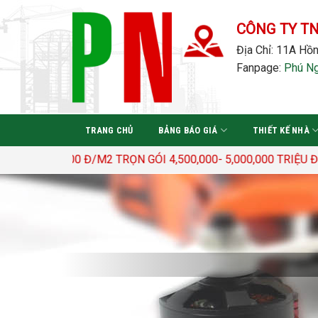
Bỏ
qua
CÔNG TY T
nội
Địa Chỉ: 11A Hồn
dung
Fanpage:
Phú N
TRANG CHỦ
BẢNG BÁO GIÁ
THIẾT KẾ NHÀ
400.000 Đ/M2 TRỌN GÓI 4,500,000- 5,000,000 TRIỆU Đ/M