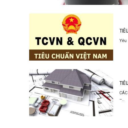
TIÊ
Yêu 
TIÊ
CÁC
–...