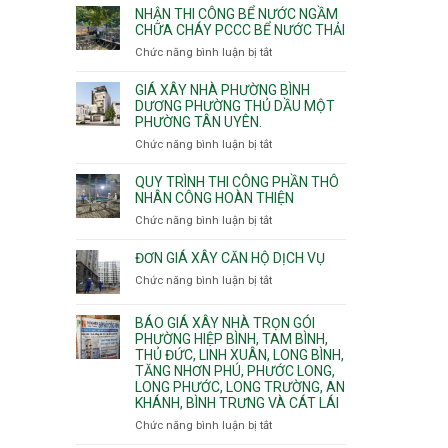
nhịp
đào
Nhì,
NHẬN THI CÔNG BỂ NƯỚC NGẦM
xưởng
thi
CHỮA CHÁY PCCC BỂ NƯỚC THẢI
Phú
chung
công
Thọ
Chức năng bình luận bị tắt
ở
cư
hầm
Hòa,
Nhận
căng
bể
Phú
thi
cáp
GIÁ XÂY NHÀ PHƯỜNG BÌNH
nước
Thạnh
công
DƯƠNG PHƯỜNG THỦ DẦU MỘT
Ngầm
và
PHƯỜNG TÂN UYÊN.
bể
chữa
Tân
nước
Chức năng bình luận bị tắt
ở
cháy
Phú.
ngầm
Giá
chữa
xây
QUY TRÌNH THI CÔNG PHẦN THÔ
cháy
nhà
NHÂN CÔNG HOÀN THIỆN
pccc
Phường
Chức năng bình luận bị tắt
ở
bể
Bình
Quy
nước
Dương
trình
ĐƠN GIÁ XÂY CĂN HỘ DỊCH VỤ
thải
Phường
thi
Chức năng bình luận bị tắt
Thủ
ở
công
Dầu
Đơn
phần
Một
giá
BÁO GIÁ XÂY NHÀ TRỌN GÓI
thô
Phường
xây
PHƯỜNG HIỆP BÌNH, TAM BÌNH,
nhân
Tân
căn
THỦ ĐỨC, LINH XUÂN, LONG BÌNH,
công
Uyên.
hộ
TĂNG NHƠN PHÚ, PHƯỚC LONG,
hoàn
dịch
LONG PHƯỚC, LONG TRƯỜNG, AN
thiện
vụ
KHÁNH, BÌNH TRƯNG VÀ CÁT LÁI
Chức năng bình luận bị tắt
ở
Báo