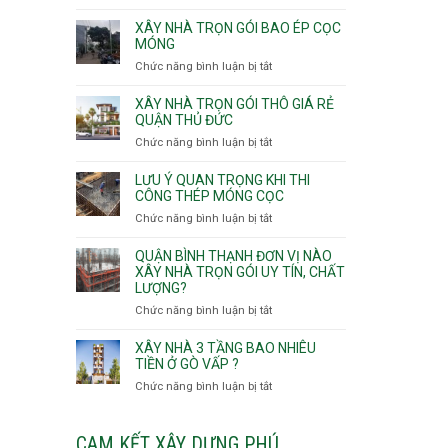
v
Thọ
Nhận
thô
Hòa
thầu
XÂY NHÀ TRỌN GÓI BAO ÉP CỌC
Phường
xây
MÓNG
An
nhà
Chức năng bình luận bị tắt
ở
Lạc,
Phường
Xây
Phường
An
nhà
XÂY NHÀ TRỌN GÓI THÔ GIÁ RẺ
Bình
Nhơn,
trọn
QUẬN THỦ ĐỨC
Tân,Phường
Phường
gói
Tân
Chức năng bình luận bị tắt
ở
Gò
bao
Tạo
Xây
Vấp,
ép
nhà
Phường
LƯU Ý QUAN TRỌNG KHI THI
cọc
trọn
CÔNG THÉP MÓNG CỌC
Hạnh
móng
gói
Thông,An
Chức năng bình luận bị tắt
ở
thô
Hội
Lưu
giá
Tây,An
ý
QUẬN BÌNH THẠNH ĐƠN VỊ NÀO
rẻ
Hội
quan
XÂY NHÀ TRỌN GÓI UY TÍN, CHẤT
Quận
Đông
LƯỢNG?
trọng
Thủ
khi
Chức năng bình luận bị tắt
ở
Đức
thi
Quận
công
Bình
XÂY NHÀ 3 TẦNG BAO NHIÊU
thép
Thạnh
TIỀN Ở GÒ VẤP ?
móng
đơn
Chức năng bình luận bị tắt
ở
cọc
vị
Xây
nào
nhà
xây
3
CAM KẾT XÂY DỰNG PHÚ
nhà