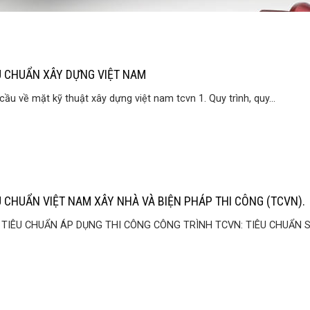
U CHUẨN XÂY DỰNG VIỆT NAM
cầu về mặt kỹ thuật xây dựng việt nam tcvn 1. Quy trình, quy...
U CHUẨN VIỆT NAM XÂY NHÀ VÀ BIỆN PHÁP THI CÔNG (TCVN).
 TIÊU CHUẨN ÁP DỤNG THI CÔNG CÔNG TRÌNH TCVN: TIÊU CHUẨN S