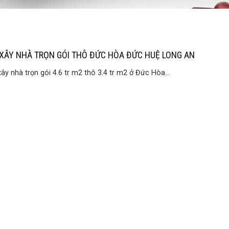
 XÂY NHÀ TRỌN GÓI THÔ ĐỨC HÒA ĐỨC HUỆ LONG AN
xây nhà trọn gói 4.6 tr m2 thô 3.4 tr m2 ở Đức Hòa...