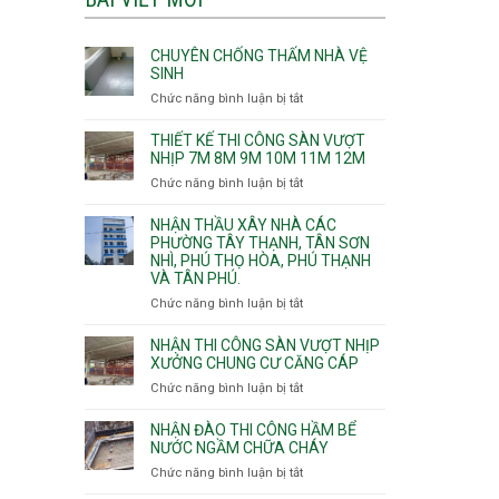
CHUYÊN CHỐNG THẤM NHÀ VỆ
SINH
Chức năng bình luận bị tắt
ở
Chuyên
chống
THIẾT KẾ THI CÔNG SÀN VƯỢT
thấm
NHỊP 7M 8M 9M 10M 11M 12M
nhà
Chức năng bình luận bị tắt
ở
vệ
Thiết
sinh
kế
NHẬN THẦU XÂY NHÀ CÁC
thi
PHƯỜNG TÂY THẠNH, TÂN SƠN
NHÌ, PHÚ THỌ HÒA, PHÚ THẠNH
công
VÀ TÂN PHÚ.
sàn
vượt
Chức năng bình luận bị tắt
ở
nhịp
Nhận
7m
thầu
NHẬN THI CÔNG SÀN VƯỢT NHỊP
8m
xây
XƯỞNG CHUNG CƯ CĂNG CÁP
9m
nhà
Chức năng bình luận bị tắt
ở
10m
các
Nhận
11m
phường
thi
NHẬN ĐÀO THI CÔNG HẦM BỂ
12m
Tây
công
NƯỚC NGẦM CHỮA CHÁY
Thạnh,
sàn
Chức năng bình luận bị tắt
ở
Tân
vượt
Nhận
Sơn