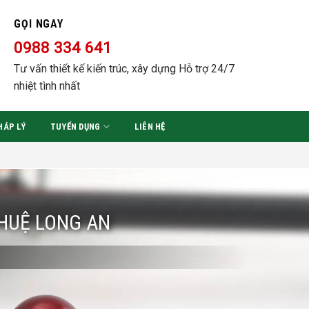
GỌI NGAY
0988 334 641
Tư vấn thiết kế kiến trúc, xây dựng Hỗ trợ 24/7
nhiệt tình nhất
HÁP LÝ
TUYỂN DỤNG
LIÊN HỆ
 HUỆ LONG AN