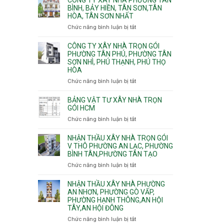
Khánh,
Phường
thi
BÌNH, BẢY HIỀN, TÂN SƠN,TÂN
Bình
Đông
HÒA, TÂN SƠN NHẤT
công
Trưng
Hưng
ép
Chức năng bình luận bị tắt
ở
và
Thuận,
cừ
Công
Cát
Trung
C
ty
CÔNG TY XÂY NHÀ TRỌN GÓI
Lái
Mỹ
vây
xây
PHƯỜNG TÂN PHÚ, PHƯỜNG TÂN
Tây,
chống
SƠN NHÌ, PHÚ THẠNH, PHÚ THỌ
nhà
Tân
sạt
HÒA
Phường
Thới
đào
Tân
Hiệp,
Chức năng bình luận bị tắt
ở
hầm
Bình,
Thới
Công
Bảy
An
ty
BẢNG VẬT TƯ XÂY NHÀ TRỌN
Hiền,
và
xây
GÓI HCM
Tân
An
nhà
Chức năng bình luận bị tắt
ở
Sơn,Tân
Phú
trọn
Bảng
Hòa,
Đông.
gói
vật
NHẬN THẦU XÂY NHÀ TRỌN GÓI
Tân
Phường
tư
V THÔ PHƯỜNG AN LẠC, PHƯỜNG
Sơn
Tân
BÌNH TÂN,PHƯỜNG TÂN TẠO
xây
Nhất
Phú,
nhà
Chức năng bình luận bị tắt
ở
Phường
trọn
Nhận
Tân
gói
thầu
NHẬN THẦU XÂY NHÀ PHƯỜNG
Sơn
HCM
xây
AN NHƠN, PHƯỜNG GÒ VẤP,
Nhì,
PHƯỜNG HẠNH THÔNG,AN HỘI
nhà
Phú
TÂY,AN HỘI ĐÔNG
trọn
Thạnh,
gói
Phú
Chức năng bình luận bị tắt
ở