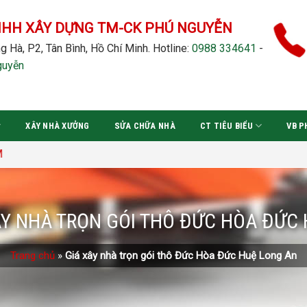
NHH XÂY DỰNG TM-CK PHÚ NGUYỄN
g Hà, P2, Tân Bình, Hồ Chí Minh.
Hotline:
0988 334641
-
guyễn
XÂY NHÀ XƯỞNG
SỬA CHỮA NHÀ
CT TIÊU BIỂU
VB P
ÂY NHÀ TRỌN GÓI THÔ ĐỨC HÒA ĐỨC
Trang chủ
»
Giá xây nhà trọn gói thô Đức Hòa Đức Huệ Long An