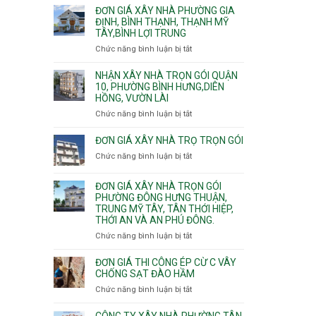
giá
ĐƠN GIÁ XÂY NHÀ PHƯỜNG GIA
xây
ĐỊNH, BÌNH THẠNH, THẠNH MỸ
TÂY,BÌNH LỢI TRUNG
nhà
trọn
Chức năng bình luận bị tắt
ở
gói
Đơn
Phường
giá
NHẬN XÂY NHÀ TRỌN GÓI QUẬN
Hiệp
xây
10, PHƯỜNG BÌNH HƯNG,DIÊN
Bình,
HỒNG, VƯỜN LÀI
nhà
Tam
phường
Chức năng bình luận bị tắt
ở
Bình,
Gia
Nhận
Thủ
Định,
xây
ĐƠN GIÁ XÂY NHÀ TRỌ TRỌN GÓI
Đức,
Bình
nhà
Linh
Chức năng bình luận bị tắt
ở
Thạnh,
trọn
Xuân,
Đơn
Thạnh
gói
Long
giá
Mỹ
ĐƠN GIÁ XÂY NHÀ TRỌN GÓI
Quận
Bình,
xây
Tây,Bình
PHƯỜNG ĐÔNG HƯNG THUẬN,
10,
Tăng
nhà
Lợi
TRUNG MỸ TÂY, TÂN THỚI HIỆP,
Phường
Nhơn
trọ
Trung
THỚI AN VÀ AN PHÚ ĐÔNG.
Bình
Phú,
trọn
Hưng,Diên
Chức năng bình luận bị tắt
Phước
ở
gói
Hồng,
Long,
Đơn
Vườn
Long
giá
ĐƠN GIÁ THI CÔNG ÉP CỪ C VÂY
Lài
Phước,
xây
CHỐNG SẠT ĐÀO HẦM
Long
nhà
Chức năng bình luận bị tắt
ở
Trường,
trọn
Đơn
An
gói
giá
CÔNG TY XÂY NHÀ PHƯỜNG TÂN