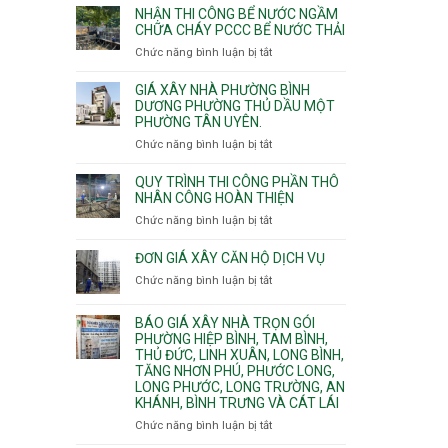
nhịp
đào
Nhì,
NHẬN THI CÔNG BỂ NƯỚC NGẦM
xưởng
thi
CHỮA CHÁY PCCC BỂ NƯỚC THẢI
Phú
chung
công
Thọ
Chức năng bình luận bị tắt
ở
cư
hầm
Hòa,
Nhận
căng
bể
Phú
thi
cáp
GIÁ XÂY NHÀ PHƯỜNG BÌNH
nước
Thạnh
công
DƯƠNG PHƯỜNG THỦ DẦU MỘT
Ngầm
và
PHƯỜNG TÂN UYÊN.
bể
chữa
Tân
nước
Chức năng bình luận bị tắt
ở
cháy
Phú.
ngầm
Giá
chữa
xây
QUY TRÌNH THI CÔNG PHẦN THÔ
cháy
nhà
NHÂN CÔNG HOÀN THIỆN
pccc
Phường
Chức năng bình luận bị tắt
ở
bể
Bình
Quy
nước
Dương
trình
ĐƠN GIÁ XÂY CĂN HỘ DỊCH VỤ
thải
Phường
thi
Chức năng bình luận bị tắt
Thủ
ở
công
Dầu
Đơn
phần
Một
giá
BÁO GIÁ XÂY NHÀ TRỌN GÓI
thô
Phường
xây
PHƯỜNG HIỆP BÌNH, TAM BÌNH,
nhân
Tân
căn
THỦ ĐỨC, LINH XUÂN, LONG BÌNH,
công
Uyên.
hộ
TĂNG NHƠN PHÚ, PHƯỚC LONG,
hoàn
dịch
LONG PHƯỚC, LONG TRƯỜNG, AN
thiện
vụ
KHÁNH, BÌNH TRƯNG VÀ CÁT LÁI
Chức năng bình luận bị tắt
ở
Báo