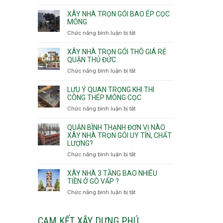
v
Thọ
Nhận
thô
Hòa
thầu
XÂY NHÀ TRỌN GÓI BAO ÉP CỌC
Phường
xây
MÓNG
An
nhà
Chức năng bình luận bị tắt
ở
Lạc,
Phường
Xây
Phường
An
nhà
XÂY NHÀ TRỌN GÓI THÔ GIÁ RẺ
Bình
Nhơn,
trọn
QUẬN THỦ ĐỨC
Tân,Phường
Phường
gói
Tân
Chức năng bình luận bị tắt
ở
Gò
bao
Tạo
Xây
Vấp,
ép
nhà
Phường
LƯU Ý QUAN TRỌNG KHI THI
cọc
trọn
CÔNG THÉP MÓNG CỌC
Hạnh
móng
gói
Thông,An
Chức năng bình luận bị tắt
ở
thô
Hội
Lưu
giá
Tây,An
ý
QUẬN BÌNH THẠNH ĐƠN VỊ NÀO
rẻ
Hội
quan
XÂY NHÀ TRỌN GÓI UY TÍN, CHẤT
Quận
Đông
LƯỢNG?
trọng
Thủ
khi
Chức năng bình luận bị tắt
ở
Đức
thi
Quận
công
Bình
XÂY NHÀ 3 TẦNG BAO NHIÊU
thép
Thạnh
TIỀN Ở GÒ VẤP ?
móng
đơn
Chức năng bình luận bị tắt
ở
cọc
vị
Xây
nào
nhà
xây
3
CAM KẾT XÂY DỰNG PHÚ
nhà