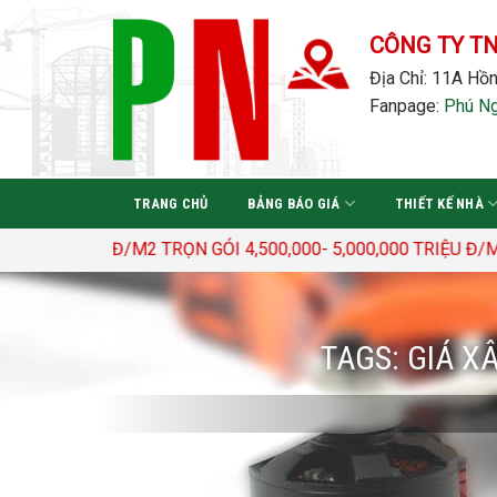
Bỏ
qua
CÔNG TY T
nội
Địa Chỉ: 11A Hồn
dung
Fanpage:
Phú N
TRANG CHỦ
BẢNG BÁO GIÁ
THIẾT KẾ NHÀ
.400.000 Đ/M2 TRỌN GÓI 4,500,000- 5,000,000 TRIỆU Đ/M
TAGS:
GIÁ X