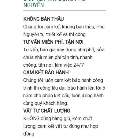
tầng
NGUYỄN
trọn
bao
gói
nhiêu
uy
tiền
KHÔNG BÁN THẦU
tín,
ở
chất
Chúng tôi cam kết không bán thầu, Phú
Gò
lượng?
Vấp
Nguyễn tự thiết kế và thi công.
?
TƯ VẤN MIỄN PHÍ, TẬN NƠI
Tư vấn, báo giá xây dựng nhà phổ, sửa
chữa nhà miễn phí tận tình, nhanh
chóng. tận nơi, làm việc 24/7
CAM KẾT BẢO HÀNH
Chúng tôi luôn cam kết bảo hành công
trình thi công lâu dài, bảo hành lên tới 5
năm cho phần kết cấu, luôn đồng hành
cùng quý khách hàng.
VẬT TƯ CHẤT LƯỢNG
KHÔNG dùng hàng giả, kém chất
lượng, cam kết vật tư đùng như hợp
đồng