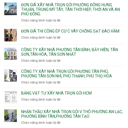
Linh
Thạnh
giá
ĐƠN GIÁ XÂY NHÀ TRỌN GÓI PHƯỜNG ĐÔNG HƯNG
Quận
Xuân,
Mỹ
xây
THUẬN, TRUNG MỸ TÂY, TÂN THỚI HIỆP, THỚI AN VÀ AN
10,
Long
Tây,Bình
nhà
PHÚ ĐÔNG.
Phường
Bình,
Lợi
trọ
Bình
Tăng
Chức năng bình luận bị tắt
ở
Trung
trọn
Hưng,Diên
Nhơn
Đơn
gói
Hồng,
Phú,
giá
ĐƠN GIÁ THI CÔNG ÉP CỪ C VÂY CHỐNG SẠT ĐÀO HẦM
Vườn
Phước
xây
Chức năng bình luận bị tắt
ở
Lài
Long,
nhà
Đơn
Long
trọn
giá
Phước,
CÔNG TY XÂY NHÀ PHƯỜNG TÂN BÌNH, BẢY HIỀN, TÂN
gói
thi
Long
SƠN,TÂN HÒA, TÂN SƠN NHẤT
Phường
công
Trường,
Đông
Chức năng bình luận bị tắt
ở
ép
An
Hưng
Công
cừ
Khánh,
Thuận,
ty
CÔNG TY XÂY NHÀ TRỌN GÓI PHƯỜNG TÂN PHÚ,
C
Bình
Trung
xây
PHƯỜNG TÂN SƠN NHÌ, PHÚ THẠNH, PHÚ THỌ HÒA
vây
Trưng
Mỹ
nhà
chống
Chức năng bình luận bị tắt
ở
và
Tây,
Phường
sạt
Công
Cát
Tân
Tân
đào
ty
Lái
BẢNG VẬT TƯ XÂY NHÀ TRỌN GÓI HCM
Thới
Bình,
hầm
xây
Hiệp,
Chức năng bình luận bị tắt
Bảy
ở
nhà
Thới
Hiền,
Bảng
trọn
An
Tân
vật
NHẬN THẦU XÂY NHÀ TRỌN GÓI V THÔ PHƯỜNG AN LẠC,
gói
và
Sơn,Tân
tư
PHƯỜNG BÌNH TÂN,PHƯỜNG TÂN TẠO
Phường
An
Hòa,
xây
Tân
Phú
Chức năng bình luận bị tắt
ở
Tân
nhà
Phú,
Đông.
Nhận