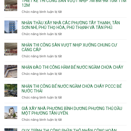
THIẾT KẾ THI CÔNG SÀN VƯỢT NHỊP 7M 8M 9M 10M 11M
thấm
12M
nhà
Chức năng bình luận bị tắt
ở
vệ
Thiết
sinh
kế
NHẬN THẦU XÂY NHÀ CÁC PHƯỜNG TÂY THẠNH, TÂN
thi
SƠN NHÌ, PHÚ THỌ HÒA, PHÚ THẠNH VÀ TÂN PHÚ.
công
Chức năng bình luận bị tắt
ở
sàn
Nhận
vượt
thầu
NHẬN THI CÔNG SÀN VƯỢT NHỊP XƯỞNG CHUNG CƯ
nhịp
xây
CĂNG CÁP
7m
nhà
Chức năng bình luận bị tắt
ở
8m
các
Nhận
9m
phường
thi
10m
NHẬN ĐÀO THI CÔNG HẦM BỂ NƯỚC NGẦM CHỮA CHÁY
Tây
công
11m
Chức năng bình luận bị tắt
Thạnh,
ở
sàn
12m
Tân
Nhận
vượt
Sơn
đào
NHẬN THI CÔNG BỂ NƯỚC NGẦM CHỮA CHÁY PCCC BỂ
nhịp
Nhì,
thi
NƯỚC THẢI
xưởng
Phú
công
chung
Chức năng bình luận bị tắt
ở
Thọ
hầm
cư
Nhận
Hòa,
bể
căng
thi
GIÁ XÂY NHÀ PHƯỜNG BÌNH DƯƠNG PHƯỜNG THỦ DẦU
Phú
nước
cáp
công
MỘT PHƯỜNG TÂN UYÊN.
Thạnh
Ngầm
bể
và
chữa
Chức năng bình luận bị tắt
ở
nước
Tân
cháy
Giá
ngầm
Phú.
xây
QUY TRÌNH THI CÔNG PHẦN THÔ NHÂN CÔNG HOÀN