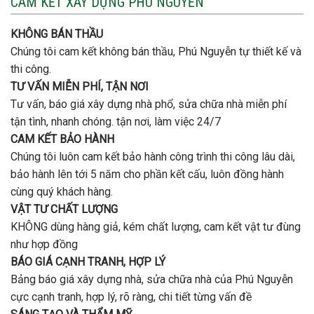
CAM KẾT XÂY DỰNG PHÚ NGUYỄN
tầng
nhà
bao
trọn
nhiêu
KHÔNG BÁN THẦU
gói
tiền
uy
Chúng tôi cam kết không bán thầu, Phú Nguyễn tự thiết kế và
ở
tín,
Gò
thi công.
chất
Vấp
lượng?
TƯ VẤN MIỄN PHÍ, TẬN NƠI
?
Tư vấn, báo giá xây dựng nhà phổ, sửa chữa nhà miễn phí
tận tình, nhanh chóng. tận nơi, làm việc 24/7
CAM KẾT BẢO HÀNH
Chúng tôi luôn cam kết bảo hành công trình thi công lâu dài,
bảo hành lên tới 5 năm cho phần kết cấu, luôn đồng hành
cùng quý khách hàng.
VẬT TƯ CHẤT LƯỢNG
KHÔNG dùng hàng giả, kém chất lượng, cam kết vật tư đùng
như hợp đồng
BÁO GIÁ CẠNH TRANH, HỢP LÝ
Bảng báo giá xây dựng nhà, sửa chữa nhà của Phú Nguyễn
cực cạnh tranh, hợp lý, rõ ràng, chi tiết từng vấn đề