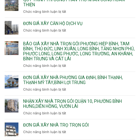
chữa
nhà
THIỆN
cháy
Phường
Chức năng bình luận bị tắt
ở
pccc
Bình
Quy
bể
Dương
trình
nước
ĐƠN GIÁ XÂY CĂN HỘ DỊCH VỤ
Phường
thi
thải
Chức năng bình luận bị tắt
Thủ
ở
công
Dầu
Đơn
phần
Một
giá
BÁO GIÁ XÂY NHÀ TRỌN GÓI PHƯỜNG HIỆP BÌNH, TAM
thô
Phường
xây
BÌNH, THỦ ĐỨC, LINH XUÂN, LONG BÌNH, TĂNG NHƠN PHÚ,
nhân
Tân
căn
PHƯỚC LONG, LONG PHƯỚC, LONG TRƯỜNG, AN KHÁNH,
công
Uyên.
hộ
BÌNH TRƯNG VÀ CÁT LÁI
hoàn
dịch
thiện
Chức năng bình luận bị tắt
ở
vụ
Báo
giá
ĐƠN GIÁ XÂY NHÀ PHƯỜNG GIA ĐỊNH, BÌNH THẠNH,
xây
THẠNH MỸ TÂY,BÌNH LỢI TRUNG
nhà
Chức năng bình luận bị tắt
ở
trọn
Đơn
gói
giá
NHẬN XÂY NHÀ TRỌN GÓI QUẬN 10, PHƯỜNG BÌNH
Phường
xây
HƯNG,DIÊN HỒNG, VƯỜN LÀI
Hiệp
nhà
Chức năng bình luận bị tắt
ở
Bình,
phường
Nhận
Tam
Gia
xây
Bình,
ĐƠN GIÁ XÂY NHÀ TRỌ TRỌN GÓI
Định,
nhà
Thủ
Chức năng bình luận bị tắt
Bình
ở
trọn
Đức,
Thạnh,
Đơn
gói