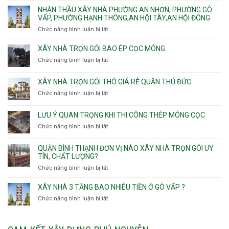
Sơn
trọn
Phường
thầu
NHẬN THẦU XÂY NHÀ PHƯỜNG AN NHƠN, PHƯỜNG GÒ
Nhất
gói
Tân
xây
VẤP, PHƯỜNG HẠNH THÔNG,AN HỘI TÂY,AN HỘI ĐÔNG
HCM
Sơn
nhà
Chức năng bình luận bị tắt
ở
Nhì,
trọn
Nhận
Phú
gói
thầu
XÂY NHÀ TRỌN GÓI BAO ÉP CỌC MÓNG
Thạnh,
v
xây
Phú
Chức năng bình luận bị tắt
thô
ở
nhà
Thọ
Phường
Xây
Phường
Hòa
An
nhà
XÂY NHÀ TRỌN GÓI THÔ GIÁ RẺ QUẬN THỦ ĐỨC
An
Lạc,
trọn
Nhơn,
Chức năng bình luận bị tắt
ở
Phường
gói
Phường
Xây
Bình
bao
Gò
nhà
Tân,Phường
ép
LƯU Ý QUAN TRỌNG KHI THI CÔNG THÉP MÓNG CỌC
Vấp,
trọn
Tân
cọc
Phường
Chức năng bình luận bị tắt
ở
gói
Tạo
móng
Hạnh
Lưu
thô
Thông,An
ý
giá
QUẬN BÌNH THẠNH ĐƠN VỊ NÀO XÂY NHÀ TRỌN GÓI UY
Hội
quan
rẻ
TÍN, CHẤT LƯỢNG?
Tây,An
trọng
Quận
Chức năng bình luận bị tắt
ở
Hội
khi
Thủ
Quận
Đông
thi
Đức
Bình
XÂY NHÀ 3 TẦNG BAO NHIÊU TIỀN Ở GÒ VẤP ?
công
Thạnh
thép
Chức năng bình luận bị tắt
ở
đơn
móng
Xây
vị
cọc
nhà
nào
3
xây