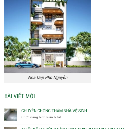
Nha Dep Phú Nguyễn
BÀI VIẾT MỚI
CHUYÊN CHỐNG THẤM NHÀ VỆ SINH
Chức năng bình luận bị tắt
ở
Chuyên
chống