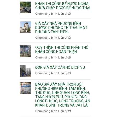
nhịp
đào
Nhì,
NHẬN THI CÔNG BỂ NƯỚC NGẦM
xưởng
thi
CHỮA CHÁY PCCC BỂ NƯỚC THẢI
Phú
chung
công
Thọ
Chức năng bình luận bị tắt
ở
cư
hầm
Hòa,
Nhận
căng
bể
Phú
thi
cáp
GIÁ XÂY NHÀ PHƯỜNG BÌNH
nước
Thạnh
công
DƯƠNG PHƯỜNG THỦ DẦU MỘT
Ngầm
và
PHƯỜNG TÂN UYÊN.
bể
chữa
Tân
nước
Chức năng bình luận bị tắt
ở
cháy
Phú.
ngầm
Giá
chữa
xây
QUY TRÌNH THI CÔNG PHẦN THÔ
cháy
nhà
NHÂN CÔNG HOÀN THIỆN
pccc
Phường
Chức năng bình luận bị tắt
ở
bể
Bình
Quy
nước
Dương
trình
ĐƠN GIÁ XÂY CĂN HỘ DỊCH VỤ
thải
Phường
thi
Chức năng bình luận bị tắt
Thủ
ở
công
Dầu
Đơn
phần
Một
giá
BÁO GIÁ XÂY NHÀ TRỌN GÓI
thô
Phường
xây
PHƯỜNG HIỆP BÌNH, TAM BÌNH,
nhân
Tân
căn
THỦ ĐỨC, LINH XUÂN, LONG BÌNH,
công
Uyên.
hộ
TĂNG NHƠN PHÚ, PHƯỚC LONG,
hoàn
dịch
LONG PHƯỚC, LONG TRƯỜNG, AN
thiện
vụ
KHÁNH, BÌNH TRƯNG VÀ CÁT LÁI
Chức năng bình luận bị tắt
ở
Báo