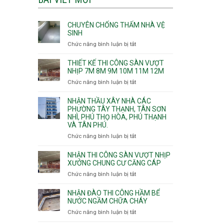
CHUYÊN CHỐNG THẤM NHÀ VỆ
SINH
Chức năng bình luận bị tắt
ở
Chuyên
chống
THIẾT KẾ THI CÔNG SÀN VƯỢT
thấm
NHỊP 7M 8M 9M 10M 11M 12M
nhà
Chức năng bình luận bị tắt
ở
vệ
Thiết
sinh
kế
NHẬN THẦU XÂY NHÀ CÁC
thi
PHƯỜNG TÂY THẠNH, TÂN SƠN
NHÌ, PHÚ THỌ HÒA, PHÚ THẠNH
công
VÀ TÂN PHÚ.
sàn
vượt
Chức năng bình luận bị tắt
ở
nhịp
Nhận
7m
thầu
NHẬN THI CÔNG SÀN VƯỢT NHỊP
8m
xây
XƯỞNG CHUNG CƯ CĂNG CÁP
9m
nhà
Chức năng bình luận bị tắt
ở
10m
các
Nhận
11m
phường
thi
NHẬN ĐÀO THI CÔNG HẦM BỂ
12m
Tây
công
NƯỚC NGẦM CHỮA CHÁY
Thạnh,
sàn
Chức năng bình luận bị tắt
ở
Tân
vượt
Nhận
Sơn