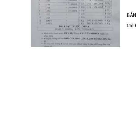
BẢN
Cát 