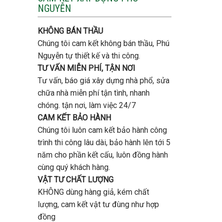
tầng
NGUYỄN
trọn
bao
gói
nhiêu
uy
tiền
KHÔNG BÁN THẦU
tín,
ở
chất
Chúng tôi cam kết không bán thầu, Phú
Gò
lượng?
Vấp
Nguyễn tự thiết kế và thi công.
?
TƯ VẤN MIỄN PHÍ, TẬN NƠI
Tư vấn, báo giá xây dựng nhà phổ, sửa
chữa nhà miễn phí tận tình, nhanh
chóng. tận nơi, làm việc 24/7
CAM KẾT BẢO HÀNH
Chúng tôi luôn cam kết bảo hành công
trình thi công lâu dài, bảo hành lên tới 5
năm cho phần kết cấu, luôn đồng hành
cùng quý khách hàng.
VẬT TƯ CHẤT LƯỢNG
KHÔNG dùng hàng giả, kém chất
lượng, cam kết vật tư đùng như hợp
đồng