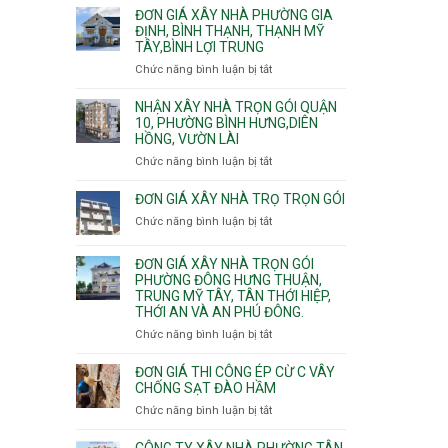
giá
ĐƠN GIÁ XÂY NHÀ PHƯỜNG GIA
xây
ĐỊNH, BÌNH THẠNH, THẠNH MỸ
TÂY,BÌNH LỢI TRUNG
nhà
trọn
Chức năng bình luận bị tắt
ở
gói
Đơn
Phường
giá
NHẬN XÂY NHÀ TRỌN GÓI QUẬN
Hiệp
xây
10, PHƯỜNG BÌNH HƯNG,DIÊN
Bình,
HỒNG, VƯỜN LÀI
nhà
Tam
phường
Chức năng bình luận bị tắt
ở
Bình,
Gia
Nhận
Thủ
Định,
xây
ĐƠN GIÁ XÂY NHÀ TRỌ TRỌN GÓI
Đức,
Bình
nhà
Linh
Chức năng bình luận bị tắt
ở
Thạnh,
trọn
Xuân,
Đơn
Thạnh
gói
Long
giá
Mỹ
ĐƠN GIÁ XÂY NHÀ TRỌN GÓI
Quận
Bình,
xây
Tây,Bình
PHƯỜNG ĐÔNG HƯNG THUẬN,
10,
Tăng
nhà
Lợi
TRUNG MỸ TÂY, TÂN THỚI HIỆP,
Phường
Nhơn
trọ
Trung
THỚI AN VÀ AN PHÚ ĐÔNG.
Bình
Phú,
trọn
Hưng,Diên
Chức năng bình luận bị tắt
Phước
ở
gói
Hồng,
Long,
Đơn
Vườn
Long
giá
ĐƠN GIÁ THI CÔNG ÉP CỪ C VÂY
Lài
Phước,
xây
CHỐNG SẠT ĐÀO HẦM
Long
nhà
Chức năng bình luận bị tắt
ở
Trường,
trọn
Đơn
An
gói
giá
CÔNG TY XÂY NHÀ PHƯỜNG TÂN