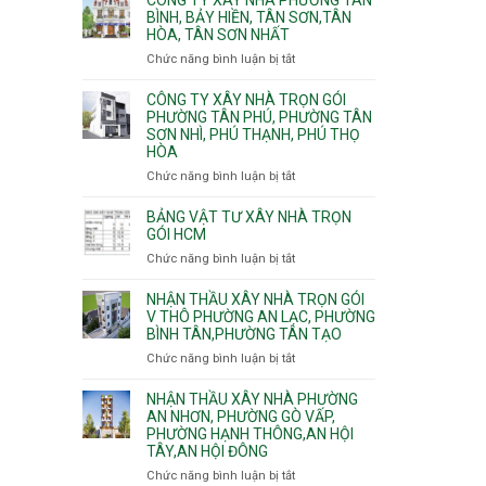
Khánh,
Phường
thi
BÌNH, BẢY HIỀN, TÂN SƠN,TÂN
Bình
Đông
HÒA, TÂN SƠN NHẤT
công
Trưng
Hưng
ép
Chức năng bình luận bị tắt
ở
và
Thuận,
cừ
Công
Cát
Trung
C
ty
CÔNG TY XÂY NHÀ TRỌN GÓI
Lái
Mỹ
vây
xây
PHƯỜNG TÂN PHÚ, PHƯỜNG TÂN
Tây,
chống
SƠN NHÌ, PHÚ THẠNH, PHÚ THỌ
nhà
Tân
sạt
HÒA
Phường
Thới
đào
Tân
Hiệp,
Chức năng bình luận bị tắt
ở
hầm
Bình,
Thới
Công
Bảy
An
ty
BẢNG VẬT TƯ XÂY NHÀ TRỌN
Hiền,
và
xây
GÓI HCM
Tân
An
nhà
Chức năng bình luận bị tắt
ở
Sơn,Tân
Phú
trọn
Bảng
Hòa,
Đông.
gói
vật
NHẬN THẦU XÂY NHÀ TRỌN GÓI
Tân
Phường
tư
V THÔ PHƯỜNG AN LẠC, PHƯỜNG
Sơn
Tân
BÌNH TÂN,PHƯỜNG TÂN TẠO
xây
Nhất
Phú,
nhà
Chức năng bình luận bị tắt
ở
Phường
trọn
Nhận
Tân
gói
thầu
NHẬN THẦU XÂY NHÀ PHƯỜNG
Sơn
HCM
xây
AN NHƠN, PHƯỜNG GÒ VẤP,
Nhì,
PHƯỜNG HẠNH THÔNG,AN HỘI
nhà
Phú
TÂY,AN HỘI ĐÔNG
trọn
Thạnh,
gói
Phú
Chức năng bình luận bị tắt
ở