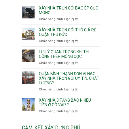
v
Thọ
Nhận
thô
Hòa
thầu
XÂY NHÀ TRỌN GÓI BAO ÉP CỌC
Phường
xây
MÓNG
An
nhà
Chức năng bình luận bị tắt
ở
Lạc,
Phường
Xây
Phường
An
nhà
XÂY NHÀ TRỌN GÓI THÔ GIÁ RẺ
Bình
Nhơn,
trọn
QUẬN THỦ ĐỨC
Tân,Phường
Phường
gói
Tân
Chức năng bình luận bị tắt
ở
Gò
bao
Tạo
Xây
Vấp,
ép
nhà
Phường
LƯU Ý QUAN TRỌNG KHI THI
cọc
trọn
CÔNG THÉP MÓNG CỌC
Hạnh
móng
gói
Thông,An
Chức năng bình luận bị tắt
ở
thô
Hội
Lưu
giá
Tây,An
ý
QUẬN BÌNH THẠNH ĐƠN VỊ NÀO
rẻ
Hội
quan
XÂY NHÀ TRỌN GÓI UY TÍN, CHẤT
Quận
Đông
LƯỢNG?
trọng
Thủ
khi
Chức năng bình luận bị tắt
ở
Đức
thi
Quận
công
Bình
XÂY NHÀ 3 TẦNG BAO NHIÊU
thép
Thạnh
TIỀN Ở GÒ VẤP ?
móng
đơn
Chức năng bình luận bị tắt
ở
cọc
vị
Xây
nào
nhà
xây
3
CAM KẾT XÂY DỰNG PHÚ
nhà