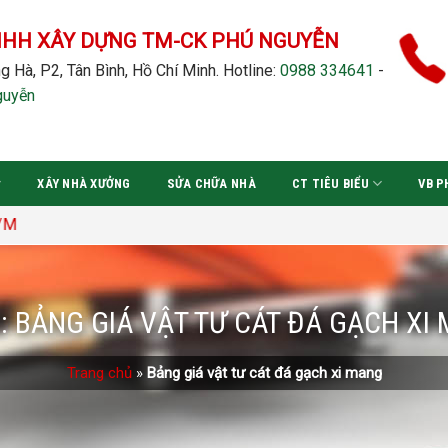
NHH XÂY DỰNG TM-CK PHÚ NGUYỄN
g Hà, P2, Tân Bình, Hồ Chí Minh.
Hotline:
0988 334641
-
guyễn
XÂY NHÀ XƯỞNG
SỬA CHỮA NHÀ
CT TIÊU BIỂU
VB P
:
BẢNG GIÁ VẬT TƯ CÁT ĐÁ GẠCH XI
Trang chủ
»
Bảng giá vật tư cát đá gạch xi mang