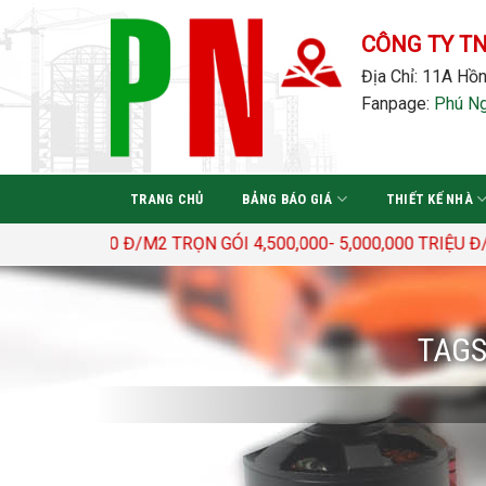
Bỏ
qua
CÔNG TY T
nội
Địa Chỉ: 11A Hồn
dung
Fanpage:
Phú N
TRANG CHỦ
BẢNG BÁO GIÁ
THIẾT KẾ NHÀ
400.000 Đ/M2 TRỌN GÓI 4,500,000- 5,000,000 TRIỆU Đ/M
TAGS