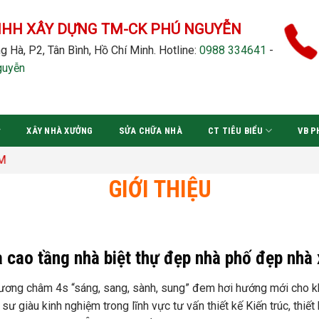
NHH XÂY DỰNG TM-CK PHÚ NGUYỄN
g Hà, P2, Tân Bình, Hồ Chí Minh.
Hotline:
0988 334641
-
guyễn
XÂY NHÀ XƯỞNG
SỬA CHỮA NHÀ
CT TIÊU BIỂU
VB P
GIỚI THIỆU
 cao tầng nhà biệt thự đẹp nhà phố đẹp nhà
hương châm 4s “sáng, sang, sành, sung” đem hơi hướng mới cho khô
ư giàu kinh nghiệm trong lĩnh vực tư vấn thiết kế Kiến trúc, thiết