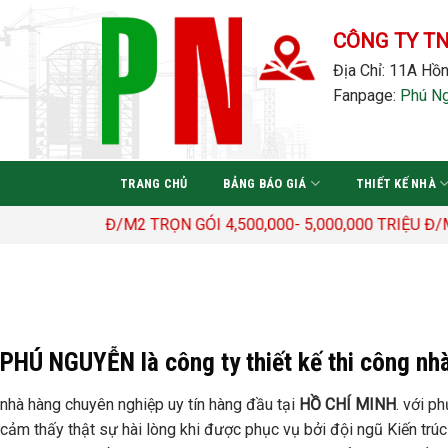
Bỏ
qua
CÔNG TY T
nội
Địa Chỉ: 11A Hồn
dung
Fanpage:
Phú N
TRANG CHỦ
BẢNG BÁO GIÁ
THIẾT KẾ NHÀ
N GÓI 4,500,000- 5,000,000 TRIỆU Đ/M
PHÚ NGUYỄN
là công ty thiết kế thi công
nhà
nhà hàng chuyên nghiệp uy tín hàng đầu tại
HỒ CHÍ MINH
. với p
cảm thấy thật sự hài lòng khi được phục vụ bởi đội ngũ Kiến trúc s