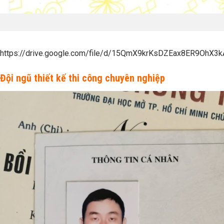
https://drive.google.com/file/d/15QmX9krKsDZEax8ER9OhX
Đội ngũ thiết kế thi công chuyên nghiệp