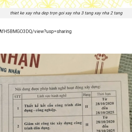
thiet ke xay nha dep trọn goi xay nha 3 tang xay nha 2 tang
3kAfH5BMGO3DQ/view?usp=sharing